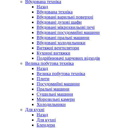
Вбудована техніка
Назад
Вбудована техніка
Вбудовані варильні поверхні
Вбудовані духові шафи
Вбудовані мікрохвильові печі
Вбудовані посудомийні машини
Вбудовані пральні машини
Вбудовані холодильники
Витяжні вентилятори
Кухонні витяжки
Подрібнювачі харчових відходів
Велика побутова техніка
Назад
Велика побутова техніка
Плити
Посудомийні машини
Пральні машини
Сушильні машини
Морозильні камери
Холодильники
Для кухні
Назад
Для кухні
Блендери