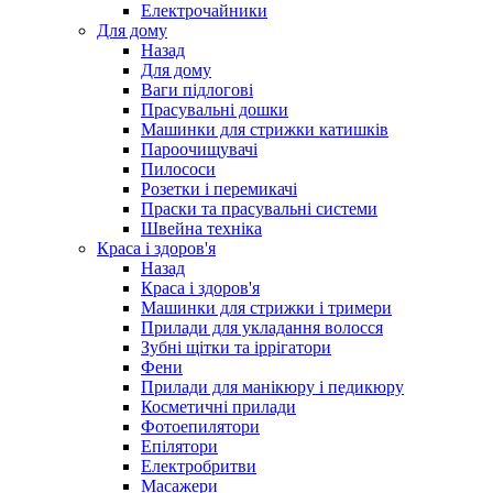
Електрочайники
Для дому
Назад
Для дому
Ваги підлогові
Прасувальні дошки
Машинки для стрижки катишків
Пароочищувачі
Пилососи
Розетки і перемикачі
Праски та прасувальні системи
Швейна техніка
Краса і здоров'я
Назад
Краса і здоров'я
Машинки для стрижки і тримери
Прилади для укладання волосся
Зубні щітки та іррігатори
Фени
Прилади для манікюру і педикюру
Косметичні прилади
Фотоепилятори
Епілятори
Електробритви
Масажери