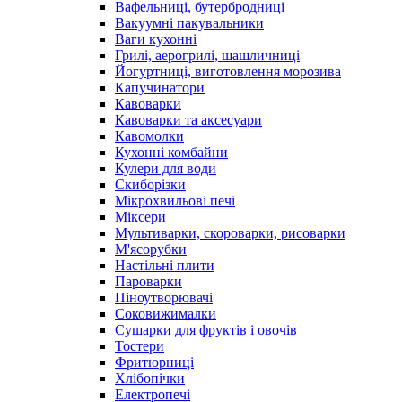
Вафельниці, бутербродниці
Вакуумні пакувальники
Ваги кухонні
Грилі, аерогрилі, шашличниці
Йогуртниці, виготовлення морозива
Капучинатори
Кавоварки
Кавоварки та аксесуари
Кавомолки
Кухонні комбайни
Кулери для води
Скиборізки
Мікрохвильові печі
Міксери
Мультиварки, скороварки, рисоварки
М'ясорубки
Настільні плити
Пароварки
Піноутворювачі
Соковижималки
Сушарки для фруктів і овочів
Тостери
Фритюрниці
Хлібопічки
Електропечі