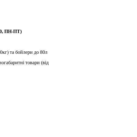
00, ПН-ПТ)
0кг) та бойлери до 80л
ногабаритні товари (від