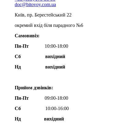
doc@bitovoy.com.ua
Київ, пр. Берестейський 22
окремий вхід біля парадного №6
Самовивіз:
Пн-Пт
10:00-18:00
Сб
вихідний
Нд
вихідний
Прийом дзвінків:
Пн-Пт
09:00-18:00
Сб
10:00-16:00
Нд вихідний