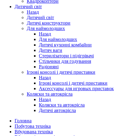
Квадрокоптери
Дитячий світ
Назад
Дитячий світ
Дитячі конструктори
Для наймолодших
Назад
Для наймолодших
Дитячі кухонні комбайни
Дитяч ваги
Стерилізатори і підігрівачі
Стільчики для годування
Радіоняні
Ігрові консолі і дитячі приставки
Назад
Ігрові консолі і дитячі приставки
Аксессуары для игровых приставок
Коляски та автокрісла
Назад
Коляски та автокрісла
Дитячі автокрісла
Головна
Побутова техніка
Вбудована техніка