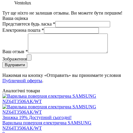
Ventolux
Тут ще ніхто не залишав отзывы. Ви можете бути першим!
Ваша оцінка
Представтеся будь ласка
*
Електронна пошта
*
Ваш отзыв
*
Зображення
Відправити
Нажимая на кнопку «Отправить» вы принимаете условия
Публичной оферты
.
Аналогічні товари
Знижка
19%
Доступний сьогодні!
Варильна поверхня електрична SAMSUNG
NZ64T3506AK/WT