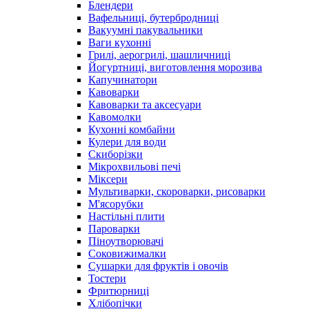
Блендери
Вафельниці, бутербродниці
Вакуумні пакувальники
Ваги кухонні
Грилі, аерогрилі, шашличниці
Йогуртниці, виготовлення морозива
Капучинатори
Кавоварки
Кавоварки та аксесуари
Кавомолки
Кухонні комбайни
Кулери для води
Скиборізки
Мікрохвильові печі
Міксери
Мультиварки, скороварки, рисоварки
М'ясорубки
Настільні плити
Пароварки
Піноутворювачі
Соковижималки
Сушарки для фруктів і овочів
Тостери
Фритюрниці
Хлібопічки