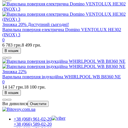
Знижка
20%
Доступний сьогодні!
Варильна поверхня електрична Domino VENTOLUX HE302
(INOX) 3
0
6 783 грн.
8 499 грн.
В кошик
Знижка
22%
Варильна поверхня індукційна WHIRLPOOL WB B8360 NE
0
14 147 грн.
18 100 грн.
В кошик
Ви дивилися
Очистити
+38 (068) 961-02-20
+38 (066) 589-02-20