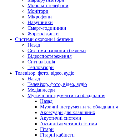
Мобільні телефони
Монітори
Мікрофони
Навушники
Смарт-годинники
Жорсткі диски
Системи охорони і безпеки
Назад
Системи охорони і безпеки
Відеоспостереження
Сигналізація
Тепловізори
Телевізор, фото, відео, аудіо
Назад
Телевізор, фото, відео, аудіо
Медіаплеєри
Музичні інструменти та обладнання
Назад
Музичні інструменти та обладнання
Аксесуари для клавішних
Акустичні системи
Активні акустичні сістеми
Гітари
Гітарні кабінети