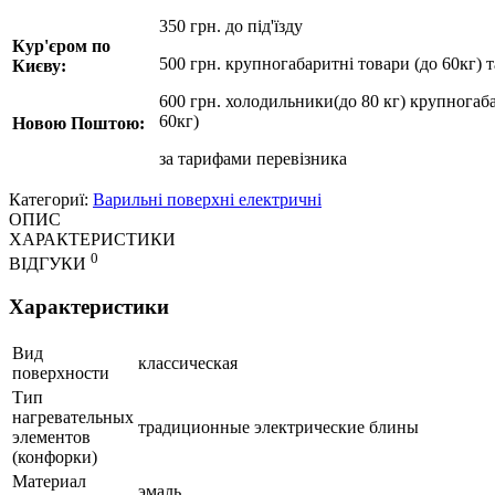
350 грн. до під'їзду
Кур'єром по
500 грн. крупногабаритні товари (до 60кг) 
Києву:
600 грн. холодильники(до 80 кг) крупногаба
60кг)
Новою Поштою:
за
тарифами перевізника
Категориї:
Варильні поверхні електричні
ОПИС
ХАРАКТЕРИСТИКИ
0
ВІДГУКИ
Характеристики
Вид
классическая
поверхности
Тип
нагревательных
традиционные электрические блины
элементов
(конфорки)
Материал
эмаль