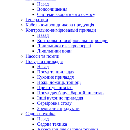
Назад
Водоочищення
Системи зворотнього осмосу
Генератори
Кабельно-провідникова продукція
Контрольно-вимірювальні прилади
Назад
Контрольно-вимірювальні прилади
Лічильники електроенергії
Лічильники води
Насоси та помпи
Посуд та приладдя
Назад
Посуд та приладдя
Кухонне приладдя
Ножі, ножиці, топірці
Приготування їжі
Посуд для бару і барний інвентар
Інші кухонне приладдя
Сервіровка столу
Зберігання продуктів
Садова техніка
Назад
Садова техніка
Аксесуари для садової техніки