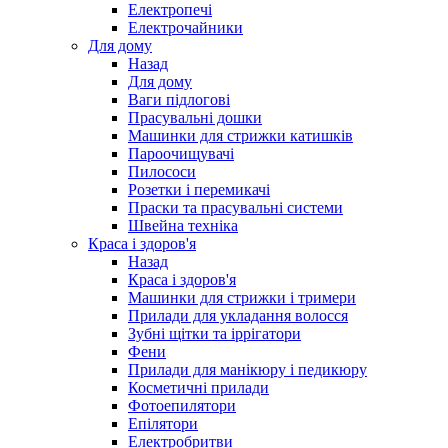
Електропечі
Електрочайники
Для дому
Назад
Для дому
Ваги підлогові
Прасувальні дошки
Машинки для стрижки катишків
Пароочищувачі
Пилососи
Розетки і перемикачі
Праски та прасувальні системи
Швейна техніка
Краса і здоров'я
Назад
Краса і здоров'я
Машинки для стрижки і тримери
Прилади для укладання волосся
Зубні щітки та іррігатори
Фени
Прилади для манікюру і педикюру
Косметичні прилади
Фотоепилятори
Епілятори
Електробритви