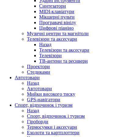
Ударні інструменти
Синтезатори
MIDI-клавіатури
Мікшерні пульти
Програвачі вінілу
Цифрові піаніно
Музичні центри та магнітоли
Телевізори та аксесуари
Назад
Телевізори та аксесуари
Телевізори
ТВ-антени та ресивери
Проектори
Стедиками
Автотовари
Назад
Автотовари
Мийки високого тиску
GPS-навігатори
Спорт, відпочинок і туризм
Назад
Спорт, відпочинок і туризм
Гіроборди
Термосумки і аксесуари
Ехолоти та картплоттери