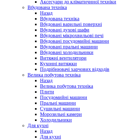
Аксесуари до кліматичнної техніки
Вбудована техніка
Назад
Вбудована техніка
Вбудовані варильні поверхні
Вбудовані духові шафи
Вбудовані мікрохвильові печі
Вбудовані посудомийні машини
Вбудовані пральні машини
Вбудовані холодильники
Витяжні вентилятори
Кухонні витяжки
Подрібнювачі харчових відходів
Велика побутова техніка
Назад
Велика побутова техніка
Плити
Посудомийні машини
Пральні машини
Сушильні машини
Морозильні камери
Холодильники
Для кухні
Назад
Для кухні