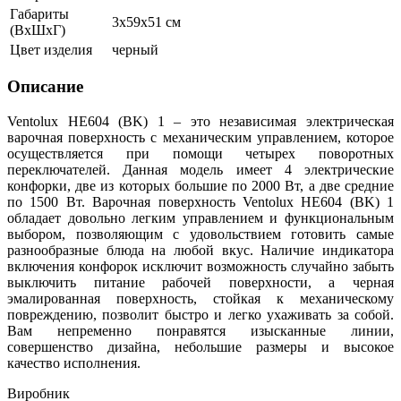
Габариты
3х59х51 см
(ВхШхГ)
Цвет изделия
черный
Описание
Ventolux HE604 (BK) 1 – это независимая электрическая
варочная поверхность с механическим управлением, которое
осуществляется при помощи четырех поворотных
переключателей. Данная модель имеет 4 электрические
конфорки, две из которых большие по 2000 Вт, а две средние
по 1500 Вт. Варочная поверхность Ventolux HE604 (BK) 1
обладает довольно легким управлением и функциональным
выбором, позволяющим с удовольствием готовить самые
разнообразные блюда на любой вкус. Наличие индикатора
включения конфорок исключит возможность случайно забыть
выключить питание рабочей
поверхности, а черная
эмалированная поверхность, стойкая к механическому
повреждению, позволит быстро и легко ухаживать за собой.
Вам непременно понравятся изысканные линии,
совершенство дизайна, небольшие размеры и высокое
качество исполнения.
Виробник