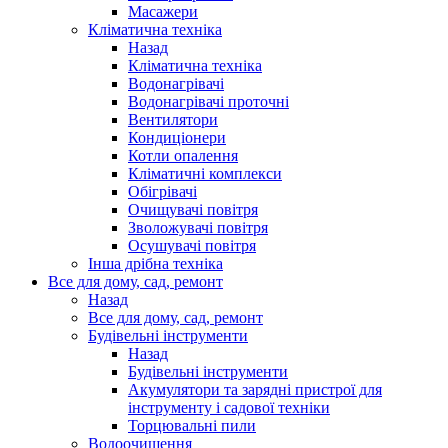
Масажери
Кліматична техніка
Назад
Кліматична техніка
Водонагрівачі
Водонагрівачі проточні
Вентилятори
Кондиціонери
Котли опалення
Кліматичні комплекси
Обігрівачі
Очищувачі повітря
Зволожувачі повітря
Осушувачі повітря
Інша дрібна техніка
Все для дому, сад, ремонт
Назад
Все для дому, сад, ремонт
Будівельні інструменти
Назад
Будівельні інструменти
Акумулятори та зарядні пристрої для
інструменту і садової техніки
Торцювальні пили
Водоочищення