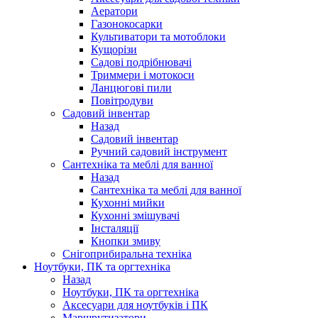
Аератори
Газонокосарки
Культиватори та мотоблоки
Кущорізи
Садові подрібнювачі
Триммери і мотокоси
Ланцюгові пили
Повітродуви
Садовий інвентар
Назад
Садовий інвентар
Ручний садовий інструмент
Сантехніка та меблі для ванної
Назад
Сантехніка та меблі для ванної
Кухонні мийки
Кухонні змішувачі
Інсталяції
Кнопки змиву
Снігоприбиральна техніка
Ноутбуки, ПК та оргтехніка
Назад
Ноутбуки, ПК та оргтехніка
Аксесуари для ноутбуків і ПК
Маршрутизатори