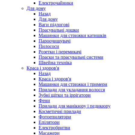
Електрочайники
Для дому
Назад
Для дому
Ваги підлогові
Прасувальні дошки
Машинки для стрижки катишків
Пароочищувачі
Пилососи
Розетки і перемикачі
Праски та прасувальні системи
Швейна техніка
Краса і здоров'я
Назад
Краса і здоров'я
Машинки для стрижки і тримери
Прилади для укладання волосся
Зубні щітки та іррігатори
Фени
Прилади для манікюру і педикюру
Косметичні прилади
Фотоепилятори
Епілятори
Електробритви
Масажери