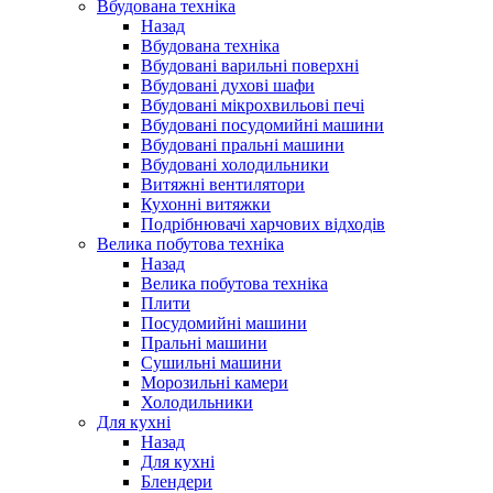
Вбудована техніка
Назад
Вбудована техніка
Вбудовані варильні поверхні
Вбудовані духові шафи
Вбудовані мікрохвильові печі
Вбудовані посудомийні машини
Вбудовані пральні машини
Вбудовані холодильники
Витяжні вентилятори
Кухонні витяжки
Подрібнювачі харчових відходів
Велика побутова техніка
Назад
Велика побутова техніка
Плити
Посудомийні машини
Пральні машини
Сушильні машини
Морозильні камери
Холодильники
Для кухні
Назад
Для кухні
Блендери