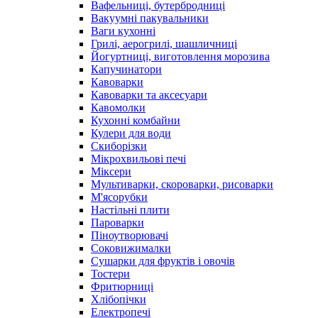
Вафельниці, бутербродниці
Вакуумні пакувальники
Ваги кухонні
Грилі, аерогрилі, шашличниці
Йогуртниці, виготовлення морозива
Капучинатори
Кавоварки
Кавоварки та аксесуари
Кавомолки
Кухонні комбайни
Кулери для води
Скиборізки
Мікрохвильові печі
Міксери
Мультиварки, скороварки, рисоварки
М'ясорубки
Настільні плити
Пароварки
Піноутворювачі
Соковижималки
Сушарки для фруктів і овочів
Тостери
Фритюрниці
Хлібопічки
Електропечі