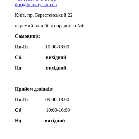
doc@bitovoy.com.ua
Київ, пр. Берестейський 22
окремий вхід біля парадного №6
Самовивіз:
Пн-Пт
10:00-18:00
Сб
вихідний
Нд
вихідний
Прийом дзвінків:
Пн-Пт
09:00-18:00
Сб
10:00-16:00
Нд вихідний