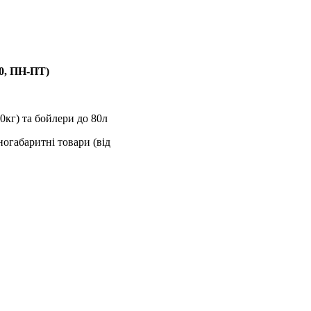
00, ПН-ПТ)
0кг) та бойлери до 80л
ногабаритні товари (від