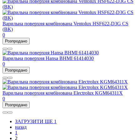
Варильна поверхня комбінована Ventolux HSF622-D3G CS
(BK)
0
Розпродано
Варильна поверхня Hansa BHMI 61414030
0
Розпродано
Варильна поверхня комбінована Electrolux KGM64311X
0
Розпродано
ЗАГРУЗИТИ ЩЕ 1
назад
1
2