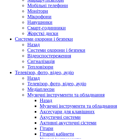
Мобільні телефони
Монітори
Мікрофони
Навушники
Смарт-годинники
Жорсткі диски
Системи охорони і безпеки
Назад
Системи охорони і безпеки
Відеоспостереження
Сигналізація
Тепловізори
Телевізор, фото, відео, аудіо
Назад
Телевізор, фото, відео, аудіо
Медіаплеєри
Музичні інструменти та обладнання
Назад
Музичні інструменти та обладнання
Аксесуари для клавішних
Акустичні системи
Активні акустичні сістеми
Гітари
Гітарні кабінети