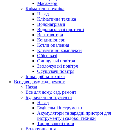
Масажери
Кліматична техніка
Назад
Кліматична техніка
Водонагрівачі
Водонагрівачі проточні
Вентилятори
Кондиціонери
Котли опалення
Кліматичні комплекси
Обігрівачі
Очищувачі повітря
Зволожувачі повітря
Осушувачі повітря
Інша дрібна техніка
Все для дому, сад, ремонт
Назад
Все для дому, сад, ремонт
Будівельні інструменти
Назад
Будівельні інструменти
Акумулятори та зарядні пристрої для
інструменту і садової техніки
Торцювальні пили
Водоочищення