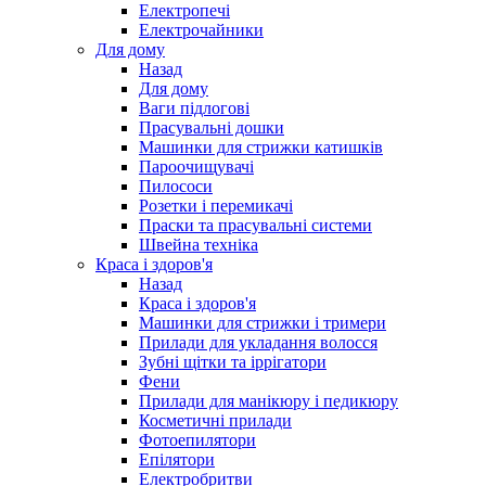
Електропечі
Електрочайники
Для дому
Назад
Для дому
Ваги підлогові
Прасувальні дошки
Машинки для стрижки катишків
Пароочищувачі
Пилососи
Розетки і перемикачі
Праски та прасувальні системи
Швейна техніка
Краса і здоров'я
Назад
Краса і здоров'я
Машинки для стрижки і тримери
Прилади для укладання волосся
Зубні щітки та іррігатори
Фени
Прилади для манікюру і педикюру
Косметичні прилади
Фотоепилятори
Епілятори
Електробритви