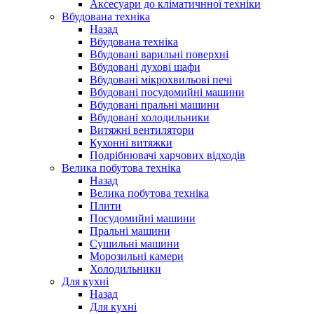
Аксесуари до кліматичнної техніки
Вбудована техніка
Назад
Вбудована техніка
Вбудовані варильні поверхні
Вбудовані духові шафи
Вбудовані мікрохвильові печі
Вбудовані посудомийні машини
Вбудовані пральні машини
Вбудовані холодильники
Витяжні вентилятори
Кухонні витяжки
Подрібнювачі харчових відходів
Велика побутова техніка
Назад
Велика побутова техніка
Плити
Посудомийні машини
Пральні машини
Сушильні машини
Морозильні камери
Холодильники
Для кухні
Назад
Для кухні