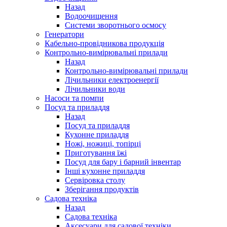
Назад
Водоочищення
Системи зворотнього осмосу
Генератори
Кабельно-провідникова продукція
Контрольно-вимірювальні прилади
Назад
Контрольно-вимірювальні прилади
Лічильники електроенергії
Лічильники води
Насоси та помпи
Посуд та приладдя
Назад
Посуд та приладдя
Кухонне приладдя
Ножі, ножиці, топірці
Приготування їжі
Посуд для бару і барний інвентар
Інші кухонне приладдя
Сервіровка столу
Зберігання продуктів
Садова техніка
Назад
Садова техніка
Аксесуари для садової техніки