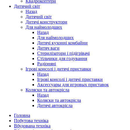
Квадрокоптери
Дитячий світ
Назад
Дитячий світ
Дитячі конструктори
Для наймолодших
Назад
Для наймолодших
Дитячі кухонні комбайни
Дитяч ваги
Стерилізатори і підігрівачі
Стільчики для годування
Радіоняні
Ігрові консолі і дитячі приставки
Назад
Ігрові консолі і дитячі приставки
Аксессуары для игровых приставок
Коляски та автокрісла
Назад
Коляски та автокрісла
Дитячі автокрісла
Головна
Побутова техніка
Вбудована техніка