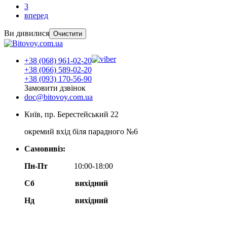
3
вперед
Ви дивилися
Очистити
+38 (068) 961-02-20
+38 (066) 589-02-20
+38 (093) 170-56-90
Замовити дзвінок
doc@bitovoy.com.ua
Київ, пр. Берестейський 22
окремий вхід біля парадного №6
Самовивіз:
Пн-Пт
10:00-18:00
Сб
вихідний
Нд
вихідний