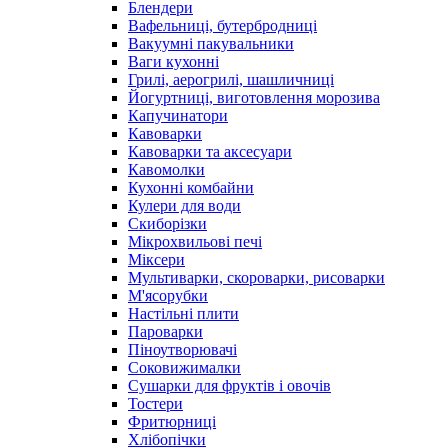
Блендери
Вафельниці, бутербродниці
Вакуумні пакувальники
Ваги кухонні
Грилі, аерогрилі, шашличниці
Йогуртниці, виготовлення морозива
Капучинатори
Кавоварки
Кавоварки та аксесуари
Кавомолки
Кухонні комбайни
Кулери для води
Скиборізки
Мікрохвильові печі
Міксери
Мультиварки, скороварки, рисоварки
М'ясорубки
Настільні плити
Пароварки
Піноутворювачі
Соковижималки
Сушарки для фруктів і овочів
Тостери
Фритюрниці
Хлібопічки