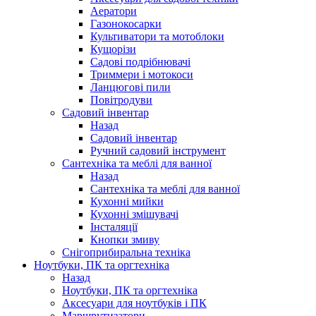
Аератори
Газонокосарки
Культиватори та мотоблоки
Кущорізи
Садові подрібнювачі
Триммери і мотокоси
Ланцюгові пили
Повітродуви
Садовий інвентар
Назад
Садовий інвентар
Ручний садовий інструмент
Сантехніка та меблі для ванної
Назад
Сантехніка та меблі для ванної
Кухонні мийки
Кухонні змішувачі
Інсталяції
Кнопки змиву
Снігоприбиральна техніка
Ноутбуки, ПК та оргтехніка
Назад
Ноутбуки, ПК та оргтехніка
Аксесуари для ноутбуків і ПК
Маршрутизатори