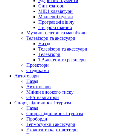
Ударні інструменти
Синтезатори
MIDI-клавіатури
Мікшерні пульти
Програвачі вінілу
Цифрові піаніно
Музичні центри та магнітоли
Телевізори та аксесуари
Назад
Телевізори та аксесуари
Телевізори
ТВ-антени та ресивери
Проектори
Стедиками
Автотовари
Назад
Автотовари
Мийки високого тиску
GPS-навігатори
Спорт, відпочинок і туризм
Назад
Спорт, відпочинок і туризм
Гіроборди
Термосумки і аксесуари
Ехолоти та картплоттери