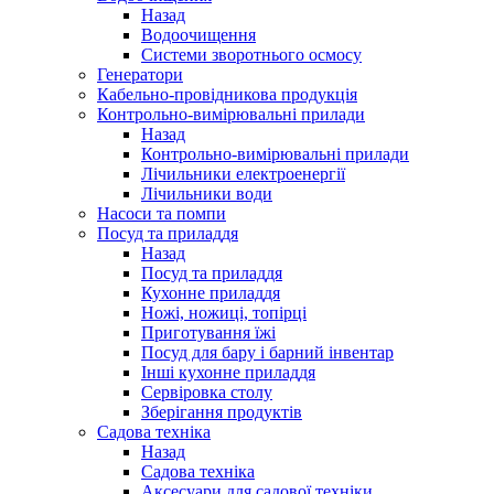
Назад
Водоочищення
Системи зворотнього осмосу
Генератори
Кабельно-провідникова продукція
Контрольно-вимірювальні прилади
Назад
Контрольно-вимірювальні прилади
Лічильники електроенергії
Лічильники води
Насоси та помпи
Посуд та приладдя
Назад
Посуд та приладдя
Кухонне приладдя
Ножі, ножиці, топірці
Приготування їжі
Посуд для бару і барний інвентар
Інші кухонне приладдя
Сервіровка столу
Зберігання продуктів
Садова техніка
Назад
Садова техніка
Аксесуари для садової техніки