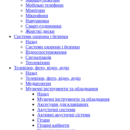
Мобільні телефони
Монітори
Мікрофони
Навушники
Смарт-годинники
Жорсткі диски
Системи охорони і безпеки
Назад
Системи охорони і безпеки
Відеоспостереження
Сигналізація
Тепловізори
Телевізор, фото, відео, аудіо
Назад
Телевізор, фото, відео, аудіо
Медіаплеєри
Музичні інструменти та обладнання
Назад
Музичні інструменти та обладнання
Аксесуари для клавішних
Акустичні системи
Активні акустичні сістеми
Гітари
Гітарні кабінети