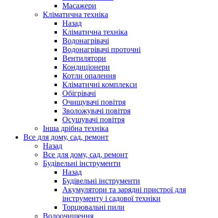
Масажери
Кліматична техніка
Назад
Кліматична техніка
Водонагрівачі
Водонагрівачі проточні
Вентилятори
Кондиціонери
Котли опалення
Кліматичні комплекси
Обігрівачі
Очищувачі повітря
Зволожувачі повітря
Осушувачі повітря
Інша дрібна техніка
Все для дому, сад, ремонт
Назад
Все для дому, сад, ремонт
Будівельні інструменти
Назад
Будівельні інструменти
Акумулятори та зарядні пристрої для
інструменту і садової техніки
Торцювальні пили
Водоочищення