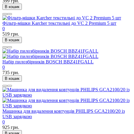
399 грн.
В кошик
Фільтр-мішки Karcher текстильні до VC 2 Premium 5 шт
0
519 грн.
В кошик
Набір пилозбірників BOSCH BBZ41FGALL
0
735 грн.
В кошик
Машинка для видалення ковтунців PHILIPS GCA2100/20 із
USB зарядкою
0
925 грн.
В кошик