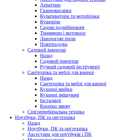
Аератори
Газонокосарки
Культиватори та мотоблоки
Кущорізи
Садові подрібнювачі
Триммери і мотокоси
Ланцюгові пили
Повітродуви
Садовий інвентар
Назад
Садовий інвентар
Ручний садовий інструмент
Сантехніка та меблі для ванної
Назад
Сантехніка та меблі для ванної
Кухонні мийки
Кухонні змішувачі
Інсталяції
Кнопки змиву
Снігоприбиральна техніка
Ноутбуки, ПК та оргтехніка
Назад
Ноутбуки, ПК та оргтехніка
Аксесуари для ноутбуків і ПК
Маршрутизатори