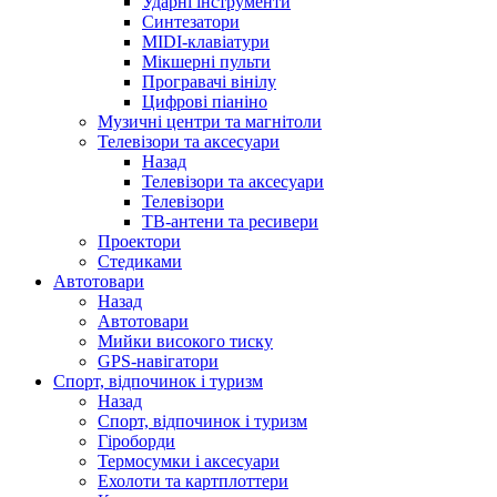
Ударні інструменти
Синтезатори
MIDI-клавіатури
Мікшерні пульти
Програвачі вінілу
Цифрові піаніно
Музичні центри та магнітоли
Телевізори та аксесуари
Назад
Телевізори та аксесуари
Телевізори
ТВ-антени та ресивери
Проектори
Стедиками
Автотовари
Назад
Автотовари
Мийки високого тиску
GPS-навігатори
Спорт, відпочинок і туризм
Назад
Спорт, відпочинок і туризм
Гіроборди
Термосумки і аксесуари
Ехолоти та картплоттери