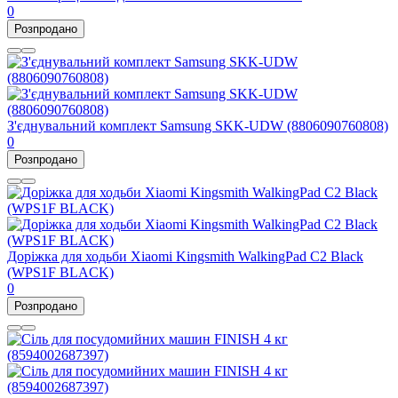
0
Розпродано
З'єднувальний комплект Samsung SKK-UDW (8806090760808)
0
Розпродано
Доріжка для ходьби Xiaomi Kingsmith WalkingPad С2 Black
(WPS1F BLACK)
0
Розпродано