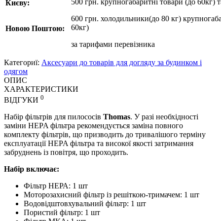
500 грн. крупногабаритні товари (до 60кг) 
Києву:
600 грн. холодильники(до 80 кг) крупногаба
60кг)
Новою Поштою:
за
тарифами перевізника
Категориї:
Аксесуари до товарів для догляду за будинком і
одягом
ОПИС
ХАРАКТЕРИСТИКИ
0
ВІДГУКИ
Набір фільтрів для пилососів
Thomas
. У разі необхідності
заміни HEPA фільтра рекомендується заміна повного
комплекту фільтрів, що призводить до тривалішого терміну
експлуатації HEPA фільтра та високої якості затримання
забруднень із повітря, що проходить.
Набір включає:
Фільтр НЕРА: 1 шт
Моторозахисний фільтр із решіткою-тримачем: 1 шт
Водовідштовхувальний фільтр: 1 шт
Пористий фільтр: 1 шт