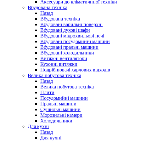
Аксесуари до кліматичнної техніки
Вбудована техніка
Назад
Вбудована техніка
Вбудовані варильні поверхні
Вбудовані духові шафи
Вбудовані мікрохвильові печі
Вбудовані посудомийні машини
Вбудовані пральні машини
Вбудовані холодильники
Витяжні вентилятори
Кухонні витяжки
Подрібнювачі харчових відходів
Велика побутова техніка
Назад
Велика побутова техніка
Плити
Посудомийні машини
Пральні машини
Сушильні машини
Морозильні камери
Холодильники
Для кухні
Назад
Для кухні