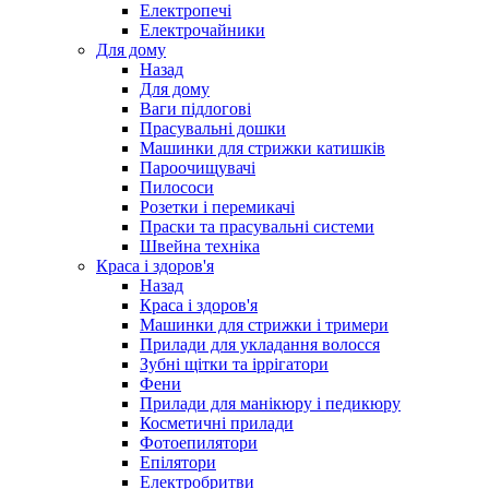
Електропечі
Електрочайники
Для дому
Назад
Для дому
Ваги підлогові
Прасувальні дошки
Машинки для стрижки катишків
Пароочищувачі
Пилососи
Розетки і перемикачі
Праски та прасувальні системи
Швейна техніка
Краса і здоров'я
Назад
Краса і здоров'я
Машинки для стрижки і тримери
Прилади для укладання волосся
Зубні щітки та іррігатори
Фени
Прилади для манікюру і педикюру
Косметичні прилади
Фотоепилятори
Епілятори
Електробритви