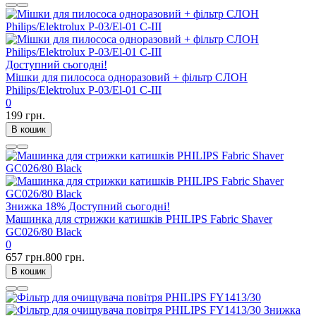
Доступний сьогодні!
Мішки для пилососа одноразовий + фільтр СЛОН
Philips/Elektrolux P-03/El-01 C-III
0
199 грн.
В кошик
Знижка
18%
Доступний сьогодні!
Машинка для стрижки катишків PHILIPS Fabric Shaver
GC026/80 Black
0
657 грн.
800 грн.
В кошик
Знижка