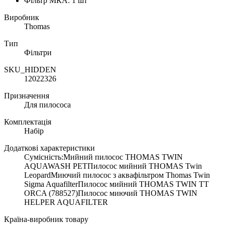
Фільтр МКА: 1 шт
Виробник
Thomas
Тип
Фільтри
SKU_HIDDEN
12022326
Призначення
Для пилососа
Комплектація
Набір
Додаткові характеристики
Сумісність:Мийний пилосос THOMAS TWIN
AQUAWASH PETПилосос мийний THOMAS Twin
LeopardМиючий пилосос з аквафільтром Thomas Twin
Sigma AquafilterПилосос мийний THOMAS TWIN TT
ORCA (788527)Пилосос миючий THOMAS TWIN
HELPER AQUAFILTER
Країна-виробник товару