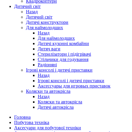
Квадрокоптери
Дитячий світ
Назад
Дитячий світ
Дитячі конструктори
Для наймолодших
Назад
Для наймолодших
Дитячі кухонні комбайни
Дитяч ваги
Стерилізатори і підігрівачі
Стільчики для годування
Радіоняні
Ігрові консолі і дитячі приставки
Назад
Ігрові консолі і дитячі приставки
Аксессуары для игровых приставок
Коляски та автокрісла
Назад
Коляски та автокрісла
Дитячі автокрісла
Головна
Побутова техніка
Аксесуари для побутової техніки