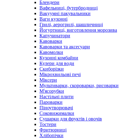
Блендери
Вафельниці, бутербродниці
Вакуумні пакувальники
Ваги кухонні
Грилі, аерогрилі, шашличниці
Йогуртниці, виготовлення морозива
Капучинатори
Кавоварки
Кавоварки та аксесуари
Кавомолки
Кухонні комбайни
Кулери для води
Скиборізки
Мікрохвильові печі
Міксери
Мультиварки, скороварки, рисоварки
М'ясорубки
Настільні плити
Пароварки
Піноутворювачі
Соковижималки
Сушарки для фруктів і овочів
Тостери
Фритюрниці
Хлібопічки