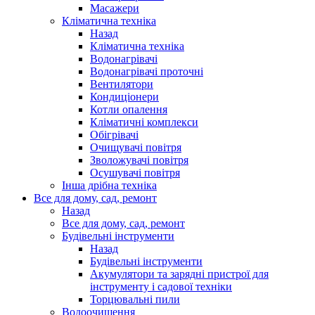
Масажери
Кліматична техніка
Назад
Кліматична техніка
Водонагрівачі
Водонагрівачі проточні
Вентилятори
Кондиціонери
Котли опалення
Кліматичні комплекси
Обігрівачі
Очищувачі повітря
Зволожувачі повітря
Осушувачі повітря
Інша дрібна техніка
Все для дому, сад, ремонт
Назад
Все для дому, сад, ремонт
Будівельні інструменти
Назад
Будівельні інструменти
Акумулятори та зарядні пристрої для
інструменту і садової техніки
Торцювальні пили
Водоочищення