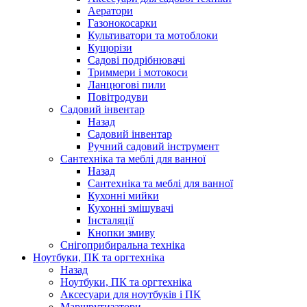
Аератори
Газонокосарки
Культиватори та мотоблоки
Кущорізи
Садові подрібнювачі
Триммери і мотокоси
Ланцюгові пили
Повітродуви
Садовий інвентар
Назад
Садовий інвентар
Ручний садовий інструмент
Сантехніка та меблі для ванної
Назад
Сантехніка та меблі для ванної
Кухонні мийки
Кухонні змішувачі
Інсталяції
Кнопки змиву
Снігоприбиральна техніка
Ноутбуки, ПК та оргтехніка
Назад
Ноутбуки, ПК та оргтехніка
Аксесуари для ноутбуків і ПК
Маршрутизатори