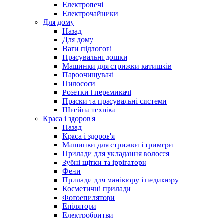
Електропечі
Електрочайники
Для дому
Назад
Для дому
Ваги підлогові
Прасувальні дошки
Машинки для стрижки катишків
Пароочищувачі
Пилососи
Розетки і перемикачі
Праски та прасувальні системи
Швейна техніка
Краса і здоров'я
Назад
Краса і здоров'я
Машинки для стрижки і тримери
Прилади для укладання волосся
Зубні щітки та іррігатори
Фени
Прилади для манікюру і педикюру
Косметичні прилади
Фотоепилятори
Епілятори
Електробритви