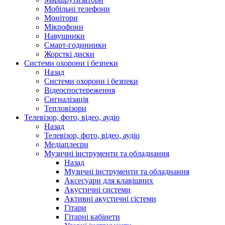
Мобільні телефони
Монітори
Мікрофони
Навушники
Смарт-годинники
Жорсткі диски
Системи охорони і безпеки
Назад
Системи охорони і безпеки
Відеоспостереження
Сигналізація
Тепловізори
Телевізор, фото, відео, аудіо
Назад
Телевізор, фото, відео, аудіо
Медіаплеєри
Музичні інструменти та обладнання
Назад
Музичні інструменти та обладнання
Аксесуари для клавішних
Акустичні системи
Активні акустичні сістеми
Гітари
Гітарні кабінети