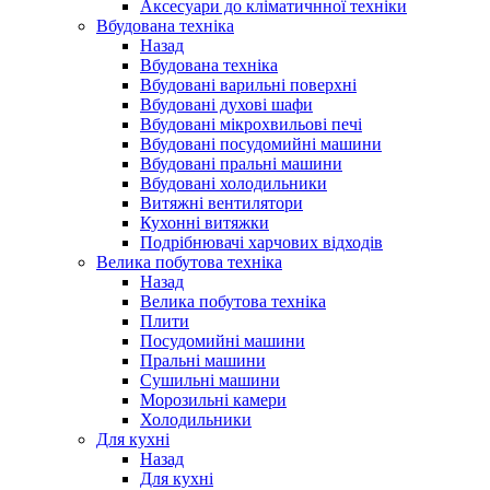
Аксесуари до кліматичнної техніки
Вбудована техніка
Назад
Вбудована техніка
Вбудовані варильні поверхні
Вбудовані духові шафи
Вбудовані мікрохвильові печі
Вбудовані посудомийні машини
Вбудовані пральні машини
Вбудовані холодильники
Витяжні вентилятори
Кухонні витяжки
Подрібнювачі харчових відходів
Велика побутова техніка
Назад
Велика побутова техніка
Плити
Посудомийні машини
Пральні машини
Сушильні машини
Морозильні камери
Холодильники
Для кухні
Назад
Для кухні