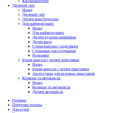
Квадрокоптери
Дитячий світ
Назад
Дитячий світ
Дитячі конструктори
Для наймолодших
Назад
Для наймолодших
Дитячі кухонні комбайни
Дитяч ваги
Стерилізатори і підігрівачі
Стільчики для годування
Радіоняні
Ігрові консолі і дитячі приставки
Назад
Ігрові консолі і дитячі приставки
Аксессуары для игровых приставок
Коляски та автокрісла
Назад
Коляски та автокрісла
Дитячі автокрісла
Головна
Побутова техніка
Для кухні