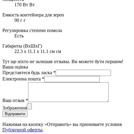
170 Вт Вт
Емкость контейнера для зерен
90 г г
Регулировка степени помола
Есть
Габариты (ВхШхГ)
22.3 х 11.1 х 11.1 см см
Тут ще ніхто не залишав отзывы. Ви можете бути першим!
Ваша оцінка
Представтеся будь ласка
*
Електронна пошта
*
Ваш отзыв
*
Зображення
Відправити
Нажимая на кнопку «Отправить» вы принимаете условия
Публичной оферты
.