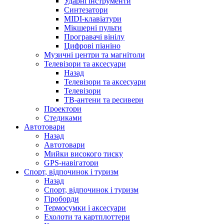
Ударні інструменти
Синтезатори
MIDI-клавіатури
Мікшерні пульти
Програвачі вінілу
Цифрові піаніно
Музичні центри та магнітоли
Телевізори та аксесуари
Назад
Телевізори та аксесуари
Телевізори
ТВ-антени та ресивери
Проектори
Стедиками
Автотовари
Назад
Автотовари
Мийки високого тиску
GPS-навігатори
Спорт, відпочинок і туризм
Назад
Спорт, відпочинок і туризм
Гіроборди
Термосумки і аксесуари
Ехолоти та картплоттери