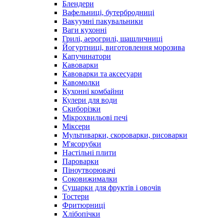
Блендери
Вафельниці, бутербродниці
Вакуумні пакувальники
Ваги кухонні
Грилі, аерогрилі, шашличниці
Йогуртниці, виготовлення морозива
Капучинатори
Кавоварки
Кавоварки та аксесуари
Кавомолки
Кухонні комбайни
Кулери для води
Скиборізки
Мікрохвильові печі
Міксери
Мультиварки, скороварки, рисоварки
М'ясорубки
Настільні плити
Пароварки
Піноутворювачі
Соковижималки
Сушарки для фруктів і овочів
Тостери
Фритюрниці
Хлібопічки