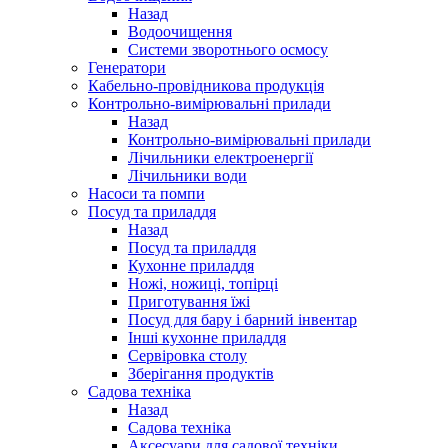
Назад
Водоочищення
Системи зворотнього осмосу
Генератори
Кабельно-провідникова продукція
Контрольно-вимірювальні прилади
Назад
Контрольно-вимірювальні прилади
Лічильники електроенергії
Лічильники води
Насоси та помпи
Посуд та приладдя
Назад
Посуд та приладдя
Кухонне приладдя
Ножі, ножиці, топірці
Приготування їжі
Посуд для бару і барний інвентар
Інші кухонне приладдя
Сервіровка столу
Зберігання продуктів
Садова техніка
Назад
Садова техніка
Аксесуари для садової техніки