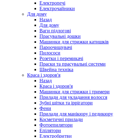
Електропечі
Електрочайники
Для дому
Назад
Для дому
Ваги підлогові
Прасувальні дошки
Машинки для стрижки катишків
Пароочищувачі
Пилососи
Розетки і перемикачі
Праски та прасувальні системи
Швейна техніка
Краса і здоров'я
Назад
Краса і здоров'я
Машинки для стрижки і тримери
Прилади для укладання волосся
Зубні щітки та іррігатори
Фени
Прилади для манікюру і педикюру
Косметичні прилади
Фотоепилятори
Епілятори
Електробритви