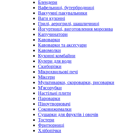
Блендери
Вафельниці, бутербродниці
Вакуумні пакувальники
Ваги кухонні
Грилі, аерогрилі, шашличниці
Йогуртниці, виготовлення морозива
Капучинатори
Кавоварки
Кавоварки та аксесуари
Кавомолки
Кухонні комбайни
Кулери для води
Скиборізки
Мікрохвильові печі
Міксери
Мультиварки, скороварки, рисоварки
М'ясорубки
Настільні плити
Пароварки
Піноутворювачі
Соковижималки
Сушарки для фруктів і овочів
Тостери
Фритюрниці
Хлібопічки