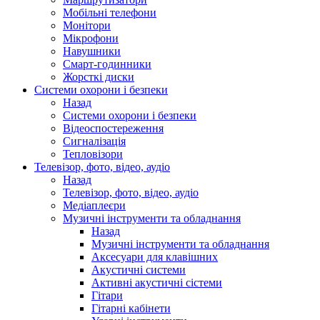
Мобільні телефони
Монітори
Мікрофони
Навушники
Смарт-годинники
Жорсткі диски
Системи охорони і безпеки
Назад
Системи охорони і безпеки
Відеоспостереження
Сигналізація
Тепловізори
Телевізор, фото, відео, аудіо
Назад
Телевізор, фото, відео, аудіо
Медіаплеєри
Музичні інструменти та обладнання
Назад
Музичні інструменти та обладнання
Аксесуари для клавішних
Акустичні системи
Активні акустичні сістеми
Гітари
Гітарні кабінети