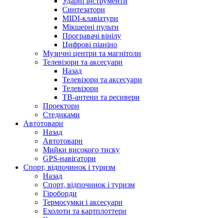
Ударні інструменти
Синтезатори
MIDI-клавіатури
Мікшерні пульти
Програвачі вінілу
Цифрові піаніно
Музичні центри та магнітоли
Телевізори та аксесуари
Назад
Телевізори та аксесуари
Телевізори
ТВ-антени та ресивери
Проектори
Стедиками
Автотовари
Назад
Автотовари
Мийки високого тиску
GPS-навігатори
Спорт, відпочинок і туризм
Назад
Спорт, відпочинок і туризм
Гіроборди
Термосумки і аксесуари
Ехолоти та картплоттери