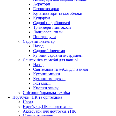
Аератори
Газонокосарки
Культиватори та мотоблоки
Кущорізи
Садові подрібнювачі
Триммери і мотокоси
Ланцюгові пили
Повітродуви
Садовий інвентар
Назад
Садовий інвентар
Ручний садовий інструмент
Сантехніка та меблі для ванної
Назад
Сантехніка та меблі для ванної
Кухонні мийки
Кухонні змішувачі
Інсталяції
Кнопки змиву
Снігоприбиральна техніка
Ноутбуки, ПК та оргтехніка
Назад
Ноутбуки, ПК та оргтехніка
Аксесуари для ноутбуків і ПК
Маршрутизатори