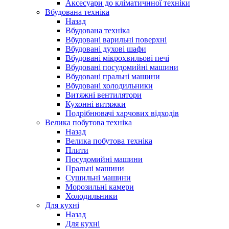
Аксесуари до кліматичнної техніки
Вбудована техніка
Назад
Вбудована техніка
Вбудовані варильні поверхні
Вбудовані духові шафи
Вбудовані мікрохвильові печі
Вбудовані посудомийні машини
Вбудовані пральні машини
Вбудовані холодильники
Витяжні вентилятори
Кухонні витяжки
Подрібнювачі харчових відходів
Велика побутова техніка
Назад
Велика побутова техніка
Плити
Посудомийні машини
Пральні машини
Сушильні машини
Морозильні камери
Холодильники
Для кухні
Назад
Для кухні