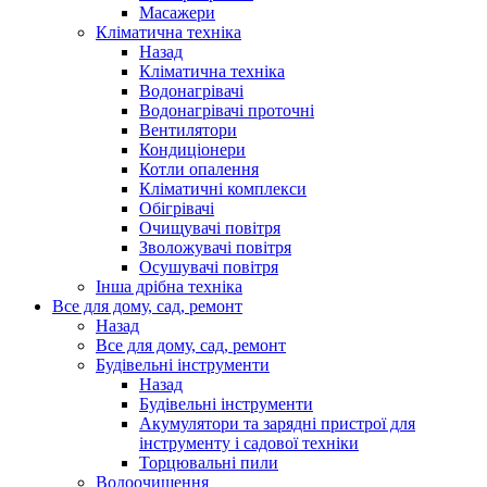
Масажери
Кліматична техніка
Назад
Кліматична техніка
Водонагрівачі
Водонагрівачі проточні
Вентилятори
Кондиціонери
Котли опалення
Кліматичні комплекси
Обігрівачі
Очищувачі повітря
Зволожувачі повітря
Осушувачі повітря
Інша дрібна техніка
Все для дому, сад, ремонт
Назад
Все для дому, сад, ремонт
Будівельні інструменти
Назад
Будівельні інструменти
Акумулятори та зарядні пристрої для
інструменту і садової техніки
Торцювальні пили
Водоочищення