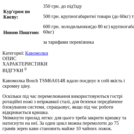
350 грн. до під'їзду
Кур'єром по
500 грн. крупногабаритні товари (до 60кг) 
Києву:
600 грн. холодильники(до 80 кг) крупногаба
60кг)
Новою Поштою:
за
тарифами перевізника
Категориї:
Кавомолки
ОПИС
ХАРАКТЕРИСТИКИ
0
ВІДГУКИ
Кавомолка Bosch TSM6A014R вдало поєднує в собі якість і
скромну ціну.
Оскільки під час перемелювання використовуються гострі
ротаційні ножі з неіржавкої сталі, для безпеки передбачене
блокування системи, спрацьовує, якщо під час роботи
відкривається кришка.
Увімкнути прилад легко: для цього треба закрити кришку та
натиснути на неї. За один цикл можна перемолоти до 75
грамів зерен кави становить майже 10 чайних ложок.