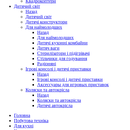
Квадрокоптери
Дитячий світ
Назад
Дитячий світ
Дитячі конструктори
Для наймолодших
Назад
Для наймолодших
Дитячі кухонні комбайни
Дитяч ваги
Стерилізатори і підігрівачі
Стільчики для годування
Радіоняні
Ігрові консолі і дитячі приставки
Назад
Ігрові консолі і дитячі приставки
Аксессуары для игровых приставок
Коляски та автокрісла
Назад
Коляски та автокрісла
Дитячі автокрісла
Головна
Побутова техніка
Для кухні