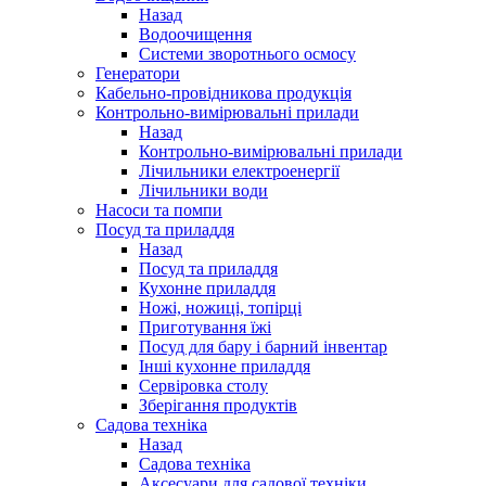
Назад
Водоочищення
Системи зворотнього осмосу
Генератори
Кабельно-провідникова продукція
Контрольно-вимірювальні прилади
Назад
Контрольно-вимірювальні прилади
Лічильники електроенергії
Лічильники води
Насоси та помпи
Посуд та приладдя
Назад
Посуд та приладдя
Кухонне приладдя
Ножі, ножиці, топірці
Приготування їжі
Посуд для бару і барний інвентар
Інші кухонне приладдя
Сервіровка столу
Зберігання продуктів
Садова техніка
Назад
Садова техніка
Аксесуари для садової техніки