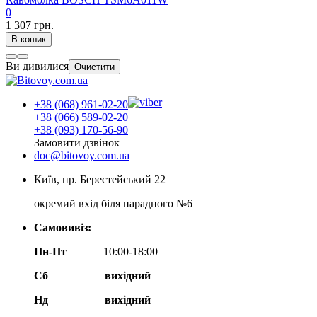
0
1 307 грн.
В кошик
Ви дивилися
Очистити
+38 (068) 961-02-20
+38 (066) 589-02-20
+38 (093) 170-56-90
Замовити дзвінок
doc@bitovoy.com.ua
Київ, пр. Берестейський 22
окремий вхід біля парадного №6
Самовивіз:
Пн-Пт
10:00-18:00
Сб
вихідний
Нд
вихідний