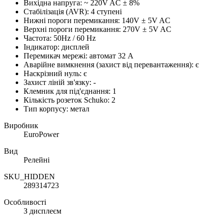
Вихідна напруга: ~ 220V AC ± 8%
Стабілізація (AVR): 4 ступені
Нижні пороги перемикання: 140V ± 5V AC
Верхні пороги перемикання: 270V ± 5V AC
Частота: 50Hz / 60 Hz
Індикатор: дисплей
Перемикач мережі: автомат 32 А
Аварійне вимкнення (захист від перевантаження): є
Наскрізний нуль: є
Захист ліній зв'язку: -
Клемник для під'єднання: 1
Кількість розеток Schuko: 2
Тип корпусу: метал
Виробник
EuroPower
Вид
Релейні
SKU_HIDDEN
289314723
Особливості
З дисплеєм