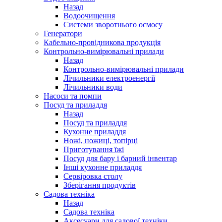
Назад
Водоочищення
Системи зворотнього осмосу
Генератори
Кабельно-провідникова продукція
Контрольно-вимірювальні прилади
Назад
Контрольно-вимірювальні прилади
Лічильники електроенергії
Лічильники води
Насоси та помпи
Посуд та приладдя
Назад
Посуд та приладдя
Кухонне приладдя
Ножі, ножиці, топірці
Приготування їжі
Посуд для бару і барний інвентар
Інші кухонне приладдя
Сервіровка столу
Зберігання продуктів
Садова техніка
Назад
Садова техніка
Аксесуари для садової техніки