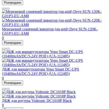
Розпродано
Мережевий сонячний інвертор (on-grid) Deye SUN-120K-
G01P3-EU-AM8
0
Розпродано
ДБЖ для маршрутизатора Yepo Smart DC-UPS
(10400mAh/DC/5-24V/POE) (UA-112485)
0
Розпродано
ДБЖ для роутера Voltronic DC1018P Black
0