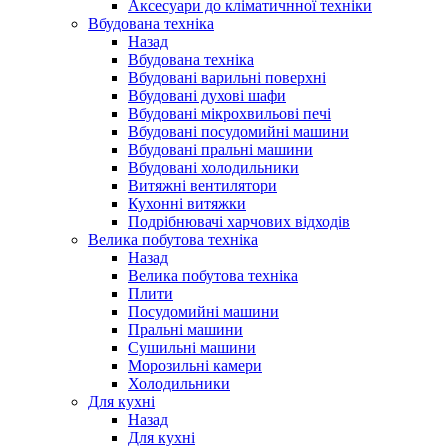
Аксесуари до кліматичнної техніки
Вбудована техніка
Назад
Вбудована техніка
Вбудовані варильні поверхні
Вбудовані духові шафи
Вбудовані мікрохвильові печі
Вбудовані посудомийні машини
Вбудовані пральні машини
Вбудовані холодильники
Витяжні вентилятори
Кухонні витяжки
Подрібнювачі харчових відходів
Велика побутова техніка
Назад
Велика побутова техніка
Плити
Посудомийні машини
Пральні машини
Сушильні машини
Морозильні камери
Холодильники
Для кухні
Назад
Для кухні