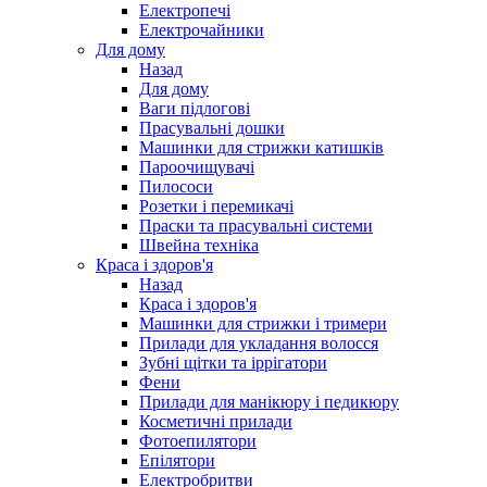
Електропечі
Електрочайники
Для дому
Назад
Для дому
Ваги підлогові
Прасувальні дошки
Машинки для стрижки катишків
Пароочищувачі
Пилососи
Розетки і перемикачі
Праски та прасувальні системи
Швейна техніка
Краса і здоров'я
Назад
Краса і здоров'я
Машинки для стрижки і тримери
Прилади для укладання волосся
Зубні щітки та іррігатори
Фени
Прилади для манікюру і педикюру
Косметичні прилади
Фотоепилятори
Епілятори
Електробритви