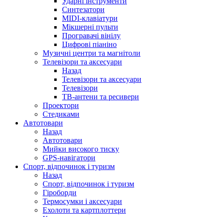
Ударні інструменти
Синтезатори
MIDI-клавіатури
Мікшерні пульти
Програвачі вінілу
Цифрові піаніно
Музичні центри та магнітоли
Телевізори та аксесуари
Назад
Телевізори та аксесуари
Телевізори
ТВ-антени та ресивери
Проектори
Стедиками
Автотовари
Назад
Автотовари
Мийки високого тиску
GPS-навігатори
Спорт, відпочинок і туризм
Назад
Спорт, відпочинок і туризм
Гіроборди
Термосумки і аксесуари
Ехолоти та картплоттери