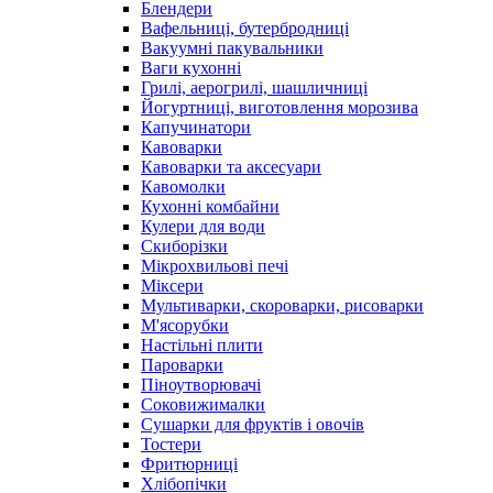
Блендери
Вафельниці, бутербродниці
Вакуумні пакувальники
Ваги кухонні
Грилі, аерогрилі, шашличниці
Йогуртниці, виготовлення морозива
Капучинатори
Кавоварки
Кавоварки та аксесуари
Кавомолки
Кухонні комбайни
Кулери для води
Скиборізки
Мікрохвильові печі
Міксери
Мультиварки, скороварки, рисоварки
М'ясорубки
Настільні плити
Пароварки
Піноутворювачі
Соковижималки
Сушарки для фруктів і овочів
Тостери
Фритюрниці
Хлібопічки