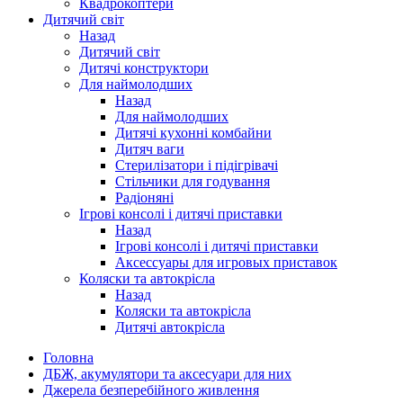
Квадрокоптери
Дитячий світ
Назад
Дитячий світ
Дитячі конструктори
Для наймолодших
Назад
Для наймолодших
Дитячі кухонні комбайни
Дитяч ваги
Стерилізатори і підігрівачі
Стільчики для годування
Радіоняні
Ігрові консолі і дитячі приставки
Назад
Ігрові консолі і дитячі приставки
Аксессуары для игровых приставок
Коляски та автокрісла
Назад
Коляски та автокрісла
Дитячі автокрісла
Головна
ДБЖ, акумулятори та аксесуари для них
Джерела безперебійного живлення