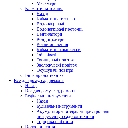
Масажери
Кліматична техніка
Назад
Кліматична техніка
Водонагрівачі
Водонагрівачі проточні
Вентилятори
Кондиціонери
Котли опалення
Кліматичні комплекси
Обігрівачі
Очищувачі повітря
Зволожувачі повітря
Осушувачі повітря
Інша дрібна техніка
Все для дому, сад, ремонт
Назад
Все для дому, сад, ремонт
Будівельні інструменти
Назад
Будівельні інструменти
Акумулятори та зарядні пристрої для
інструменту і садової техніки
Торцювальні пили
Водоочищення