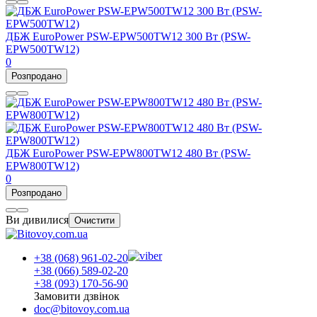
ДБЖ EuroPower PSW-EPW500TW12 300 Вт (PSW-
EPW500TW12)
0
Розпродано
ДБЖ EuroPower PSW-EPW800TW12 480 Вт (PSW-
EPW800TW12)
0
Розпродано
Ви дивилися
Очистити
+38 (068) 961-02-20
+38 (066) 589-02-20
+38 (093) 170-56-90
Замовити дзвінок
doc@bitovoy.com.ua