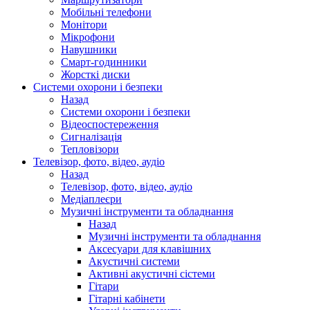
Мобільні телефони
Монітори
Мікрофони
Навушники
Смарт-годинники
Жорсткі диски
Системи охорони і безпеки
Назад
Системи охорони і безпеки
Відеоспостереження
Сигналізація
Тепловізори
Телевізор, фото, відео, аудіо
Назад
Телевізор, фото, відео, аудіо
Медіаплеєри
Музичні інструменти та обладнання
Назад
Музичні інструменти та обладнання
Аксесуари для клавішних
Акустичні системи
Активні акустичні сістеми
Гітари
Гітарні кабінети