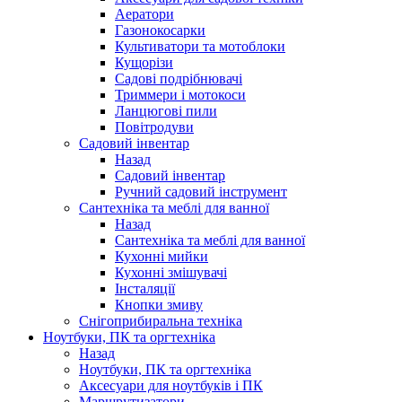
Аератори
Газонокосарки
Культиватори та мотоблоки
Кущорізи
Садові подрібнювачі
Триммери і мотокоси
Ланцюгові пили
Повітродуви
Садовий інвентар
Назад
Садовий інвентар
Ручний садовий інструмент
Сантехніка та меблі для ванної
Назад
Сантехніка та меблі для ванної
Кухонні мийки
Кухонні змішувачі
Інсталяції
Кнопки змиву
Снігоприбиральна техніка
Ноутбуки, ПК та оргтехніка
Назад
Ноутбуки, ПК та оргтехніка
Аксесуари для ноутбуків і ПК
Маршрутизатори