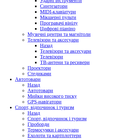
Ударні інструменти
Синтезатори
MIDI-клавіатури
Мікшерні пульти
Програвачі вінілу
Цифрові піаніно
Музичні центри та магнітоли
Телевізори та аксесуари
Назад
Телевізори та аксесуари
Телевізори
ТВ-антени та ресивери
Проектори
Стедиками
Автотовари
Назад
Автотовари
Мийки високого тиску
GPS-навігатори
Спорт, відпочинок і туризм
Назад
Спорт, відпочинок і туризм
Гіроборди
Термосумки і аксесуари
Ехолоти та картплоттери