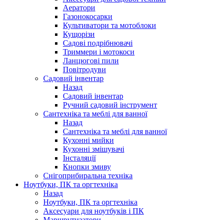
Аератори
Газонокосарки
Культиватори та мотоблоки
Кущорізи
Садові подрібнювачі
Триммери і мотокоси
Ланцюгові пили
Повітродуви
Садовий інвентар
Назад
Садовий інвентар
Ручний садовий інструмент
Сантехніка та меблі для ванної
Назад
Сантехніка та меблі для ванної
Кухонні мийки
Кухонні змішувачі
Інсталяції
Кнопки змиву
Снігоприбиральна техніка
Ноутбуки, ПК та оргтехніка
Назад
Ноутбуки, ПК та оргтехніка
Аксесуари для ноутбуків і ПК
Маршрутизатори