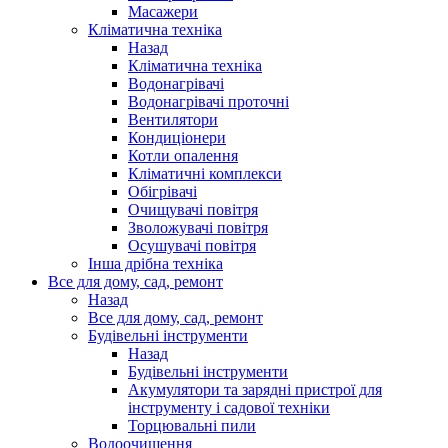
Масажери
Кліматична техніка
Назад
Кліматична техніка
Водонагрівачі
Водонагрівачі проточні
Вентилятори
Кондиціонери
Котли опалення
Кліматичні комплекси
Обігрівачі
Очищувачі повітря
Зволожувачі повітря
Осушувачі повітря
Інша дрібна техніка
Все для дому, сад, ремонт
Назад
Все для дому, сад, ремонт
Будівельні інструменти
Назад
Будівельні інструменти
Акумулятори та зарядні пристрої для
інструменту і садової техніки
Торцювальні пили
Водоочищення