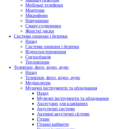
Мобільні телефони
Монітори
Мікрофони
Навушники
Смарт-годинники
Жорсткі диски
Системи охорони і безпеки
Назад
Системи охорони і безпеки
Відеоспостереження
Сигналізація
Тепловізори
Телевізор, фото, відео, аудіо
Назад
Телевізор, фото, відео, аудіо
Медіаплеєри
Музичні інструменти та обладнання
Назад
Музичні інструменти та обладнання
Аксесуари для клавішних
Акустичні системи
Активні акустичні сістеми
Гітари
Гітарні кабінети