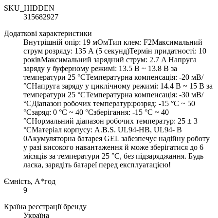
SKU_HIDDEN
315682927
Додаткові характеристики
Внутрішній опір: 19 мОмТип клем: F2Максимальний
струм розряду: 135 А (5 секунд)Термін придатності: 10
роківМаксимальний зарядний струм: 2.7 A Напруга
заряду у буферному режимі: 13.5 В ~ 13.8 В за
температури 25 °CТемпературна компенсація: -20 мВ/
°CНапруга заряду у циклічному режимі: 14.4 В ~ 15 В за
температури 25 °CТемпературна компенсація: -30 мВ/
°CДіапазон робочих температур:розряд: -15 °C ~ 50
°Cзаряд: 0 °C ~ 40 °Cзберігання: -15 °C ~ 40
°CНормальний діапазон робочих температур: 25 ± 3
°CМатеріал корпусу: A.В.S. UL94-HB, UL94- В
0Акумуляторна батарея GEL забезпечує надійну роботу
у разі високого навантаження й може зберігатися до 6
місяців за температури 25 °C, без підзаряджання. Будь
ласка, зарядіть батареї перед експлуатацією!
Ємність, А*год
9
Країна реєстрації бренду
Україна