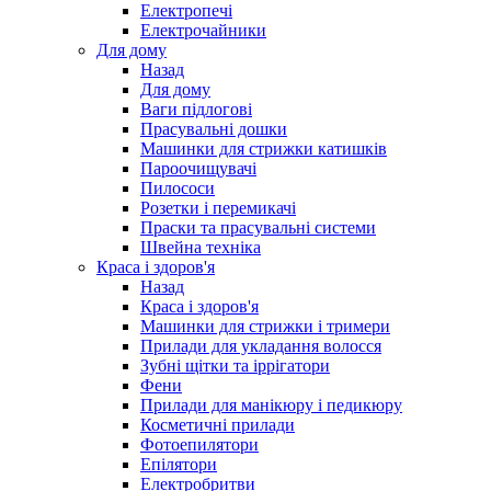
Електропечі
Електрочайники
Для дому
Назад
Для дому
Ваги підлогові
Прасувальні дошки
Машинки для стрижки катишків
Пароочищувачі
Пилососи
Розетки і перемикачі
Праски та прасувальні системи
Швейна техніка
Краса і здоров'я
Назад
Краса і здоров'я
Машинки для стрижки і тримери
Прилади для укладання волосся
Зубні щітки та іррігатори
Фени
Прилади для манікюру і педикюру
Косметичні прилади
Фотоепилятори
Епілятори
Електробритви