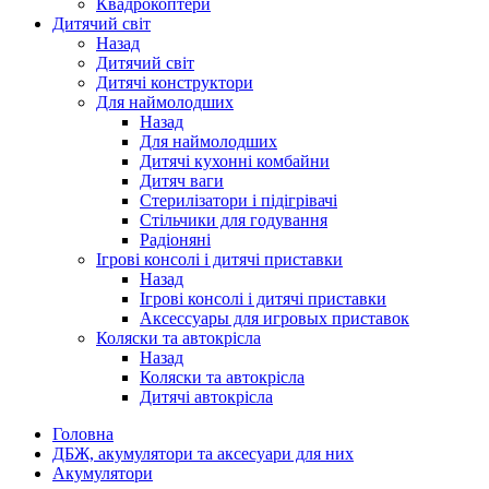
Квадрокоптери
Дитячий світ
Назад
Дитячий світ
Дитячі конструктори
Для наймолодших
Назад
Для наймолодших
Дитячі кухонні комбайни
Дитяч ваги
Стерилізатори і підігрівачі
Стільчики для годування
Радіоняні
Ігрові консолі і дитячі приставки
Назад
Ігрові консолі і дитячі приставки
Аксессуары для игровых приставок
Коляски та автокрісла
Назад
Коляски та автокрісла
Дитячі автокрісла
Головна
ДБЖ, акумулятори та аксесуари для них
Акумулятори