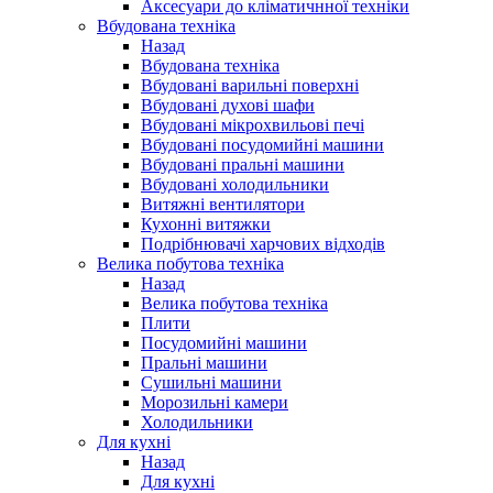
Аксесуари до кліматичнної техніки
Вбудована техніка
Назад
Вбудована техніка
Вбудовані варильні поверхні
Вбудовані духові шафи
Вбудовані мікрохвильові печі
Вбудовані посудомийні машини
Вбудовані пральні машини
Вбудовані холодильники
Витяжні вентилятори
Кухонні витяжки
Подрібнювачі харчових відходів
Велика побутова техніка
Назад
Велика побутова техніка
Плити
Посудомийні машини
Пральні машини
Сушильні машини
Морозильні камери
Холодильники
Для кухні
Назад
Для кухні