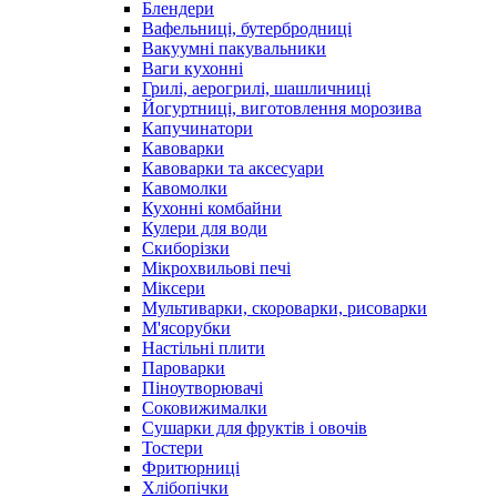
Блендери
Вафельниці, бутербродниці
Вакуумні пакувальники
Ваги кухонні
Грилі, аерогрилі, шашличниці
Йогуртниці, виготовлення морозива
Капучинатори
Кавоварки
Кавоварки та аксесуари
Кавомолки
Кухонні комбайни
Кулери для води
Скиборізки
Мікрохвильові печі
Міксери
Мультиварки, скороварки, рисоварки
М'ясорубки
Настільні плити
Пароварки
Піноутворювачі
Соковижималки
Сушарки для фруктів і овочів
Тостери
Фритюрниці
Хлібопічки