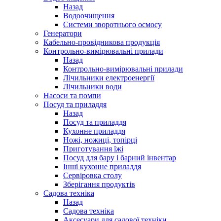
Назад
Водоочищення
Системи зворотнього осмосу
Генератори
Кабельно-провідникова продукція
Контрольно-вимірювальні прилади
Назад
Контрольно-вимірювальні прилади
Лічильники електроенергії
Лічильники води
Насоси та помпи
Посуд та приладдя
Назад
Посуд та приладдя
Кухонне приладдя
Ножі, ножиці, топірці
Приготування їжі
Посуд для бару і барний інвентар
Інші кухонне приладдя
Сервіровка столу
Зберігання продуктів
Садова техніка
Назад
Садова техніка
Аксесуари для садової техніки