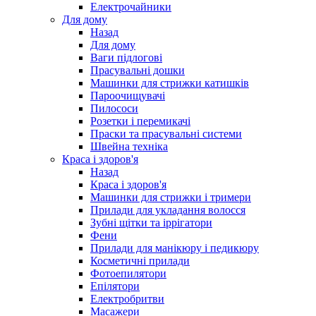
Електрочайники
Для дому
Назад
Для дому
Ваги підлогові
Прасувальні дошки
Машинки для стрижки катишків
Пароочищувачі
Пилососи
Розетки і перемикачі
Праски та прасувальні системи
Швейна техніка
Краса і здоров'я
Назад
Краса і здоров'я
Машинки для стрижки і тримери
Прилади для укладання волосся
Зубні щітки та іррігатори
Фени
Прилади для манікюру і педикюру
Косметичні прилади
Фотоепилятори
Епілятори
Електробритви
Масажери