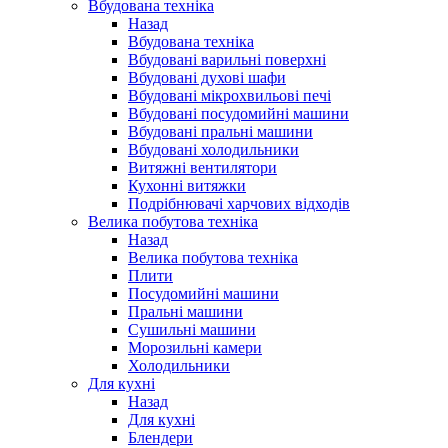
Вбудована техніка
Назад
Вбудована техніка
Вбудовані варильні поверхні
Вбудовані духові шафи
Вбудовані мікрохвильові печі
Вбудовані посудомийні машини
Вбудовані пральні машини
Вбудовані холодильники
Витяжні вентилятори
Кухонні витяжки
Подрібнювачі харчових відходів
Велика побутова техніка
Назад
Велика побутова техніка
Плити
Посудомийні машини
Пральні машини
Сушильні машини
Морозильні камери
Холодильники
Для кухні
Назад
Для кухні
Блендери