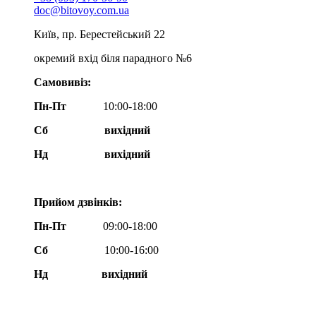
doc@bitovoy.com.ua
Київ, пр. Берестейський 22
окремий вхід біля парадного №6
Самовивіз:
Пн-Пт
10:00-18:00
Сб
вихідний
Нд
вихідний
Прийом дзвінків:
Пн-Пт
09:00-18:00
Сб
10:00-16:00
Нд вихідний