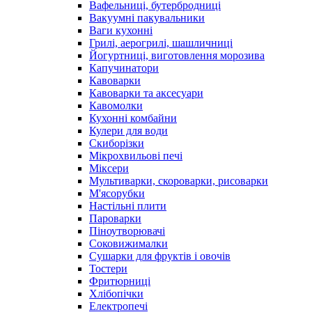
Вафельниці, бутербродниці
Вакуумні пакувальники
Ваги кухонні
Грилі, аерогрилі, шашличниці
Йогуртниці, виготовлення морозива
Капучинатори
Кавоварки
Кавоварки та аксесуари
Кавомолки
Кухонні комбайни
Кулери для води
Скиборізки
Мікрохвильові печі
Міксери
Мультиварки, скороварки, рисоварки
М'ясорубки
Настільні плити
Пароварки
Піноутворювачі
Соковижималки
Сушарки для фруктів і овочів
Тостери
Фритюрниці
Хлібопічки
Електропечі