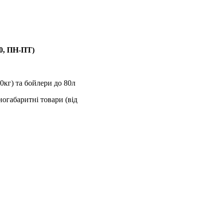
00, ПН-ПТ)
0кг) та бойлери до 80л
ногабаритні товари (від