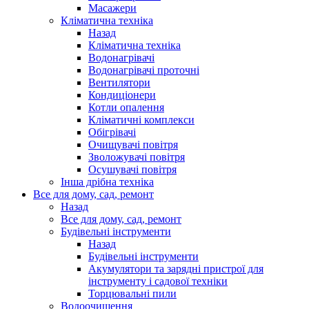
Масажери
Кліматична техніка
Назад
Кліматична техніка
Водонагрівачі
Водонагрівачі проточні
Вентилятори
Кондиціонери
Котли опалення
Кліматичні комплекси
Обігрівачі
Очищувачі повітря
Зволожувачі повітря
Осушувачі повітря
Інша дрібна техніка
Все для дому, сад, ремонт
Назад
Все для дому, сад, ремонт
Будівельні інструменти
Назад
Будівельні інструменти
Акумулятори та зарядні пристрої для
інструменту і садової техніки
Торцювальні пили
Водоочищення