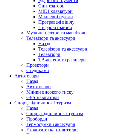
Ударні інструменти
Синтезатори
MIDI-клавіатури
Мікшерні пульти
Програвачі вінілу
Цифрові піаніно
Музичні центри та магнітоли
Телевізори та аксесуари
Назад
Телевізори та аксесуари
Телевізори
ТВ-антени та ресивери
Проектори
Стедиками
Автотовари
Назад
Автотовари
Мийки високого тиску
GPS-навігатори
Спорт, відпочинок і туризм
Назад
Спорт, відпочинок і туризм
Гіроборди
Термосумки і аксесуари
Ехолоти та картплоттери