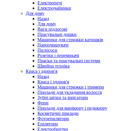
Електропечі
Електрочайники
Для дому
Назад
Для дому
Ваги підлогові
Прасувальні дошки
Машинки для стрижки катишків
Пароочищувачі
Пилососи
Розетки і перемикачі
Праски та прасувальні системи
Швейна техніка
Краса і здоров'я
Назад
Краса і здоров'я
Машинки для стрижки і тримери
Прилади для укладання волосся
Зубні щітки та іррігатори
Фени
Прилади для манікюру і педикюру
Косметичні прилади
Фотоепилятори
Епілятори
Електробритви