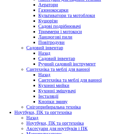
Аератори
Газонокосарки
Культиватори та мотоблоки
Кущорізи
Садові подрібнювачі
Триммери і мотокоси
Ланцюгові пили
Повітродуви
Садовий інвентар
Назад
Садовий інвентар
Ручний садовий інструмент
Сантехніка та меблі для ванної
Назад
Сантехніка та меблі для ванної
Кухонні мийки
Кухонні змішувачі
Інсталяції
Кнопки змиву
Снігоприбиральна техніка
Ноутбуки, ПК та оргтехніка
Назад
Ноутбуки, ПК та оргтехніка
Аксесуари для ноутбуків і ПК
Маршрутизатори