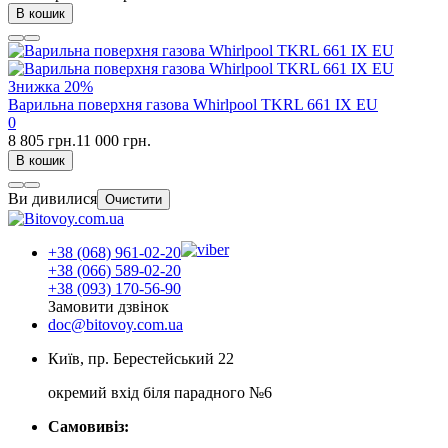
В кошик
Знижка
20%
Варильна поверхня газова Whirlpool TKRL 661 IX EU
0
8 805 грн.
11 000 грн.
В кошик
Ви дивилися
Очистити
+38 (068) 961-02-20
+38 (066) 589-02-20
+38 (093) 170-56-90
Замовити дзвінок
doc@bitovoy.com.ua
Київ, пр. Берестейський 22
окремий вхід біля парадного №6
Самовивіз: