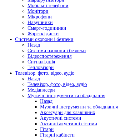
Мобільні телефони
Монітори
Мікрофони
Навушники
Смарт-годинники
Жорсткі диски
Системи охорони і безпеки
Назад
Системи охорони і безпеки
Відеоспостереження
Сигналізація
Тепловізори
Телевізор, фото, відео, аудіо
Назад
Телевізор, фото, відео, аудіо
Медіаплеєри
Музичні інструменти та обладнання
Назад
Музичні інструменти та обладнання
Аксесуари для клавішних
Акустичні системи
Активні акустичні сістеми
Гітари
Гітарні кабінети