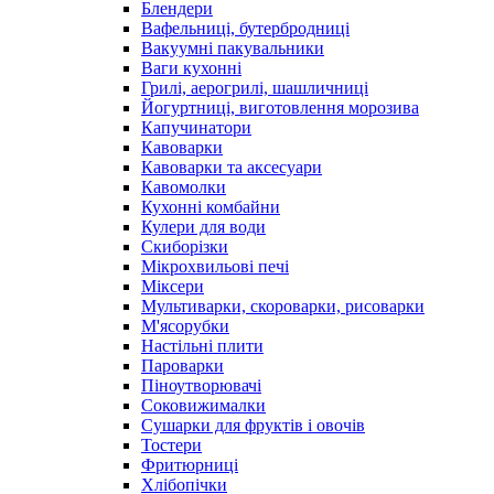
Блендери
Вафельниці, бутербродниці
Вакуумні пакувальники
Ваги кухонні
Грилі, аерогрилі, шашличниці
Йогуртниці, виготовлення морозива
Капучинатори
Кавоварки
Кавоварки та аксесуари
Кавомолки
Кухонні комбайни
Кулери для води
Скиборізки
Мікрохвильові печі
Міксери
Мультиварки, скороварки, рисоварки
М'ясорубки
Настільні плити
Пароварки
Піноутворювачі
Соковижималки
Сушарки для фруктів і овочів
Тостери
Фритюрниці
Хлібопічки