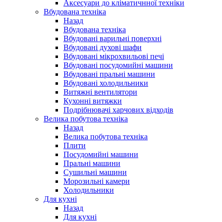
Аксесуари до кліматичнної техніки
Вбудована техніка
Назад
Вбудована техніка
Вбудовані варильні поверхні
Вбудовані духові шафи
Вбудовані мікрохвильові печі
Вбудовані посудомийні машини
Вбудовані пральні машини
Вбудовані холодильники
Витяжні вентилятори
Кухонні витяжки
Подрібнювачі харчових відходів
Велика побутова техніка
Назад
Велика побутова техніка
Плити
Посудомийні машини
Пральні машини
Сушильні машини
Морозильні камери
Холодильники
Для кухні
Назад
Для кухні