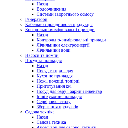
Назад
Водоочищення
Системи зворотнього осмосу
Генератори
Кабельно-провідникова продукція
Контрольно-вимірювальні прилади
Назад
Контрольно-вимірювальні прилади
Лічильники електроенергії
Лічильники води
Насоси та помпи
Посуд та приладдя
Назад
Посуд та приладдя
Кухонне приладдя
Ножі, ножиці, топірці
Приготування їжі
Посуд для бару і барний інвентар
Інші кухонне приладдя
Сервіровка столу
Зберігання продуктів
Садова техніка
Назад
Садова техніка
Аксесуари для садової техніки