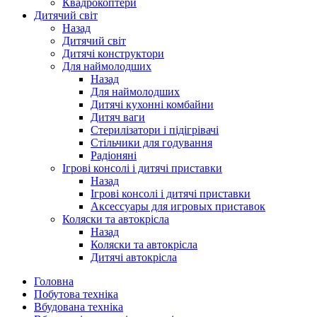
Квадрокоптери
Дитячий світ
Назад
Дитячий світ
Дитячі конструктори
Для наймолодших
Назад
Для наймолодших
Дитячі кухонні комбайни
Дитяч ваги
Стерилізатори і підігрівачі
Стільчики для годування
Радіоняні
Ігрові консолі і дитячі приставки
Назад
Ігрові консолі і дитячі приставки
Аксессуары для игровых приставок
Коляски та автокрісла
Назад
Коляски та автокрісла
Дитячі автокрісла
Головна
Побутова техніка
Вбудована техніка