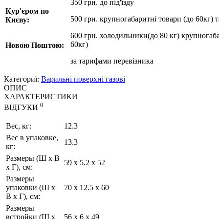
350 грн. до під'їзду
Кур'єром по
500 грн. крупногабаритні товари (до 60кг) 
Києву:
600 грн. холодильники(до 80 кг) крупногаба
60кг)
Новою Поштою:
за
тарифами перевізника
Категориї:
Варильні поверхні газові
ОПИС
ХАРАКТЕРИСТИКИ
0
ВІДГУКИ
Вес, кг:
12.3
Вес в упаковке,
13.3
кг:
Размеры (Ш х В
59 х 5.2 х 52
х Г), см:
Размеры
упаковки (Ш х
70 х 12.5 х 60
В х Г), см:
Размеры
встройки (Ш х
56 х 6 х 49