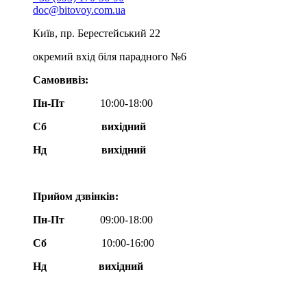
doc@bitovoy.com.ua
Київ, пр. Берестейський 22
окремий вхід біля парадного №6
Самовивіз:
Пн-Пт
10:00-18:00
Сб
вихідний
Нд
вихідний
Прийом дзвінків:
Пн-Пт
09:00-18:00
Сб
10:00-16:00
Нд вихідний