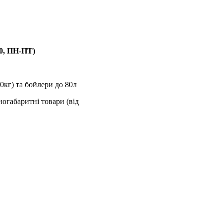
00, ПН-ПТ)
0кг) та бойлери до 80л
ногабаритні товари (від