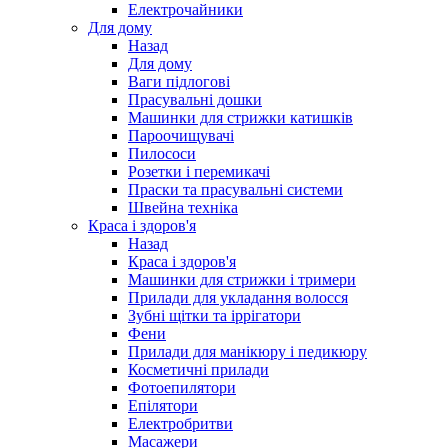
Електрочайники
Для дому
Назад
Для дому
Ваги підлогові
Прасувальні дошки
Машинки для стрижки катишків
Пароочищувачі
Пилососи
Розетки і перемикачі
Праски та прасувальні системи
Швейна техніка
Краса і здоров'я
Назад
Краса і здоров'я
Машинки для стрижки і тримери
Прилади для укладання волосся
Зубні щітки та іррігатори
Фени
Прилади для манікюру і педикюру
Косметичні прилади
Фотоепилятори
Епілятори
Електробритви
Масажери