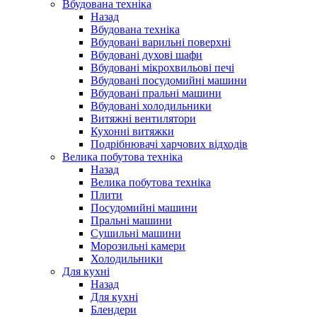
Вбудована техніка
Назад
Вбудована техніка
Вбудовані варильні поверхні
Вбудовані духові шафи
Вбудовані мікрохвильові печі
Вбудовані посудомийні машини
Вбудовані пральні машини
Вбудовані холодильники
Витяжні вентилятори
Кухонні витяжки
Подрібнювачі харчових відходів
Велика побутова техніка
Назад
Велика побутова техніка
Плити
Посудомийні машини
Пральні машини
Сушильні машини
Морозильні камери
Холодильники
Для кухні
Назад
Для кухні
Блендери