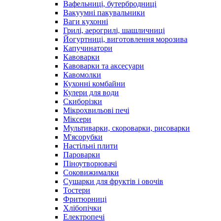
Вафельниці, бутербродниці
Вакуумні пакувальники
Ваги кухонні
Грилі, аерогрилі, шашличниці
Йогуртниці, виготовлення морозива
Капучинатори
Кавоварки
Кавоварки та аксесуари
Кавомолки
Кухонні комбайни
Кулери для води
Скиборізки
Мікрохвильові печі
Міксери
Мультиварки, скороварки, рисоварки
М'ясорубки
Настільні плити
Пароварки
Піноутворювачі
Соковижималки
Сушарки для фруктів і овочів
Тостери
Фритюрниці
Хлібопічки
Електропечі