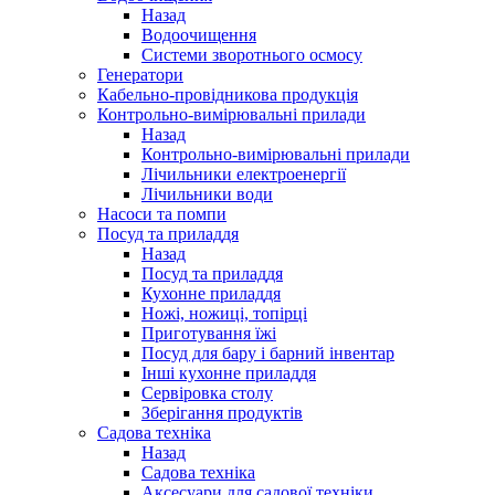
Назад
Водоочищення
Системи зворотнього осмосу
Генератори
Кабельно-провідникова продукція
Контрольно-вимірювальні прилади
Назад
Контрольно-вимірювальні прилади
Лічильники електроенергії
Лічильники води
Насоси та помпи
Посуд та приладдя
Назад
Посуд та приладдя
Кухонне приладдя
Ножі, ножиці, топірці
Приготування їжі
Посуд для бару і барний інвентар
Інші кухонне приладдя
Сервіровка столу
Зберігання продуктів
Садова техніка
Назад
Садова техніка
Аксесуари для садової техніки