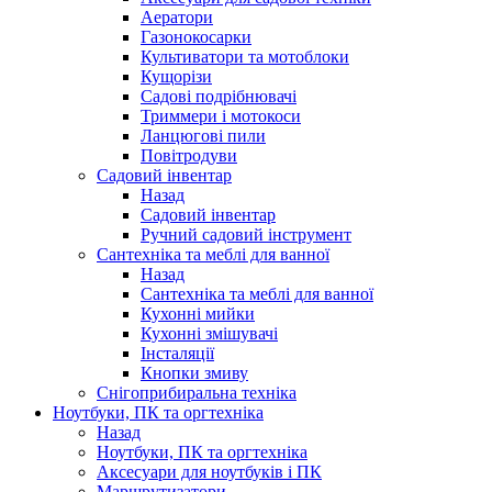
Аератори
Газонокосарки
Культиватори та мотоблоки
Кущорізи
Садові подрібнювачі
Триммери і мотокоси
Ланцюгові пили
Повітродуви
Садовий інвентар
Назад
Садовий інвентар
Ручний садовий інструмент
Сантехніка та меблі для ванної
Назад
Сантехніка та меблі для ванної
Кухонні мийки
Кухонні змішувачі
Інсталяції
Кнопки змиву
Снігоприбиральна техніка
Ноутбуки, ПК та оргтехніка
Назад
Ноутбуки, ПК та оргтехніка
Аксесуари для ноутбуків і ПК
Маршрутизатори