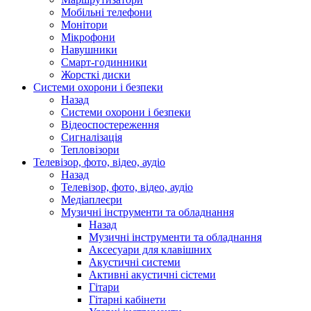
Мобільні телефони
Монітори
Мікрофони
Навушники
Смарт-годинники
Жорсткі диски
Системи охорони і безпеки
Назад
Системи охорони і безпеки
Відеоспостереження
Сигналізація
Тепловізори
Телевізор, фото, відео, аудіо
Назад
Телевізор, фото, відео, аудіо
Медіаплеєри
Музичні інструменти та обладнання
Назад
Музичні інструменти та обладнання
Аксесуари для клавішних
Акустичні системи
Активні акустичні сістеми
Гітари
Гітарні кабінети