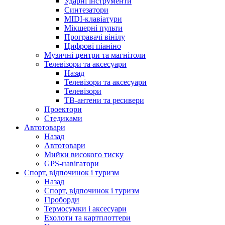
Ударні інструменти
Синтезатори
MIDI-клавіатури
Мікшерні пульти
Програвачі вінілу
Цифрові піаніно
Музичні центри та магнітоли
Телевізори та аксесуари
Назад
Телевізори та аксесуари
Телевізори
ТВ-антени та ресивери
Проектори
Стедиками
Автотовари
Назад
Автотовари
Мийки високого тиску
GPS-навігатори
Спорт, відпочинок і туризм
Назад
Спорт, відпочинок і туризм
Гіроборди
Термосумки і аксесуари
Ехолоти та картплоттери