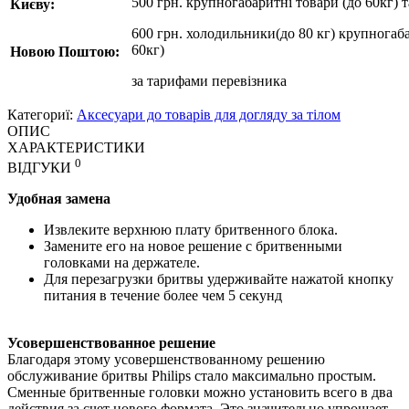
500 грн. крупногабаритні товари (до 60кг) 
Києву:
600 грн. холодильники(до 80 кг) крупногаба
60кг)
Новою Поштою:
за
тарифами перевізника
Категориї:
Аксесуари до товарів для догляду за тілом
ОПИС
ХАРАКТЕРИСТИКИ
0
ВІДГУКИ
Удобная замена
Извлеките верхнюю плату бритвенного блока.
Замените его на новое решение с бритвенными
головками на держателе.
Для перезагрузки бритвы удерживайте нажатой кнопку
питания в течение более чем 5 секунд
Усовершенствованное решение
Благодаря этому усовершенствованному решению
обслуживание бритвы Philips стало максимально простым.
Сменные бритвенные головки можно установить всего в два
действия за счет нового формата. Это значительно упрощает