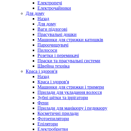
Електропечі
Електрочайники
Для дому
Назад
Для дому
Ваги підлогові
Прасувальні дошки
Машинки для стрижки катишків
Пароочищувачі
Пилососи
Розетки і перемикачі
Праски та прасувальні системи
Швейна техніка
Краса і здоров'я
Назад
Краса і здоров'я
Машинки для стрижки і тримери
Прилади для укладання волосся
Зубні щітки та іррігатори
Фени
Прилади для манікюру і педикюру
Косметичні прилади
Фотоепилятори
Епілятори
Електробритви