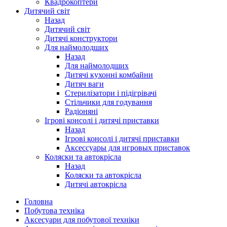
Квадрокоптери
Дитячий світ
Назад
Дитячий світ
Дитячі конструктори
Для наймолодших
Назад
Для наймолодших
Дитячі кухонні комбайни
Дитяч ваги
Стерилізатори і підігрівачі
Стільчики для годування
Радіоняні
Ігрові консолі і дитячі приставки
Назад
Ігрові консолі і дитячі приставки
Аксессуары для игровых приставок
Коляски та автокрісла
Назад
Коляски та автокрісла
Дитячі автокрісла
Головна
Побутова техніка
Аксесуари для побутової техніки