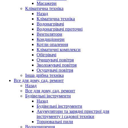
Масажери
Кліматична техніка
Назад
Кліматична техніка
Водонагрівачі
Водонагрівачі проточні
Вентилятори
Кондиціонери
Котли опалення
Кліматичні комплекси
Обігрівачі
Очищувачі повітря
Зволожувачі повітря
Осушувачі повітря
Інша дрібна техніка
Все для дому, сад, ремонт
Назад
Все для дому, сад, ремонт
Будівельні інструменти
Назад
Будівельні інструменти
Акумулятори та зарядні пристрої для
інструменту і садової техніки
Торцювальні пили
Водоочищення