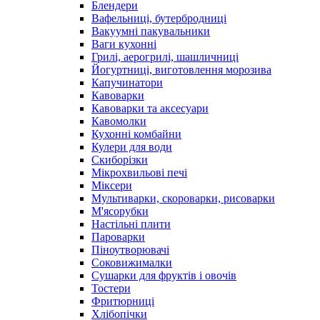
Блендери
Вафельниці, бутербродниці
Вакуумні пакувальники
Ваги кухонні
Грилі, аерогрилі, шашличниці
Йогуртниці, виготовлення морозива
Капучинатори
Кавоварки
Кавоварки та аксесуари
Кавомолки
Кухонні комбайни
Кулери для води
Скиборізки
Мікрохвильові печі
Міксери
Мультиварки, скороварки, рисоварки
М'ясорубки
Настільні плити
Пароварки
Піноутворювачі
Соковижималки
Сушарки для фруктів і овочів
Тостери
Фритюрниці
Хлібопічки