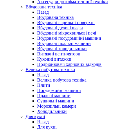
Аксесуари до кліматичнної техніки
Вбудована техніка
Назад
Вбудована техніка
Вбудовані варильні поверхні
Вбудовані духові шафи
Вбудовані мікрохвильові печі
Вбудовані посудомийні машини
Вбудовані пральні машини
Вбудовані холодильники
Витяжні вентилятори
Кухонні витяжки
Подрібнювачі харчових відходів
Велика побутова техніка
Назад
Велика побутова техніка
Плити
Посудомийні машини
Пральні машини
Сушильні машини
Морозильні камери
Холодильники
Для кухні
Назад
Для кухні