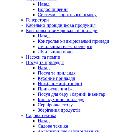
Назад
Водоочищення
Системи зворотнього осмосу
Генератори
Кабельно-провідникова продукція
Контрольно-вимірювальні прилади
Назад
Контрольно-вимірювальні прилади
Лічильники електроенергії
Лічильники води
Насоси та помпи
Посуд та приладдя
Назад
Посуд та приладдя
Кухонне приладдя
Ножі, ножиці, топірці
Приготування їжі
Посуд для бару і барний інвентар
Інші кухонне приладдя
Сервіровка столу
Зберігання продуктів
Садова техніка
Назад
Садова техніка
Аксесуари для садової техніки