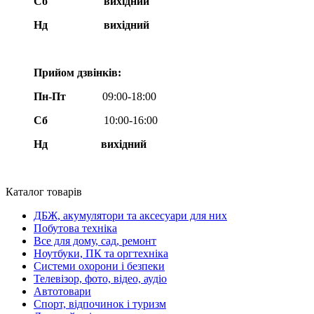
Сб
вихідний
Нд
вихідний
Прийом дзвінків:
Пн-Пт
09:00-18:00
Сб
10:00-16:00
Нд вихідний
Каталог товарів
ДБЖ, акумулятори та аксесуари для них
Побутова техніка
Все для дому, сад, ремонт
Ноутбуки, ПК та оргтехніка
Системи охорони і безпеки
Телевізор, фото, відео, аудіо
Автотовари
Спорт, відпочинок і туризм