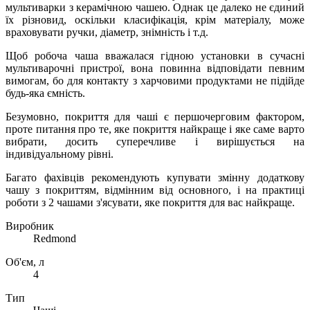
мультиварки з керамічною чашею. Однак це далеко не єдиний
їх різновид, оскільки класифікація, крім матеріалу, може
враховувати ручки, діаметр, знімність і т.д.
Щоб робоча чаша вважалася гідною установки в сучасні
мультиварочні пристрої, вона повинна відповідати певним
вимогам, бо для контакту з харчовими продуктами не підійде
будь-яка ємність.
Безумовно, покриття для чаші є першочерговим фактором,
проте питання про те, яке покриття найкраще і яке саме варто
вибрати, досить суперечливе і вирішується на
індивідуальному рівні.
Багато фахівців рекомендують купувати змінну додаткову
чашу з покриттям, відмінним від основного, і на практиці
роботи з 2 чашами з'ясувати, яке покриття для вас найкраще.
Виробник
Redmond
Об'єм, л
4
Тип