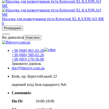
Насадка для розкочування тіста Kenwood XL KAX99.AO ME
0
Розпродано
Ви дивилися
Очистити
+38 (068) 961-02-20
+38 (066) 589-02-20
+38 (093) 170-56-90
Замовити дзвінок
doc@bitovoy.com.ua
Київ, пр. Берестейський 22
окремий вхід біля парадного №6
Самовивіз:
Пн-Пт
10:00-18:00