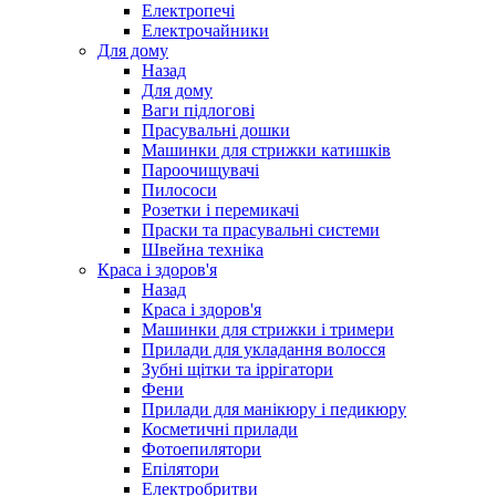
Електропечі
Електрочайники
Для дому
Назад
Для дому
Ваги підлогові
Прасувальні дошки
Машинки для стрижки катишків
Пароочищувачі
Пилососи
Розетки і перемикачі
Праски та прасувальні системи
Швейна техніка
Краса і здоров'я
Назад
Краса і здоров'я
Машинки для стрижки і тримери
Прилади для укладання волосся
Зубні щітки та іррігатори
Фени
Прилади для манікюру і педикюру
Косметичні прилади
Фотоепилятори
Епілятори
Електробритви