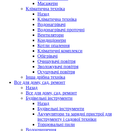
Масажери
Кліматична техніка
Назад
Кліматична техніка
Водонагрівачі
Водонагрівачі проточні
Вентилятори
Кондиціонери
Котли опалення
Кліматичні комплекси
Обігрівачі
Очищувачі повітря
Зволожувачі повітря
Осушувачі повітря
Інша дрібна техніка
Все для дому, сад, ремонт
Назад
Все для дому, сад, ремонт
Будівельні інструменти
Назад
Будівельні інструменти
Акумулятори та зарядні пристрої для
інструменту і садової техніки
Торцювальні пили
Водоочищення