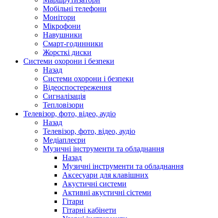
Мобільні телефони
Монітори
Мікрофони
Навушники
Смарт-годинники
Жорсткі диски
Системи охорони і безпеки
Назад
Системи охорони і безпеки
Відеоспостереження
Сигналізація
Тепловізори
Телевізор, фото, відео, аудіо
Назад
Телевізор, фото, відео, аудіо
Медіаплеєри
Музичні інструменти та обладнання
Назад
Музичні інструменти та обладнання
Аксесуари для клавішних
Акустичні системи
Активні акустичні сістеми
Гітари
Гітарні кабінети