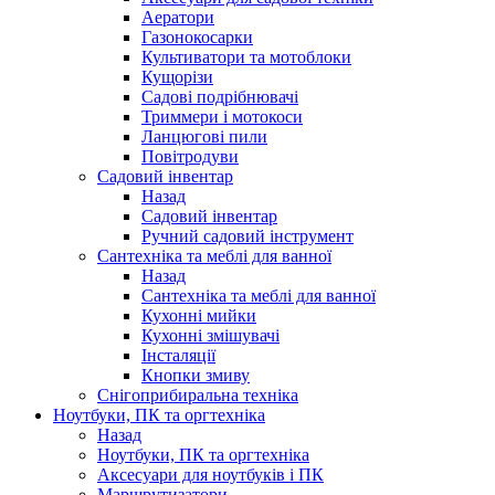
Аератори
Газонокосарки
Культиватори та мотоблоки
Кущорізи
Садові подрібнювачі
Триммери і мотокоси
Ланцюгові пили
Повітродуви
Садовий інвентар
Назад
Садовий інвентар
Ручний садовий інструмент
Сантехніка та меблі для ванної
Назад
Сантехніка та меблі для ванної
Кухонні мийки
Кухонні змішувачі
Інсталяції
Кнопки змиву
Снігоприбиральна техніка
Ноутбуки, ПК та оргтехніка
Назад
Ноутбуки, ПК та оргтехніка
Аксесуари для ноутбуків і ПК
Маршрутизатори