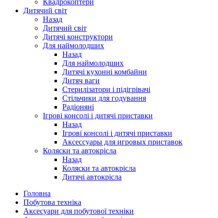
Квадрокоптери
Дитячий світ
Назад
Дитячий світ
Дитячі конструктори
Для наймолодших
Назад
Для наймолодших
Дитячі кухонні комбайни
Дитяч ваги
Стерилізатори і підігрівачі
Стільчики для годування
Радіоняні
Ігрові консолі і дитячі приставки
Назад
Ігрові консолі і дитячі приставки
Аксессуары для игровых приставок
Коляски та автокрісла
Назад
Коляски та автокрісла
Дитячі автокрісла
Головна
Побутова техніка
Аксесуари для побутової техніки