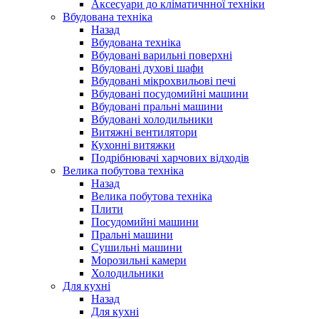
Аксесуари до кліматичнної техніки
Вбудована техніка
Назад
Вбудована техніка
Вбудовані варильні поверхні
Вбудовані духові шафи
Вбудовані мікрохвильові печі
Вбудовані посудомийні машини
Вбудовані пральні машини
Вбудовані холодильники
Витяжні вентилятори
Кухонні витяжки
Подрібнювачі харчових відходів
Велика побутова техніка
Назад
Велика побутова техніка
Плити
Посудомийні машини
Пральні машини
Сушильні машини
Морозильні камери
Холодильники
Для кухні
Назад
Для кухні