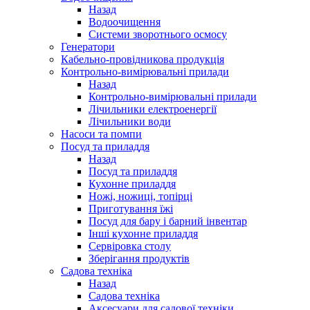
Назад
Водоочищення
Системи зворотнього осмосу
Генератори
Кабельно-провідникова продукція
Контрольно-вимірювальні прилади
Назад
Контрольно-вимірювальні прилади
Лічильники електроенергії
Лічильники води
Насоси та помпи
Посуд та приладдя
Назад
Посуд та приладдя
Кухонне приладдя
Ножі, ножиці, топірці
Приготування їжі
Посуд для бару і барний інвентар
Інші кухонне приладдя
Сервіровка столу
Зберігання продуктів
Садова техніка
Назад
Садова техніка
Аксесуари для садової техніки