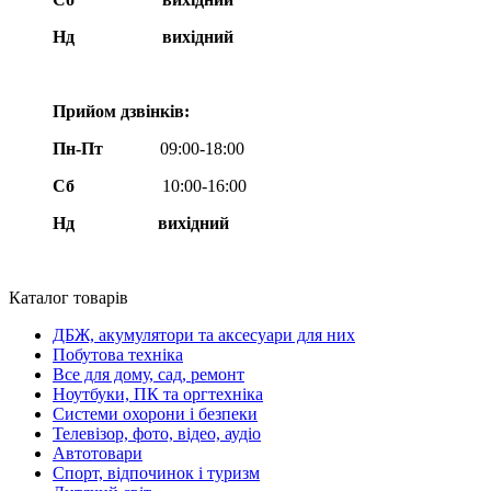
Нд
вихідний
Прийом дзвінків:
Пн-Пт
09:00-18:00
Сб
10:00-16:00
Нд вихідний
Каталог товарів
ДБЖ, акумулятори та аксесуари для них
Побутова техніка
Все для дому, сад, ремонт
Ноутбуки, ПК та оргтехніка
Системи охорони і безпеки
Телевізор, фото, відео, аудіо
Автотовари
Спорт, відпочинок і туризм