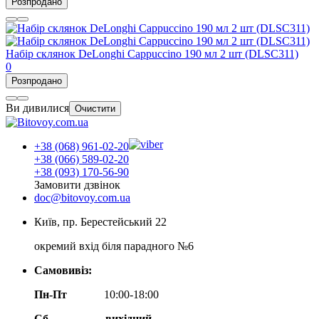
Розпродано
Набір склянок DeLonghi Cappuccino 190 мл 2 шт (DLSC311)
0
Розпродано
Ви дивилися
Очистити
+38 (068) 961-02-20
+38 (066) 589-02-20
+38 (093) 170-56-90
Замовити дзвінок
doc@bitovoy.com.ua
Київ, пр. Берестейський 22
окремий вхід біля парадного №6
Самовивіз:
Пн-Пт
10:00-18:00
Сб
вихідний