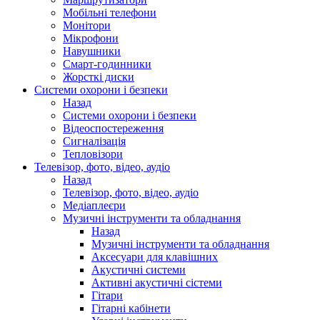
Мобільні телефони
Монітори
Мікрофони
Навушники
Смарт-годинники
Жорсткі диски
Системи охорони і безпеки
Назад
Системи охорони і безпеки
Відеоспостереження
Сигналізація
Тепловізори
Телевізор, фото, відео, аудіо
Назад
Телевізор, фото, відео, аудіо
Медіаплеєри
Музичні інструменти та обладнання
Назад
Музичні інструменти та обладнання
Аксесуари для клавішних
Акустичні системи
Активні акустичні сістеми
Гітари
Гітарні кабінети