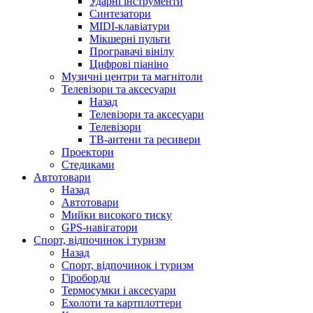
Ударні інструменти
Синтезатори
MIDI-клавіатури
Мікшерні пульти
Програвачі вінілу
Цифрові піаніно
Музичні центри та магнітоли
Телевізори та аксесуари
Назад
Телевізори та аксесуари
Телевізори
ТВ-антени та ресивери
Проектори
Стедиками
Автотовари
Назад
Автотовари
Мийки високого тиску
GPS-навігатори
Спорт, відпочинок і туризм
Назад
Спорт, відпочинок і туризм
Гіроборди
Термосумки і аксесуари
Ехолоти та картплоттери