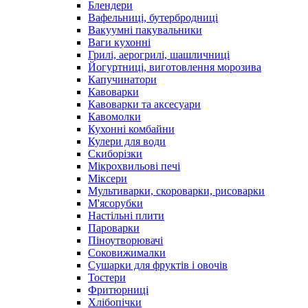
Блендери
Вафельниці, бутербродниці
Вакуумні пакувальники
Ваги кухонні
Грилі, аерогрилі, шашличниці
Йогуртниці, виготовлення морозива
Капучинатори
Кавоварки
Кавоварки та аксесуари
Кавомолки
Кухонні комбайни
Кулери для води
Скиборізки
Мікрохвильові печі
Міксери
Мультиварки, скороварки, рисоварки
М'ясорубки
Настільні плити
Пароварки
Піноутворювачі
Соковижималки
Сушарки для фруктів і овочів
Тостери
Фритюрниці
Хлібопічки