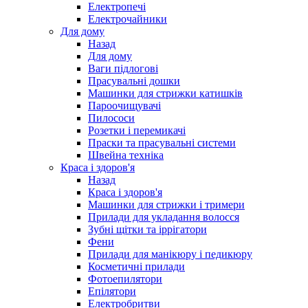
Електропечі
Електрочайники
Для дому
Назад
Для дому
Ваги підлогові
Прасувальні дошки
Машинки для стрижки катишків
Пароочищувачі
Пилососи
Розетки і перемикачі
Праски та прасувальні системи
Швейна техніка
Краса і здоров'я
Назад
Краса і здоров'я
Машинки для стрижки і тримери
Прилади для укладання волосся
Зубні щітки та іррігатори
Фени
Прилади для манікюру і педикюру
Косметичні прилади
Фотоепилятори
Епілятори
Електробритви