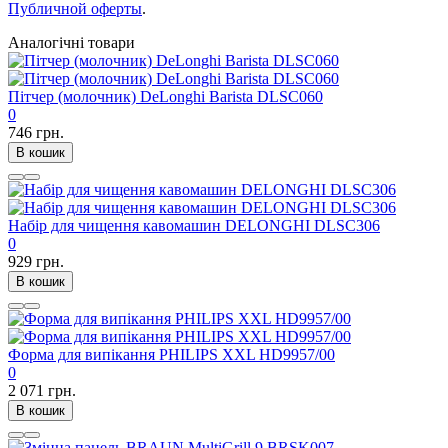
Публичной оферты
.
Аналогічні товари
Пітчер (молочник) DeLonghi Barista DLSC060
0
746 грн.
В кошик
Набір для чищення кавомашин DELONGHI DLSC306
0
929 грн.
В кошик
Форма для випікання PHILIPS XXL HD9957/00
0
2 071 грн.
В кошик