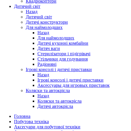
Квадрокоптери
Дитячий світ
Назад
Дитячий світ
Дитячі конструктори
Для наймолодших
Назад
Для наймолодших
Дитячі кухонні комбайни
Дитяч ваги
Стерилізатори і підігрівачі
Стільчики для годування
Радіоняні
Ігрові консолі і дитячі приставки
Назад
Ігрові консолі і дитячі приставки
Аксессуары для игровых приставок
Коляски та автокрісла
Назад
Коляски та автокрісла
Дитячі автокрісла
Головна
Побутова техніка
Аксесуари для побутової техніки