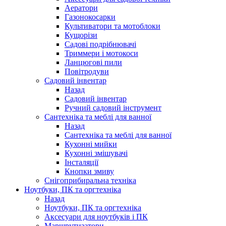
Аератори
Газонокосарки
Культиватори та мотоблоки
Кущорізи
Садові подрібнювачі
Триммери і мотокоси
Ланцюгові пили
Повітродуви
Садовий інвентар
Назад
Садовий інвентар
Ручний садовий інструмент
Сантехніка та меблі для ванної
Назад
Сантехніка та меблі для ванної
Кухонні мийки
Кухонні змішувачі
Інсталяції
Кнопки змиву
Снігоприбиральна техніка
Ноутбуки, ПК та оргтехніка
Назад
Ноутбуки, ПК та оргтехніка
Аксесуари для ноутбуків і ПК
Маршрутизатори