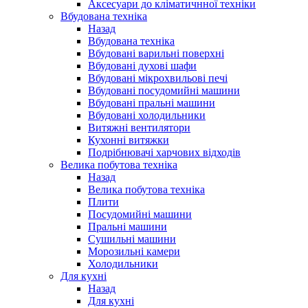
Аксесуари до кліматичнної техніки
Вбудована техніка
Назад
Вбудована техніка
Вбудовані варильні поверхні
Вбудовані духові шафи
Вбудовані мікрохвильові печі
Вбудовані посудомийні машини
Вбудовані пральні машини
Вбудовані холодильники
Витяжні вентилятори
Кухонні витяжки
Подрібнювачі харчових відходів
Велика побутова техніка
Назад
Велика побутова техніка
Плити
Посудомийні машини
Пральні машини
Сушильні машини
Морозильні камери
Холодильники
Для кухні
Назад
Для кухні