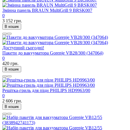
Змінна панель BRAUN MultiGrill 9 BRSK007
0
3 152 грн.
В кошик
Доступний сьогодні!
Пакети до вакууматора Gorenje VB28/300 (347064)
0
420 грн.
В кошик
Решітка-гриль для піци PHILIPS HD9963/00
0
2 606 грн.
В кошик