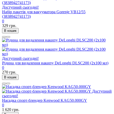
Доступний сьогодні!
Набір пакетів для вакууматора Gorenje VB12/55
(3838942741173)
0
329 грн.
В кошик
Доступний сьогодні!
Рідина для видалення накипу DeLonghi DLSC200 (2х100 мл)
0
270 грн.
В кошик
Доступний
сьогодні!
Насадка спорт-блендер Kenwood KAG50.000GY
0
1 620 грн.