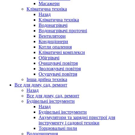
Масажери
Кліматична техніка
Назад
Кліматична техніка
Водонагрівачі
Водонагрівачі проточні
Вентилятори
Кондиціонери
Котли опалення
Кліматичні комплекси
Обігрівачі
Очищувачі повітря
Зволожувачі повітря
Осушувачі повітря
Інша дрібна техніка
Все для дому, сад, ремонт
Назад
Все для дому, сад, ремонт
Будівельні інструменти
Назад
Будівельні інструменти
Акумулятори та зарядні пристрої для
інструменту і садової техніки
Торцювальні пили
Водоочищення