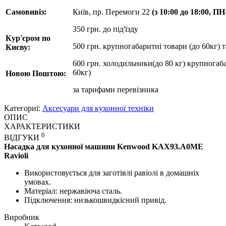
Самовивіз:
Київ, пр. Перемоги 22
(з 10:00 до 18:00, П
350 грн. до під'їзду
Кур'єром по
500 грн. крупногабаритні товари (до 60кг) 
Києву:
600 грн. холодильники(до 80 кг) крупногаба
60кг)
Новою Поштою:
за
тарифами перевізника
Категориї:
Аксесуари для кухонної техніки
ОПИС
ХАРАКТЕРИСТИКИ
0
ВІДГУКИ
Насадка для кухонної машини Kenwood KAX93.A0ME
Ravioli
Використовується для заготівлі равіолі в домашніх
умовах.
Матеріал: нержавіюча сталь.
Підключення: низькошвидкісний привід.
Виробник