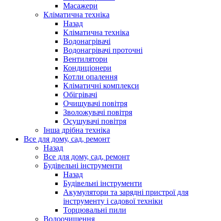
Масажери
Кліматична техніка
Назад
Кліматична техніка
Водонагрівачі
Водонагрівачі проточні
Вентилятори
Кондиціонери
Котли опалення
Кліматичні комплекси
Обігрівачі
Очищувачі повітря
Зволожувачі повітря
Осушувачі повітря
Інша дрібна техніка
Все для дому, сад, ремонт
Назад
Все для дому, сад, ремонт
Будівельні інструменти
Назад
Будівельні інструменти
Акумулятори та зарядні пристрої для
інструменту і садової техніки
Торцювальні пили
Водоочищення