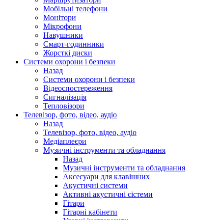
Мобільні телефони
Монітори
Мікрофони
Навушники
Смарт-годинники
Жорсткі диски
Системи охорони і безпеки
Назад
Системи охорони і безпеки
Відеоспостереження
Сигналізація
Тепловізори
Телевізор, фото, відео, аудіо
Назад
Телевізор, фото, відео, аудіо
Медіаплеєри
Музичні інструменти та обладнання
Назад
Музичні інструменти та обладнання
Аксесуари для клавішних
Акустичні системи
Активні акустичні сістеми
Гітари
Гітарні кабінети