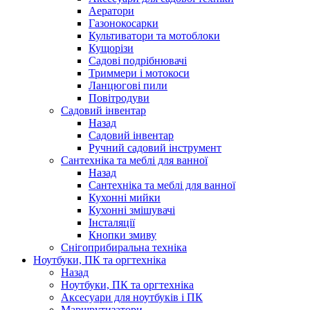
Аератори
Газонокосарки
Культиватори та мотоблоки
Кущорізи
Садові подрібнювачі
Триммери і мотокоси
Ланцюгові пили
Повітродуви
Садовий інвентар
Назад
Садовий інвентар
Ручний садовий інструмент
Сантехніка та меблі для ванної
Назад
Сантехніка та меблі для ванної
Кухонні мийки
Кухонні змішувачі
Інсталяції
Кнопки змиву
Снігоприбиральна техніка
Ноутбуки, ПК та оргтехніка
Назад
Ноутбуки, ПК та оргтехніка
Аксесуари для ноутбуків і ПК
Маршрутизатори