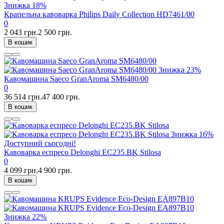
Знижка
18%
Крапельна кавоварка Philips Daily Collection HD7461/00
0
2 043 грн.
2 500 грн.
В кошик
Знижка
23%
Кавомашина Saeco GranAroma SM6480/00
0
36 514 грн.
47 400 грн.
В кошик
Знижка
16%
Доступний сьогодні!
Кавоварка еспресо Delonghi EC235.BK Stilosa
0
4 099 грн.
4 900 грн.
В кошик
Знижка
22%