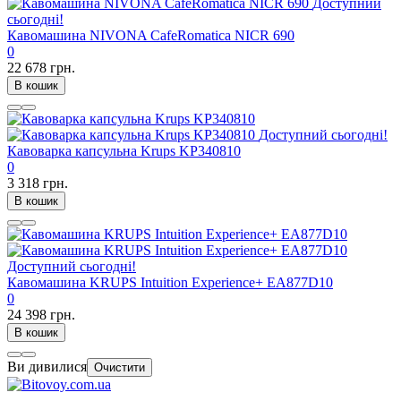
Доступний
сьогодні!
Кавомашина NIVONA CafeRomatica NICR 690
0
22 678 грн.
В кошик
Доступний сьогодні!
Кавоварка капсульна Krups KP340810
0
3 318 грн.
В кошик
Доступний сьогодні!
Кавомашина KRUPS Intuition Experience+ EA877D10
0
24 398 грн.
В кошик
Ви дивилися
Очистити