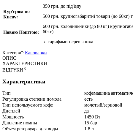
350 грн. до під'їзду
Кур'єром по
500 грн. крупногабаритні товари (до 60кг) 
Києву:
600 грн. холодильники(до 80 кг) крупногаба
60кг)
Новою Поштою:
за
тарифами перевізника
Категориї:
Кавоварки
ОПИС
ХАРАКТЕРИСТИКИ
0
ВІДГУКИ
Характеристики
Тип
кофемашина автоматич
Регулировка степени помола
есть
Тип используемого кофе
молотый/зерновой
Дисплей
да
Мощность
1450 Вт
Давление помпы
15 бар
Объем резервуара для воды
1.8 л