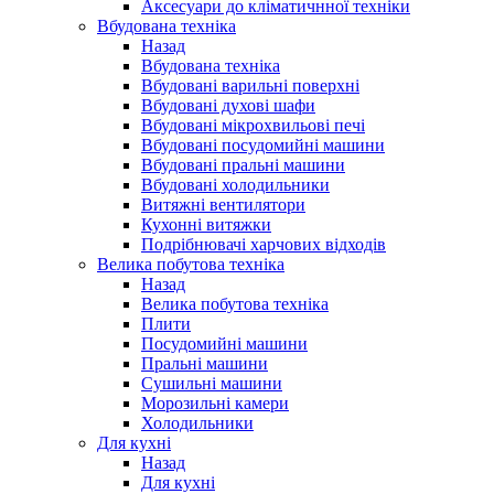
Аксесуари до кліматичнної техніки
Вбудована техніка
Назад
Вбудована техніка
Вбудовані варильні поверхні
Вбудовані духові шафи
Вбудовані мікрохвильові печі
Вбудовані посудомийні машини
Вбудовані пральні машини
Вбудовані холодильники
Витяжні вентилятори
Кухонні витяжки
Подрібнювачі харчових відходів
Велика побутова техніка
Назад
Велика побутова техніка
Плити
Посудомийні машини
Пральні машини
Сушильні машини
Морозильні камери
Холодильники
Для кухні
Назад
Для кухні