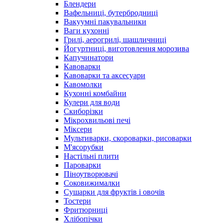
Блендери
Вафельниці, бутербродниці
Вакуумні пакувальники
Ваги кухонні
Грилі, аерогрилі, шашличниці
Йогуртниці, виготовлення морозива
Капучинатори
Кавоварки
Кавоварки та аксесуари
Кавомолки
Кухонні комбайни
Кулери для води
Скиборізки
Мікрохвильові печі
Міксери
Мультиварки, скороварки, рисоварки
М'ясорубки
Настільні плити
Пароварки
Піноутворювачі
Соковижималки
Сушарки для фруктів і овочів
Тостери
Фритюрниці
Хлібопічки