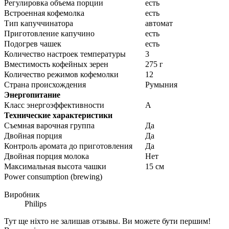
Регулировка объема порции
есть
Встроенная кофемолка
есть
Тип капуччинатора
автомат
Приготовление капучино
есть
Подогрев чашек
есть
Количество настроек температуры
3
Вместимость кофейных зерен
275 г
Количество режимов кофемолки
12
Страна происхождения
Румыния
Энергопитание
Класс энергоэффективности
A
Технические характеристики
Съемная варочная группа
Да
Двойная порция
Да
Контроль аромата до приготовления
Да
Двойная порция молока
Нет
Максимальная высота чашки
15 см
Power consumption (brewing)
Виробник
Philips
Тут ще ніхто не залишав отзывы. Ви можете бути першим!