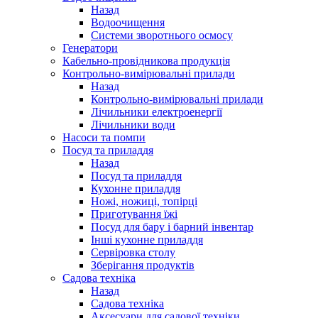
Назад
Водоочищення
Системи зворотнього осмосу
Генератори
Кабельно-провідникова продукція
Контрольно-вимірювальні прилади
Назад
Контрольно-вимірювальні прилади
Лічильники електроенергії
Лічильники води
Насоси та помпи
Посуд та приладдя
Назад
Посуд та приладдя
Кухонне приладдя
Ножі, ножиці, топірці
Приготування їжі
Посуд для бару і барний інвентар
Інші кухонне приладдя
Сервіровка столу
Зберігання продуктів
Садова техніка
Назад
Садова техніка
Аксесуари для садової техніки