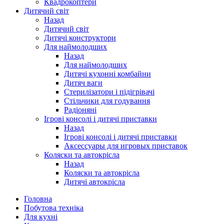
Квадрокоптери
Дитячий світ
Назад
Дитячий світ
Дитячі конструктори
Для наймолодших
Назад
Для наймолодших
Дитячі кухонні комбайни
Дитяч ваги
Стерилізатори і підігрівачі
Стільчики для годування
Радіоняні
Ігрові консолі і дитячі приставки
Назад
Ігрові консолі і дитячі приставки
Аксессуары для игровых приставок
Коляски та автокрісла
Назад
Коляски та автокрісла
Дитячі автокрісла
Головна
Побутова техніка
Для кухні