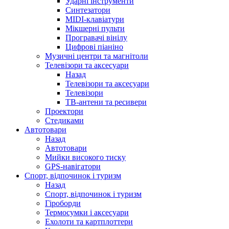
Ударні інструменти
Синтезатори
MIDI-клавіатури
Мікшерні пульти
Програвачі вінілу
Цифрові піаніно
Музичні центри та магнітоли
Телевізори та аксесуари
Назад
Телевізори та аксесуари
Телевізори
ТВ-антени та ресивери
Проектори
Стедиками
Автотовари
Назад
Автотовари
Мийки високого тиску
GPS-навігатори
Спорт, відпочинок і туризм
Назад
Спорт, відпочинок і туризм
Гіроборди
Термосумки і аксесуари
Ехолоти та картплоттери