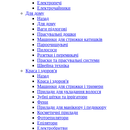
Електропечі
Електрочайники
Для дому
Назад
Для дому
Ваги підлогові
Прасувальні дошки
Машинки для стрижки катишків
Пароочищувачі
Пилососи
Розетки і перемикачі
Праски та прасувальні системи
Швейна техніка
Краса і здоров'я
Назад
Краса і здоров'я
Машинки для стрижки і тримери
Прилади для укладання волосся
Зубні щітки та іррігатори
Фени
Прилади для манікюру і педикюру
Косметичні прилади
Фотоепилятори
Епілятори
Електробритви