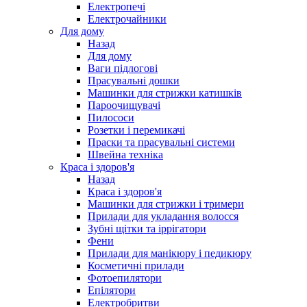
Електропечі
Електрочайники
Для дому
Назад
Для дому
Ваги підлогові
Прасувальні дошки
Машинки для стрижки катишків
Пароочищувачі
Пилососи
Розетки і перемикачі
Праски та прасувальні системи
Швейна техніка
Краса і здоров'я
Назад
Краса і здоров'я
Машинки для стрижки і тримери
Прилади для укладання волосся
Зубні щітки та іррігатори
Фени
Прилади для манікюру і педикюру
Косметичні прилади
Фотоепилятори
Епілятори
Електробритви