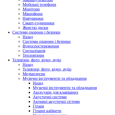
Мобільні телефони
Монітори
Мікрофони
Навушники
Смарт-годинники
Жорсткі диски
Системи охорони і безпеки
Назад
Системи охорони і безпеки
Відеоспостереження
Сигналізація
Тепловізори
Телевізор, фото, відео, аудіо
Назад
Телевізор, фото, відео, аудіо
Медіаплеєри
Музичні інструменти та обладнання
Назад
Музичні інструменти та обладнання
Аксесуари для клавішних
Акустичні системи
Активні акустичні сістеми
Гітари
Гітарні кабінети