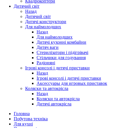
Квадрокоптери
Дитячий світ
Назад
Дитячий світ
Дитячі конструктори
Для наймолодших
Назад
Для наймолодших
Дитячі кухонні комбайни
Дитяч ваги
Стерилізатори і підігрівачі
Стільчики для годування
Радіоняні
Ігрові консолі і дитячі приставки
Назад
Ігрові консолі і дитячі приставки
Аксессуары для игровых приставок
Коляски та автокрісла
Назад
Коляски та автокрісла
Дитячі автокрісла
Головна
Побутова техніка
Для кухні