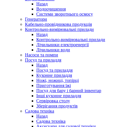
Назад
Водоочищення
Системи зворотнього осмосу
Генератори
Кабельно-провідникова продукція
Контрольно-вимірювальні прилади
Назад
Контрольно-вимірювальні прилади
Лічильники електроенергії
Лічильники води
Насоси та помпи
Посуд та приладдя
Назад
Посуд та приладдя
Кухонне приладдя
Ножі, ножиці, топірці
Приготування їжі
Посуд для бару і барний інвентар
Інші кухонне приладдя
Сервіровка столу
Зберігання продуктів
Садова техніка
Назад
Садова техніка
Аксесуари для садової техніки