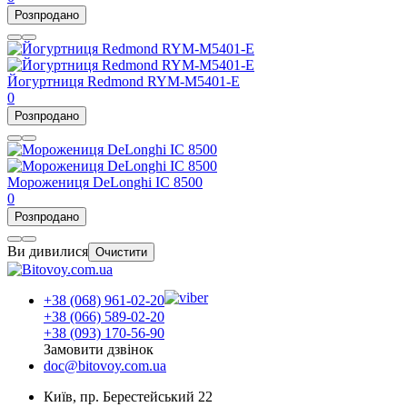
Розпродано
Йогуртниця Redmond RYM-M5401-E
0
Розпродано
Морожениця DeLonghi IC 8500
0
Розпродано
Ви дивилися
Очистити
+38 (068) 961-02-20
+38 (066) 589-02-20
+38 (093) 170-56-90
Замовити дзвінок
doc@bitovoy.com.ua
Київ, пр. Берестейський 22