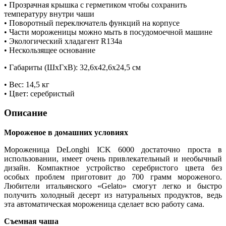
• Прозрачная крышка с герметиком чтобы сохранить
температуру внутри чаши
• Поворотный переключатель функций на корпусе
• Части мороженицы можно мыть в посудомоечной машине
• Экологический хладагент R134a
• Нескользящее основание
• Габариты (ШxГxВ): 32,6x42,6x24,5 см
• Вес: 14,5 кг
• Цвет: серебристый
Описание
Мороженое в домашних условиях
Мороженица DeLonghi ICK 6000 достаточно проста в
использовании, имеет очень привлекательный и необычный
дизайн. Компактное устройство серебристого цвета без
особых проблем приготовит до 700 грамм мороженого.
Любители итальянского «Gelato» смогут легко и быстро
получить холодный десерт из натуральных продуктов, ведь
эта автоматическая мороженица сделает всю работу сама.
Съемная чаша