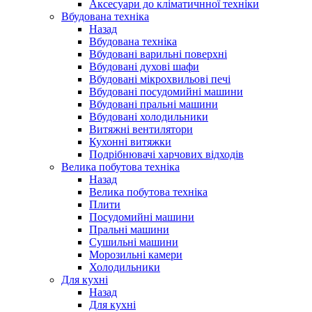
Аксесуари до кліматичнної техніки
Вбудована техніка
Назад
Вбудована техніка
Вбудовані варильні поверхні
Вбудовані духові шафи
Вбудовані мікрохвильові печі
Вбудовані посудомийні машини
Вбудовані пральні машини
Вбудовані холодильники
Витяжні вентилятори
Кухонні витяжки
Подрібнювачі харчових відходів
Велика побутова техніка
Назад
Велика побутова техніка
Плити
Посудомийні машини
Пральні машини
Сушильні машини
Морозильні камери
Холодильники
Для кухні
Назад
Для кухні