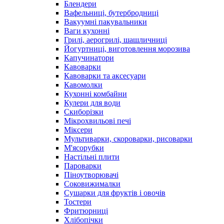
Блендери
Вафельниці, бутербродниці
Вакуумні пакувальники
Ваги кухонні
Грилі, аерогрилі, шашличниці
Йогуртниці, виготовлення морозива
Капучинатори
Кавоварки
Кавоварки та аксесуари
Кавомолки
Кухонні комбайни
Кулери для води
Скиборізки
Мікрохвильові печі
Міксери
Мультиварки, скороварки, рисоварки
М'ясорубки
Настільні плити
Пароварки
Піноутворювачі
Соковижималки
Сушарки для фруктів і овочів
Тостери
Фритюрниці
Хлібопічки