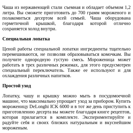
Чаша из нержавеющей стали съемная и обладает объемом 1,2
литра. Вы сможете приготовить до 700 грамм мороженого и
полакомиться десертом всей семьей. Чаша оборудована
герметичной крышкой, благодаря которой отлично
сохраняется холод внутри.
Специальная лопатка
Ценой работы специальной лопатки ингредиенты тщательно
перемешиваются, не позволяя образовываться комочкам. Вы
получите однородную густую смесь. Мороженица может
работать в трех различных режимах, для этого предусмотрен
специальный переключатель. Также ее используют и для
охлаждения различных напитков.
Простой уход
Лопатку, чашу и крышку можно мыть в посудомоечной
машине, что максимально упрощает уход за прибором. Купить
мороженицу DeLonghi ICK 6000 и в тот же день приступить к
приготовлению десерта вы можете благодаря книге рецептов,
которая прилагается в комплекте. Экспериментируйте и
радуйте себя и своих близких натуральным и вкуснейшим
мороженым.