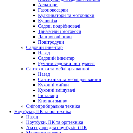
Аератори
Газонокосарки
Культиватори та мотоблоки
Кущорізи
Садові подрібнювачі
Триммери і мотокоси
Ланцюгові пили
Повітродуви
Садовий інвентар
Назад
Садовий інвентар
Ручний садовий інструмент
Сантехніка та меблі для ванної
Назад
Сантехніка та меблі для ванної
Кухонні мийки
Кухонні змішувачі
Інсталяції
Кнопки змиву
Снігоприбиральна техніка
Ноутбуки, ПК та оргтехніка
Назад
Ноутбуки, ПК та оргтехніка
Аксесуари для ноутбуків і ПК
Маршрутизатори