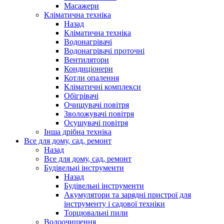
Масажери
Кліматична техніка
Назад
Кліматична техніка
Водонагрівачі
Водонагрівачі проточні
Вентилятори
Кондиціонери
Котли опалення
Кліматичні комплекси
Обігрівачі
Очищувачі повітря
Зволожувачі повітря
Осушувачі повітря
Інша дрібна техніка
Все для дому, сад, ремонт
Назад
Все для дому, сад, ремонт
Будівельні інструменти
Назад
Будівельні інструменти
Акумулятори та зарядні пристрої для
інструменту і садової техніки
Торцювальні пили
Водоочищення