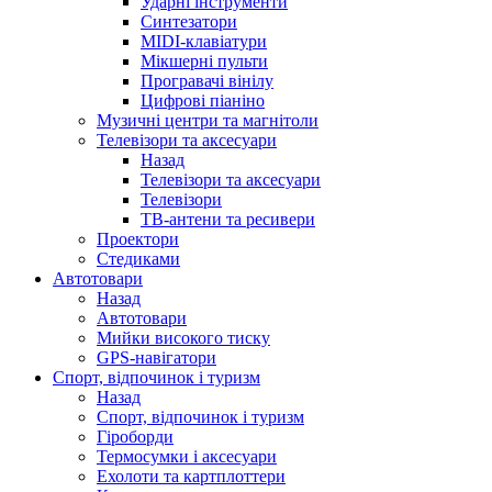
Ударні інструменти
Синтезатори
MIDI-клавіатури
Мікшерні пульти
Програвачі вінілу
Цифрові піаніно
Музичні центри та магнітоли
Телевізори та аксесуари
Назад
Телевізори та аксесуари
Телевізори
ТВ-антени та ресивери
Проектори
Стедиками
Автотовари
Назад
Автотовари
Мийки високого тиску
GPS-навігатори
Спорт, відпочинок і туризм
Назад
Спорт, відпочинок і туризм
Гіроборди
Термосумки і аксесуари
Ехолоти та картплоттери