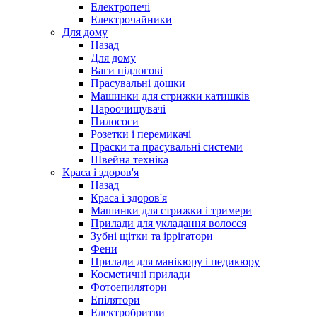
Електропечі
Електрочайники
Для дому
Назад
Для дому
Ваги підлогові
Прасувальні дошки
Машинки для стрижки катишків
Пароочищувачі
Пилососи
Розетки і перемикачі
Праски та прасувальні системи
Швейна техніка
Краса і здоров'я
Назад
Краса і здоров'я
Машинки для стрижки і тримери
Прилади для укладання волосся
Зубні щітки та іррігатори
Фени
Прилади для манікюру і педикюру
Косметичні прилади
Фотоепилятори
Епілятори
Електробритви