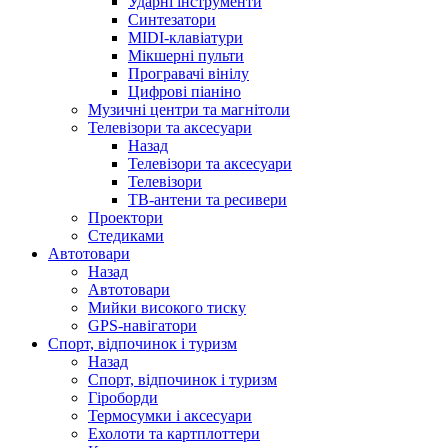
Ударні інструменти
Синтезатори
MIDI-клавіатури
Мікшерні пульти
Програвачі вінілу
Цифрові піаніно
Музичні центри та магнітоли
Телевізори та аксесуари
Назад
Телевізори та аксесуари
Телевізори
ТВ-антени та ресивери
Проектори
Стедиками
Автотовари
Назад
Автотовари
Мийки високого тиску
GPS-навігатори
Спорт, відпочинок і туризм
Назад
Спорт, відпочинок і туризм
Гіроборди
Термосумки і аксесуари
Ехолоти та картплоттери