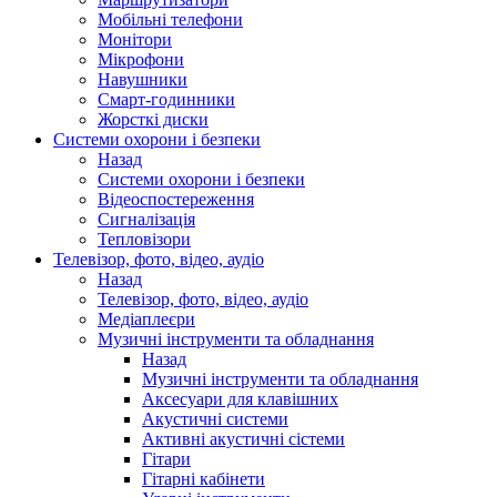
Мобільні телефони
Монітори
Мікрофони
Навушники
Смарт-годинники
Жорсткі диски
Системи охорони і безпеки
Назад
Системи охорони і безпеки
Відеоспостереження
Сигналізація
Тепловізори
Телевізор, фото, відео, аудіо
Назад
Телевізор, фото, відео, аудіо
Медіаплеєри
Музичні інструменти та обладнання
Назад
Музичні інструменти та обладнання
Аксесуари для клавішних
Акустичні системи
Активні акустичні сістеми
Гітари
Гітарні кабінети