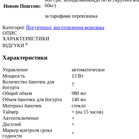
60кг)
Новою Поштою:
за
тарифами перевізника
Категориї:
Йогуртниці, виготовлення морозива
ОПИС
ХАРАКТЕРИСТИКИ
0
ВІДГУКИ
Характеристики
Управление
автоматическое
Мощность
13 Вт
Количество баночек для
7
йогурта
Общий объем
980 мл
Объем баночки для йогурта
140 мл
Материал баночек
стекло
Таймер
+ (на 15 часов)
Автоотключение
+
Дисплей
+
Маркер контроля срока
+
годности