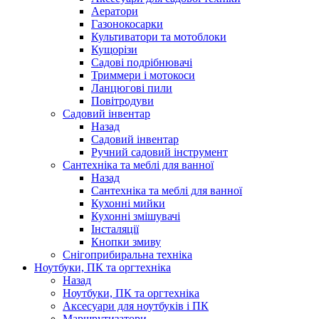
Аератори
Газонокосарки
Культиватори та мотоблоки
Кущорізи
Садові подрібнювачі
Триммери і мотокоси
Ланцюгові пили
Повітродуви
Садовий інвентар
Назад
Садовий інвентар
Ручний садовий інструмент
Сантехніка та меблі для ванної
Назад
Сантехніка та меблі для ванної
Кухонні мийки
Кухонні змішувачі
Інсталяції
Кнопки змиву
Снігоприбиральна техніка
Ноутбуки, ПК та оргтехніка
Назад
Ноутбуки, ПК та оргтехніка
Аксесуари для ноутбуків і ПК
Маршрутизатори