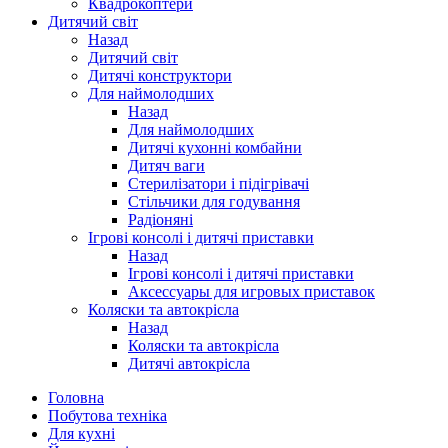
Квадрокоптери
Дитячий світ
Назад
Дитячий світ
Дитячі конструктори
Для наймолодших
Назад
Для наймолодших
Дитячі кухонні комбайни
Дитяч ваги
Стерилізатори і підігрівачі
Стільчики для годування
Радіоняні
Ігрові консолі і дитячі приставки
Назад
Ігрові консолі і дитячі приставки
Аксессуары для игровых приставок
Коляски та автокрісла
Назад
Коляски та автокрісла
Дитячі автокрісла
Головна
Побутова техніка
Для кухні