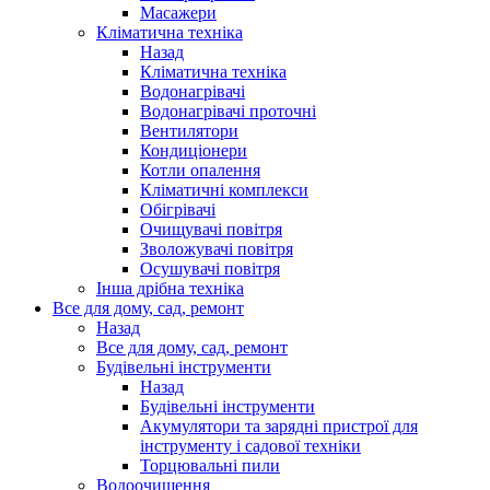
Масажери
Кліматична техніка
Назад
Кліматична техніка
Водонагрівачі
Водонагрівачі проточні
Вентилятори
Кондиціонери
Котли опалення
Кліматичні комплекси
Обігрівачі
Очищувачі повітря
Зволожувачі повітря
Осушувачі повітря
Інша дрібна техніка
Все для дому, сад, ремонт
Назад
Все для дому, сад, ремонт
Будівельні інструменти
Назад
Будівельні інструменти
Акумулятори та зарядні пристрої для
інструменту і садової техніки
Торцювальні пили
Водоочищення