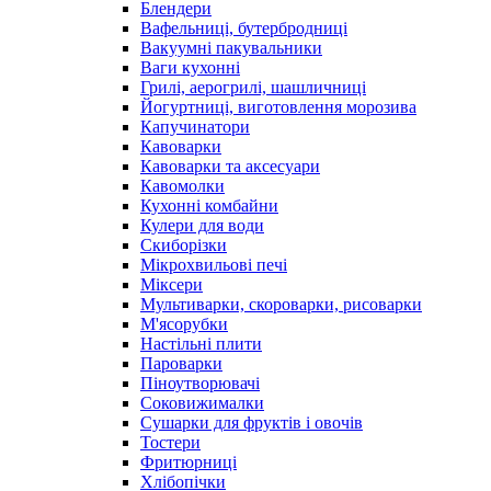
Блендери
Вафельниці, бутербродниці
Вакуумні пакувальники
Ваги кухонні
Грилі, аерогрилі, шашличниці
Йогуртниці, виготовлення морозива
Капучинатори
Кавоварки
Кавоварки та аксесуари
Кавомолки
Кухонні комбайни
Кулери для води
Скиборізки
Мікрохвильові печі
Міксери
Мультиварки, скороварки, рисоварки
М'ясорубки
Настільні плити
Пароварки
Піноутворювачі
Соковижималки
Сушарки для фруктів і овочів
Тостери
Фритюрниці
Хлібопічки