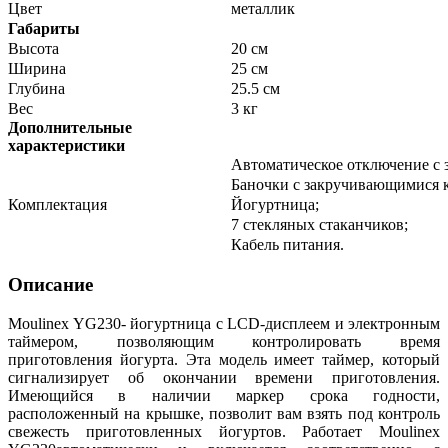
Цвет
металлик
Габариты
Высота
20 см
Ширина
25 см
Глубина
25.5 см
Вес
3 кг
Дополнительные
характеристики
Автоматическое отключение с 
Баночки с закручивающимися
Комплектация
Йогуртница;
7 стекляных стаканчиков;
Кабель питания.
Описание
Moulinex YG230- йогуртница с LCD-дисплеем и электронным
таймером, позволяющим контролировать время
приготовления йогурта. Эта модель имеет таймер, который
сигнализирует об окончании времени приготовления.
Имеющийся в наличии маркер срока годности,
расположенный на крышке, позволит вам взять под контроль
свежесть приготовленных йогуртов. Работает Moulinex