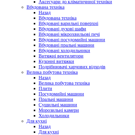
Аксесуари до кліматичнної техніки
Вбудована техніка
Назад
Вбудована техніка
Вбудовані варильні поверхні
Вбудовані духові шафи
Вбудовані мікрохвильові печі
Вбудовані посудомийні машини
Вбудовані пральні машини
Вбудовані холодильники
Витяжні вентилятори
Кухонні витяжки
Подрібнювачі харчових відходів
Велика побутова техніка
Назад
Велика побутова техніка
Плити
Посудомийні машини
Пральні машини
Сушильні машини
Морозильні камери
Холодильники
Для кухні
Назад
Для кухні