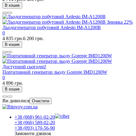
В кошик
Знижка
22%
Льодогенератор побутовий Ardesto IM-A1200B
0
4 835 грн.
6 200 грн.
В кошик
Доступний сьогодні!
Портативний генератор льоду Gorenje IMD1200W
0
4 896 грн.
В кошик
Ви дивилися
Очистити
+38 (068) 961-02-20
+38 (066) 589-02-20
+38 (093) 170-56-90
Замовити дзвінок