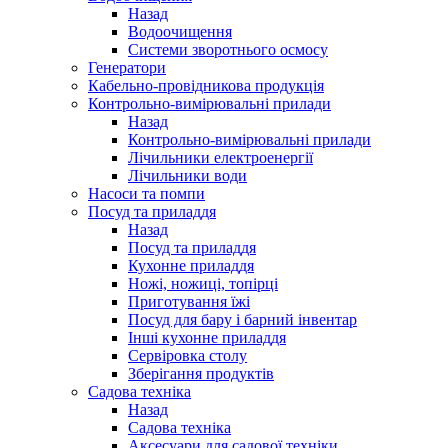
Назад
Водоочищення
Системи зворотнього осмосу
Генератори
Кабельно-провідникова продукція
Контрольно-вимірювальні прилади
Назад
Контрольно-вимірювальні прилади
Лічильники електроенергії
Лічильники води
Насоси та помпи
Посуд та приладдя
Назад
Посуд та приладдя
Кухонне приладдя
Ножі, ножиці, топірці
Приготування їжі
Посуд для бару і барний інвентар
Інші кухонне приладдя
Сервіровка столу
Зберігання продуктів
Садова техніка
Назад
Садова техніка
Аксесуари для садової техніки