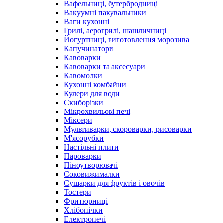
Вафельниці, бутербродниці
Вакуумні пакувальники
Ваги кухонні
Грилі, аерогрилі, шашличниці
Йогуртниці, виготовлення морозива
Капучинатори
Кавоварки
Кавоварки та аксесуари
Кавомолки
Кухонні комбайни
Кулери для води
Скиборізки
Мікрохвильові печі
Міксери
Мультиварки, скороварки, рисоварки
М'ясорубки
Настільні плити
Пароварки
Піноутворювачі
Соковижималки
Сушарки для фруктів і овочів
Тостери
Фритюрниці
Хлібопічки
Електропечі