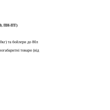
00, ПН-ПТ)
0кг) та бойлери до 80л
ногабаритні товари (від