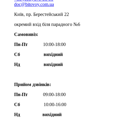
doc@bitovoy.com.ua
Київ, пр. Берестейський 22
окремий вхід біля парадного №6
Самовивіз:
Пн-Пт
10:00-18:00
Сб
вихідний
Нд
вихідний
Прийом дзвінків:
Пн-Пт
09:00-18:00
Сб
10:00-16:00
Нд вихідний