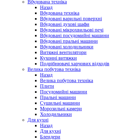
Вбудована техніка
Назад
Вбудована техніка
Вбудовані варильні поверхні
Вбудовані духові шафи
Вбудовані мікрохвильові печі
Вбудовані посудомийні машини
Вбудовані пральні машини
Вбудовані холодильники
Витяжні вентилятори
Кухонні витяжки
Подрібнювачі харчових відходів
Велика побутова техніка
Назад
Велика побутова техніка
Плити
Посудомийні машини
Пральні машини
Сушильні машини
Морозильні камери
Холодильники
Для кухні
Назад
Для кухні
Блендери