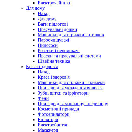
Електрочайники
Для дому
Назад
Для дому
Ваги підлогові
Прасувальні дошки
Машинки для стрижки катишків
Пароочищувачі
Пилососи
Розетки і перемикачі
Праски та прасувальні системи
Швейна техніка
Краса і здоров'я
Назад
Краса і здоров'я
Машинки для стрижки і тримери
Прилади для укладання волосся
Зубні щітки та іррігатори
Фени
Прилади для манікюру і педикюру
Косметичні прилади
Фотоепилятори
Епілятори
Електробритви
Масажери