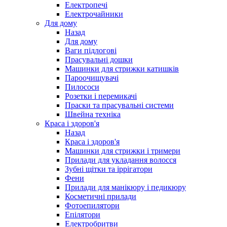
Електропечі
Електрочайники
Для дому
Назад
Для дому
Ваги підлогові
Прасувальні дошки
Машинки для стрижки катишків
Пароочищувачі
Пилососи
Розетки і перемикачі
Праски та прасувальні системи
Швейна техніка
Краса і здоров'я
Назад
Краса і здоров'я
Машинки для стрижки і тримери
Прилади для укладання волосся
Зубні щітки та іррігатори
Фени
Прилади для манікюру і педикюру
Косметичні прилади
Фотоепилятори
Епілятори
Електробритви