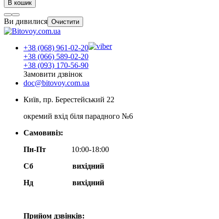
В кошик
Ви дивилися
Очистити
+38 (068) 961-02-20
+38 (066) 589-02-20
+38 (093) 170-56-90
Замовити дзвінок
doc@bitovoy.com.ua
Київ, пр. Берестейський 22
окремий вхід біля парадного №6
Самовивіз:
Пн-Пт
10:00-18:00
Сб
вихідний
Нд
вихідний
Прийом дзвінків: