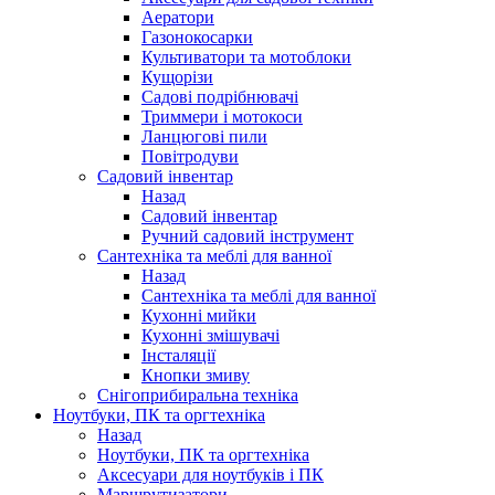
Аератори
Газонокосарки
Культиватори та мотоблоки
Кущорізи
Садові подрібнювачі
Триммери і мотокоси
Ланцюгові пили
Повітродуви
Садовий інвентар
Назад
Садовий інвентар
Ручний садовий інструмент
Сантехніка та меблі для ванної
Назад
Сантехніка та меблі для ванної
Кухонні мийки
Кухонні змішувачі
Інсталяції
Кнопки змиву
Снігоприбиральна техніка
Ноутбуки, ПК та оргтехніка
Назад
Ноутбуки, ПК та оргтехніка
Аксесуари для ноутбуків і ПК
Маршрутизатори