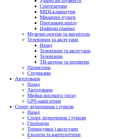
Ударні інструменти
Синтезатори
MIDI-клавіатури
Мікшерні пульти
Програвачі вінілу
Цифрові піаніно
Музичні центри та магнітоли
Телевізори та аксесуари
Назад
Телевізори та аксесуари
Телевізори
ТВ-антени та ресивери
Проектори
Стедиками
Автотовари
Назад
Автотовари
Мийки високого тиску
GPS-навігатори
Спорт, відпочинок і туризм
Назад
Спорт, відпочинок і туризм
Гіроборди
Термосумки і аксесуари
Ехолоти та картплоттери