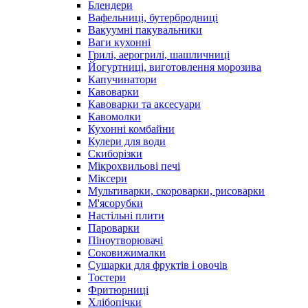
Блендери
Вафельниці, бутербродниці
Вакуумні пакувальники
Ваги кухонні
Грилі, аерогрилі, шашличниці
Йогуртниці, виготовлення морозива
Капучинатори
Кавоварки
Кавоварки та аксесуари
Кавомолки
Кухонні комбайни
Кулери для води
Скиборізки
Мікрохвильові печі
Міксери
Мультиварки, скороварки, рисоварки
М'ясорубки
Настільні плити
Пароварки
Піноутворювачі
Соковижималки
Сушарки для фруктів і овочів
Тостери
Фритюрниці
Хлібопічки