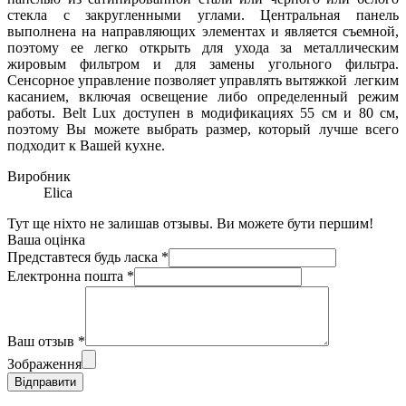
стекла с закругленными углами. Центральная панель
выполнена на направляющих элементах и является съемной,
поэтому ее легко открыть для ухода за металлическим
жировым фильтром и для замены угольного фильтра.
Сенсорное управление позволяет управлять вытяжкой легким
касанием, включая освещение либо определенный режим
работы. Belt Lux доступен в модификациях 55 см и 80 см,
поэтому Вы можете выбрать размер, который лучше всего
подходит к Вашей кухне.
Виробник
Elica
Тут ще ніхто не залишав отзывы. Ви можете бути першим!
Ваша оцінка
Представтеся будь ласка
*
Електронна пошта
*
Ваш отзыв
*
Зображення
Відправити