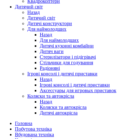
Квадрокоптери
Дитячий світ
Назад
Дитячий світ
Дитячі конструктори
Для наймолодших
Назад
Для наймолодших
Дитячі кухонні комбайни
Дитяч ваги
Стерилізатори і підігрівачі
Стільчики для годування
Радіоняні
Ігрові консолі і дитячі приставки
Назад
Ігрові консолі і дитячі приставки
Аксессуары для игровых приставок
Коляски та автокрісла
Назад
Коляски та автокрісла
Дитячі автокрісла
Головна
Побутова техніка
Вбудована техніка