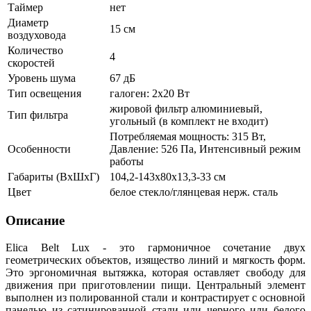
Таймер
нет
Диаметр
15 см
воздуховода
Количество
4
скоростей
Уровень шума
67 дБ
Тип освещения
галоген: 2x20 Вт
жировой фильтр алюминиевый,
Тип фильтра
угольный (в комплект не входит)
Потребляемая мощность: 315 Вт,
Особенности
Давление: 526 Па, Интенсивный режим
работы
Габариты (ВхШхГ)
104,2-143х80х13,3-33 см
Цвет
белое стекло/глянцевая нерж. сталь
Описание
Elica Belt Lux - это гармоничное сочетание двух
геометрических объектов, изящество линий и мягкость форм.
Это эргономичная вытяжка, которая оставляет свободу для
движения при приготовлении пищи. Центральный элемент
выполнен из полированной стали и контрастирует с основной
панелью из сатинированной стали или черного или белого