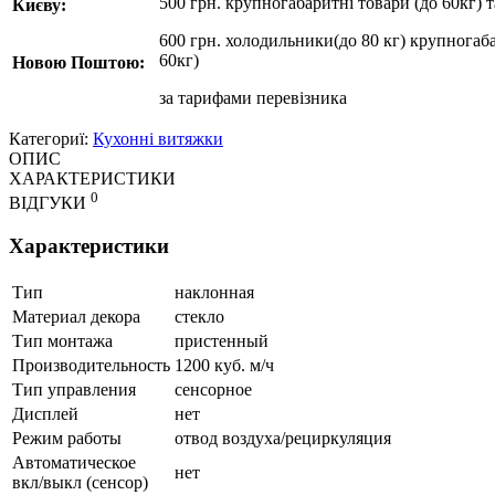
500 грн. крупногабаритні товари (до 60кг) 
Києву:
600 грн. холодильники(до 80 кг) крупногаба
60кг)
Новою Поштою:
за
тарифами перевізника
Категориї:
Кухонні витяжки
ОПИС
ХАРАКТЕРИСТИКИ
0
ВІДГУКИ
Характеристики
Тип
наклонная
Материал декора
стекло
Тип монтажа
пристенный
Производительность
1200 куб. м/ч
Тип управления
сенсорное
Дисплей
нет
Режим работы
отвод воздуха/рециркуляция
Автоматическое
нет
вкл/выкл (сенсор)