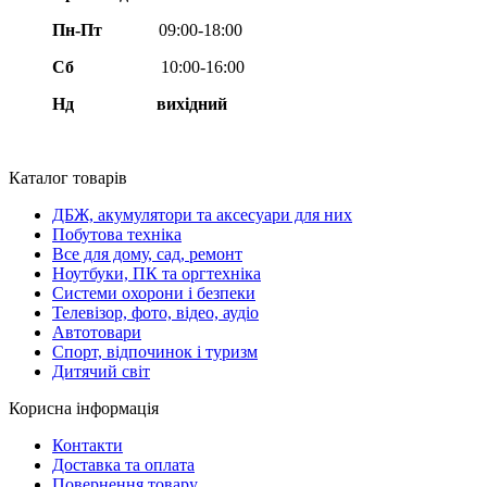
Пн-Пт
09:00-18:00
Сб
10:00-16:00
Нд вихідний
Каталог товарів
ДБЖ, акумулятори та аксесуари для них
Побутова техніка
Все для дому, сад, ремонт
Ноутбуки, ПК та оргтехніка
Системи охорони і безпеки
Телевізор, фото, відео, аудіо
Автотовари
Спорт, відпочинок і туризм
Дитячий світ
Корисна інформація
Контакти
Доставка та оплата
Повернення товару