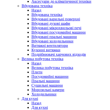
Аксесуари до кліматичнної техніки
Вбудована техніка
Назад
Вбудована техніка
Вбудовані варильні поверхні
Вбудовані духові шафи
Вбудовані мікрохвильові печі
Вбудовані посудомийні машини
Вбудовані пральні машини
Вбудовані холодильники
Витяжні вентилятори
Кухонні витяжки
Подрібнювачі харчових відходів
Велика побутова техніка
Назад
Велика побутова техніка
Плити
Посудомийні машини
Пральні машини
Сушильні машини
Морозильні камери
Холодильники
Для кухні
Назад
Для кухні