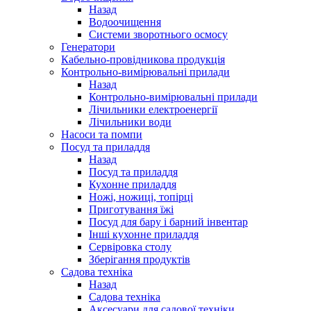
Назад
Водоочищення
Системи зворотнього осмосу
Генератори
Кабельно-провідникова продукція
Контрольно-вимірювальні прилади
Назад
Контрольно-вимірювальні прилади
Лічильники електроенергії
Лічильники води
Насоси та помпи
Посуд та приладдя
Назад
Посуд та приладдя
Кухонне приладдя
Ножі, ножиці, топірці
Приготування їжі
Посуд для бару і барний інвентар
Інші кухонне приладдя
Сервіровка столу
Зберігання продуктів
Садова техніка
Назад
Садова техніка
Аксесуари для садової техніки