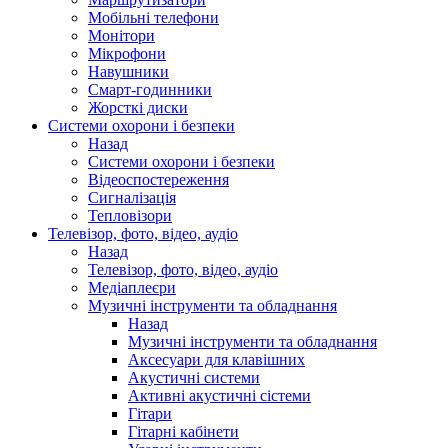
Мобільні телефони
Монітори
Мікрофони
Навушники
Смарт-годинники
Жорсткі диски
Системи охорони і безпеки
Назад
Системи охорони і безпеки
Відеоспостереження
Сигналізація
Тепловізори
Телевізор, фото, відео, аудіо
Назад
Телевізор, фото, відео, аудіо
Медіаплеєри
Музичні інструменти та обладнання
Назад
Музичні інструменти та обладнання
Аксесуари для клавішних
Акустичні системи
Активні акустичні сістеми
Гітари
Гітарні кабінети