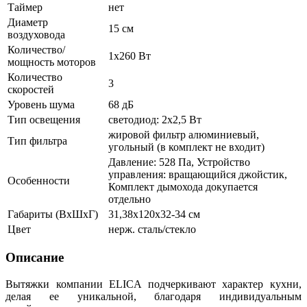
Таймер
нет
Диаметр
15 см
воздуховода
Количество/
1х260 Вт
мощность моторов
Количество
3
скоростей
Уровень шума
68 дБ
Тип освещения
светодиод: 2x2,5 Вт
жировой фильтр алюминиевый,
Тип фильтра
угольный (в комплект не входит)
Давление: 528 Па, Устройство
управления: вращающийся джойстик,
Особенности
Комплект дымохода докупается
отдельно
Габариты (ВхШхГ)
31,38х120х32-34 см
Цвет
нерж. сталь/стекло
Описание
Вытяжки компании ELICA подчеркивают характер кухни,
делая ее уникальной, благодаря индивидуальным