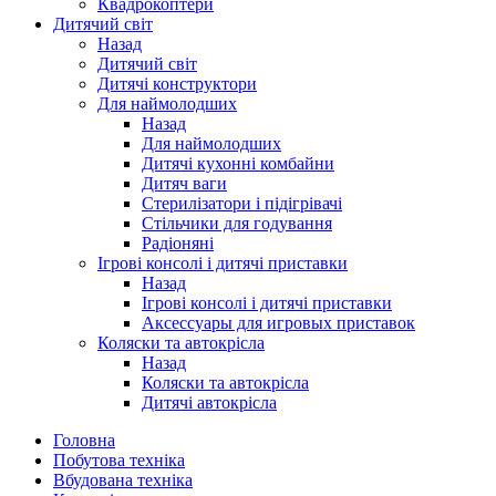
Квадрокоптери
Дитячий світ
Назад
Дитячий світ
Дитячі конструктори
Для наймолодших
Назад
Для наймолодших
Дитячі кухонні комбайни
Дитяч ваги
Стерилізатори і підігрівачі
Стільчики для годування
Радіоняні
Ігрові консолі і дитячі приставки
Назад
Ігрові консолі і дитячі приставки
Аксессуары для игровых приставок
Коляски та автокрісла
Назад
Коляски та автокрісла
Дитячі автокрісла
Головна
Побутова техніка
Вбудована техніка