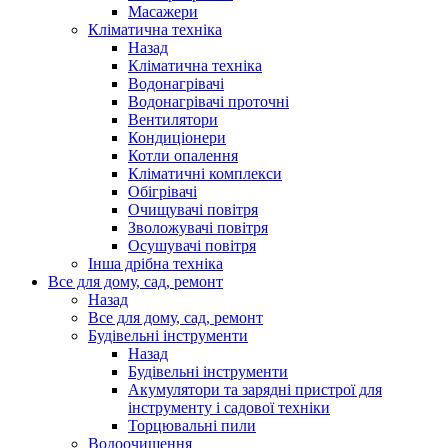
Масажери
Кліматична техніка
Назад
Кліматична техніка
Водонагрівачі
Водонагрівачі проточні
Вентилятори
Кондиціонери
Котли опалення
Кліматичні комплекси
Обігрівачі
Очищувачі повітря
Зволожувачі повітря
Осушувачі повітря
Інша дрібна техніка
Все для дому, сад, ремонт
Назад
Все для дому, сад, ремонт
Будівельні інструменти
Назад
Будівельні інструменти
Акумулятори та зарядні пристрої для
інструменту і садової техніки
Торцювальні пили
Водоочищення