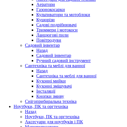
Аератори
Газонокосарки
Культиватори та мотоблоки
Кущорізи
Садові подрібнювачі
Триммери і мотокоси
Ланцюгові пили
Повітродуви
Садовий інвентар
Назад
Садовий інвентар
Ручний садовий інструмент
Сантехніка та меблі для ванної
Назад
Сантехніка та меблі для ванної
Кухонні мийки
Кухонні змішувачі
Інсталяції
Кнопки змиву
Снігоприбиральна техніка
Ноутбуки, ПК та оргтехніка
Назад
Ноутбуки, ПК та оргтехніка
Аксесуари для ноутбуків і ПК
Маршрутизатори