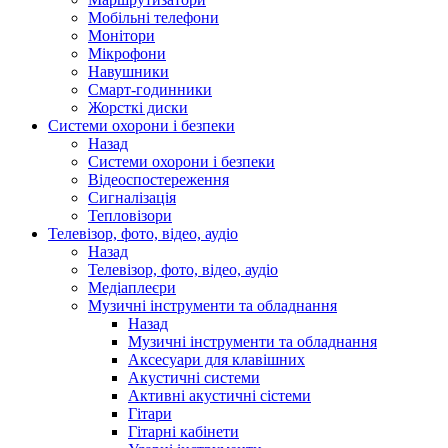
Мобільні телефони
Монітори
Мікрофони
Навушники
Смарт-годинники
Жорсткі диски
Системи охорони і безпеки
Назад
Системи охорони і безпеки
Відеоспостереження
Сигналізація
Тепловізори
Телевізор, фото, відео, аудіо
Назад
Телевізор, фото, відео, аудіо
Медіаплеєри
Музичні інструменти та обладнання
Назад
Музичні інструменти та обладнання
Аксесуари для клавішних
Акустичні системи
Активні акустичні сістеми
Гітари
Гітарні кабінети