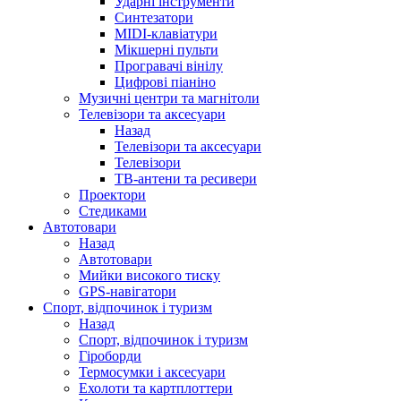
Ударні інструменти
Синтезатори
MIDI-клавіатури
Мікшерні пульти
Програвачі вінілу
Цифрові піаніно
Музичні центри та магнітоли
Телевізори та аксесуари
Назад
Телевізори та аксесуари
Телевізори
ТВ-антени та ресивери
Проектори
Стедиками
Автотовари
Назад
Автотовари
Мийки високого тиску
GPS-навігатори
Спорт, відпочинок і туризм
Назад
Спорт, відпочинок і туризм
Гіроборди
Термосумки і аксесуари
Ехолоти та картплоттери