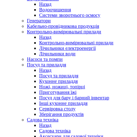
Назад
Водоочищення
Системи зворотнього осмосу
Генератори
Кабельно-провідникова продукція
Контрольно-вимірювальні прилади
Назад
Контрольно-вимірювальні прилади
Лічильники електроенергії
Лічильники води
Насоси та помпи
Посуд та приладдя
Назад
Посуд та приладдя
Кухонне приладдя
Ножі, ножиці, топірці
Приготування їжі
Посуд для бару і барний інвентар
Інші кухонне приладдя
Сервіровка столу
Зберігання продуктів
Садова техніка
Назад
Садова техніка
Аксесуари для садової техніки