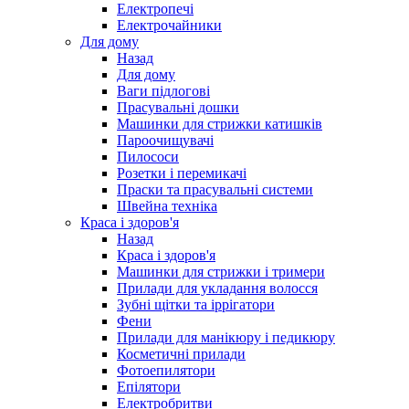
Електропечі
Електрочайники
Для дому
Назад
Для дому
Ваги підлогові
Прасувальні дошки
Машинки для стрижки катишків
Пароочищувачі
Пилососи
Розетки і перемикачі
Праски та прасувальні системи
Швейна техніка
Краса і здоров'я
Назад
Краса і здоров'я
Машинки для стрижки і тримери
Прилади для укладання волосся
Зубні щітки та іррігатори
Фени
Прилади для манікюру і педикюру
Косметичні прилади
Фотоепилятори
Епілятори
Електробритви