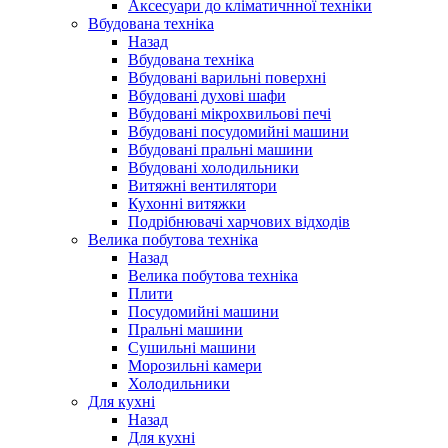
Аксесуари до кліматичнної техніки
Вбудована техніка
Назад
Вбудована техніка
Вбудовані варильні поверхні
Вбудовані духові шафи
Вбудовані мікрохвильові печі
Вбудовані посудомийні машини
Вбудовані пральні машини
Вбудовані холодильники
Витяжні вентилятори
Кухонні витяжки
Подрібнювачі харчових відходів
Велика побутова техніка
Назад
Велика побутова техніка
Плити
Посудомийні машини
Пральні машини
Сушильні машини
Морозильні камери
Холодильники
Для кухні
Назад
Для кухні