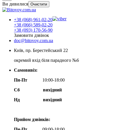
Ви дивилися
Очистити
+38 (068) 961-02-20
+38 (066) 589-02-20
+38 (093) 170-56-90
Замовити дзвінок
doc@bitovoy.com.ua
Київ, пр. Берестейський 22
окремий вхід біля парадного №6
Самовивіз:
Пн-Пт
10:00-18:00
Сб
вихідний
Нд
вихідний
Прийом дзвінків:
Пн-Пт
09:00-18:00