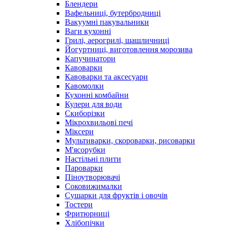
Блендери
Вафельниці, бутербродниці
Вакуумні пакувальники
Ваги кухонні
Грилі, аерогрилі, шашличниці
Йогуртниці, виготовлення морозива
Капучинатори
Кавоварки
Кавоварки та аксесуари
Кавомолки
Кухонні комбайни
Кулери для води
Скиборізки
Мікрохвильові печі
Міксери
Мультиварки, скороварки, рисоварки
М'ясорубки
Настільні плити
Пароварки
Піноутворювачі
Соковижималки
Сушарки для фруктів і овочів
Тостери
Фритюрниці
Хлібопічки