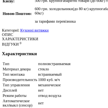
500 грн. крупногабаритні товари (до 60кг) 
Києву:
600 грн. холодильники(до 80 кг) крупногаба
60кг)
Новою Поштою:
за
тарифами перевізника
Категориї:
Кухонні витяжки
ОПИС
ХАРАКТЕРИСТИКИ
0
ВІДГУКИ
Характеристики
Тип
полновстраиваемая
Материал декора
стекло
Тип монтажа
встраиваемый
Производительность
1000 куб. м/ч
Тип управления
механическое
Дисплей
нет
Режим работы
отвод воздуха
Автоматическое
нет
вкл/выкл (сенсор)