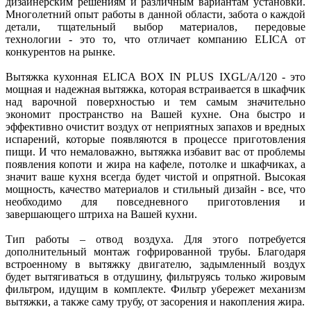
дизайнерским решениям и различным вариантам установки.
Многолетний опыт работы в данной области, забота о каждой
детали, тщательный выбор материалов, передовые
технологии - это то, что отличает компанию ELICA от
конкурентов на рынке.
Вытяжка кухонная ELICA BOX IN PLUS IXGL/A/120 - это
мощная и надежная вытяжка, которая встраивается в шкафчик
над варочной поверхностью и тем самым значительно
экономит пространство на Вашей кухне. Она быстро и
эффективно очистит воздух от неприятных запахов и вредных
испарений, которые появляются в процессе приготовления
пищи. И что немаловажно, вытяжка избавит вас от проблемы
появления копоти и жира на кафеле, потолке и шкафчиках, а
значит ваше кухня всегда будет чистой и опрятной. Высокая
мощность, качество материалов и стильный дизайн - все, что
необходимо для повседневного приготовления и
завершающего штриха на Вашей кухни.
Тип работы – отвод воздуха. Для этого потребуется
дополнительный монтаж гофрированной трубы. Благодаря
встроенному в вытяжку двигателю, задымленный воздух
будет вытягиваться в отдушину, фильтруясь только жировым
фильтром, идущим в комплекте. Фильтр убережет механизм
вытяжки, а также саму трубу, от засорения и накопления жира.