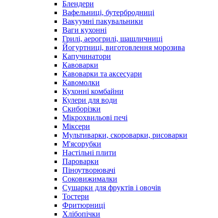
Блендери
Вафельниці, бутербродниці
Вакуумні пакувальники
Ваги кухонні
Грилі, аерогрилі, шашличниці
Йогуртниці, виготовлення морозива
Капучинатори
Кавоварки
Кавоварки та аксесуари
Кавомолки
Кухонні комбайни
Кулери для води
Скиборізки
Мікрохвильові печі
Міксери
Мультиварки, скороварки, рисоварки
М'ясорубки
Настільні плити
Пароварки
Піноутворювачі
Соковижималки
Сушарки для фруктів і овочів
Тостери
Фритюрниці
Хлібопічки