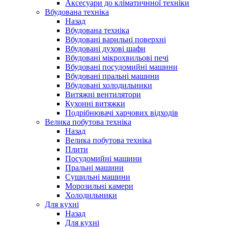
Аксесуари до кліматичнної техніки
Вбудована техніка
Назад
Вбудована техніка
Вбудовані варильні поверхні
Вбудовані духові шафи
Вбудовані мікрохвильові печі
Вбудовані посудомийні машини
Вбудовані пральні машини
Вбудовані холодильники
Витяжні вентилятори
Кухонні витяжки
Подрібнювачі харчових відходів
Велика побутова техніка
Назад
Велика побутова техніка
Плити
Посудомийні машини
Пральні машини
Сушильні машини
Морозильні камери
Холодильники
Для кухні
Назад
Для кухні