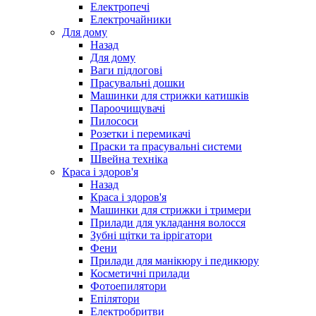
Електропечі
Електрочайники
Для дому
Назад
Для дому
Ваги підлогові
Прасувальні дошки
Машинки для стрижки катишків
Пароочищувачі
Пилососи
Розетки і перемикачі
Праски та прасувальні системи
Швейна техніка
Краса і здоров'я
Назад
Краса і здоров'я
Машинки для стрижки і тримери
Прилади для укладання волосся
Зубні щітки та іррігатори
Фени
Прилади для манікюру і педикюру
Косметичні прилади
Фотоепилятори
Епілятори
Електробритви