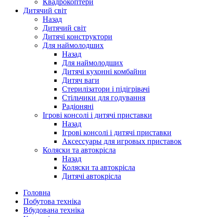
Квадрокоптери
Дитячий світ
Назад
Дитячий світ
Дитячі конструктори
Для наймолодших
Назад
Для наймолодших
Дитячі кухонні комбайни
Дитяч ваги
Стерилізатори і підігрівачі
Стільчики для годування
Радіоняні
Ігрові консолі і дитячі приставки
Назад
Ігрові консолі і дитячі приставки
Аксессуары для игровых приставок
Коляски та автокрісла
Назад
Коляски та автокрісла
Дитячі автокрісла
Головна
Побутова техніка
Вбудована техніка