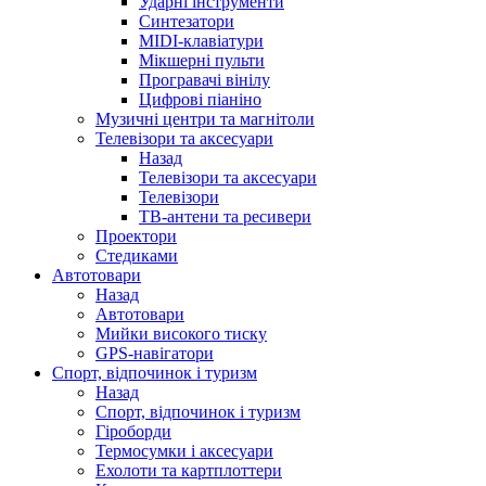
Ударні інструменти
Синтезатори
MIDI-клавіатури
Мікшерні пульти
Програвачі вінілу
Цифрові піаніно
Музичні центри та магнітоли
Телевізори та аксесуари
Назад
Телевізори та аксесуари
Телевізори
ТВ-антени та ресивери
Проектори
Стедиками
Автотовари
Назад
Автотовари
Мийки високого тиску
GPS-навігатори
Спорт, відпочинок і туризм
Назад
Спорт, відпочинок і туризм
Гіроборди
Термосумки і аксесуари
Ехолоти та картплоттери