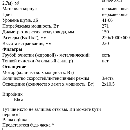
более 28,5
2,7м), м²
Материал корпуса
нержавеющая 
Цвет
нержавеющая 
Уровень шума, дБ
41-66
Потребляемая мощность, Вт
271
Диаметр отверстия воздуховода, мм
150
Размеры (ВхШхГ), мм
220х1000х600
Высота встраивания, мм
220
Фильтры
Грубой очистки (жировой) - металлический
есть
Тонкой очистки (угольный фильтр)
нет
Оснащение
Мотор (количество х мощность, Вт)
1
Количество скоростей/интенсивный режим
3/есть
Освещение (количество ламп х мощность, Вт)
2х10,5
Виробник
Elica
Тут ще ніхто не залишав отзывы. Ви можете бути
першим!
Ваша оцінка
Представтеся будь ласка
*