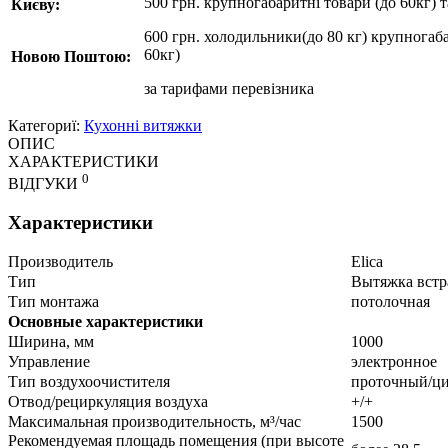
500 грн. крупногабаритні товари (до 60кг) 
Києву:
600 грн. холодильники(до 80 кг) крупногаба
60кг)
Новою Поштою:
за
тарифами перевізника
Категориї:
Кухонні витяжки
ОПИС
ХАРАКТЕРИСТИКИ
0
ВІДГУКИ
Характеристики
Производитель
Elica
Тип
Вытяжка встр
Тип монтажа
потолочная
Основные характеристики
Ширина, мм
1000
Управление
электронное
Тип воздухоочистителя
проточный/ц
Отвод/рециркуляция воздуха
+/+
Mаксимальная производительность, м³/час
1500
Рекомендуемая площадь помещения (при высоте