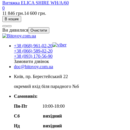
Витяжка ELICA SHIRE WH/A/60
0
11 846 грн.
14 600 грн.
В кошик
Ви дивилися
Очистити
+38 (068) 961-02-20
+38 (066) 589-02-20
+38 (093) 170-56-90
Замовити дзвінок
doc@bitovoy.com.ua
Київ, пр. Берестейський 22
окремий вхід біля парадного №6
Самовивіз:
Пн-Пт
10:00-18:00
Сб
вихідний
Нд
вихідний