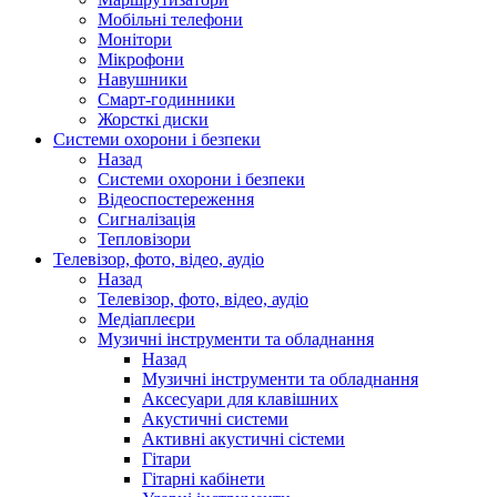
Мобільні телефони
Монітори
Мікрофони
Навушники
Смарт-годинники
Жорсткі диски
Системи охорони і безпеки
Назад
Системи охорони і безпеки
Відеоспостереження
Сигналізація
Тепловізори
Телевізор, фото, відео, аудіо
Назад
Телевізор, фото, відео, аудіо
Медіаплеєри
Музичні інструменти та обладнання
Назад
Музичні інструменти та обладнання
Аксесуари для клавішних
Акустичні системи
Активні акустичні сістеми
Гітари
Гітарні кабінети