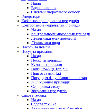
Назад
Водоочищення
Системи зворотнього осмосу
Генератори
Кабельно-провідникова продукція
Контрольно-вимірювальні прилади
Назад
Контрольно-вимірювальні прилади
Лічильники електроенергії
Лічильники води
Насоси та помпи
Посуд та приладдя
Назад
Посуд та приладдя
Кухонне приладдя
Ножі, ножиці, топірці
Приготування їжі
Посуд для бару і барний інвентар
Інші кухонне приладдя
Сервіровка столу
Зберігання продуктів
Садова техніка
Назад
Садова техніка
Аксесуари для садової техніки