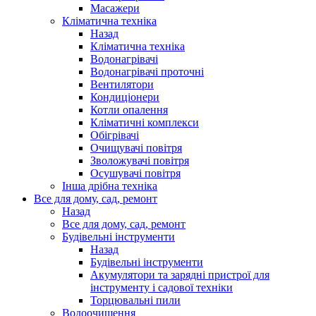
Масажери
Кліматична техніка
Назад
Кліматична техніка
Водонагрівачі
Водонагрівачі проточні
Вентилятори
Кондиціонери
Котли опалення
Кліматичні комплекси
Обігрівачі
Очищувачі повітря
Зволожувачі повітря
Осушувачі повітря
Інша дрібна техніка
Все для дому, сад, ремонт
Назад
Все для дому, сад, ремонт
Будівельні інструменти
Назад
Будівельні інструменти
Акумулятори та зарядні пристрої для
інструменту і садової техніки
Торцювальні пили
Водоочищення