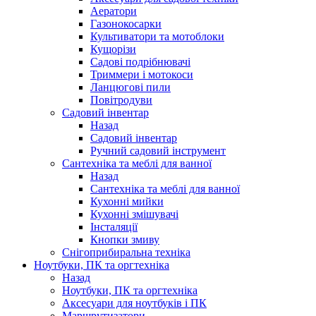
Аератори
Газонокосарки
Культиватори та мотоблоки
Кущорізи
Садові подрібнювачі
Триммери і мотокоси
Ланцюгові пили
Повітродуви
Садовий інвентар
Назад
Садовий інвентар
Ручний садовий інструмент
Сантехніка та меблі для ванної
Назад
Сантехніка та меблі для ванної
Кухонні мийки
Кухонні змішувачі
Інсталяції
Кнопки змиву
Снігоприбиральна техніка
Ноутбуки, ПК та оргтехніка
Назад
Ноутбуки, ПК та оргтехніка
Аксесуари для ноутбуків і ПК
Маршрутизатори