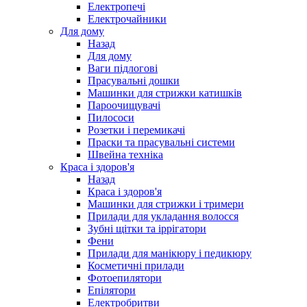
Електропечі
Електрочайники
Для дому
Назад
Для дому
Ваги підлогові
Прасувальні дошки
Машинки для стрижки катишків
Пароочищувачі
Пилососи
Розетки і перемикачі
Праски та прасувальні системи
Швейна техніка
Краса і здоров'я
Назад
Краса і здоров'я
Машинки для стрижки і тримери
Прилади для укладання волосся
Зубні щітки та іррігатори
Фени
Прилади для манікюру і педикюру
Косметичні прилади
Фотоепилятори
Епілятори
Електробритви