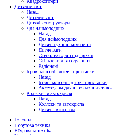
Квадрокоптери
Дитячий світ
Назад
Дитячий світ
Дитячі конструктори
Для наймолодших
Назад
Для наймолодших
Дитячі кухонні комбайни
Дитяч ваги
Стерилізатори і підігрівачі
Стільчики для годування
Радіоняні
Ігрові консолі і дитячі приставки
Назад
Ігрові консолі і дитячі приставки
Аксессуары для игровых приставок
Коляски та автокрісла
Назад
Коляски та автокрісла
Дитячі автокрісла
Головна
Побутова техніка
Вбудована техніка