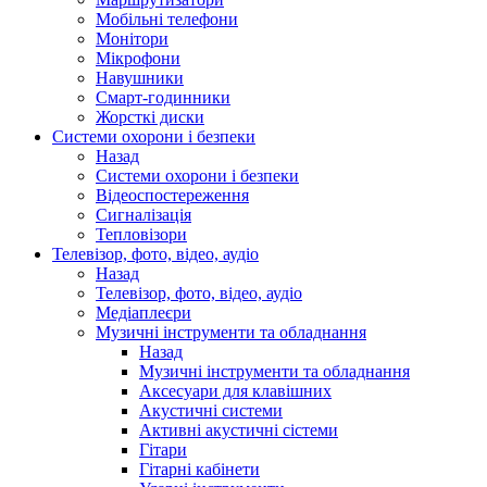
Мобільні телефони
Монітори
Мікрофони
Навушники
Смарт-годинники
Жорсткі диски
Системи охорони і безпеки
Назад
Системи охорони і безпеки
Відеоспостереження
Сигналізація
Тепловізори
Телевізор, фото, відео, аудіо
Назад
Телевізор, фото, відео, аудіо
Медіаплеєри
Музичні інструменти та обладнання
Назад
Музичні інструменти та обладнання
Аксесуари для клавішних
Акустичні системи
Активні акустичні сістеми
Гітари
Гітарні кабінети