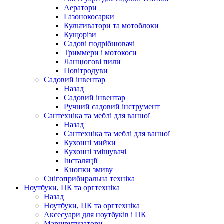
Аератори
Газонокосарки
Культиватори та мотоблоки
Кущорізи
Садові подрібнювачі
Триммери і мотокоси
Ланцюгові пили
Повітродуви
Садовий інвентар
Назад
Садовий інвентар
Ручний садовий інструмент
Сантехніка та меблі для ванної
Назад
Сантехніка та меблі для ванної
Кухонні мийки
Кухонні змішувачі
Інсталяції
Кнопки змиву
Снігоприбиральна техніка
Ноутбуки, ПК та оргтехніка
Назад
Ноутбуки, ПК та оргтехніка
Аксесуари для ноутбуків і ПК
Маршрутизатори