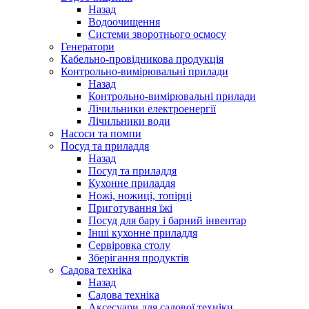
Назад
Водоочищення
Системи зворотнього осмосу
Генератори
Кабельно-провідникова продукція
Контрольно-вимірювальні прилади
Назад
Контрольно-вимірювальні прилади
Лічильники електроенергії
Лічильники води
Насоси та помпи
Посуд та приладдя
Назад
Посуд та приладдя
Кухонне приладдя
Ножі, ножиці, топірці
Приготування їжі
Посуд для бару і барний інвентар
Інші кухонне приладдя
Сервіровка столу
Зберігання продуктів
Садова техніка
Назад
Садова техніка
Аксесуари для садової техніки