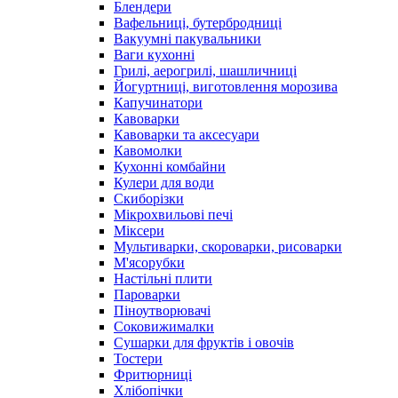
Блендери
Вафельниці, бутербродниці
Вакуумні пакувальники
Ваги кухонні
Грилі, аерогрилі, шашличниці
Йогуртниці, виготовлення морозива
Капучинатори
Кавоварки
Кавоварки та аксесуари
Кавомолки
Кухонні комбайни
Кулери для води
Скиборізки
Мікрохвильові печі
Міксери
Мультиварки, скороварки, рисоварки
М'ясорубки
Настільні плити
Пароварки
Піноутворювачі
Соковижималки
Сушарки для фруктів і овочів
Тостери
Фритюрниці
Хлібопічки