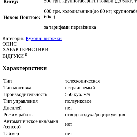
500 грн. крупногабаритні товари (до 60кг) 
Києву:
600 грн. холодильники(до 80 кг) крупногаба
60кг)
Новою Поштою:
за
тарифами перевізника
Категориї:
Кухонні витяжки
ОПИС
ХАРАКТЕРИСТИКИ
0
ВІДГУКИ
Характеристики
Тип
телескопическая
Тип монтажа
встраиваемый
Производительность
550 куб. м/ч
Тип управления
ползунковое
Дисплей
нет
Режим работы
отвод воздуха/рециркуляция
Автоматическое вкл/выкл
нет
(сенсор)
Таймер
нет