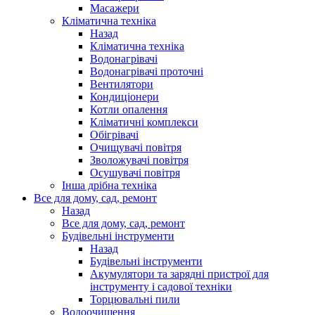
Масажери
Кліматична техніка
Назад
Кліматична техніка
Водонагрівачі
Водонагрівачі проточні
Вентилятори
Кондиціонери
Котли опалення
Кліматичні комплекси
Обігрівачі
Очищувачі повітря
Зволожувачі повітря
Осушувачі повітря
Інша дрібна техніка
Все для дому, сад, ремонт
Назад
Все для дому, сад, ремонт
Будівельні інструменти
Назад
Будівельні інструменти
Акумулятори та зарядні пристрої для
інструменту і садової техніки
Торцювальні пили
Водоочищення