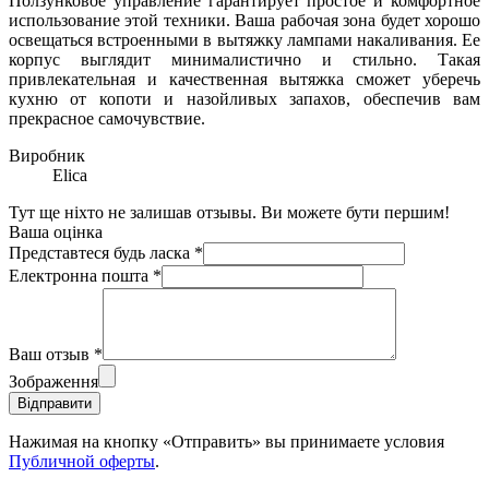
Ползунковое управление гарантирует простое и комфортное
использование этой техники. Ваша рабочая зона будет хорошо
освещаться встроенными в вытяжку лампами накаливания. Ее
корпус выглядит минималистично и стильно. Такая
привлекательная и качественная вытяжка сможет уберечь
кухню от копоти и назойливых запахов, обеспечив вам
прекрасное самочувствие.
Виробник
Elica
Тут ще ніхто не залишав отзывы. Ви можете бути першим!
Ваша оцінка
Представтеся будь ласка
*
Електронна пошта
*
Ваш отзыв
*
Зображення
Відправити
Нажимая на кнопку «Отправить» вы принимаете условия
Публичной оферты
.