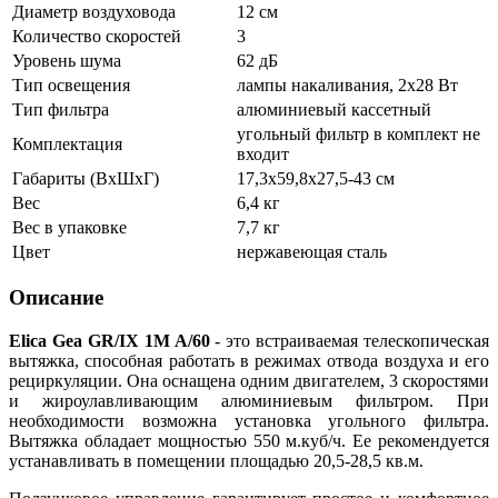
Диаметр воздуховода
12 см
Количество скоростей
3
Уровень шума
62 дБ
Тип освещения
лампы накаливания, 2х28 Вт
Тип фильтра
алюминиевый кассетный
угольный фильтр в комплект не
Комплектация
входит
Габариты (ВхШхГ)
17,3х59,8х27,5-43 см
Вес
6,4 кг
Вес в упаковке
7,7 кг
Цвет
нержавеющая сталь
Описание
Elica Gea GR/IX 1M A/60
- это встраиваемая телескопическая
вытяжка, способная работать в режимах отвода воздуха и его
рециркуляции. Она оснащена одним двигателем, 3 скоростями
и жироулавливающим алюминиевым фильтром. При
необходимости возможна установка угольного фильтра.
Вытяжка обладает мощностью 550 м.куб/ч. Ее рекомендуется
устанавливать в помещении площадью 20,5-28,5 кв.м.