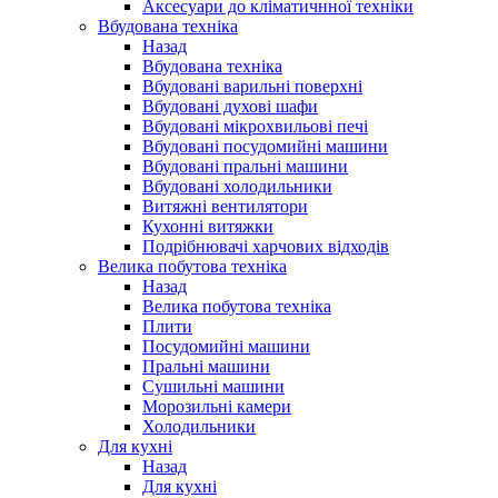
Аксесуари до кліматичнної техніки
Вбудована техніка
Назад
Вбудована техніка
Вбудовані варильні поверхні
Вбудовані духові шафи
Вбудовані мікрохвильові печі
Вбудовані посудомийні машини
Вбудовані пральні машини
Вбудовані холодильники
Витяжні вентилятори
Кухонні витяжки
Подрібнювачі харчових відходів
Велика побутова техніка
Назад
Велика побутова техніка
Плити
Посудомийні машини
Пральні машини
Сушильні машини
Морозильні камери
Холодильники
Для кухні
Назад
Для кухні