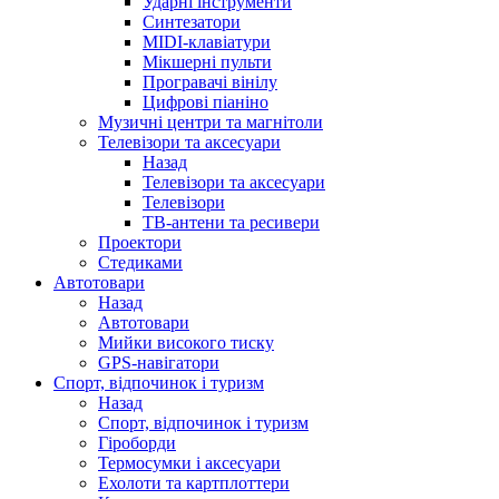
Ударні інструменти
Синтезатори
MIDI-клавіатури
Мікшерні пульти
Програвачі вінілу
Цифрові піаніно
Музичні центри та магнітоли
Телевізори та аксесуари
Назад
Телевізори та аксесуари
Телевізори
ТВ-антени та ресивери
Проектори
Стедиками
Автотовари
Назад
Автотовари
Мийки високого тиску
GPS-навігатори
Спорт, відпочинок і туризм
Назад
Спорт, відпочинок і туризм
Гіроборди
Термосумки і аксесуари
Ехолоти та картплоттери