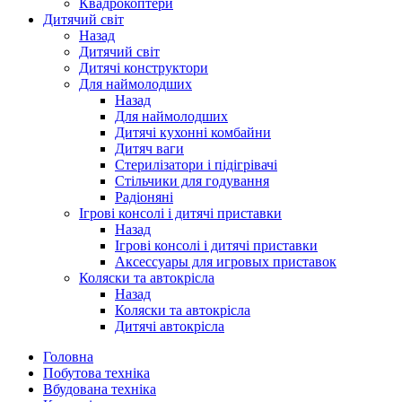
Квадрокоптери
Дитячий світ
Назад
Дитячий світ
Дитячі конструктори
Для наймолодших
Назад
Для наймолодших
Дитячі кухонні комбайни
Дитяч ваги
Стерилізатори і підігрівачі
Стільчики для годування
Радіоняні
Ігрові консолі і дитячі приставки
Назад
Ігрові консолі і дитячі приставки
Аксессуары для игровых приставок
Коляски та автокрісла
Назад
Коляски та автокрісла
Дитячі автокрісла
Головна
Побутова техніка
Вбудована техніка