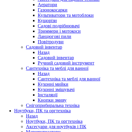
Аератори
Газонокосарки
Культиватори та мотоблоки
Кущорізи
Садові подрібнювачі
Триммери і мотокоси
Ланцюгові пили
Повітродуви
Садовий інвентар
Назад
Садовий інвентар
Ручний садовий інструмент
Сантехніка та меблі для ванної
Назад
Сантехніка та меблі для ванної
Кухонні мийки
Кухонні змішувачі
Інсталяції
Кнопки змиву
Снігоприбиральна техніка
Ноутбуки, ПК та оргтехніка
Назад
Ноутбуки, ПК та оргтехніка
Аксесуари для ноутбуків і ПК
Маршрутизатори