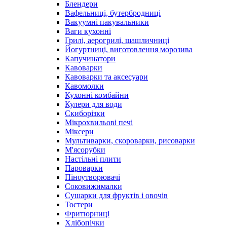
Блендери
Вафельниці, бутербродниці
Вакуумні пакувальники
Ваги кухонні
Грилі, аерогрилі, шашличниці
Йогуртниці, виготовлення морозива
Капучинатори
Кавоварки
Кавоварки та аксесуари
Кавомолки
Кухонні комбайни
Кулери для води
Скиборізки
Мікрохвильові печі
Міксери
Мультиварки, скороварки, рисоварки
М'ясорубки
Настільні плити
Пароварки
Піноутворювачі
Соковижималки
Сушарки для фруктів і овочів
Тостери
Фритюрниці
Хлібопічки