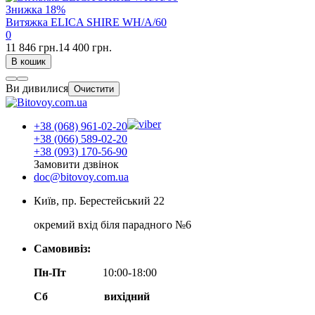
Знижка
18%
Витяжка ELICA SHIRE WH/A/60
0
11 846 грн.
14 400 грн.
В кошик
Ви дивилися
Очистити
+38 (068) 961-02-20
+38 (066) 589-02-20
+38 (093) 170-56-90
Замовити дзвінок
doc@bitovoy.com.ua
Київ, пр. Берестейський 22
окремий вхід біля парадного №6
Самовивіз:
Пн-Пт
10:00-18:00
Сб
вихідний