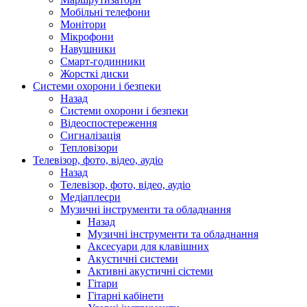
Мобільні телефони
Монітори
Мікрофони
Навушники
Смарт-годинники
Жорсткі диски
Системи охорони і безпеки
Назад
Системи охорони і безпеки
Відеоспостереження
Сигналізація
Тепловізори
Телевізор, фото, відео, аудіо
Назад
Телевізор, фото, відео, аудіо
Медіаплеєри
Музичні інструменти та обладнання
Назад
Музичні інструменти та обладнання
Аксесуари для клавішних
Акустичні системи
Активні акустичні сістеми
Гітари
Гітарні кабінети