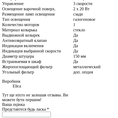
Управление
3 скорости
Освещение варочной поверх.
2 х 20 Вт
Размещение ламп освещения
сзади
Тип освещения
галогеновое
Количество моторов
1
Материал козырька
стекло
Выдвижной козырек
Да
Антивозвратный клапан
Да
Индикация включения
Да
Индикация выбранной скорости
Да
Диаметр штуцера
150 мм
Встраиваемая в шкаф
Да
Жиропоглощающий фильтр
металлический
Угольный фильтp
доп. опция
Виробник
Elica
Тут ще ніхто не залишав отзывы. Ви
можете бути першим!
Ваша оцінка
Представтеся будь ласка
*