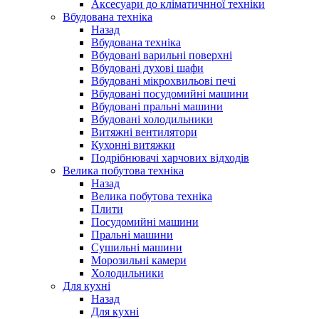
Аксесуари до кліматичнної техніки
Вбудована техніка
Назад
Вбудована техніка
Вбудовані варильні поверхні
Вбудовані духові шафи
Вбудовані мікрохвильові печі
Вбудовані посудомийні машини
Вбудовані пральні машини
Вбудовані холодильники
Витяжні вентилятори
Кухонні витяжки
Подрібнювачі харчових відходів
Велика побутова техніка
Назад
Велика побутова техніка
Плити
Посудомийні машини
Пральні машини
Сушильні машини
Морозильні камери
Холодильники
Для кухні
Назад
Для кухні