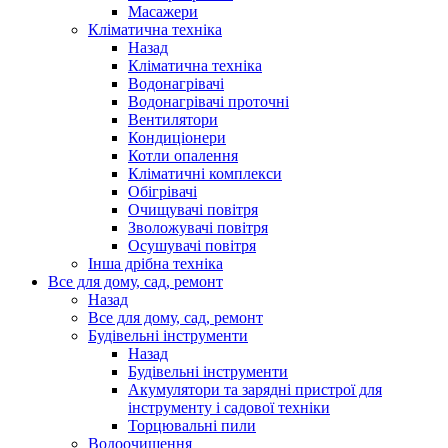
Масажери
Кліматична техніка
Назад
Кліматична техніка
Водонагрівачі
Водонагрівачі проточні
Вентилятори
Кондиціонери
Котли опалення
Кліматичні комплекси
Обігрівачі
Очищувачі повітря
Зволожувачі повітря
Осушувачі повітря
Інша дрібна техніка
Все для дому, сад, ремонт
Назад
Все для дому, сад, ремонт
Будівельні інструменти
Назад
Будівельні інструменти
Акумулятори та зарядні пристрої для
інструменту і садової техніки
Торцювальні пили
Водоочищення