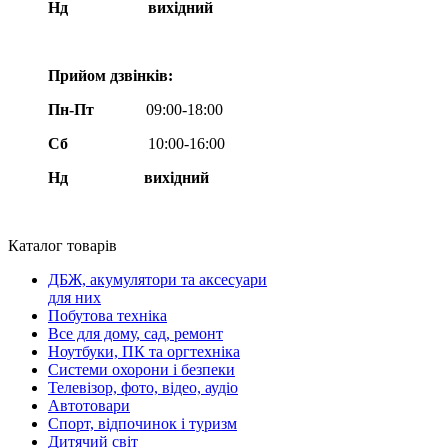
Нд
вихідний
Прийом дзвінків:
Пн-Пт
09:00-18:00
Сб
10:00-16:00
Нд вихідний
Каталог товарів
ДБЖ, акумулятори та аксесуари
для них
Побутова техніка
Все для дому, сад, ремонт
Ноутбуки, ПК та оргтехніка
Системи охорони і безпеки
Телевізор, фото, відео, аудіо
Автотовари
Спорт, відпочинок і туризм
Дитячий світ