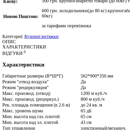
500 грн. крупногабаритні товари (до 60кг) 
Києву:
600 грн. холодильники(до 80 кг) крупногаба
60кг)
Новою Поштою:
за
тарифами перевізника
Категориї:
Кухонні витяжки
ОПИС
ХАРАКТЕРИСТИКИ
0
ВІДГУКИ
Характеристики
Габаритные размеры (В*Ш*Г)
562*900*350 мм
Режим "отвод воздуха"
Да
Режим "рециркуляция"
Да
Макс. производ. (отвод)
1200 м куб./ч
Макс. производ. (рециркул.)
800 м куб./ч
Рек. площадь помещения (в 2.6 м)
до 24 кв. м
Макс. уровень шума
65 дБ
Мин. высота над газ. плитой
65 см
Мин. высота над эл. плитой
43 см
Тип управления
электронный/механич.