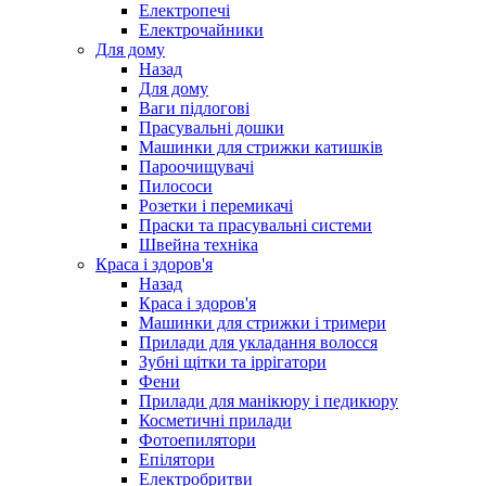
Електропечі
Електрочайники
Для дому
Назад
Для дому
Ваги підлогові
Прасувальні дошки
Машинки для стрижки катишків
Пароочищувачі
Пилососи
Розетки і перемикачі
Праски та прасувальні системи
Швейна техніка
Краса і здоров'я
Назад
Краса і здоров'я
Машинки для стрижки і тримери
Прилади для укладання волосся
Зубні щітки та іррігатори
Фени
Прилади для манікюру і педикюру
Косметичні прилади
Фотоепилятори
Епілятори
Електробритви