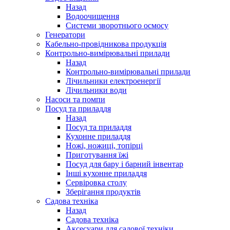
Назад
Водоочищення
Системи зворотнього осмосу
Генератори
Кабельно-провідникова продукція
Контрольно-вимірювальні прилади
Назад
Контрольно-вимірювальні прилади
Лічильники електроенергії
Лічильники води
Насоси та помпи
Посуд та приладдя
Назад
Посуд та приладдя
Кухонне приладдя
Ножі, ножиці, топірці
Приготування їжі
Посуд для бару і барний інвентар
Інші кухонне приладдя
Сервіровка столу
Зберігання продуктів
Садова техніка
Назад
Садова техніка
Аксесуари для садової техніки