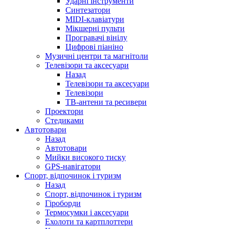
Ударні інструменти
Синтезатори
MIDI-клавіатури
Мікшерні пульти
Програвачі вінілу
Цифрові піаніно
Музичні центри та магнітоли
Телевізори та аксесуари
Назад
Телевізори та аксесуари
Телевізори
ТВ-антени та ресивери
Проектори
Стедиками
Автотовари
Назад
Автотовари
Мийки високого тиску
GPS-навігатори
Спорт, відпочинок і туризм
Назад
Спорт, відпочинок і туризм
Гіроборди
Термосумки і аксесуари
Ехолоти та картплоттери