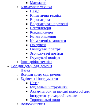
Масажери
Кліматична техніка
Назад
Кліматична техніка
Водонагрівачі
Водонагрівачі проточні
Вентилятори
Кондиціонери
Котли опалення
Кліматичні комплекси
Обігрівачі
Очищувачі повітря
Зволожувачі повітря
Осушувачі повітря
Інша дрібна техніка
Все для дому, сад, ремонт
Назад
Все для дому, сад, ремонт
Будівельні інструменти
Назад
Будівельні інструменти
Акумулятори та зарядні пристрої для
інструменту і садової техніки
Торцювальні пили
Водоочищення