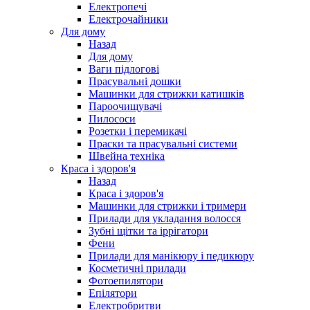
Електропечі
Електрочайники
Для дому
Назад
Для дому
Ваги підлогові
Прасувальні дошки
Машинки для стрижки катишків
Пароочищувачі
Пилососи
Розетки і перемикачі
Праски та прасувальні системи
Швейна техніка
Краса і здоров'я
Назад
Краса і здоров'я
Машинки для стрижки і тримери
Прилади для укладання волосся
Зубні щітки та іррігатори
Фени
Прилади для манікюру і педикюру
Косметичні прилади
Фотоепилятори
Епілятори
Електробритви