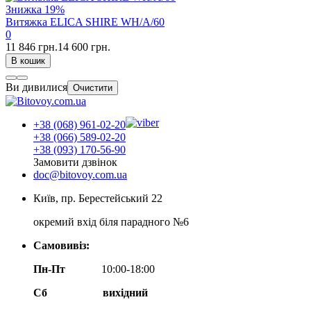
Знижка
19%
Витяжка ELICA SHIRE WH/A/60
0
11 846 грн.
14 600 грн.
В кошик
Ви дивилися
Очистити
+38 (068) 961-02-20
+38 (066) 589-02-20
+38 (093) 170-56-90
Замовити дзвінок
doc@bitovoy.com.ua
Київ, пр. Берестейський 22
окремий вхід біля парадного №6
Самовивіз:
Пн-Пт
10:00-18:00
Сб
вихідний