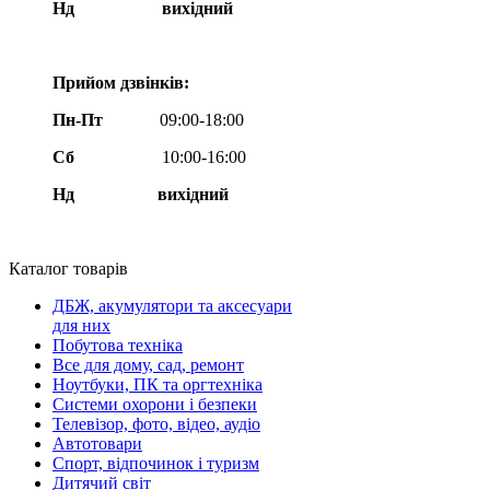
Нд
вихідний
Прийом дзвінків:
Пн-Пт
09:00-18:00
Сб
10:00-16:00
Нд вихідний
Каталог товарів
ДБЖ, акумулятори та аксесуари
для них
Побутова техніка
Все для дому, сад, ремонт
Ноутбуки, ПК та оргтехніка
Системи охорони і безпеки
Телевізор, фото, відео, аудіо
Автотовари
Спорт, відпочинок і туризм
Дитячий світ