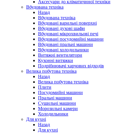
Аксесуари до кліматичнної техніки
Вбудована техніка
Назад
Вбудована техніка
Вбудовані варильні поверхні
Вбудовані духові шафи
Вбудовані мікрохвильові печі
Вбудовані посудомийні машини
Вбудовані пральні машини
Вбудовані холодильники
Витяжні вентилятори
Кухонні витяжки
Подрібнювачі харчових відходів
Велика побутова техніка
Назад
Велика побутова техніка
Плити
Посудомийні машини
Пральні машини
Сушильні машини
Морозильні камери
Холодильники
Для кухні
Назад
Для кухні