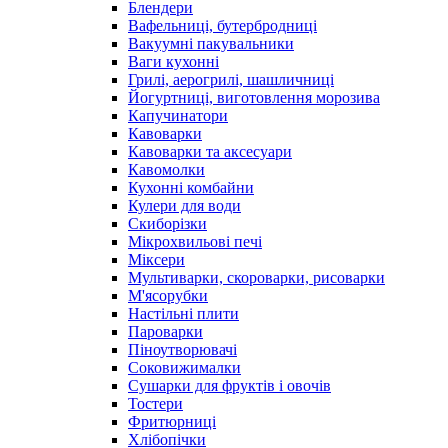
Блендери
Вафельниці, бутербродниці
Вакуумні пакувальники
Ваги кухонні
Грилі, аерогрилі, шашличниці
Йогуртниці, виготовлення морозива
Капучинатори
Кавоварки
Кавоварки та аксесуари
Кавомолки
Кухонні комбайни
Кулери для води
Скиборізки
Мікрохвильові печі
Міксери
Мультиварки, скороварки, рисоварки
М'ясорубки
Настільні плити
Пароварки
Піноутворювачі
Соковижималки
Сушарки для фруктів і овочів
Тостери
Фритюрниці
Хлібопічки