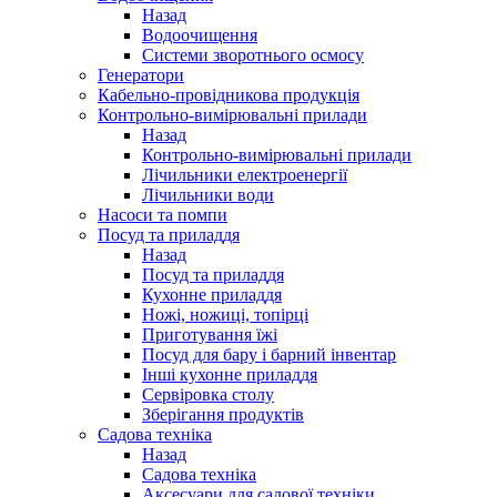
Назад
Водоочищення
Системи зворотнього осмосу
Генератори
Кабельно-провідникова продукція
Контрольно-вимірювальні прилади
Назад
Контрольно-вимірювальні прилади
Лічильники електроенергії
Лічильники води
Насоси та помпи
Посуд та приладдя
Назад
Посуд та приладдя
Кухонне приладдя
Ножі, ножиці, топірці
Приготування їжі
Посуд для бару і барний інвентар
Інші кухонне приладдя
Сервіровка столу
Зберігання продуктів
Садова техніка
Назад
Садова техніка
Аксесуари для садової техніки