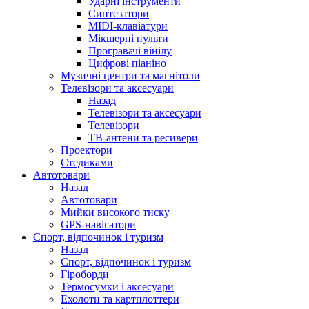
Ударні інструменти
Синтезатори
MIDI-клавіатури
Мікшерні пульти
Програвачі вінілу
Цифрові піаніно
Музичні центри та магнітоли
Телевізори та аксесуари
Назад
Телевізори та аксесуари
Телевізори
ТВ-антени та ресивери
Проектори
Стедиками
Автотовари
Назад
Автотовари
Мийки високого тиску
GPS-навігатори
Спорт, відпочинок і туризм
Назад
Спорт, відпочинок і туризм
Гіроборди
Термосумки і аксесуари
Ехолоти та картплоттери