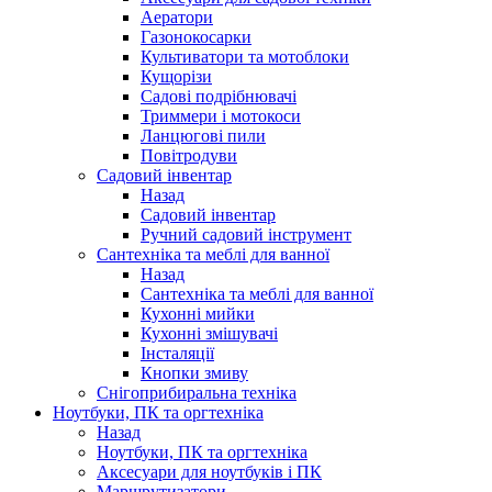
Аератори
Газонокосарки
Культиватори та мотоблоки
Кущорізи
Садові подрібнювачі
Триммери і мотокоси
Ланцюгові пили
Повітродуви
Садовий інвентар
Назад
Садовий інвентар
Ручний садовий інструмент
Сантехніка та меблі для ванної
Назад
Сантехніка та меблі для ванної
Кухонні мийки
Кухонні змішувачі
Інсталяції
Кнопки змиву
Снігоприбиральна техніка
Ноутбуки, ПК та оргтехніка
Назад
Ноутбуки, ПК та оргтехніка
Аксесуари для ноутбуків і ПК
Маршрутизатори