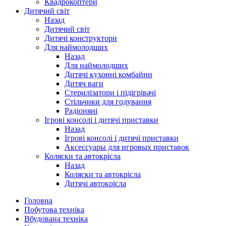
Квадрокоптери
Дитячий світ
Назад
Дитячий світ
Дитячі конструктори
Для наймолодших
Назад
Для наймолодших
Дитячі кухонні комбайни
Дитяч ваги
Стерилізатори і підігрівачі
Стільчики для годування
Радіоняні
Ігрові консолі і дитячі приставки
Назад
Ігрові консолі і дитячі приставки
Аксессуары для игровых приставок
Коляски та автокрісла
Назад
Коляски та автокрісла
Дитячі автокрісла
Головна
Побутова техніка
Вбудована техніка