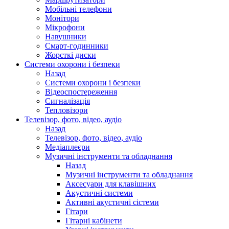
Мобільні телефони
Монітори
Мікрофони
Навушники
Смарт-годинники
Жорсткі диски
Системи охорони і безпеки
Назад
Системи охорони і безпеки
Відеоспостереження
Сигналізація
Тепловізори
Телевізор, фото, відео, аудіо
Назад
Телевізор, фото, відео, аудіо
Медіаплеєри
Музичні інструменти та обладнання
Назад
Музичні інструменти та обладнання
Аксесуари для клавішних
Акустичні системи
Активні акустичні сістеми
Гітари
Гітарні кабінети