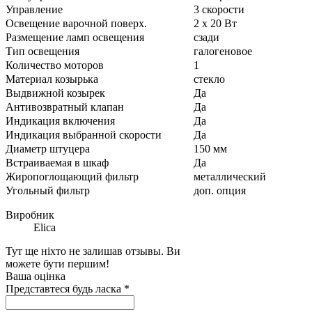
Управление
3 скорости
Освещение варочной поверх.
2 х 20 Вт
Размещение ламп освещения
сзади
Тип освещения
галогеновое
Количество моторов
1
Материал козырька
стекло
Выдвижной козырек
Да
Антивозвратный клапан
Да
Индикация включения
Да
Индикация выбранной скорости
Да
Диаметр штуцера
150 мм
Встраиваемая в шкаф
Да
Жиропоглощающий фильтр
металлический
Угольный фильтp
доп. опция
Виробник
Elica
Тут ще ніхто не залишав отзывы. Ви
можете бути першим!
Ваша оцінка
Представтеся будь ласка
*