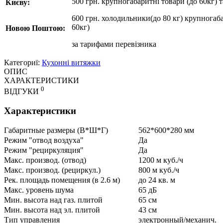
500 грн. крупногабаритні товари (до 60кг) 
Києву:
600 грн. холодильники(до 80 кг) крупногаба
60кг)
Новою Поштою:
за
тарифами перевізника
Категориї:
Кухонні витяжки
ОПИС
ХАРАКТЕРИСТИКИ
0
ВІДГУКИ
Характеристики
Габаритные размеры (В*Ш*Г)
562*600*280 мм
Режим "отвод воздуха"
Да
Режим "рециркуляция"
Да
Макс. производ. (отвод)
1200 м куб./ч
Макс. производ. (рециркул.)
800 м куб./ч
Рек. площадь помещения (в 2.6 м)
до 24 кв. м
Макс. уровень шума
65 дБ
Мин. высота над газ. плитой
65 см
Мин. высота над эл. плитой
43 см
Тип управления
электронный/механич.