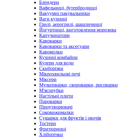
Блендери
Вафельниці, бутербродниці
Вакуумні пакувальники
Ваги кухонні
Грилі, аерогрилі, шашличниці
Йогуртниці, виготовлення морозива
Капучинатори
Кавоварки
Кавоварки та аксесуари
Кавомолки
Кухонні комбайни
Кулери для води
Скиборізки
Мікрохвильові печі
Міксери
Мультиварки, скороварки, рисоварки
М'ясорубки
Настільні плити
Пароварки
Піноутворювачі
Соковижималки
Сушарки для фруктів і овочів
Тостери
Фритюрниці
Хлібопічки