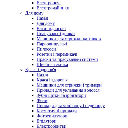
Електропечі
Електрочайники
Для дому
Назад
Для дому
Ваги підлогові
Прасувальні дошки
Машинки для стрижки катишків
Пароочищувачі
Пилососи
Розетки і перемикачі
Праски та прасувальні системи
Швейна техніка
Краса і здоров'я
Назад
Краса і здоров'я
Машинки для стрижки і тримери
Прилади для укладання волосся
Зубні щітки та іррігатори
Фени
Прилади для манікюру і педикюру
Косметичні прилади
Фотоепилятори
Епілятори
Електробритви