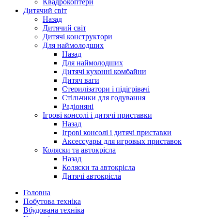
Квадрокоптери
Дитячий світ
Назад
Дитячий світ
Дитячі конструктори
Для наймолодших
Назад
Для наймолодших
Дитячі кухонні комбайни
Дитяч ваги
Стерилізатори і підігрівачі
Стільчики для годування
Радіоняні
Ігрові консолі і дитячі приставки
Назад
Ігрові консолі і дитячі приставки
Аксессуары для игровых приставок
Коляски та автокрісла
Назад
Коляски та автокрісла
Дитячі автокрісла
Головна
Побутова техніка
Вбудована техніка