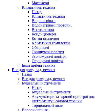
Масажери
Кліматична техніка
Назад
Кліматична техніка
Водонагрівачі
Водонагрівачі проточні
Вентилятори
Кондиціонери
Котли опалення
Кліматичні комплекси
Обігрівачі
Очищувачі повітря
Зволожувачі повітря
Осушувачі повітря
Інша дрібна техніка
Все для дому, сад, ремонт
Назад
Все для дому, сад, ремонт
Будівельні інструменти
Назад
Будівельні інструменти
Акумулятори та зарядні пристрої для
інструменту і садової техніки
Торцювальні пили
Водоочищення