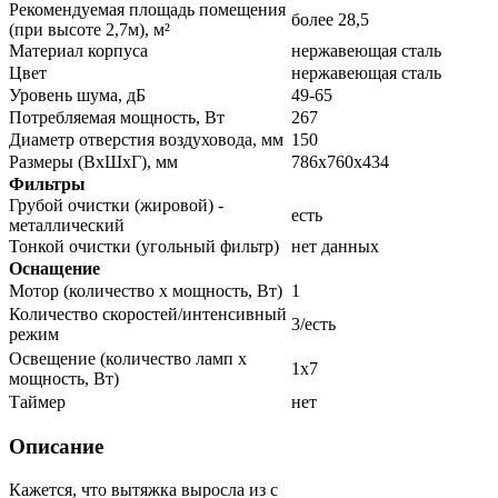
Рекомендуемая площадь помещения
более 28,5
(при высоте 2,7м), м²
Материал корпуса
нержавеющая сталь
Цвет
нержавеющая сталь
Уровень шума, дБ
49-65
Потребляемая мощность, Вт
267
Диаметр отверстия воздуховода, мм
150
Размеры (ВхШхГ), мм
786х760х434
Фильтры
Грубой очистки (жировой) -
есть
металлический
Тонкой очистки (угольный фильтр)
нет данных
Оснащение
Мотор (количество х мощность, Вт)
1
Количество скоростей/интенсивный
3/есть
режим
Освещение (количество ламп х
1х7
мощность, Вт)
Таймер
нет
Описание
Кажется, что вытяжка выросла из с