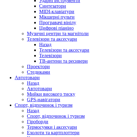
Ударні інструменти
Синтезатори
MIDI-клавіатури
Мікшерні пульти
Програвачі вінілу
Цифрові піаніно
Музичні центри та магнітоли
Телевізори та аксесуари
Назад
Телевізори та аксесуари
Телевізори
ТВ-антени та ресивери
Проектори
Стедиками
Автотовари
Назад
Автотовари
Мийки високого тиску
GPS-навігатори
Спорт, відпочинок і туризм
Назад
Спорт, відпочинок і туризм
Гіроборди
Термосумки і аксесуари
Ехолоти та картплоттери