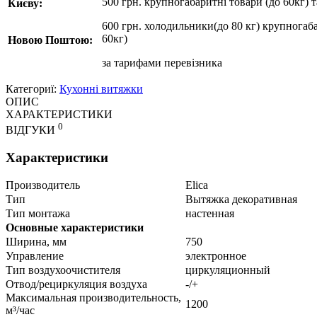
500 грн. крупногабаритні товари (до 60кг) 
Києву:
600 грн. холодильники(до 80 кг) крупногаба
60кг)
Новою Поштою:
за
тарифами перевізника
Категориї:
Кухонні витяжки
ОПИС
ХАРАКТЕРИСТИКИ
0
ВІДГУКИ
Характеристики
Производитель
Elica
Тип
Вытяжка декоративная
Тип монтажа
настенная
Основные характеристики
Ширина, мм
750
Управление
электронное
Тип воздухоочистителя
циркуляционный
Отвод/рециркуляция воздуха
-/+
Mаксимальная производительность,
1200
м³/час