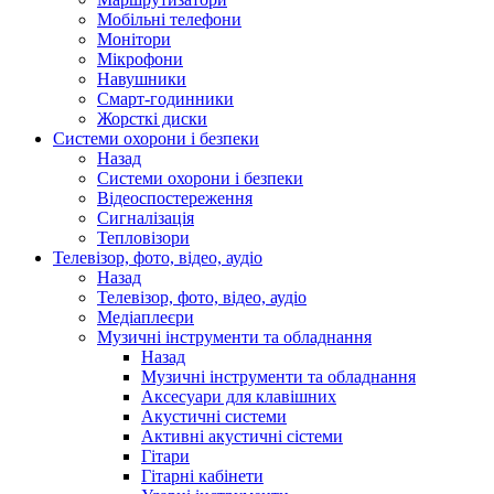
Мобільні телефони
Монітори
Мікрофони
Навушники
Смарт-годинники
Жорсткі диски
Системи охорони і безпеки
Назад
Системи охорони і безпеки
Відеоспостереження
Сигналізація
Тепловізори
Телевізор, фото, відео, аудіо
Назад
Телевізор, фото, відео, аудіо
Медіаплеєри
Музичні інструменти та обладнання
Назад
Музичні інструменти та обладнання
Аксесуари для клавішних
Акустичні системи
Активні акустичні сістеми
Гітари
Гітарні кабінети