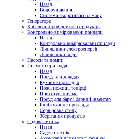
Назад
Водоочищення
Системи зворотнього осмосу
Генератори
Кабельно-провідникова продукція
Контрольно-вимірювальні прилади
Назад
Контрольно-вимірювальні прилади
Лічильники електроенергії
Лічильники води
Насоси та помпи
Посуд та приладдя
Назад
Посуд та приладдя
Кухонне приладдя
Ножі, ножиці, топірці
Приготування їжі
Посуд для бару і барний інвентар
Інші кухонне приладдя
Сервіровка столу
Зберігання продуктів
Садова техніка
Назад
Садова техніка
Аксесуари для садової техніки