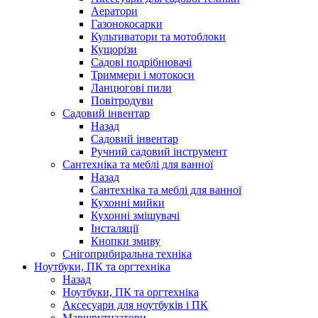
Аератори
Газонокосарки
Культиватори та мотоблоки
Кущорізи
Садові подрібнювачі
Триммери і мотокоси
Ланцюгові пили
Повітродуви
Садовий інвентар
Назад
Садовий інвентар
Ручний садовий інструмент
Сантехніка та меблі для ванної
Назад
Сантехніка та меблі для ванної
Кухонні мийки
Кухонні змішувачі
Інсталяції
Кнопки змиву
Снігоприбиральна техніка
Ноутбуки, ПК та оргтехніка
Назад
Ноутбуки, ПК та оргтехніка
Аксесуари для ноутбуків і ПК
Маршрутизатори