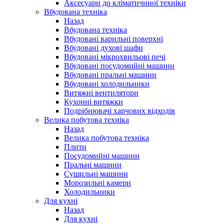
Аксесуари до кліматичнної техніки
Вбудована техніка
Назад
Вбудована техніка
Вбудовані варильні поверхні
Вбудовані духові шафи
Вбудовані мікрохвильові печі
Вбудовані посудомийні машини
Вбудовані пральні машини
Вбудовані холодильники
Витяжні вентилятори
Кухонні витяжки
Подрібнювачі харчових відходів
Велика побутова техніка
Назад
Велика побутова техніка
Плити
Посудомийні машини
Пральні машини
Сушильні машини
Морозильні камери
Холодильники
Для кухні
Назад
Для кухні