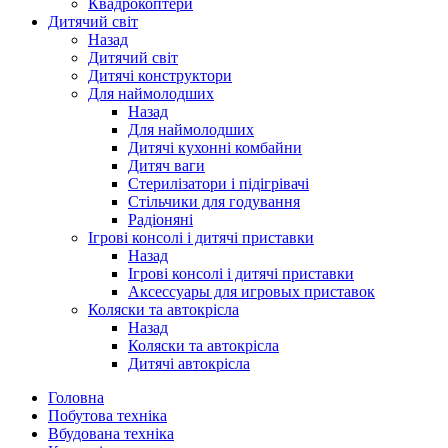
Квадрокоптери
Дитячий світ
Назад
Дитячий світ
Дитячі конструктори
Для наймолодших
Назад
Для наймолодших
Дитячі кухонні комбайни
Дитяч ваги
Стерилізатори і підігрівачі
Стільчики для годування
Радіоняні
Ігрові консолі і дитячі приставки
Назад
Ігрові консолі і дитячі приставки
Аксессуары для игровых приставок
Коляски та автокрісла
Назад
Коляски та автокрісла
Дитячі автокрісла
Головна
Побутова техніка
Вбудована техніка