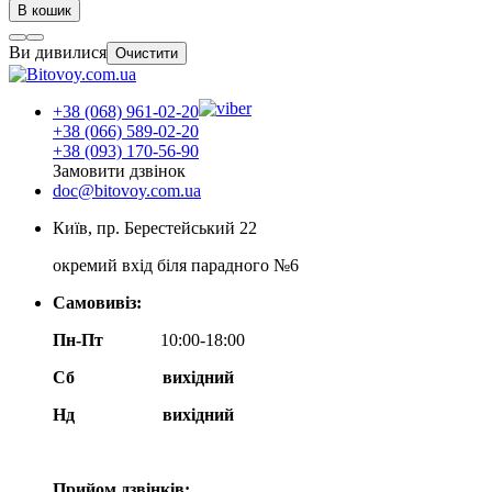
В кошик
Ви дивилися
Очистити
+38 (068) 961-02-20
+38 (066) 589-02-20
+38 (093) 170-56-90
Замовити дзвінок
doc@bitovoy.com.ua
Київ, пр. Берестейський 22
окремий вхід біля парадного №6
Самовивіз:
Пн-Пт
10:00-18:00
Сб
вихідний
Нд
вихідний
Прийом дзвінків: