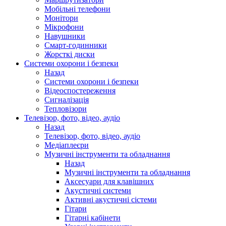
Мобільні телефони
Монітори
Мікрофони
Навушники
Смарт-годинники
Жорсткі диски
Системи охорони і безпеки
Назад
Системи охорони і безпеки
Відеоспостереження
Сигналізація
Тепловізори
Телевізор, фото, відео, аудіо
Назад
Телевізор, фото, відео, аудіо
Медіаплеєри
Музичні інструменти та обладнання
Назад
Музичні інструменти та обладнання
Аксесуари для клавішних
Акустичні системи
Активні акустичні сістеми
Гітари
Гітарні кабінети