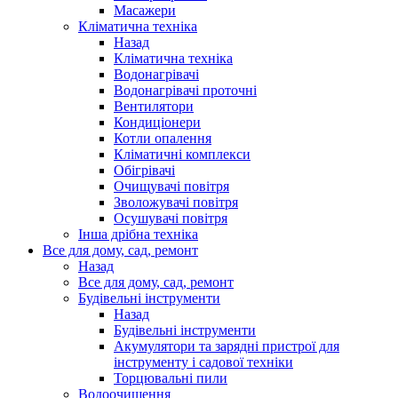
Масажери
Кліматична техніка
Назад
Кліматична техніка
Водонагрівачі
Водонагрівачі проточні
Вентилятори
Кондиціонери
Котли опалення
Кліматичні комплекси
Обігрівачі
Очищувачі повітря
Зволожувачі повітря
Осушувачі повітря
Інша дрібна техніка
Все для дому, сад, ремонт
Назад
Все для дому, сад, ремонт
Будівельні інструменти
Назад
Будівельні інструменти
Акумулятори та зарядні пристрої для
інструменту і садової техніки
Торцювальні пили
Водоочищення