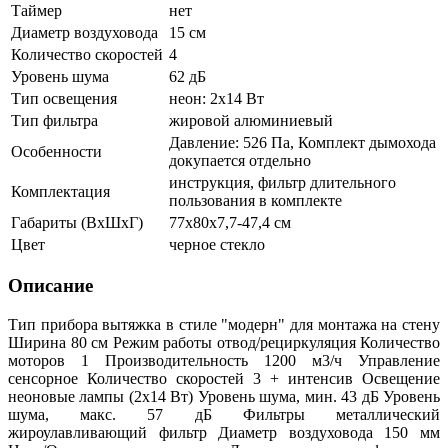
Таймер
нет
Диаметр воздуховода
15 см
Количество скоростей
4
Уровень шума
62 дБ
Тип освещения
неон: 2х14 Вт
Тип фильтра
жировой алюминиевый
Давление: 526 Па, Комплект дымохода
Особенности
докупается отдельно
инструкция, фильтр длительного
Комплектация
пользования в комплекте
Габариты (ВхШхГ)
77х80х7,7-47,4 см
Цвет
черное стекло
Описание
Тип прибора вытяжка в стиле "модерн" для монтажа на стену
Ширина 80 см Режим работы отвод/рециркуляция Количество
моторов 1 Производительность 1200 м3/ч Управление
сенсорное Количество скоростей 3 + интенсив Освещение
неоновые лампы (2х14 Вт) Уровень шума, мин. 43 дБ Уровень
шума, макс. 57 дБ Фильтры металлический
жироулавливающий фильтр Диаметр воздуховода 150 мм