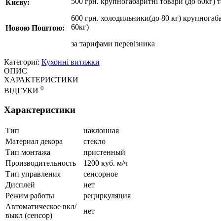
500 грн. крупногабаритні товари (до 60кг) 
Києву:
600 грн. холодильники(до 80 кг) крупногаба
60кг)
Новою Поштою:
за
тарифами перевізника
Категориї:
Кухонні витяжки
ОПИС
ХАРАКТЕРИСТИКИ
0
ВІДГУКИ
Характеристики
Тип
наклонная
Материал декора
стекло
Тип монтажа
пристенный
Производительность
1200 куб. м/ч
Тип управления
сенсорное
Дисплей
нет
Режим работы
рециркуляция
Автоматическое вкл/
нет
выкл (сенсор)