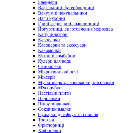
Блендери
Вафельниці, бутербродниці
Вакуумні пакувальники
Ваги кухонні
Грилі, аерогрилі, шашличниці
Йогуртниці, виготовлення морозива
Капучинатори
Кавоварки
Кавоварки та аксесуари
Кавомолки
Кухонні комбайни
Кулери для води
Скиборізки
Мікрохвильові печі
Міксери
Мультиварки, скороварки, рисоварки
М'ясорубки
Настільні плити
Пароварки
Піноутворювачі
Соковижималки
Сушарки для фруктів і овочів
Тостери
Фритюрниці
Хлібопічки