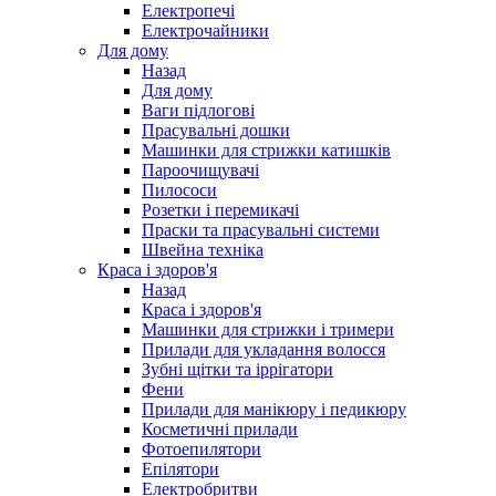
Електропечі
Електрочайники
Для дому
Назад
Для дому
Ваги підлогові
Прасувальні дошки
Машинки для стрижки катишків
Пароочищувачі
Пилососи
Розетки і перемикачі
Праски та прасувальні системи
Швейна техніка
Краса і здоров'я
Назад
Краса і здоров'я
Машинки для стрижки і тримери
Прилади для укладання волосся
Зубні щітки та іррігатори
Фени
Прилади для манікюру і педикюру
Косметичні прилади
Фотоепилятори
Епілятори
Електробритви