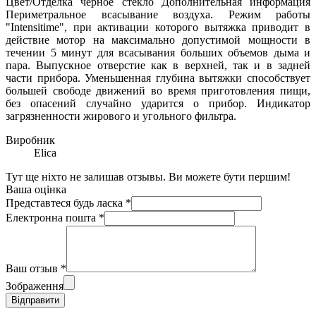
Цвет/Отделка черное стекло Дополнительная информация
Периметральное всасывание воздуха. Режим работы
"Intensitime", при активации которого вытяжка приводит в
действие мотор на максимально допустимой мощности в
течении 5 минут для всасывания больших объемов дыма и
пара. Выпускное отверстие как в верхней, так и в задней
части прибора. Уменьшенная глубина вытяжки способствует
большей свободе движений во время приготовления пищи,
без опасений случайно ударится о прибор. Индикатор
загрязненности жирового и угольного фильтра.
Виробник
Elica
Тут ще ніхто не залишав отзывы. Ви можете бути першим!
Ваша оцінка
Представтеся будь ласка
*
Електронна пошта
*
Ваш отзыв
*
Зображення
Відправити