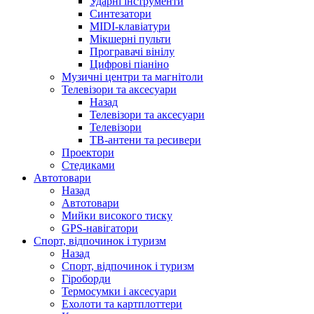
Ударні інструменти
Синтезатори
MIDI-клавіатури
Мікшерні пульти
Програвачі вінілу
Цифрові піаніно
Музичні центри та магнітоли
Телевізори та аксесуари
Назад
Телевізори та аксесуари
Телевізори
ТВ-антени та ресивери
Проектори
Стедиками
Автотовари
Назад
Автотовари
Мийки високого тиску
GPS-навігатори
Спорт, відпочинок і туризм
Назад
Спорт, відпочинок і туризм
Гіроборди
Термосумки і аксесуари
Ехолоти та картплоттери