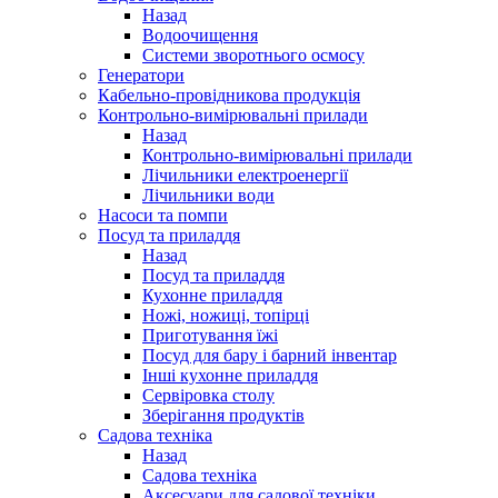
Назад
Водоочищення
Системи зворотнього осмосу
Генератори
Кабельно-провідникова продукція
Контрольно-вимірювальні прилади
Назад
Контрольно-вимірювальні прилади
Лічильники електроенергії
Лічильники води
Насоси та помпи
Посуд та приладдя
Назад
Посуд та приладдя
Кухонне приладдя
Ножі, ножиці, топірці
Приготування їжі
Посуд для бару і барний інвентар
Інші кухонне приладдя
Сервіровка столу
Зберігання продуктів
Садова техніка
Назад
Садова техніка
Аксесуари для садової техніки