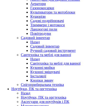
Аератори
Газонокосарки
Культиватори та мотоблоки
Кущорізи
Садові подрібнювачі
Триммери і мотокоси
Ланцюгові пили
Повітродуви
Садовий інвентар
Назад
Садовий інвентар
Ручний садовий інструмент
Сантехніка та меблі для ванної
Назад
Сантехніка та меблі для ванної
Кухонні мийки
Кухонні змішувачі
Інсталяції
Кнопки змиву
Снігоприбиральна техніка
Ноутбуки, ПК та оргтехніка
Назад
Ноутбуки, ПК та оргтехніка
Аксесуари для ноутбуків і ПК
Маршрутизатори