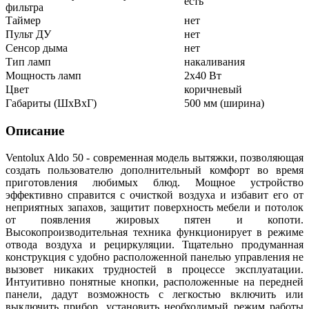
есть
фильтра
Таймер
нет
Пульт ДУ
нет
Сенсор дыма
нет
Тип ламп
накаливания
Мощность ламп
2x40 Вт
Цвет
коричневый
Габариты (ШхВхГ)
500 мм (ширина)
Описание
Ventolux Aldo 50 - современная модель вытяжки, позволяющая
создать пользователю дополнительный комфорт во время
приготовления любимых блюд. Мощное устройство
эффективно справится с очисткой воздуха и избавит его от
неприятных запахов, защитит поверхность мебели и потолок
от появления жировых пятен и копоти.
Высокопроизводительная техника функционирует в режиме
отвода воздуха и рециркуляции. Тщательно продуманная
конструкция с удобно расположенной панелью управления не
вызовет никаких трудностей в процессе эксплуатации.
Интуитивно понятные кнопки, расположенные на передней
панели, дадут возможность с легкостью включить или
выключить прибор, установить необходимый режим работы