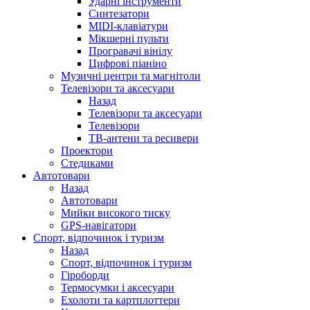
Ударні інструменти
Синтезатори
MIDI-клавіатури
Мікшерні пульти
Програвачі вінілу
Цифрові піаніно
Музичні центри та магнітоли
Телевізори та аксесуари
Назад
Телевізори та аксесуари
Телевізори
ТВ-антени та ресивери
Проектори
Стедиками
Автотовари
Назад
Автотовари
Мийки високого тиску
GPS-навігатори
Спорт, відпочинок і туризм
Назад
Спорт, відпочинок і туризм
Гіроборди
Термосумки і аксесуари
Ехолоти та картплоттери