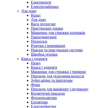
Електропечі
Електрочайники
Для дому
Назад
Для дому
Ваги підлогові
Прасувальні дошки
Машинки для стрижки катишків
Пароочищувачі
Пилососи
Розетки і перемикачі
Праски та прасувальні системи
Швейна техніка
Краса і здоров'я
Назад
Краса і здоров'я
Машинки для стрижки і тримери
Прилади для укладання волосся
Зубні щітки та іррігатори
Фени
Прилади для манікюру і педикюру
Косметичні прилади
Фотоепилятори
Епілятори
Електробритви