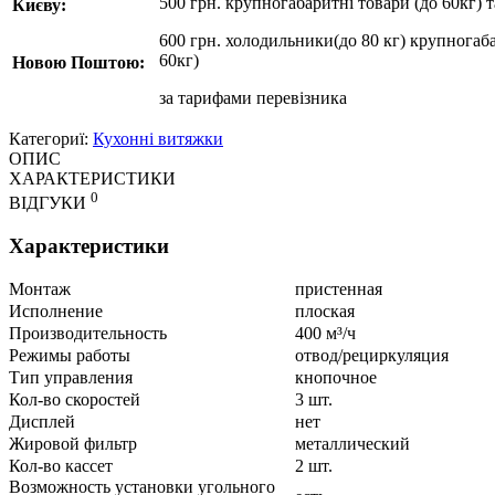
500 грн. крупногабаритні товари (до 60кг) 
Києву:
600 грн. холодильники(до 80 кг) крупногаба
60кг)
Новою Поштою:
за
тарифами перевізника
Категориї:
Кухонні витяжки
ОПИС
ХАРАКТЕРИСТИКИ
0
ВІДГУКИ
Характеристики
Монтаж
пристенная
Исполнение
плоская
Производительность
400 м³/ч
Режимы работы
отвод/рециркуляция
Тип управления
кнопочное
Кол-во скоростей
3 шт.
Дисплей
нет
Жировой фильтр
металлический
Кол-во кассет
2 шт.
Возможность установки угольного