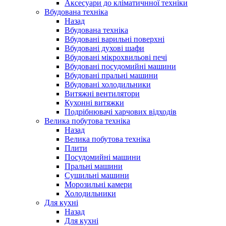
Аксесуари до кліматичнної техніки
Вбудована техніка
Назад
Вбудована техніка
Вбудовані варильні поверхні
Вбудовані духові шафи
Вбудовані мікрохвильові печі
Вбудовані посудомийні машини
Вбудовані пральні машини
Вбудовані холодильники
Витяжні вентилятори
Кухонні витяжки
Подрібнювачі харчових відходів
Велика побутова техніка
Назад
Велика побутова техніка
Плити
Посудомийні машини
Пральні машини
Сушильні машини
Морозильні камери
Холодильники
Для кухні
Назад
Для кухні