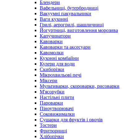
Блендери
Вафельниці, бутербродниці
Вакуумні пакувальники
Ваги кухонні
Грилі, аерогрилі, шашличниці
Йогуртниці, виготовлення морозива
Капучинатори
Кавоварки
Кавоварки та аксесуари
Кавомолки
Кухонні комбайни
Кулери для води
Скиборізки
Мікрохвильові печі
Міксери
Мультиварки, скороварки, рисоварки
М'ясорубки
Настільні плити
Пароварки
Піноутворювачі
Соковижималки
Сушарки для фруктів і овочів
Тостери
Фритюрниці
Хлібопічки