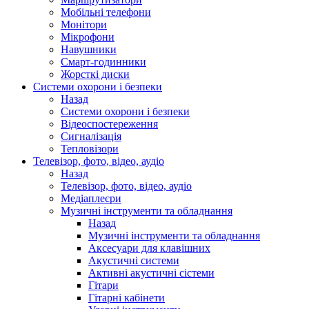
Мобільні телефони
Монітори
Мікрофони
Навушники
Смарт-годинники
Жорсткі диски
Системи охорони і безпеки
Назад
Системи охорони і безпеки
Відеоспостереження
Сигналізація
Тепловізори
Телевізор, фото, відео, аудіо
Назад
Телевізор, фото, відео, аудіо
Медіаплеєри
Музичні інструменти та обладнання
Назад
Музичні інструменти та обладнання
Аксесуари для клавішних
Акустичні системи
Активні акустичні сістеми
Гітари
Гітарні кабінети