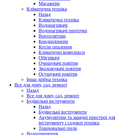
Масажери
Кліматична техніка
Назад
Кліматична техніка
Водонагрівачі
Водонагрівачі проточні
Вентилятори
Кондиціонери
Котли опалення
Кліматичні комплекси
Обігрівачі
Очищувачі повітря
Зволожувачі повітря
Осушувачі повітря
Інша дрібна техніка
Все для дому, сад, ремонт
Назад
Все для дому, сад, ремонт
Будівельні інструменти
Назад
Будівельні інструменти
Акумулятори та зарядні пристрої для
інструменту і садової техніки
Торцювальні пили
Водоочищення