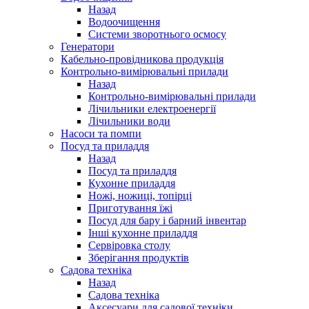
Назад
Водоочищення
Системи зворотнього осмосу
Генератори
Кабельно-провідникова продукція
Контрольно-вимірювальні прилади
Назад
Контрольно-вимірювальні прилади
Лічильники електроенергії
Лічильники води
Насоси та помпи
Посуд та приладдя
Назад
Посуд та приладдя
Кухонне приладдя
Ножі, ножиці, топірці
Приготування їжі
Посуд для бару і барний інвентар
Інші кухонне приладдя
Сервіровка столу
Зберігання продуктів
Садова техніка
Назад
Садова техніка
Аксесуари для садової техніки