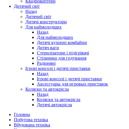
Квадрокоптери
Дитячий світ
Назад
Дитячий світ
Дитячі конструктори
Для наймолодших
Назад
Для наймолодших
Дитячі кухонні комбайни
Дитяч ваги
Стерилізатори і підігрівачі
Стільчики для годування
Радіоняні
Ігрові консолі і дитячі приставки
Назад
Ігрові консолі і дитячі приставки
Аксессуары для игровых приставок
Коляски та автокрісла
Назад
Коляски та автокрісла
Дитячі автокрісла
Головна
Побутова техніка
Вбудована техніка