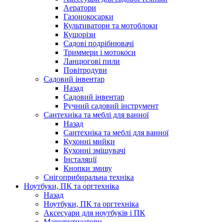
Аератори
Газонокосарки
Культиватори та мотоблоки
Кущорізи
Садові подрібнювачі
Триммери і мотокоси
Ланцюгові пили
Повітродуви
Садовий інвентар
Назад
Садовий інвентар
Ручний садовий інструмент
Сантехніка та меблі для ванної
Назад
Сантехніка та меблі для ванної
Кухонні мийки
Кухонні змішувачі
Інсталяції
Кнопки змиву
Снігоприбиральна техніка
Ноутбуки, ПК та оргтехніка
Назад
Ноутбуки, ПК та оргтехніка
Аксесуари для ноутбуків і ПК
Маршрутизатори