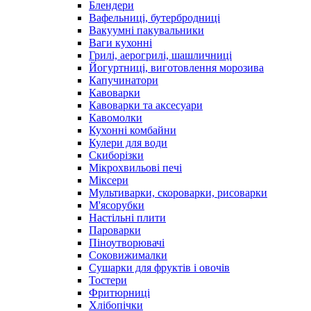
Блендери
Вафельниці, бутербродниці
Вакуумні пакувальники
Ваги кухонні
Грилі, аерогрилі, шашличниці
Йогуртниці, виготовлення морозива
Капучинатори
Кавоварки
Кавоварки та аксесуари
Кавомолки
Кухонні комбайни
Кулери для води
Скиборізки
Мікрохвильові печі
Міксери
Мультиварки, скороварки, рисоварки
М'ясорубки
Настільні плити
Пароварки
Піноутворювачі
Соковижималки
Сушарки для фруктів і овочів
Тостери
Фритюрниці
Хлібопічки