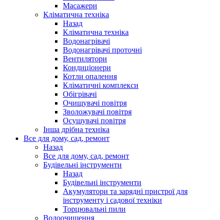
Масажери
Кліматична техніка
Назад
Кліматична техніка
Водонагрівачі
Водонагрівачі проточні
Вентилятори
Кондиціонери
Котли опалення
Кліматичні комплекси
Обігрівачі
Очищувачі повітря
Зволожувачі повітря
Осушувачі повітря
Інша дрібна техніка
Все для дому, сад, ремонт
Назад
Все для дому, сад, ремонт
Будівельні інструменти
Назад
Будівельні інструменти
Акумулятори та зарядні пристрої для
інструменту і садової техніки
Торцювальні пили
Водоочищення