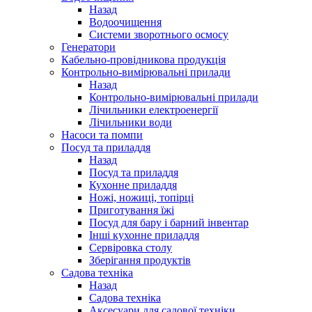
Назад
Водоочищення
Системи зворотнього осмосу
Генератори
Кабельно-провідникова продукція
Контрольно-вимірювальні прилади
Назад
Контрольно-вимірювальні прилади
Лічильники електроенергії
Лічильники води
Насоси та помпи
Посуд та приладдя
Назад
Посуд та приладдя
Кухонне приладдя
Ножі, ножиці, топірці
Приготування їжі
Посуд для бару і барний інвентар
Інші кухонне приладдя
Сервіровка столу
Зберігання продуктів
Садова техніка
Назад
Садова техніка
Аксесуари для садової техніки