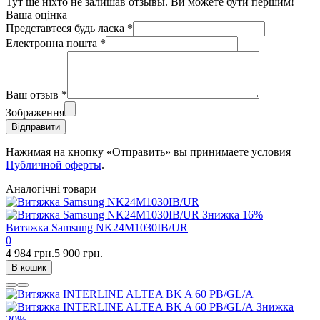
Тут ще ніхто не залишав отзывы. Ви можете бути першим!
Ваша оцінка
Представтеся будь ласка
*
Електронна пошта
*
Ваш отзыв
*
Зображення
Відправити
Нажимая на кнопку «Отправить» вы принимаете условия
Публичной оферты
.
Аналогічні товари
Знижка
16%
Витяжка Samsung NK24M1030IB/UR
0
4 984 грн.
5 900 грн.
В кошик
Знижка
20%