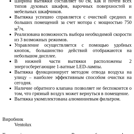
Ширина вытяжки составляет 60 см, как и почти всех
типов духовых шкафов, варочных поверхностей и
мебельных шкафчиков.
Вытяжка успешно справляется с очисткой средних и
больших помещений за счет мотора с мощностью 750
3
м
/ч.
Реализована возможность выбора необходимой скорости
из 3 возможных режимов.
Управление осуществляется с помощью удобных
кнопок, большинство действий отображаются на
небольшом дисплее.
В нижней части вытяжки расположены 2
энергосберегающие 1-ватные LED-лампы.
Вытяжка функционирует методом отвода воздуха на
улицу – наиболее эффективным способом очистки на
сегодня.
Наличие обратного клапана позволяет не беспокоится о
том, что грязный воздух может вернуться в помещение.
Вытяжка укомплектована алюминиевым фильтром.
Виробник
Ventolux