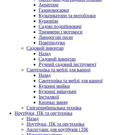
Аератори
Газонокосарки
Культиватори та мотоблоки
Кущорізи
Садові подрібнювачі
Триммери і мотокоси
Ланцюгові пили
Повітродуви
Садовий інвентар
Назад
Садовий інвентар
Ручний садовий інструмент
Сантехніка та меблі для ванної
Назад
Сантехніка та меблі для ванної
Кухонні мийки
Кухонні змішувачі
Інсталяції
Кнопки змиву
Снігоприбиральна техніка
Ноутбуки, ПК та оргтехніка
Назад
Ноутбуки, ПК та оргтехніка
Аксесуари для ноутбуків і ПК
Маршрутизатори