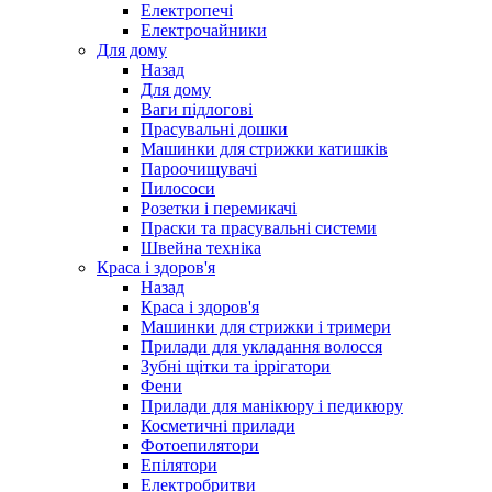
Електропечі
Електрочайники
Для дому
Назад
Для дому
Ваги підлогові
Прасувальні дошки
Машинки для стрижки катишків
Пароочищувачі
Пилососи
Розетки і перемикачі
Праски та прасувальні системи
Швейна техніка
Краса і здоров'я
Назад
Краса і здоров'я
Машинки для стрижки і тримери
Прилади для укладання волосся
Зубні щітки та іррігатори
Фени
Прилади для манікюру і педикюру
Косметичні прилади
Фотоепилятори
Епілятори
Електробритви