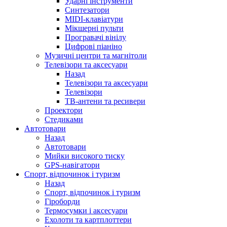
Ударні інструменти
Синтезатори
MIDI-клавіатури
Мікшерні пульти
Програвачі вінілу
Цифрові піаніно
Музичні центри та магнітоли
Телевізори та аксесуари
Назад
Телевізори та аксесуари
Телевізори
ТВ-антени та ресивери
Проектори
Стедиками
Автотовари
Назад
Автотовари
Мийки високого тиску
GPS-навігатори
Спорт, відпочинок і туризм
Назад
Спорт, відпочинок і туризм
Гіроборди
Термосумки і аксесуари
Ехолоти та картплоттери