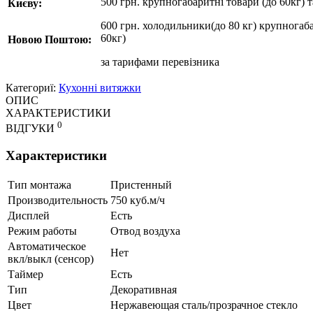
500 грн. крупногабаритні товари (до 60кг) 
Києву:
600 грн. холодильники(до 80 кг) крупногаба
60кг)
Новою Поштою:
за
тарифами перевізника
Категориї:
Кухонні витяжки
ОПИС
ХАРАКТЕРИСТИКИ
0
ВІДГУКИ
Характеристики
Тип монтажа
Пристенный
Производительность
750 куб.м/ч
Дисплей
Есть
Режим работы
Отвод воздуха
Автоматическое
Нет
вкл/выкл (сенсор)
Таймер
Есть
Тип
Декоративная
Цвет
Нержавеющая сталь/прозрачное стекло