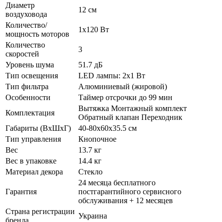
Диаметр
12 см
воздуховода
Количество/
1х120 Вт
мощность моторов
Количество
3
скоростей
Уровень шума
51.7 дБ
Тип освещения
LED лампы: 2х1 Вт
Тип фильтра
Алюминиевый (жировой)
Особенности
Таймер отсрочки до 99 мин
Вытяжка Монтажный комплект
Комплектация
Обратный клапан Переходник
Габариты (ВхШхГ)
40-80х60х35.5 см
Тип управления
Кнопочное
Вес
13.7 кг
Вес в упаковке
14.4 кг
Материал декора
Стекло
24 месяца бесплатного
Гарантия
постгарантийного сервисного
обслуживания + 12 месяцев
Страна регистрации
Украина
бренда