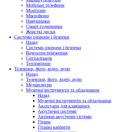
Мобільні телефони
Монітори
Мікрофони
Навушники
Смарт-годинники
Жорсткі диски
Системи охорони і безпеки
Назад
Системи охорони і безпеки
Відеоспостереження
Сигналізація
Тепловізори
Телевізор, фото, відео, аудіо
Назад
Телевізор, фото, відео, аудіо
Медіаплеєри
Музичні інструменти та обладнання
Назад
Музичні інструменти та обладнання
Аксесуари для клавішних
Акустичні системи
Активні акустичні сістеми
Гітари
Гітарні кабінети