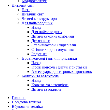
Квадрокоптери
Дитячий світ
Назад
Дитячий світ
Дитячі конструктори
Для наймолодших
Назад
Для наймолодших
Дитячі кухонні комбайни
Дитяч ваги
Стерилізатори і підігрівачі
Стільчики для годування
Радіоняні
Ігрові консолі і дитячі приставки
Назад
Ігрові консолі і дитячі приставки
Аксессуары для игровых приставок
Коляски та автокрісла
Назад
Коляски та автокрісла
Дитячі автокрісла
Головна
Побутова техніка
Вбудована техніка