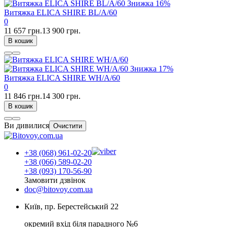
Знижка
16%
Витяжка ELICA SHIRE BL/A/60
0
11 657 грн.
13 900 грн.
В кошик
Знижка
17%
Витяжка ELICA SHIRE WH/A/60
0
11 846 грн.
14 300 грн.
В кошик
Ви дивилися
Очистити
+38 (068) 961-02-20
+38 (066) 589-02-20
+38 (093) 170-56-90
Замовити дзвінок
doc@bitovoy.com.ua
Київ, пр. Берестейський 22
окремий вхід біля парадного №6