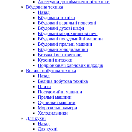
Аксесуари до кліматичнної техніки
Вбудована техніка
Назад
Вбудована техніка
Вбудовані варильні поверхні
Вбудовані духові шафи
Вбудовані мікрохвильові печі
Вбудовані посудомийні машини
Вбудовані пральні машини
Вбудовані холодильники
Витяжні вентилятори
Кухонні витяжки
Подрібнювачі харчових відходів
Велика побутова техніка
Назад
Велика побутова техніка
Плити
Посудомийні машини
Пральні машини
Сушильні машини
Морозильні камери
Холодильники
Для кухні
Назад
Для кухні