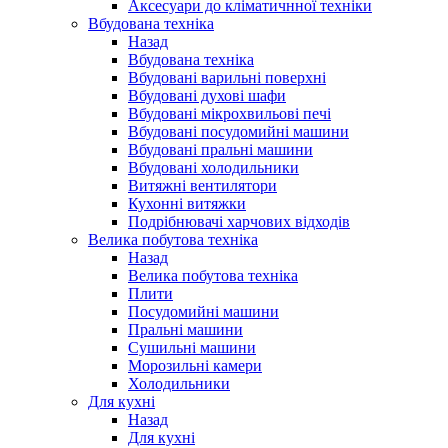
Аксесуари до кліматичнної техніки
Вбудована техніка
Назад
Вбудована техніка
Вбудовані варильні поверхні
Вбудовані духові шафи
Вбудовані мікрохвильові печі
Вбудовані посудомийні машини
Вбудовані пральні машини
Вбудовані холодильники
Витяжні вентилятори
Кухонні витяжки
Подрібнювачі харчових відходів
Велика побутова техніка
Назад
Велика побутова техніка
Плити
Посудомийні машини
Пральні машини
Сушильні машини
Морозильні камери
Холодильники
Для кухні
Назад
Для кухні