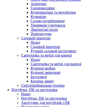
Аератори
Газонокосарки
Культиватори та мотоблоки
Кущорізи
Садові подрібнювачі
Триммери і мотокоси
Ланцюгові пили
Повітродуви
Садовий інвентар
Назад
Садовий інвентар
Ручний садовий інструмент
Сантехніка та меблі для ванної
Назад
Сантехніка та меблі для ванної
Кухонні мийки
Кухонні змішувачі
Інсталяції
Кнопки змиву
Снігоприбиральна техніка
Ноутбуки, ПК та оргтехніка
Назад
Ноутбуки, ПК та оргтехніка
Аксесуари для ноутбуків і ПК
Маршрутизатори