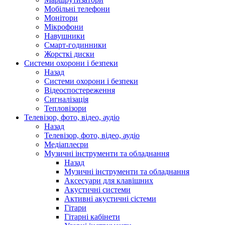
Мобільні телефони
Монітори
Мікрофони
Навушники
Смарт-годинники
Жорсткі диски
Системи охорони і безпеки
Назад
Системи охорони і безпеки
Відеоспостереження
Сигналізація
Тепловізори
Телевізор, фото, відео, аудіо
Назад
Телевізор, фото, відео, аудіо
Медіаплеєри
Музичні інструменти та обладнання
Назад
Музичні інструменти та обладнання
Аксесуари для клавішних
Акустичні системи
Активні акустичні сістеми
Гітари
Гітарні кабінети