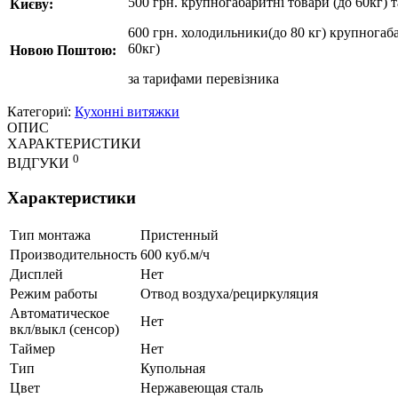
500 грн. крупногабаритні товари (до 60кг) 
Києву:
600 грн. холодильники(до 80 кг) крупногаба
60кг)
Новою Поштою:
за
тарифами перевізника
Категориї:
Кухонні витяжки
ОПИС
ХАРАКТЕРИСТИКИ
0
ВІДГУКИ
Характеристики
Тип монтажа
Пристенный
Производительность
600 куб.м/ч
Дисплей
Нет
Режим работы
Отвод воздуха/рециркуляция
Автоматическое
Нет
вкл/выкл (сенсор)
Таймер
Нет
Тип
Купольная
Цвет
Нержавеющая сталь