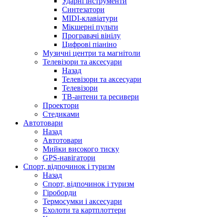
Ударні інструменти
Синтезатори
MIDI-клавіатури
Мікшерні пульти
Програвачі вінілу
Цифрові піаніно
Музичні центри та магнітоли
Телевізори та аксесуари
Назад
Телевізори та аксесуари
Телевізори
ТВ-антени та ресивери
Проектори
Стедиками
Автотовари
Назад
Автотовари
Мийки високого тиску
GPS-навігатори
Спорт, відпочинок і туризм
Назад
Спорт, відпочинок і туризм
Гіроборди
Термосумки і аксесуари
Ехолоти та картплоттери