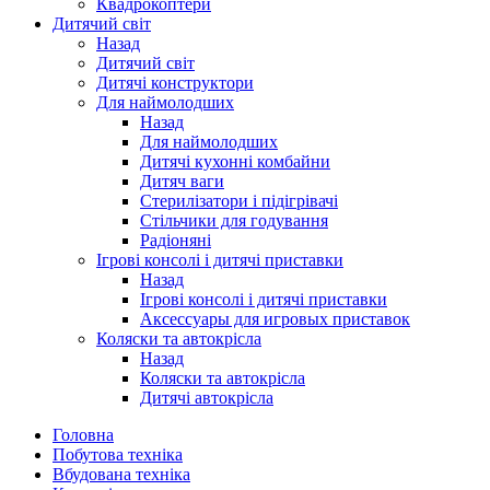
Квадрокоптери
Дитячий світ
Назад
Дитячий світ
Дитячі конструктори
Для наймолодших
Назад
Для наймолодших
Дитячі кухонні комбайни
Дитяч ваги
Стерилізатори і підігрівачі
Стільчики для годування
Радіоняні
Ігрові консолі і дитячі приставки
Назад
Ігрові консолі і дитячі приставки
Аксессуары для игровых приставок
Коляски та автокрісла
Назад
Коляски та автокрісла
Дитячі автокрісла
Головна
Побутова техніка
Вбудована техніка