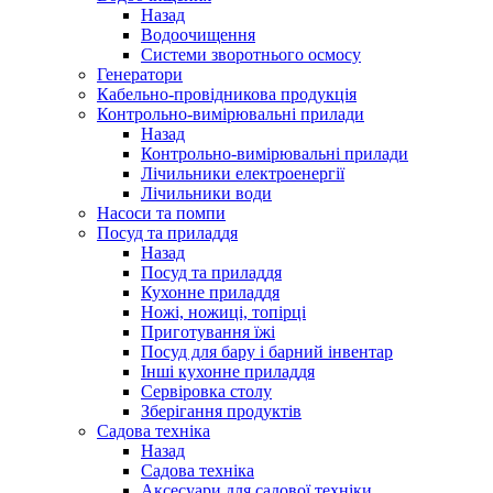
Назад
Водоочищення
Системи зворотнього осмосу
Генератори
Кабельно-провідникова продукція
Контрольно-вимірювальні прилади
Назад
Контрольно-вимірювальні прилади
Лічильники електроенергії
Лічильники води
Насоси та помпи
Посуд та приладдя
Назад
Посуд та приладдя
Кухонне приладдя
Ножі, ножиці, топірці
Приготування їжі
Посуд для бару і барний інвентар
Інші кухонне приладдя
Сервіровка столу
Зберігання продуктів
Садова техніка
Назад
Садова техніка
Аксесуари для садової техніки