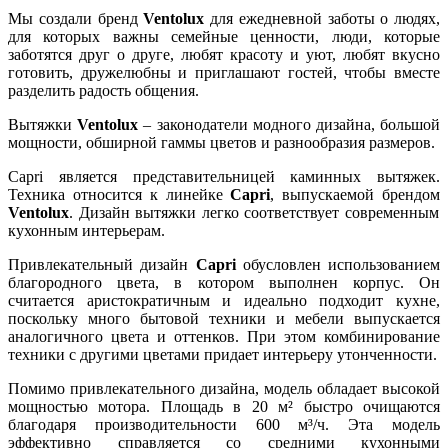
Мы создали бренд
Ventolux
для ежедневной заботы о людях,
для которых важны семейные ценности, люди, которые
заботятся друг о друге, любят красоту и уют, любят вкусно
готовить, дружелюбны и приглашают гостей, чтобы вместе
разделить радость общения.
Вытяжки
Ventolux
– законодатели модного дизайна, большой
мощности, обширной гаммы цветов и разнообразия размеров.
Capri является представительницей каминных вытяжек.
Техника относится к линейке
Capri
, выпускаемой брендом
Ventolux
. Дизайн вытяжки легко соответствует современным
кухонным интерьерам.
Привлекательный дизайн
Capri
обусловлен использованием
благородного цвета, в котором выполнен корпус. Он
считается аристократичным и идеально подходит кухне,
поскольку много бытовой техники и мебели выпускается
аналогичного цвета и оттенков. При этом комбинирование
техники с другими цветами придает интерьеру утонченности.
Помимо привлекательного дизайна, модель обладает высокой
мощностью мотора. Площадь в 20 м² быстро очищаются
благодаря производительности 600 м³/ч. Эта модель
эффективно справляется со средними кухонными