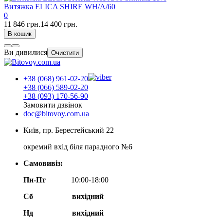
Витяжка ELICA SHIRE WH/A/60
0
11 846 грн.
14 400 грн.
В кошик
Ви дивилися
Очистити
+38 (068) 961-02-20
+38 (066) 589-02-20
+38 (093) 170-56-90
Замовити дзвінок
doc@bitovoy.com.ua
Київ, пр. Берестейський 22
окремий вхід біля парадного №6
Самовивіз:
Пн-Пт
10:00-18:00
Сб
вихідний
Нд
вихідний