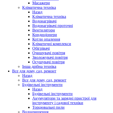
Масажери
Кліматична техніка
Назад
Кліматична техніка
Водонагрівачі
Водонагрівачі проточні
Вентилятори
Кондиціонери
Котли опалення
Кліматичні комплекси
Обігрівачі
Очищувачі повітря
Зволожувачі повітря
Осушувачі повітря
Інша дрібна техніка
Все для дому, сад, ремонт
Назад
Все для дому, сад, ремонт
Будівельні інструменти
Назад
Будівельні інструменти
Акумулятори та зарядні пристрої для
інструменту і садової техніки
Торцювальні пили
Водоочищення