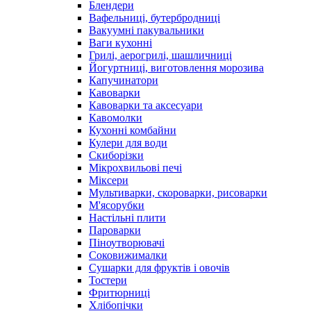
Блендери
Вафельниці, бутербродниці
Вакуумні пакувальники
Ваги кухонні
Грилі, аерогрилі, шашличниці
Йогуртниці, виготовлення морозива
Капучинатори
Кавоварки
Кавоварки та аксесуари
Кавомолки
Кухонні комбайни
Кулери для води
Скиборізки
Мікрохвильові печі
Міксери
Мультиварки, скороварки, рисоварки
М'ясорубки
Настільні плити
Пароварки
Піноутворювачі
Соковижималки
Сушарки для фруктів і овочів
Тостери
Фритюрниці
Хлібопічки