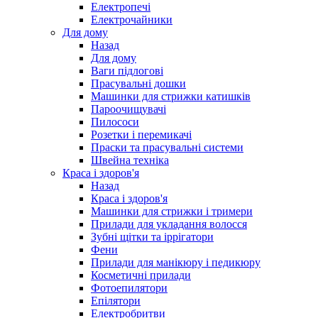
Електропечі
Електрочайники
Для дому
Назад
Для дому
Ваги підлогові
Прасувальні дошки
Машинки для стрижки катишків
Пароочищувачі
Пилососи
Розетки і перемикачі
Праски та прасувальні системи
Швейна техніка
Краса і здоров'я
Назад
Краса і здоров'я
Машинки для стрижки і тримери
Прилади для укладання волосся
Зубні щітки та іррігатори
Фени
Прилади для манікюру і педикюру
Косметичні прилади
Фотоепилятори
Епілятори
Електробритви