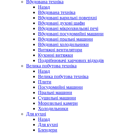
Вбудована техніка
Назад
Вбудована техніка
Вбудовані варильні поверхні
Вбудовані духові шафи
Вбудовані мікрохвильові печі
Вбудовані посудомийні машини
Вбудовані пральні машини
Вбудовані холодильники
Витяжні вентилятори
Кухонні витяжки
Подрібнювачі харчових відходів
Велика побутова техніка
Назад
Велика побутова техніка
Плити
Посудомийні машини
Пральні машини
Сушильні машини
Морозильні камери
Холодильники
Для кухні
Назад
Для кухні
Блендери