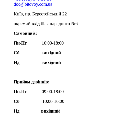
doc@bitovoy.com.ua
Київ, пр. Берестейський 22
окремий вхід біля парадного №6
Самовивіз:
Пн-Пт
10:00-18:00
Сб
вихідний
Нд
вихідний
Прийом дзвінків:
Пн-Пт
09:00-18:00
Сб
10:00-16:00
Нд вихідний