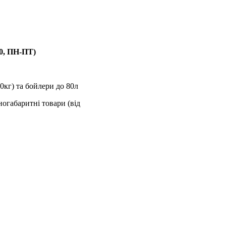
00, ПН-ПТ)
0кг) та бойлери до 80л
ногабаритні товари (від