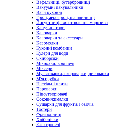
Вафельниці, бутербродниці
Вакуумні пакувальники
Ваги кухонні
Грилі, аерогрилі, шашличниці
Йогуртниці, виготовлення морозива
Капучинатори
Кавоварки
Кавоварки та аксесуари
Кавомолки
Кухонні комбайни
Кулери для води
Скиборізки
Мікрохвильові печі
Міксери
Мультиварки, скороварки, рисоварки
М'ясорубки
Настільні плити
Пароварки
Піноутворювачі
Соковижималки
Сушарки для фруктів і овочів
Тостери
Фритюрниці
Хлібопічки
Електропечі