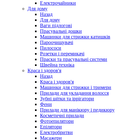
Електрочайники
Для дому
Назад
Для дому
Ваги підлогові
Прасувальні дошки
Машинки для стрижки катишків
Пароочищувачі
Пилососи
Розетки і перемикачі
Праски та прасувальні системи
Швейна техніка
Краса і здоров'я
Назад
Краса і здоров'я
Машинки для стрижки і тримери
Прилади для укладання волосся
Зубні щітки та іррігатори
Фени
Прилади для манікюру і педикюру
Косметичні прилади
Фотоепилятори
Епілятори
Електробритви
Масажери