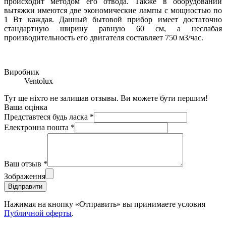
происходит методом его отвода. Также в оборудовании
вытяжки имеются две экономические лампы с мощностью по
1 Вт каждая. Данный бытовой прибор имеет достаточно
стандартную ширину равную 60 см, а неслабая
производительность его двигателя составляет 750 м3/час.
Виробник
Ventolux
Тут ще ніхто не залишав отзывы. Ви можете бути першим!
Ваша оцінка
Представтеся будь ласка
*
Електронна пошта
*
Ваш отзыв
*
Зображення
Відправити
Нажимая на кнопку «Отправить» вы принимаете условия
Публичной оферты
.