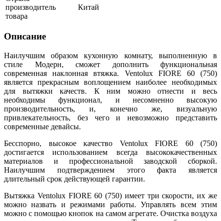
производитель
Китай
товара
Описание
Наилучшим образом кухонную комнату, выполненную в
стиле Модерн, сможет дополнить функциональная
современная наклонная втяжка. Ventolux FIORE 60 (750)
является прекрасным воплощением наиболее необходимых
для вытяжки качеств. К ним можно отнести и весь
необходимы функционал, и несомненно высокую
производительность, и, конечно же, визуальную
привлекательность, без чего и невозможно представить
современные девайсы.
Бесспорно, высокое качество Ventolux FIORE 60 (750)
достигается использованием всегда высококачественных
материалов и профессиональной заводской сборкой.
Наилучшим подтверждением этого факта является
длительный срок действующей гарантии.
Вытяжка Ventolux FIORE 60 (750) имеет три скорости, их же
можно назвать и режимами работы. Управлять всем этим
можно с помощью кнопок на самом агрегате. Очистка воздуха