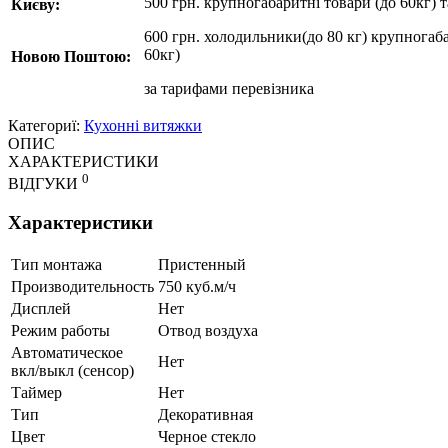
500 грн. крупногабаритні товари (до 60кг) 
Києву:
600 грн. холодильники(до 80 кг) крупногаба
60кг)
Новою Поштою:
за
тарифами перевізника
Категориї:
Кухонні витяжки
ОПИС
ХАРАКТЕРИСТИКИ
0
ВІДГУКИ
Характеристики
Тип монтажа
Пристенный
Производительность
750 куб.м/ч
Дисплей
Нет
Режим работы
Отвод воздуха
Автоматическое
Нет
вкл/выкл (сенсор)
Таймер
Нет
Тип
Декоративная
Цвет
Черное стекло