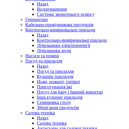
Назад
Водоочищення
Системи зворотнього осмосу
Генератори
Кабельно-провідникова продукція
Контрольно-вимірювальні прилади
Назад
Контрольно-вимірювальні прилади
Лічильники електроенергії
Лічильники води
Насоси та помпи
Посуд та приладдя
Назад
Посуд та приладдя
Кухонне приладдя
Ножі, ножиці, топірці
Приготування їжі
Посуд для бару і барний інвентар
Інші кухонне приладдя
Сервіровка столу
Зберігання продуктів
Садова техніка
Назад
Садова техніка
Аксесуари для садової техніки