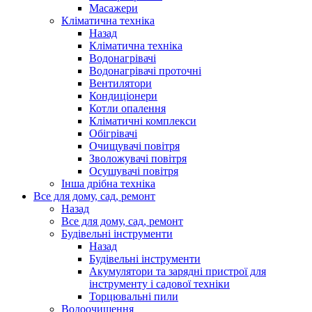
Масажери
Кліматична техніка
Назад
Кліматична техніка
Водонагрівачі
Водонагрівачі проточні
Вентилятори
Кондиціонери
Котли опалення
Кліматичні комплекси
Обігрівачі
Очищувачі повітря
Зволожувачі повітря
Осушувачі повітря
Інша дрібна техніка
Все для дому, сад, ремонт
Назад
Все для дому, сад, ремонт
Будівельні інструменти
Назад
Будівельні інструменти
Акумулятори та зарядні пристрої для
інструменту і садової техніки
Торцювальні пили
Водоочищення