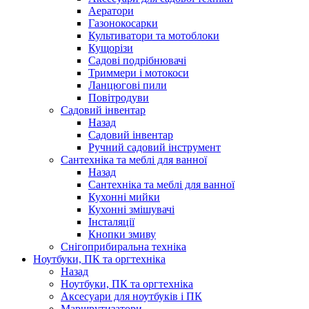
Аератори
Газонокосарки
Культиватори та мотоблоки
Кущорізи
Садові подрібнювачі
Триммери і мотокоси
Ланцюгові пили
Повітродуви
Садовий інвентар
Назад
Садовий інвентар
Ручний садовий інструмент
Сантехніка та меблі для ванної
Назад
Сантехніка та меблі для ванної
Кухонні мийки
Кухонні змішувачі
Інсталяції
Кнопки змиву
Снігоприбиральна техніка
Ноутбуки, ПК та оргтехніка
Назад
Ноутбуки, ПК та оргтехніка
Аксесуари для ноутбуків і ПК
Маршрутизатори