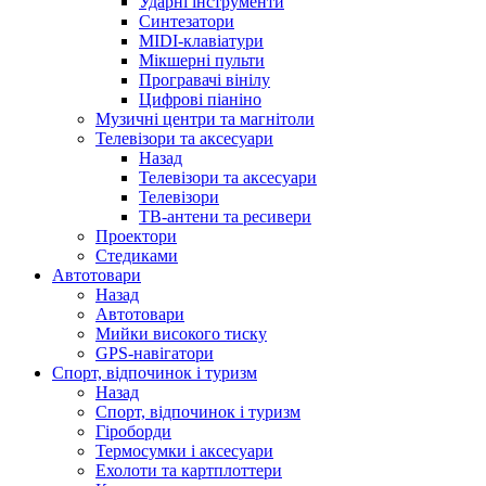
Ударні інструменти
Синтезатори
MIDI-клавіатури
Мікшерні пульти
Програвачі вінілу
Цифрові піаніно
Музичні центри та магнітоли
Телевізори та аксесуари
Назад
Телевізори та аксесуари
Телевізори
ТВ-антени та ресивери
Проектори
Стедиками
Автотовари
Назад
Автотовари
Мийки високого тиску
GPS-навігатори
Спорт, відпочинок і туризм
Назад
Спорт, відпочинок і туризм
Гіроборди
Термосумки і аксесуари
Ехолоти та картплоттери