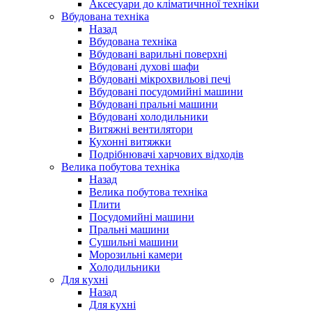
Аксесуари до кліматичнної техніки
Вбудована техніка
Назад
Вбудована техніка
Вбудовані варильні поверхні
Вбудовані духові шафи
Вбудовані мікрохвильові печі
Вбудовані посудомийні машини
Вбудовані пральні машини
Вбудовані холодильники
Витяжні вентилятори
Кухонні витяжки
Подрібнювачі харчових відходів
Велика побутова техніка
Назад
Велика побутова техніка
Плити
Посудомийні машини
Пральні машини
Сушильні машини
Морозильні камери
Холодильники
Для кухні
Назад
Для кухні