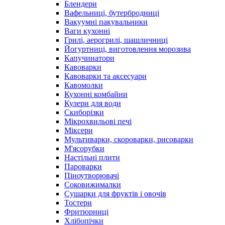
Блендери
Вафельниці, бутербродниці
Вакуумні пакувальники
Ваги кухонні
Грилі, аерогрилі, шашличниці
Йогуртниці, виготовлення морозива
Капучинатори
Кавоварки
Кавоварки та аксесуари
Кавомолки
Кухонні комбайни
Кулери для води
Скиборізки
Мікрохвильові печі
Міксери
Мультиварки, скороварки, рисоварки
М'ясорубки
Настільні плити
Пароварки
Піноутворювачі
Соковижималки
Сушарки для фруктів і овочів
Тостери
Фритюрниці
Хлібопічки