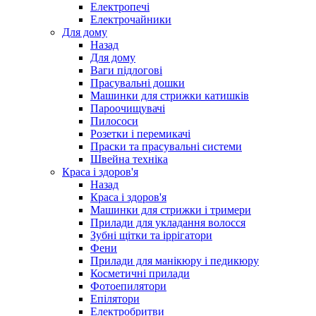
Електропечі
Електрочайники
Для дому
Назад
Для дому
Ваги підлогові
Прасувальні дошки
Машинки для стрижки катишків
Пароочищувачі
Пилососи
Розетки і перемикачі
Праски та прасувальні системи
Швейна техніка
Краса і здоров'я
Назад
Краса і здоров'я
Машинки для стрижки і тримери
Прилади для укладання волосся
Зубні щітки та іррігатори
Фени
Прилади для манікюру і педикюру
Косметичні прилади
Фотоепилятори
Епілятори
Електробритви