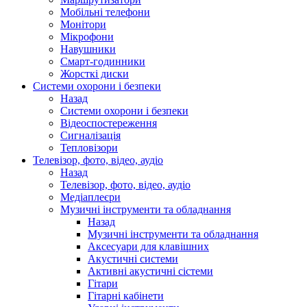
Мобільні телефони
Монітори
Мікрофони
Навушники
Смарт-годинники
Жорсткі диски
Системи охорони і безпеки
Назад
Системи охорони і безпеки
Відеоспостереження
Сигналізація
Тепловізори
Телевізор, фото, відео, аудіо
Назад
Телевізор, фото, відео, аудіо
Медіаплеєри
Музичні інструменти та обладнання
Назад
Музичні інструменти та обладнання
Аксесуари для клавішних
Акустичні системи
Активні акустичні сістеми
Гітари
Гітарні кабінети