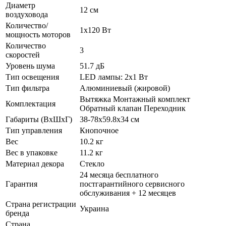
Диаметр
12 см
воздуховода
Количество/
1х120 Вт
мощность моторов
Количество
3
скоростей
Уровень шума
51.7 дБ
Тип освещения
LED лампы: 2х1 Вт
Тип фильтра
Алюминиевый (жировой)
Вытяжка Монтажный комплект
Комплектация
Обратный клапан Переходник
Габариты (ВхШхГ)
38-78х59.8х34 см
Тип управления
Кнопочное
Вес
10.2 кг
Вес в упаковке
11.2 кг
Материал декора
Стекло
24 месяца бесплатного
Гарантия
постгарантийного сервисного
обслуживания + 12 месяцев
Страна регистрации
Украина
бренда
Страна