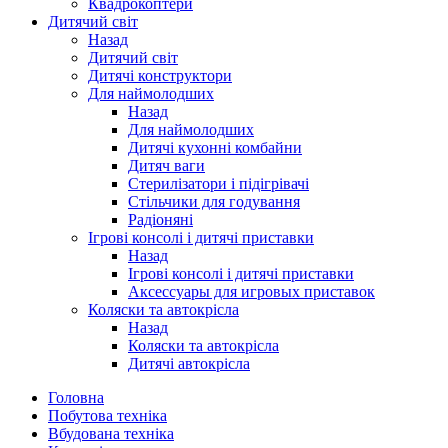
Квадрокоптери
Дитячий світ
Назад
Дитячий світ
Дитячі конструктори
Для наймолодших
Назад
Для наймолодших
Дитячі кухонні комбайни
Дитяч ваги
Стерилізатори і підігрівачі
Стільчики для годування
Радіоняні
Ігрові консолі і дитячі приставки
Назад
Ігрові консолі і дитячі приставки
Аксессуары для игровых приставок
Коляски та автокрісла
Назад
Коляски та автокрісла
Дитячі автокрісла
Головна
Побутова техніка
Вбудована техніка