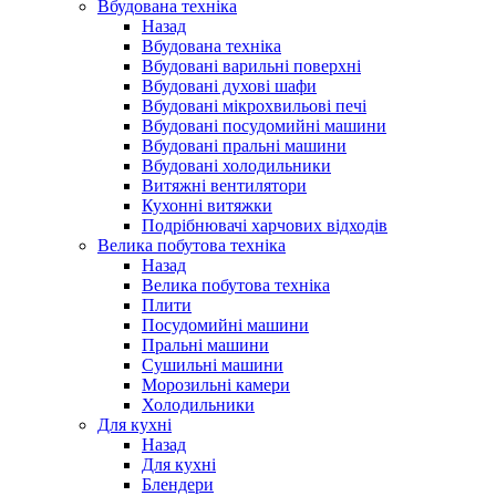
Вбудована техніка
Назад
Вбудована техніка
Вбудовані варильні поверхні
Вбудовані духові шафи
Вбудовані мікрохвильові печі
Вбудовані посудомийні машини
Вбудовані пральні машини
Вбудовані холодильники
Витяжні вентилятори
Кухонні витяжки
Подрібнювачі харчових відходів
Велика побутова техніка
Назад
Велика побутова техніка
Плити
Посудомийні машини
Пральні машини
Сушильні машини
Морозильні камери
Холодильники
Для кухні
Назад
Для кухні
Блендери