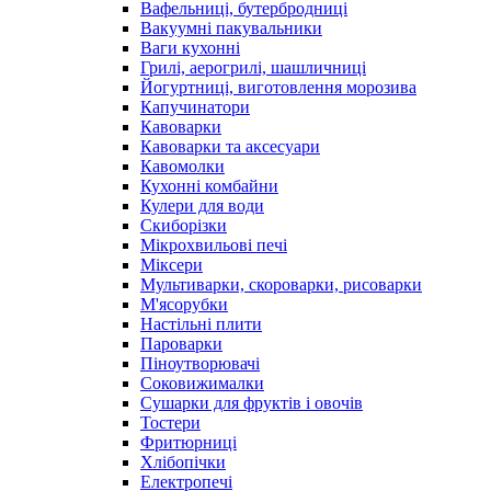
Вафельниці, бутербродниці
Вакуумні пакувальники
Ваги кухонні
Грилі, аерогрилі, шашличниці
Йогуртниці, виготовлення морозива
Капучинатори
Кавоварки
Кавоварки та аксесуари
Кавомолки
Кухонні комбайни
Кулери для води
Скиборізки
Мікрохвильові печі
Міксери
Мультиварки, скороварки, рисоварки
М'ясорубки
Настільні плити
Пароварки
Піноутворювачі
Соковижималки
Сушарки для фруктів і овочів
Тостери
Фритюрниці
Хлібопічки
Електропечі