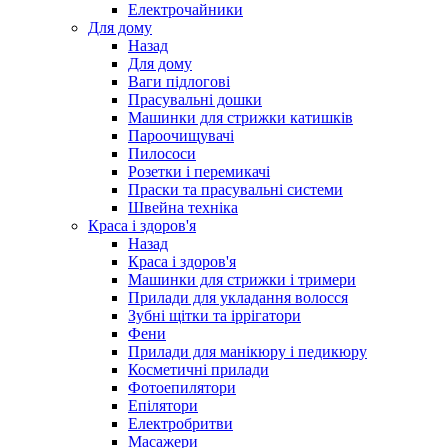
Електрочайники
Для дому
Назад
Для дому
Ваги підлогові
Прасувальні дошки
Машинки для стрижки катишків
Пароочищувачі
Пилососи
Розетки і перемикачі
Праски та прасувальні системи
Швейна техніка
Краса і здоров'я
Назад
Краса і здоров'я
Машинки для стрижки і тримери
Прилади для укладання волосся
Зубні щітки та іррігатори
Фени
Прилади для манікюру і педикюру
Косметичні прилади
Фотоепилятори
Епілятори
Електробритви
Масажери