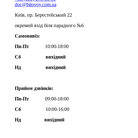
doc@bitovoy.com.ua
Київ, пр. Берестейський 22
окремий вхід біля парадного №6
Самовивіз:
Пн-Пт
10:00-18:00
Сб
вихідний
Нд
вихідний
Прийом дзвінків:
Пн-Пт
09:00-18:00
Сб
10:00-16:00
Нд вихідний