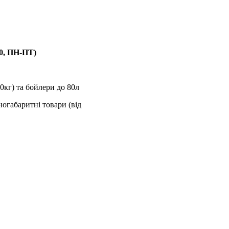
00, ПН-ПТ)
0кг) та бойлери до 80л
ногабаритні товари (від