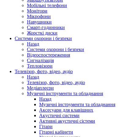
Мобільні телефони
Монітори
Мікрофони
Навушники
Смарт-годинники
Жорсткі диски
Системи охорони і безпеки
Назад
Системи охорони і безпеки
Відеоспостереження
Сигналізація
Тепловізори
Телевізор, фото, відео, аудіо
Назад
Телевізор, фото, відео, аудіо
Медіаплеєри
Музичні інструменти та обладнання
Назад
Музичні інструменти та обладнання
Аксесуари для клавішних
Акустичні системи
Активні акустичні сістеми
Гітари
Гітарні кабінети