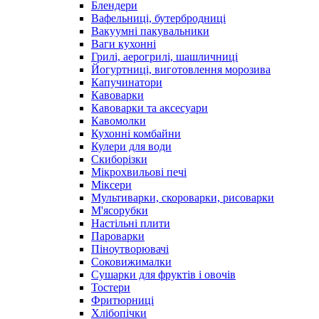
Блендери
Вафельниці, бутербродниці
Вакуумні пакувальники
Ваги кухонні
Грилі, аерогрилі, шашличниці
Йогуртниці, виготовлення морозива
Капучинатори
Кавоварки
Кавоварки та аксесуари
Кавомолки
Кухонні комбайни
Кулери для води
Скиборізки
Мікрохвильові печі
Міксери
Мультиварки, скороварки, рисоварки
М'ясорубки
Настільні плити
Пароварки
Піноутворювачі
Соковижималки
Сушарки для фруктів і овочів
Тостери
Фритюрниці
Хлібопічки