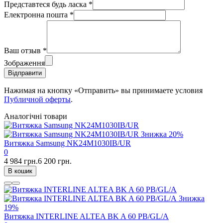
Представтеся будь ласка
*
Електронна пошта
*
Ваш отзыв
*
Зображення
Відправити
Нажимая на кнопку «Отправить» вы принимаете условия
Публичной оферты
.
Аналогічні товари
Знижка
20%
Витяжка Samsung NK24M1030IB/UR
0
4 984 грн.
6 200 грн.
В кошик
Знижка
19%
Витяжка INTERLINE ALTEA BK A 60 PB/GL/A