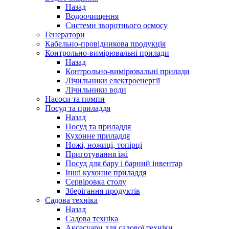
Назад
Водоочищення
Системи зворотнього осмосу
Генератори
Кабельно-провідникова продукція
Контрольно-вимірювальні прилади
Назад
Контрольно-вимірювальні прилади
Лічильники електроенергії
Лічильники води
Насоси та помпи
Посуд та приладдя
Назад
Посуд та приладдя
Кухонне приладдя
Ножі, ножиці, топірці
Приготування їжі
Посуд для бару і барний інвентар
Інші кухонне приладдя
Сервіровка столу
Зберігання продуктів
Садова техніка
Назад
Садова техніка
Аксесуари для садової техніки