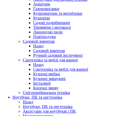
Аератори
Газонокосарки
Культиватори та мотоблоки
Кущорізи
Садові подрібнювачі
Триммери і мотокоси
Ланцюгові пили
Повітродуви
Садовий інвентар
Назад
Садовий інвентар
Ручний садовий інструмент
Сантехніка та меблі для ванної
Назад
Сантехніка та меблі для ванної
Кухонні мийки
Кухонні змішувачі
Інсталяції
Кнопки змиву
Снігоприбиральна техніка
Ноутбуки, ПК та оргтехніка
Назад
Ноутбуки, ПК та оргтехніка
Аксесуари для ноутбуків і ПК
Маршрутизатори