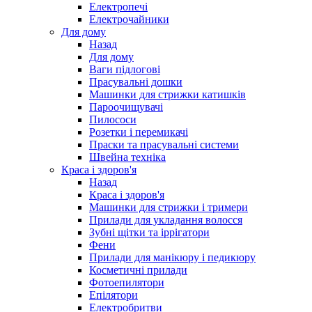
Електропечі
Електрочайники
Для дому
Назад
Для дому
Ваги підлогові
Прасувальні дошки
Машинки для стрижки катишків
Пароочищувачі
Пилососи
Розетки і перемикачі
Праски та прасувальні системи
Швейна техніка
Краса і здоров'я
Назад
Краса і здоров'я
Машинки для стрижки і тримери
Прилади для укладання волосся
Зубні щітки та іррігатори
Фени
Прилади для манікюру і педикюру
Косметичні прилади
Фотоепилятори
Епілятори
Електробритви