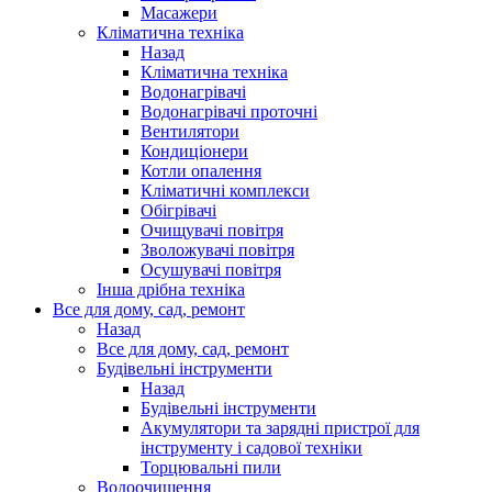
Масажери
Кліматична техніка
Назад
Кліматична техніка
Водонагрівачі
Водонагрівачі проточні
Вентилятори
Кондиціонери
Котли опалення
Кліматичні комплекси
Обігрівачі
Очищувачі повітря
Зволожувачі повітря
Осушувачі повітря
Інша дрібна техніка
Все для дому, сад, ремонт
Назад
Все для дому, сад, ремонт
Будівельні інструменти
Назад
Будівельні інструменти
Акумулятори та зарядні пристрої для
інструменту і садової техніки
Торцювальні пили
Водоочищення