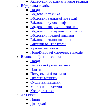
Аксесуари до кліматичнної техніки
Вбудована техніка
Назад
Вбудована техніка
Вбудовані варильні поверхні
Вбудовані духові шафи
Вбудовані мікрохвильові печі
Вбудовані посудомийні машини
Вбудовані пральні машини
Вбудовані холодильники
Витяжні вентилятори
Кухонні витяжки
Подрібнювачі харчових відходів
Велика побутова техніка
Назад
Велика побутова техніка
Плити
Посудомийні машини
Пральні машини
Сушильні машини
Морозильні камери
Холодильники
Для кухні
Назад
Для кухні