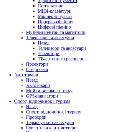
Ударні інструменти
Синтезатори
MIDI-клавіатури
Мікшерні пульти
Програвачі вінілу
Цифрові піаніно
Музичні центри та магнітоли
Телевізори та аксесуари
Назад
Телевізори та аксесуари
Телевізори
ТВ-антени та ресивери
Проектори
Стедиками
Автотовари
Назад
Автотовари
Мийки високого тиску
GPS-навігатори
Спорт, відпочинок і туризм
Назад
Спорт, відпочинок і туризм
Гіроборди
Термосумки і аксесуари
Ехолоти та картплоттери