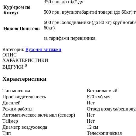
350 грн. до під'їзду
Кур'єром по
500 грн. крупногабаритні товари (до 60кг) 
Києву:
600 грн. холодильники(до 80 кг) крупногаба
60кг)
Новою Поштою:
за
тарифами перевізника
Категориї:
Кухонні витяжки
ОПИС
ХАРАКТЕРИСТИКИ
0
ВІДГУКИ
Характеристики
Тип монтажа
Встраиваемый
Производительность
620 куб.м/ч
Дисплей
Нет
Режим работы
Отвод воздуха/рецирку
Автоматическое вкл/выкл (сенсор)
Нет
Таймер
Нет
Диаметр воздуховода
12 см
Тип
Телескопическая