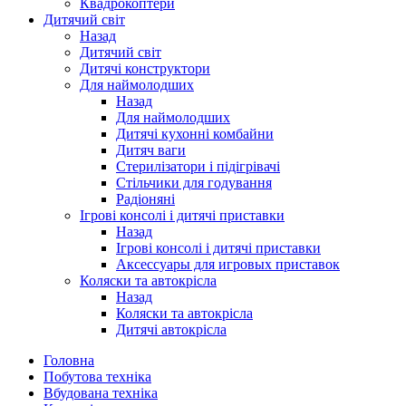
Квадрокоптери
Дитячий світ
Назад
Дитячий світ
Дитячі конструктори
Для наймолодших
Назад
Для наймолодших
Дитячі кухонні комбайни
Дитяч ваги
Стерилізатори і підігрівачі
Стільчики для годування
Радіоняні
Ігрові консолі і дитячі приставки
Назад
Ігрові консолі і дитячі приставки
Аксессуары для игровых приставок
Коляски та автокрісла
Назад
Коляски та автокрісла
Дитячі автокрісла
Головна
Побутова техніка
Вбудована техніка