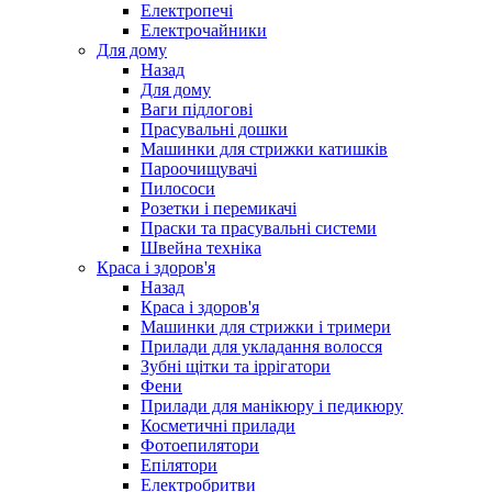
Електропечі
Електрочайники
Для дому
Назад
Для дому
Ваги підлогові
Прасувальні дошки
Машинки для стрижки катишків
Пароочищувачі
Пилососи
Розетки і перемикачі
Праски та прасувальні системи
Швейна техніка
Краса і здоров'я
Назад
Краса і здоров'я
Машинки для стрижки і тримери
Прилади для укладання волосся
Зубні щітки та іррігатори
Фени
Прилади для манікюру і педикюру
Косметичні прилади
Фотоепилятори
Епілятори
Електробритви