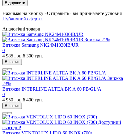
Відправити
Нажимая на кнопку «Отправить» вы принимаете условия
Публичной оферты
.
Аналогічні товари
Знижка
21%
Витяжка Samsung NK24M1030IB/UR
0
4 985 грн.
6 300 грн.
В кошик
Знижка
23%
Витяжка INTERLINE ALTEA BK A 60 PB/GL/A
0
4 950 грн.
6 400 грн.
В кошик
Доступний
сьогодні!
Витяжка VENTOLUX LIDO 60 INOX (700)