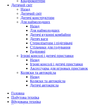
Квадрокоптери
Дитячий світ
Назад
Дитячий світ
Дитячі конструктори
Для наймолодших
Назад
Для наймолодших
Дитячі кухонні комбайни
Дитяч ваги
Стерилізатори і підігрівачі
Стільчики для годування
Радіоняні
Ігрові консолі і дитячі приставки
Назад
Ігрові консолі і дитячі приставки
Аксессуары для игровых приставок
Коляски та автокрісла
Назад
Коляски та автокрісла
Дитячі автокрісла
Головна
Побутова техніка
Вбудована техніка