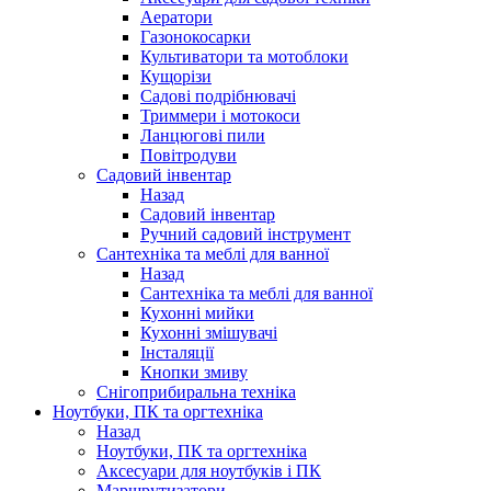
Аератори
Газонокосарки
Культиватори та мотоблоки
Кущорізи
Садові подрібнювачі
Триммери і мотокоси
Ланцюгові пили
Повітродуви
Садовий інвентар
Назад
Садовий інвентар
Ручний садовий інструмент
Сантехніка та меблі для ванної
Назад
Сантехніка та меблі для ванної
Кухонні мийки
Кухонні змішувачі
Інсталяції
Кнопки змиву
Снігоприбиральна техніка
Ноутбуки, ПК та оргтехніка
Назад
Ноутбуки, ПК та оргтехніка
Аксесуари для ноутбуків і ПК
Маршрутизатори