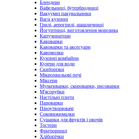
Блендери
Вафельниці, бутербродниці
Вакуумні пакувальники
Ваги кухонні
Грилі, аерогрилі, шашличниці
Йогуртниці, виготовлення морозива
Капучинатори
Кавоварки
Кавоварки та аксесуари
Кавомолки
Кухонні комбайни
Кулери для води
Скиборізки
Мікрохвильові печі
Міксери
Мультиварки, скороварки, рисоварки
М'ясорубки
Настільні плити
Пароварки
Піноутворювачі
Соковижималки
Сушарки для фруктів і овочів
Тостери
Фритюрниці
Хлібопічки