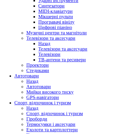
Ударні інструменти
Синтезатори
MIDI-клавіатури
Мікшерні пульти
Програвачі вінілу
Цифрові піаніно
Музичні центри та магнітоли
Телевізори та аксесуари
Назад
Телевізори та аксесуари
Телевізори
ТВ-антени та ресивери
Проектори
Стедиками
Автотовари
Назад
Автотовари
Мийки високого тиску
GPS-навігатори
Спорт, відпочинок і туризм
Назад
Спорт, відпочинок і туризм
Гіроборди
Термосумки і аксесуари
Ехолоти та картплоттери