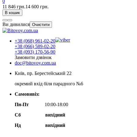
0
11 846 грн.
14 600 грн.
В кошик
Ви дивилися
Очистити
+38 (068) 961-02-20
+38 (066) 589-02-20
+38 (093) 170-56-90
Замовити дзвінок
doc@bitovoy.com.ua
Київ, пр. Берестейський 22
окремий вхід біля парадного №6
Самовивіз:
Пн-Пт
10:00-18:00
Сб
вихідний
Нд
вихідний