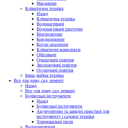
Масажери
Кліматична техніка
Назад
Кліматична техніка
Водонагрівачі
Водонагрівачі проточні
Вентилятори
Кондиціонери
Котли опалення
Кліматичні комплекси
Обігрівачі
Очищувачі повітря
Зволожувачі повітря
Осушувачі повітря
Інша дрібна техніка
Все для дому, сад, ремонт
Назад
Все для дому, сад, ремонт
Будівельні інструменти
Назад
Будівельні інструменти
Акумулятори та зарядні пристрої для
інструменту і садової техніки
Торцювальні пили
Водоочищення