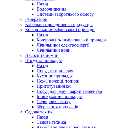
Назад
Водоочищення
Системи зворотнього осмосу
Генератори
Кабельно-провідникова продукція
Контрольно-вимірювальні прилади
Назад
Контрольно-вимірювальні прилади
Лічильники електроенергії
Лічильники води
Насоси та помпи
Посуд та приладдя
Назад
Посуд та приладдя
Кухонне приладдя
Ножі, ножиці, топірці
Приготування їжі
Посуд для бару і барний інвентар
Інші кухонне приладдя
Сервіровка столу
Зберігання продуктів
Садова техніка
Назад
Садова техніка
Аксесуари для садової техніки