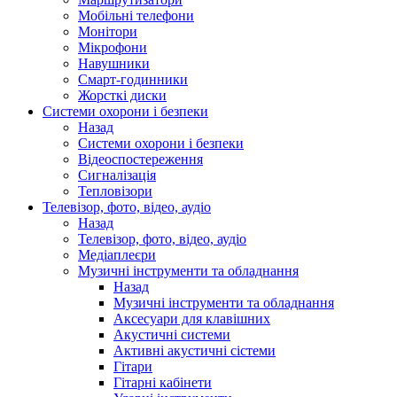
Мобільні телефони
Монітори
Мікрофони
Навушники
Смарт-годинники
Жорсткі диски
Системи охорони і безпеки
Назад
Системи охорони і безпеки
Відеоспостереження
Сигналізація
Тепловізори
Телевізор, фото, відео, аудіо
Назад
Телевізор, фото, відео, аудіо
Медіаплеєри
Музичні інструменти та обладнання
Назад
Музичні інструменти та обладнання
Аксесуари для клавішних
Акустичні системи
Активні акустичні сістеми
Гітари
Гітарні кабінети