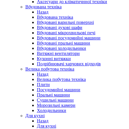
Аксесуари до кліматичнної техніки
Вбудована техніка
Назад
Вбудована техніка
Вбудовані варильні поверхні
Вбудовані духові шафи
Вбудовані мікрохвильові печі
Вбудовані посудомийні машини
Вбудовані пральні машини
Вбудовані холодильники
Витяжні вентилятори
Кухонні витяжки
Подрібнювачі харчових відходів
Велика побутова техніка
Назад
Велика побутова техніка
Плити
Посудомийні машини
Пральні машини
Сушильні машини
Морозильні камери
Холодильники
Для кухні
Назад
Для кухні