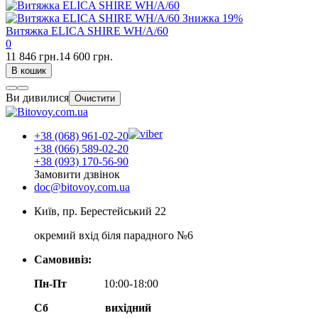
Знижка
19%
Витяжка ELICA SHIRE WH/A/60
0
11 846 грн.
14 600 грн.
В кошик
Ви дивилися
Очистити
+38 (068) 961-02-20
+38 (066) 589-02-20
+38 (093) 170-56-90
Замовити дзвінок
doc@bitovoy.com.ua
Київ, пр. Берестейський 22
окремий вхід біля парадного №6
Самовивіз:
Пн-Пт
10:00-18:00
Сб
вихідний