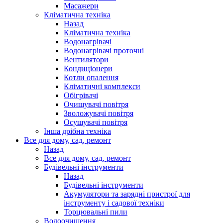
Масажери
Кліматична техніка
Назад
Кліматична техніка
Водонагрівачі
Водонагрівачі проточні
Вентилятори
Кондиціонери
Котли опалення
Кліматичні комплекси
Обігрівачі
Очищувачі повітря
Зволожувачі повітря
Осушувачі повітря
Інша дрібна техніка
Все для дому, сад, ремонт
Назад
Все для дому, сад, ремонт
Будівельні інструменти
Назад
Будівельні інструменти
Акумулятори та зарядні пристрої для
інструменту і садової техніки
Торцювальні пили
Водоочищення