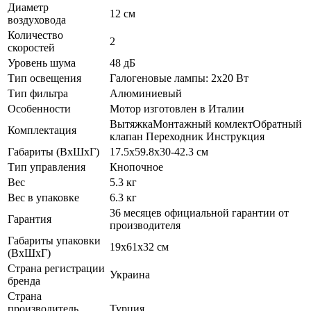
Диаметр
12 см
воздуховода
Количество
2
скоростей
Уровень шума
48 дБ
Тип освещения
Галогеновые лампы: 2х20 Вт
Тип фильтра
Алюминиевый
Особенности
Мотор изготовлен в Италии
ВытяжкаМонтажный комлектОбратный
Комплектация
клапан Переходник Инструкция
Габариты (ВхШхГ)
17.5х59.8х30-42.3 см
Тип управления
Кнопочное
Вес
5.3 кг
Вес в упаковке
6.3 кг
36 месяцев официальной гарантии от
Гарантия
производителя
Габариты упаковки
19х61х32 см
(ВхШхГ)
Страна регистрации
Украина
бренда
Страна
производитель
Турция