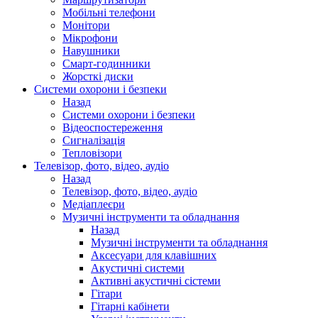
Мобільні телефони
Монітори
Мікрофони
Навушники
Смарт-годинники
Жорсткі диски
Системи охорони і безпеки
Назад
Системи охорони і безпеки
Відеоспостереження
Сигналізація
Тепловізори
Телевізор, фото, відео, аудіо
Назад
Телевізор, фото, відео, аудіо
Медіаплеєри
Музичні інструменти та обладнання
Назад
Музичні інструменти та обладнання
Аксесуари для клавішних
Акустичні системи
Активні акустичні сістеми
Гітари
Гітарні кабінети