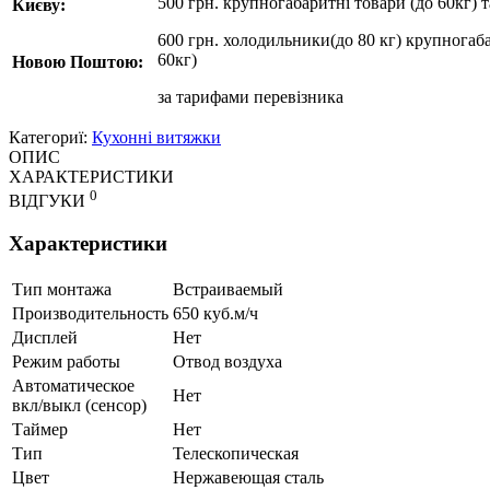
500 грн. крупногабаритні товари (до 60кг) 
Києву:
600 грн. холодильники(до 80 кг) крупногаба
60кг)
Новою Поштою:
за
тарифами перевізника
Категориї:
Кухонні витяжки
ОПИС
ХАРАКТЕРИСТИКИ
0
ВІДГУКИ
Характеристики
Тип монтажа
Встраиваемый
Производительность
650 куб.м/ч
Дисплей
Нет
Режим работы
Отвод воздуха
Автоматическое
Нет
вкл/выкл (сенсор)
Таймер
Нет
Тип
Телескопическая
Цвет
Нержавеющая сталь