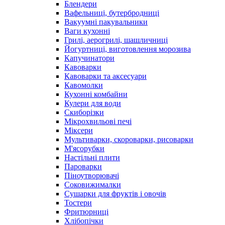
Блендери
Вафельниці, бутербродниці
Вакуумні пакувальники
Ваги кухонні
Грилі, аерогрилі, шашличниці
Йогуртниці, виготовлення морозива
Капучинатори
Кавоварки
Кавоварки та аксесуари
Кавомолки
Кухонні комбайни
Кулери для води
Скиборізки
Мікрохвильові печі
Міксери
Мультиварки, скороварки, рисоварки
М'ясорубки
Настільні плити
Пароварки
Піноутворювачі
Соковижималки
Сушарки для фруктів і овочів
Тостери
Фритюрниці
Хлібопічки