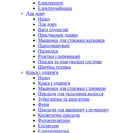
Електропечі
Електрочайники
Для дому
Назад
Для дому
Ваги підлогові
Прасувальні дошки
Машинки для стрижки катишків
Пароочищувачі
Пилососи
Розетки і перемикачі
Праски та прасувальні системи
Швейна техніка
Краса і здоров'я
Назад
Краса і здоров'я
Машинки для стрижки і тримери
Прилади для укладання волосся
Зубні щітки та іррігатори
Фени
Прилади для манікюру і педикюру
Косметичні прилади
Фотоепилятори
Епілятори
Електробритви