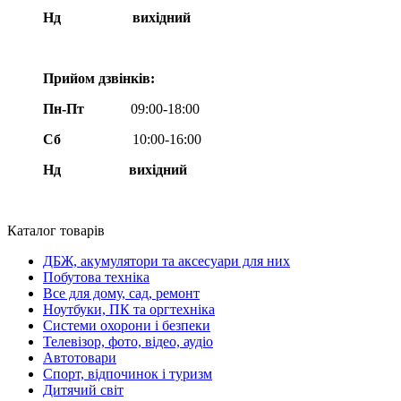
Нд
вихідний
Прийом дзвінків:
Пн-Пт
09:00-18:00
Сб
10:00-16:00
Нд вихідний
Каталог товарів
ДБЖ, акумулятори та аксесуари для них
Побутова техніка
Все для дому, сад, ремонт
Ноутбуки, ПК та оргтехніка
Системи охорони і безпеки
Телевізор, фото, відео, аудіо
Автотовари
Спорт, відпочинок і туризм
Дитячий світ