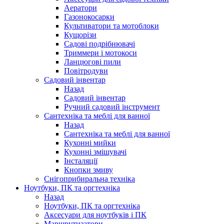
Аератори
Газонокосарки
Культиватори та мотоблоки
Кущорізи
Садові подрібнювачі
Триммери і мотокоси
Ланцюгові пили
Повітродуви
Садовий інвентар
Назад
Садовий інвентар
Ручний садовий інструмент
Сантехніка та меблі для ванної
Назад
Сантехніка та меблі для ванної
Кухонні мийки
Кухонні змішувачі
Інсталяції
Кнопки змиву
Снігоприбиральна техніка
Ноутбуки, ПК та оргтехніка
Назад
Ноутбуки, ПК та оргтехніка
Аксесуари для ноутбуків і ПК
Маршрутизатори