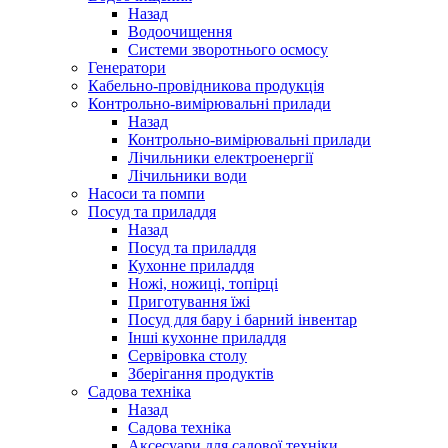
Назад
Водоочищення
Системи зворотнього осмосу
Генератори
Кабельно-провідникова продукція
Контрольно-вимірювальні прилади
Назад
Контрольно-вимірювальні прилади
Лічильники електроенергії
Лічильники води
Насоси та помпи
Посуд та приладдя
Назад
Посуд та приладдя
Кухонне приладдя
Ножі, ножиці, топірці
Приготування їжі
Посуд для бару і барний інвентар
Інші кухонне приладдя
Сервіровка столу
Зберігання продуктів
Садова техніка
Назад
Садова техніка
Аксесуари для садової техніки