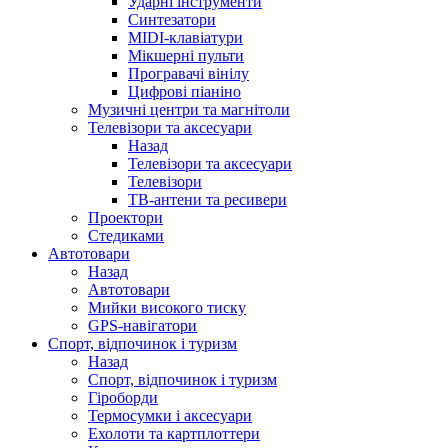
Ударні інструменти
Синтезатори
MIDI-клавіатури
Мікшерні пульти
Програвачі вінілу
Цифрові піаніно
Музичні центри та магнітоли
Телевізори та аксесуари
Назад
Телевізори та аксесуари
Телевізори
ТВ-антени та ресивери
Проектори
Стедиками
Автотовари
Назад
Автотовари
Мийки високого тиску
GPS-навігатори
Спорт, відпочинок і туризм
Назад
Спорт, відпочинок і туризм
Гіроборди
Термосумки і аксесуари
Ехолоти та картплоттери