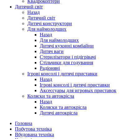
Квадрокоптери
Дитячий світ
Назад
Дитячий світ
Дитячі конструктори
Для наймолодших
Назад
Для наймолодших
Дитячі кухонні комбайни
Дитяч ваги
Стерилізатори і підігрівачі
Стільчики для годування
Радіоняні
Ігрові консолі і дитячі приставки
Назад
Ігрові консолі і дитячі приставки
Аксессуары для игровых приставок
Коляски та автокрісла
Назад
Коляски та автокрісла
Дитячі автокрісла
Головна
Побутова техніка
Вбудована техніка