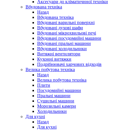
Аксесуари до кліматичнної техніки
Вбудована техніка
Назад
Вбудована техніка
Вбудовані варильні поверхні
Вбудовані духові шафи
Вбудовані мікрохвильові печі
Вбудовані посудомийні машини
Вбудовані пральні машини
Вбудовані холодильники
Витяжні вентилятори
Кухонні витяжки
Подрібнювачі харчових відходів
Велика побутова техніка
Назад
Велика побутова техніка
Плити
Посудомийні машини
Пральні машини
Сушильні машини
Морозильні камери
Холодильники
Для кухні
Назад
Для кухні