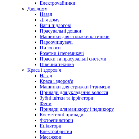
Електрочайники
Для дому
Назад
Для дому
Ваги підлогові
Прасувальні дошки
Машинки для стрижки катишків
Пароочищувачі
Пилососи
Розетки і перемикачі
Праски та прасувальні системи
Швейна техніка
Краса і здоров'я
Назад
Краса і здоров'я
Машинки для стрижки і тримери
Прилади для укладання волосся
Зубні щітки та іррігатори
Фени
Прилади для манікюру і педикюру
Косметичні прилади
Фотоепилятори
Епілятори
Електробритви
Масажери