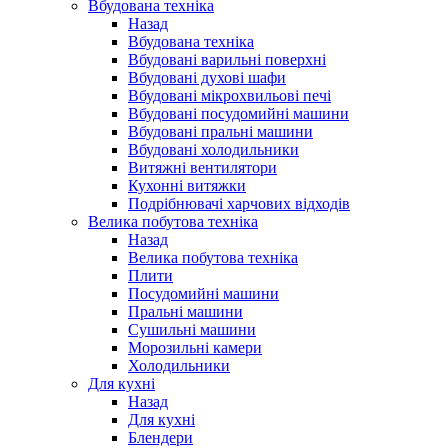
Вбудована техніка
Назад
Вбудована техніка
Вбудовані варильні поверхні
Вбудовані духові шафи
Вбудовані мікрохвильові печі
Вбудовані посудомийні машини
Вбудовані пральні машини
Вбудовані холодильники
Витяжні вентилятори
Кухонні витяжки
Подрібнювачі харчових відходів
Велика побутова техніка
Назад
Велика побутова техніка
Плити
Посудомийні машини
Пральні машини
Сушильні машини
Морозильні камери
Холодильники
Для кухні
Назад
Для кухні
Блендери