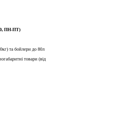
00, ПН-ПТ)
0кг) та бойлери до 80л
ногабаритні товари (від