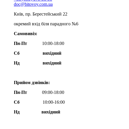
doc@bitovoy.com.ua
Київ, пр. Берестейський 22
окремий вхід біля парадного №6
Самовивіз:
Пн-Пт
10:00-18:00
Сб
вихідний
Нд
вихідний
Прийом дзвінків:
Пн-Пт
09:00-18:00
Сб
10:00-16:00
Нд вихідний