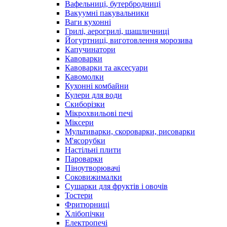
Вафельниці, бутербродниці
Вакуумні пакувальники
Ваги кухонні
Грилі, аерогрилі, шашличниці
Йогуртниці, виготовлення морозива
Капучинатори
Кавоварки
Кавоварки та аксесуари
Кавомолки
Кухонні комбайни
Кулери для води
Скиборізки
Мікрохвильові печі
Міксери
Мультиварки, скороварки, рисоварки
М'ясорубки
Настільні плити
Пароварки
Піноутворювачі
Соковижималки
Сушарки для фруктів і овочів
Тостери
Фритюрниці
Хлібопічки
Електропечі