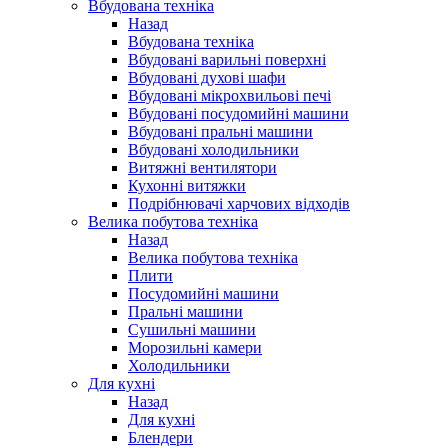
Вбудована техніка
Назад
Вбудована техніка
Вбудовані варильні поверхні
Вбудовані духові шафи
Вбудовані мікрохвильові печі
Вбудовані посудомийні машини
Вбудовані пральні машини
Вбудовані холодильники
Витяжні вентилятори
Кухонні витяжки
Подрібнювачі харчових відходів
Велика побутова техніка
Назад
Велика побутова техніка
Плити
Посудомийні машини
Пральні машини
Сушильні машини
Морозильні камери
Холодильники
Для кухні
Назад
Для кухні
Блендери