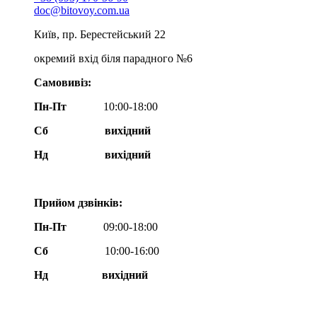
doc@bitovoy.com.ua
Київ, пр. Берестейський 22
окремий вхід біля парадного №6
Самовивіз:
Пн-Пт
10:00-18:00
Сб
вихідний
Нд
вихідний
Прийом дзвінків:
Пн-Пт
09:00-18:00
Сб
10:00-16:00
Нд вихідний