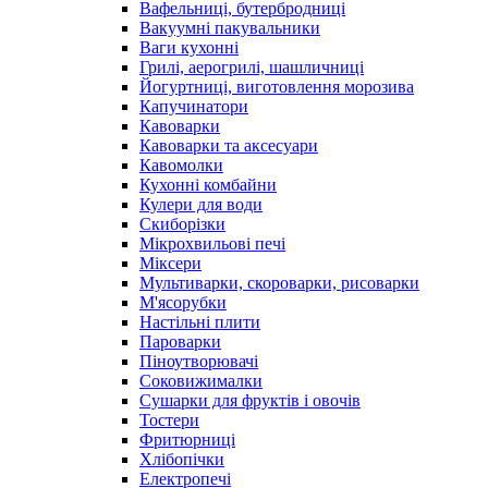
Вафельниці, бутербродниці
Вакуумні пакувальники
Ваги кухонні
Грилі, аерогрилі, шашличниці
Йогуртниці, виготовлення морозива
Капучинатори
Кавоварки
Кавоварки та аксесуари
Кавомолки
Кухонні комбайни
Кулери для води
Скиборізки
Мікрохвильові печі
Міксери
Мультиварки, скороварки, рисоварки
М'ясорубки
Настільні плити
Пароварки
Піноутворювачі
Соковижималки
Сушарки для фруктів і овочів
Тостери
Фритюрниці
Хлібопічки
Електропечі