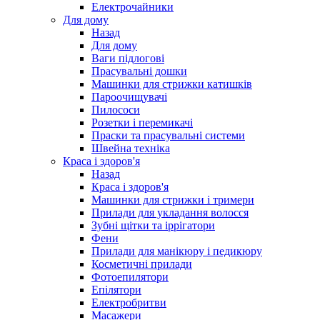
Електрочайники
Для дому
Назад
Для дому
Ваги підлогові
Прасувальні дошки
Машинки для стрижки катишків
Пароочищувачі
Пилососи
Розетки і перемикачі
Праски та прасувальні системи
Швейна техніка
Краса і здоров'я
Назад
Краса і здоров'я
Машинки для стрижки і тримери
Прилади для укладання волосся
Зубні щітки та іррігатори
Фени
Прилади для манікюру і педикюру
Косметичні прилади
Фотоепилятори
Епілятори
Електробритви
Масажери