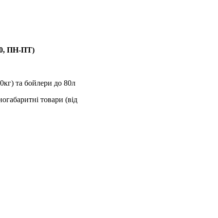
00, ПН-ПТ)
0кг) та бойлери до 80л
ногабаритні товари (від