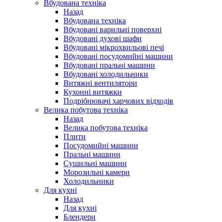
Вбудована техніка
Назад
Вбудована техніка
Вбудовані варильні поверхні
Вбудовані духові шафи
Вбудовані мікрохвильові печі
Вбудовані посудомийні машини
Вбудовані пральні машини
Вбудовані холодильники
Витяжні вентилятори
Кухонні витяжки
Подрібнювачі харчових відходів
Велика побутова техніка
Назад
Велика побутова техніка
Плити
Посудомийні машини
Пральні машини
Сушильні машини
Морозильні камери
Холодильники
Для кухні
Назад
Для кухні
Блендери