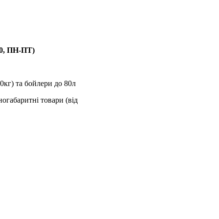
00, ПН-ПТ)
0кг) та бойлери до 80л
ногабаритні товари (від