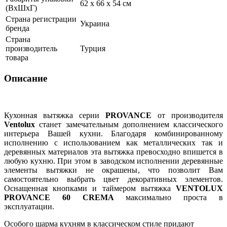
62 х 66 х 54 см
(ВхШхГ)
Страна регистрации
Украина
бренда
Страна
производитель
Турция
товара
Описание
Кухонная вытяжка серии
PROVANCE
от производителя
Ventolux
станет замечательным дополнением классического
интерьера Вашей кухни. Благодаря комбинированному
исполнению с использованием как металлических так и
деревянных материалов эта вытяжка превосходно впишется в
любую кухню. При этом в заводском исполнении деревянные
элементы вытяжки не окрашены, что позволит Вам
самостоятельно выбрать цвет декоративных элементов.
Оснащенная кнопками и таймером вытяжка
VENTOLUX
PROVANCE 60 CREMA
максимально проста в
эксплуатации.
Особого шарма кухням в классическом стиле придают