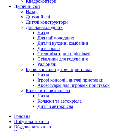
Квадрокоптери
Дитячий світ
Назад
Дитячий світ
Дитячі конструктори
Для наймолодших
Назад
Для наймолодших
Дитячі кухонні комбайни
Дитяч ваги
Стерилізатори і підігрівачі
Стільчики для годування
Радіоняні
Ігрові консолі і дитячі приставки
Назад
Ігрові консолі і дитячі приставки
Аксессуары для игровых приставок
Коляски та автокрісла
Назад
Коляски та автокрісла
Дитячі автокрісла
Головна
Побутова техніка
Вбудована техніка