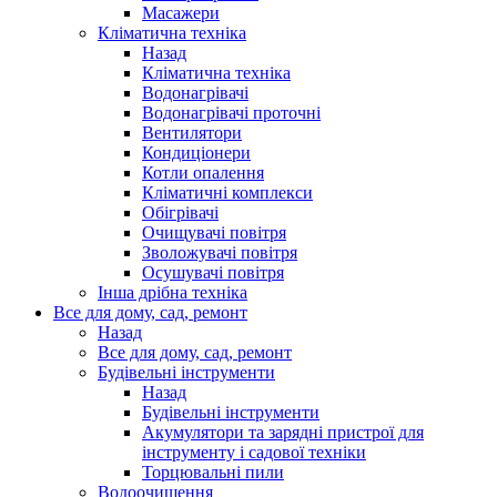
Масажери
Кліматична техніка
Назад
Кліматична техніка
Водонагрівачі
Водонагрівачі проточні
Вентилятори
Кондиціонери
Котли опалення
Кліматичні комплекси
Обігрівачі
Очищувачі повітря
Зволожувачі повітря
Осушувачі повітря
Інша дрібна техніка
Все для дому, сад, ремонт
Назад
Все для дому, сад, ремонт
Будівельні інструменти
Назад
Будівельні інструменти
Акумулятори та зарядні пристрої для
інструменту і садової техніки
Торцювальні пили
Водоочищення