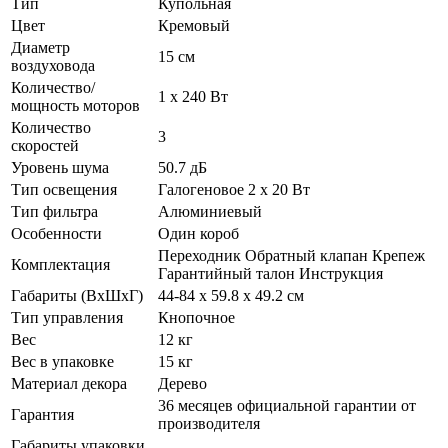
Тип
Купольная
Цвет
Кремовый
Диаметр
15 см
воздуховода
Количество/
1 х 240 Вт
мощность моторов
Количество
3
скоростей
Уровень шума
50.7 дБ
Тип освещения
Галогеновое 2 х 20 Вт
Тип фильтра
Алюминиевый
Особенности
Один короб
Переходник Обратный клапан Крепеж
Комплектация
Гарантийный талон Инструкция
Габариты (ВхШхГ)
44-84 х 59.8 х 49.2 см
Тип управления
Кнопочное
Вес
12 кг
Вес в упаковке
15 кг
Материал декора
Дерево
36 месяцев официальной гарантии от
Гарантия
производителя
Габариты упаковки