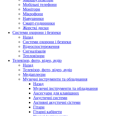
Мобільні телефони
Монітори
Мікрофони
Навушники
Смарт-годинники
Жорсткі диски
Системи охорони і безпеки
Назад
Системи охорони і безпеки
Відеоспостереження
Сигналізація
Тепловізори
Телевізор, фото, відео, аудіо
Назад
Телевізор, фото, відео, аудіо
Медіаплеєри
Музичні інструменти та обладнання
Назад
Музичні інструменти та обладнання
Аксесуари для клавішних
Акустичні системи
Активні акустичні сістеми
Гітари
Гітарні кабінети