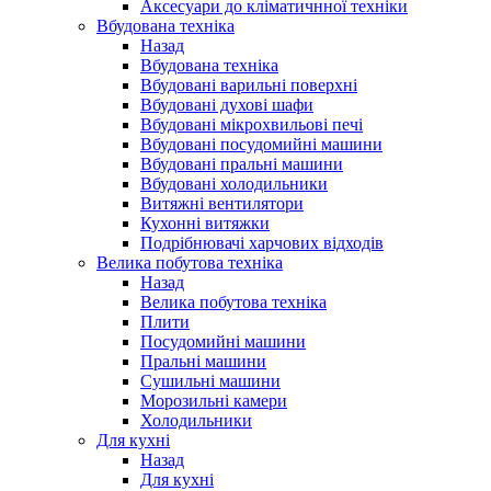
Аксесуари до кліматичнної техніки
Вбудована техніка
Назад
Вбудована техніка
Вбудовані варильні поверхні
Вбудовані духові шафи
Вбудовані мікрохвильові печі
Вбудовані посудомийні машини
Вбудовані пральні машини
Вбудовані холодильники
Витяжні вентилятори
Кухонні витяжки
Подрібнювачі харчових відходів
Велика побутова техніка
Назад
Велика побутова техніка
Плити
Посудомийні машини
Пральні машини
Сушильні машини
Морозильні камери
Холодильники
Для кухні
Назад
Для кухні