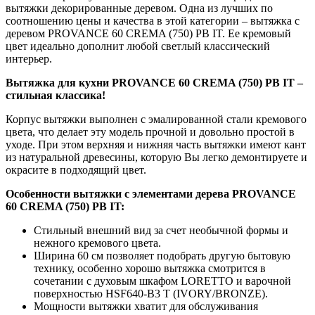
вытяжки декорированные деревом. Одна из лучших по
соотношению цены и качества в этой категории – вытяжка с
деревом PROVANCE 60 CREMA (750) PB IT. Ее кремовый
цвет идеально дополнит любой светлый классический
интерьер.
Вытяжка для кухни PROVANCE
60
CREMA
(750)
PB
IT
–
стильная классика!
Корпус вытяжки выполнен с эмалированной стали кремового
цвета, что делает эту модель прочной и довольно простой в
уходе. При этом верхняя и нижняя часть вытяжки имеют кант
из натуральной древесины, которую Вы легко демонтируете и
окрасите в подходящий цвет.
Особенности вытяжки с элементами дерева PROVANCE
60 CREMA (750) PB IT:
Стильный внешний вид за счет необычной формы и
нежного кремового цвета.
Ширина 60 см позволяет подобрать другую бытовую
технику, особенно хорошо вытяжка смотрится в
сочетании с духовым шкафом LORETTO и варочной
поверхностью HSF640-B3 T (IVORY/BRONZE).
Мощности вытяжки хватит для обслуживания