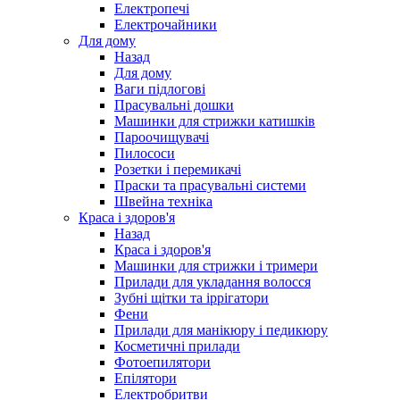
Електропечі
Електрочайники
Для дому
Назад
Для дому
Ваги підлогові
Прасувальні дошки
Машинки для стрижки катишків
Пароочищувачі
Пилососи
Розетки і перемикачі
Праски та прасувальні системи
Швейна техніка
Краса і здоров'я
Назад
Краса і здоров'я
Машинки для стрижки і тримери
Прилади для укладання волосся
Зубні щітки та іррігатори
Фени
Прилади для манікюру і педикюру
Косметичні прилади
Фотоепилятори
Епілятори
Електробритви