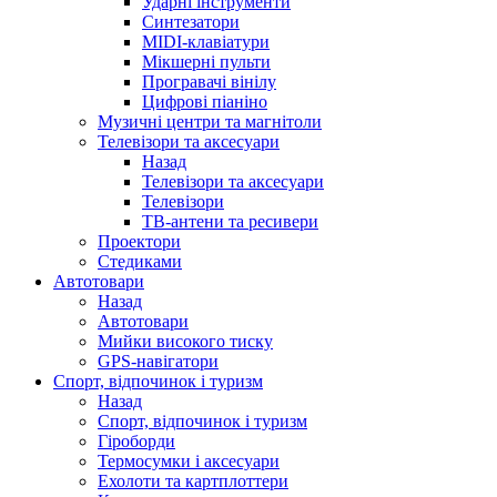
Ударні інструменти
Синтезатори
MIDI-клавіатури
Мікшерні пульти
Програвачі вінілу
Цифрові піаніно
Музичні центри та магнітоли
Телевізори та аксесуари
Назад
Телевізори та аксесуари
Телевізори
ТВ-антени та ресивери
Проектори
Стедиками
Автотовари
Назад
Автотовари
Мийки високого тиску
GPS-навігатори
Спорт, відпочинок і туризм
Назад
Спорт, відпочинок і туризм
Гіроборди
Термосумки і аксесуари
Ехолоти та картплоттери