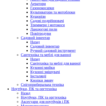
Аератори
Газонокосарки
Культиватори та мотоблоки
Кущорізи
Садові подрібнювачі
Триммери і мотокоси
Ланцюгові пили
Повітродуви
Садовий інвентар
Назад
Садовий інвентар
Ручний садовий інструмент
Сантехніка та меблі для ванної
Назад
Сантехніка та меблі для ванної
Кухонні мийки
Кухонні змішувачі
Інсталяції
Кнопки змиву
Снігоприбиральна техніка
Ноутбуки, ПК та оргтехніка
Назад
Ноутбуки, ПК та оргтехніка
Аксесуари для ноутбуків і ПК
Маршрутизатори