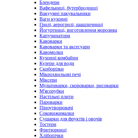
Блендери
Вафельниці, бутербродниці
Вакуумні пакувальники
Ваги кухонні
Грилі, аерогрилі, шашличниці
Йогуртниці, виготовлення морозива
Капучинатори
Кавоварки
Кавоварки та аксесуари
Кавомолки
Кухонні комбайни
Кулери для води
Скиборізки
Мікрохвильові печі
Міксери
Мультиварки, скороварки, рисоварки
М'ясорубки
Настільні плити
Пароварки
Піноутворювачі
Соковижималки
Сушарки для фруктів і овочів
Тостери
Фритюрниці
Хлібопічки