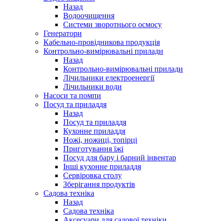
Назад
Водоочищення
Системи зворотнього осмосу
Генератори
Кабельно-провідникова продукція
Контрольно-вимірювальні прилади
Назад
Контрольно-вимірювальні прилади
Лічильники електроенергії
Лічильники води
Насоси та помпи
Посуд та приладдя
Назад
Посуд та приладдя
Кухонне приладдя
Ножі, ножиці, топірці
Приготування їжі
Посуд для бару і барний інвентар
Інші кухонне приладдя
Сервіровка столу
Зберігання продуктів
Садова техніка
Назад
Садова техніка
Аксесуари для садової техніки