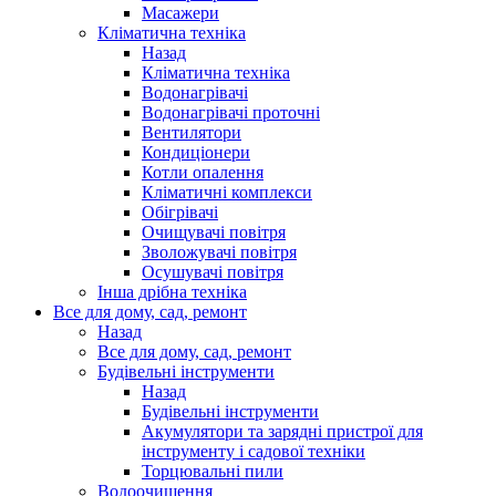
Масажери
Кліматична техніка
Назад
Кліматична техніка
Водонагрівачі
Водонагрівачі проточні
Вентилятори
Кондиціонери
Котли опалення
Кліматичні комплекси
Обігрівачі
Очищувачі повітря
Зволожувачі повітря
Осушувачі повітря
Інша дрібна техніка
Все для дому, сад, ремонт
Назад
Все для дому, сад, ремонт
Будівельні інструменти
Назад
Будівельні інструменти
Акумулятори та зарядні пристрої для
інструменту і садової техніки
Торцювальні пили
Водоочищення