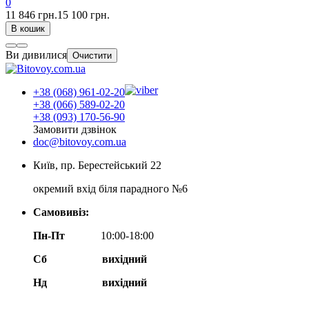
0
11 846 грн.
15 100 грн.
В кошик
Ви дивилися
Очистити
+38 (068) 961-02-20
+38 (066) 589-02-20
+38 (093) 170-56-90
Замовити дзвінок
doc@bitovoy.com.ua
Київ, пр. Берестейський 22
окремий вхід біля парадного №6
Самовивіз:
Пн-Пт
10:00-18:00
Сб
вихідний
Нд
вихідний