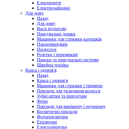
Електропечі
Електрочайники
Для дому
Назад
Для дому
Ваги підлогові
Прасувальні дошки
Машинки для стрижки катишків
Пароочищувачі
Пилососи
Розетки і перемикачі
Праски та прасувальні системи
Швейна техніка
Краса і здоров'я
Назад
Краса і здоров'я
Машинки для стрижки і тримери
Прилади для укладання волосся
Зубні щітки та іррігатори
Фени
Прилади для манікюру і педикюру
Косметичні прилади
Фотоепилятори
Епілятори
Електробритви