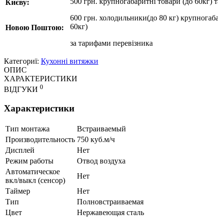
500 грн. крупногабаритні товари (до 60кг) 
Києву:
600 грн. холодильники(до 80 кг) крупногаба
60кг)
Новою Поштою:
за
тарифами перевізника
Категориї:
Кухонні витяжки
ОПИС
ХАРАКТЕРИСТИКИ
0
ВІДГУКИ
Характеристики
Тип монтажа
Встраиваемый
Производительность
750 куб.м/ч
Дисплей
Нет
Режим работы
Отвод воздуха
Автоматическое
Нет
вкл/выкл (сенсор)
Таймер
Нет
Тип
Полновстраиваемая
Цвет
Нержавеющая сталь