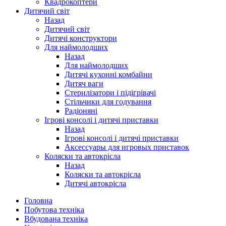
Квадрокоптери
Дитячий світ
Назад
Дитячий світ
Дитячі конструктори
Для наймолодших
Назад
Для наймолодших
Дитячі кухонні комбайни
Дитяч ваги
Стерилізатори і підігрівачі
Стільчики для годування
Радіоняні
Ігрові консолі і дитячі приставки
Назад
Ігрові консолі і дитячі приставки
Аксессуары для игровых приставок
Коляски та автокрісла
Назад
Коляски та автокрісла
Дитячі автокрісла
Головна
Побутова техніка
Вбудована техніка