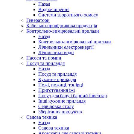
Назад
Водоочищення
Системи зворотнього осмосу
Генератори
Кабельно-провідникова продукція
Контрольно-вимірювальні прилади
Назад
Контрольно-вимірювальні прилади
Лічильники електроенергії
Лічильники води
Насоси та помпи
Посуд та приладдя
Назад
Посуд та приладдя
Кухонне приладдя
Ножі, ножиці, топірці
Приготування їжі
Посуд для бару і барний інвентар
Інші кухонне приладдя
Сервіровка столу
Зберігання продуктів
Садова техніка
Назад
Садова техніка
Аксесуари для садової техніки