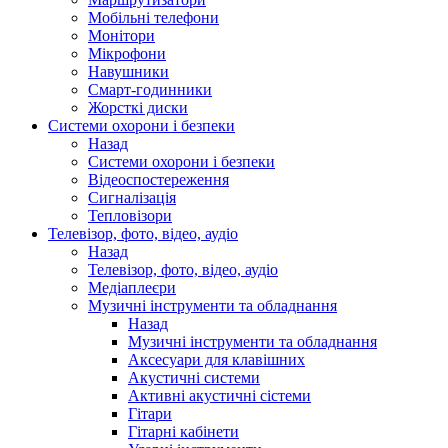
Мобільні телефони
Монітори
Мікрофони
Навушники
Смарт-годинники
Жорсткі диски
Системи охорони і безпеки
Назад
Системи охорони і безпеки
Відеоспостереження
Сигналізація
Тепловізори
Телевізор, фото, відео, аудіо
Назад
Телевізор, фото, відео, аудіо
Медіаплеєри
Музичні інструменти та обладнання
Назад
Музичні інструменти та обладнання
Аксесуари для клавішних
Акустичні системи
Активні акустичні сістеми
Гітари
Гітарні кабінети