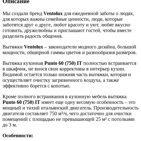
Описание
Мы создали бренд
Ventolux
для ежедневной заботы о людях,
для которых важны семейные ценности, люди, которые
заботятся друг о друге, любот красоту и уют, любят вкусно
готовить, дружелюбны и приглашают гостей, чтобы вместе
разделить радость общения.
Вытяжки
Ventolux
– законодатели модного дизайна, большой
мощности, обширной гаммы цветов и разнообразия размеров.
Вытяжка кухонная
Punto 60 (750) IT
полностью встраивается
в шкафчик, не внося свои коррективы в интерьер кухни.
Видимой остается только нижняя часть вытяжки, которая и
осуществляет очистку загрязненного воздуха, а также
эффективно борется с копотью.
Кроме полного встраивания в кухонную мебель вытяжка
Punto 60 (750) IT
имеет еще одну весомую особенность – это
мощный и тихий итальянский двигатель. Производительность
двигателя составляет 750 м³/ч, чего достаточно для очистки
помещений с площадью не превышающей 25 м² с потолками
до 3 м.
Особенности: