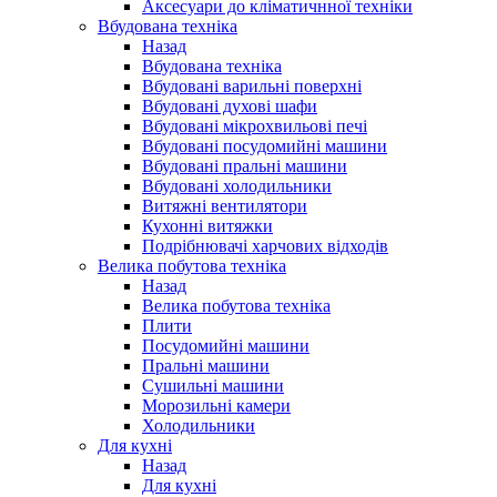
Аксесуари до кліматичнної техніки
Вбудована техніка
Назад
Вбудована техніка
Вбудовані варильні поверхні
Вбудовані духові шафи
Вбудовані мікрохвильові печі
Вбудовані посудомийні машини
Вбудовані пральні машини
Вбудовані холодильники
Витяжні вентилятори
Кухонні витяжки
Подрібнювачі харчових відходів
Велика побутова техніка
Назад
Велика побутова техніка
Плити
Посудомийні машини
Пральні машини
Сушильні машини
Морозильні камери
Холодильники
Для кухні
Назад
Для кухні