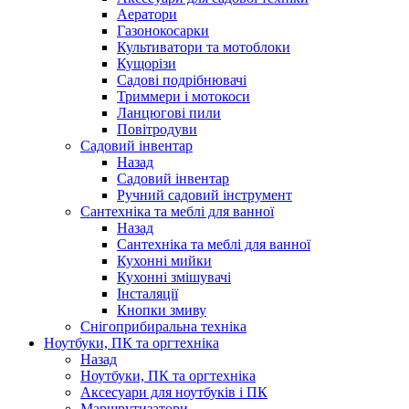
Аератори
Газонокосарки
Культиватори та мотоблоки
Кущорізи
Садові подрібнювачі
Триммери і мотокоси
Ланцюгові пили
Повітродуви
Садовий інвентар
Назад
Садовий інвентар
Ручний садовий інструмент
Сантехніка та меблі для ванної
Назад
Сантехніка та меблі для ванної
Кухонні мийки
Кухонні змішувачі
Інсталяції
Кнопки змиву
Снігоприбиральна техніка
Ноутбуки, ПК та оргтехніка
Назад
Ноутбуки, ПК та оргтехніка
Аксесуари для ноутбуків і ПК
Маршрутизатори