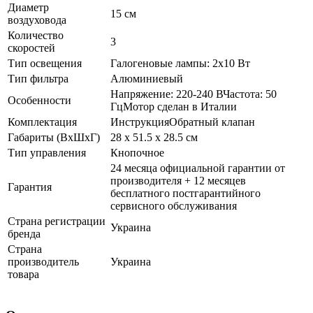
Диаметр
15 см
воздуховода
Количество
3
скоростей
Тип освещения
Галогеновые лампы: 2х10 Вт
Тип фильтра
Алюминиевый
Напряжение: 220-240 ВЧастота: 50
Особенности
ГцМотор сделан в Италии
Комплектация
ИнструкцияОбратный клапан
Габариты (ВхШхГ)
28 х 51.5 х 28.5 см
Тип управления
Кнопочное
24 месяца официальной гарантии от
производителя + 12 месяцев
Гарантия
бесплатного постгарантийного
сервисного обслуживания
Страна регистрации
Украина
бренда
Страна
производитель
Украина
товара