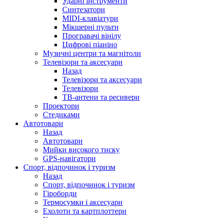
Ударні інструменти
Синтезатори
MIDI-клавіатури
Мікшерні пульти
Програвачі вінілу
Цифрові піаніно
Музичні центри та магнітоли
Телевізори та аксесуари
Назад
Телевізори та аксесуари
Телевізори
ТВ-антени та ресивери
Проектори
Стедиками
Автотовари
Назад
Автотовари
Мийки високого тиску
GPS-навігатори
Спорт, відпочинок і туризм
Назад
Спорт, відпочинок і туризм
Гіроборди
Термосумки і аксесуари
Ехолоти та картплоттери