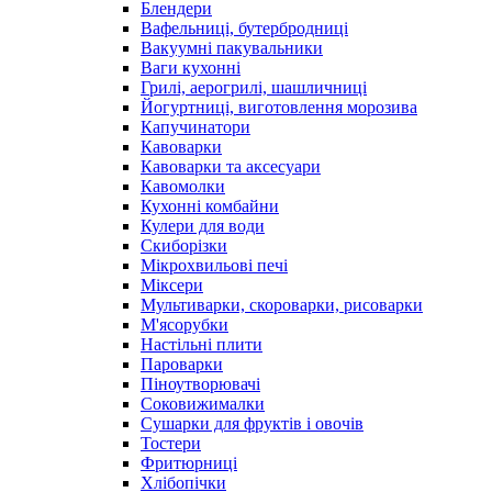
Блендери
Вафельниці, бутербродниці
Вакуумні пакувальники
Ваги кухонні
Грилі, аерогрилі, шашличниці
Йогуртниці, виготовлення морозива
Капучинатори
Кавоварки
Кавоварки та аксесуари
Кавомолки
Кухонні комбайни
Кулери для води
Скиборізки
Мікрохвильові печі
Міксери
Мультиварки, скороварки, рисоварки
М'ясорубки
Настільні плити
Пароварки
Піноутворювачі
Соковижималки
Сушарки для фруктів і овочів
Тостери
Фритюрниці
Хлібопічки