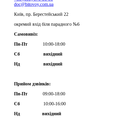
doc@bitovoy.com.ua
Київ, пр. Берестейський 22
окремий вхід біля парадного №6
Самовивіз:
Пн-Пт
10:00-18:00
Сб
вихідний
Нд
вихідний
Прийом дзвінків:
Пн-Пт
09:00-18:00
Сб
10:00-16:00
Нд вихідний