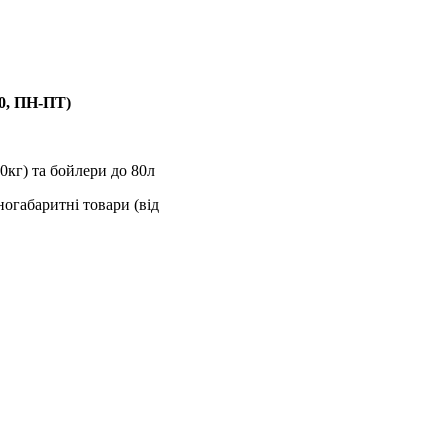
00, ПН-ПТ)
0кг) та бойлери до 80л
ногабаритні товари (від