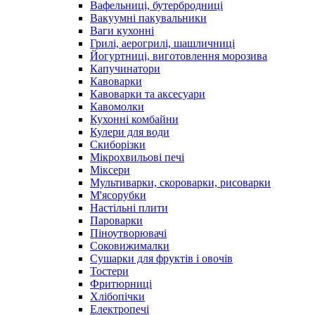
Вафельниці, бутербродниці
Вакуумні пакувальники
Ваги кухонні
Грилі, аерогрилі, шашличниці
Йогуртниці, виготовлення морозива
Капучинатори
Кавоварки
Кавоварки та аксесуари
Кавомолки
Кухонні комбайни
Кулери для води
Скиборізки
Мікрохвильові печі
Міксери
Мультиварки, скороварки, рисоварки
М'ясорубки
Настільні плити
Пароварки
Піноутворювачі
Соковижималки
Сушарки для фруктів і овочів
Тостери
Фритюрниці
Хлібопічки
Електропечі