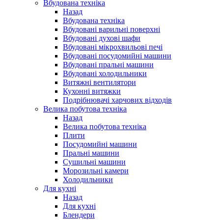
Вбудована техніка
Назад
Вбудована техніка
Вбудовані варильні поверхні
Вбудовані духові шафи
Вбудовані мікрохвильові печі
Вбудовані посудомийні машини
Вбудовані пральні машини
Вбудовані холодильники
Витяжні вентилятори
Кухонні витяжки
Подрібнювачі харчових відходів
Велика побутова техніка
Назад
Велика побутова техніка
Плити
Посудомийні машини
Пральні машини
Сушильні машини
Морозильні камери
Холодильники
Для кухні
Назад
Для кухні
Блендери