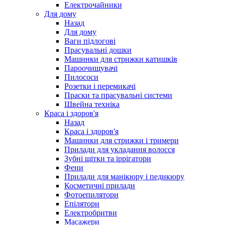
Електрочайники
Для дому
Назад
Для дому
Ваги підлогові
Прасувальні дошки
Машинки для стрижки катишків
Пароочищувачі
Пилососи
Розетки і перемикачі
Праски та прасувальні системи
Швейна техніка
Краса і здоров'я
Назад
Краса і здоров'я
Машинки для стрижки і тримери
Прилади для укладання волосся
Зубні щітки та іррігатори
Фени
Прилади для манікюру і педикюру
Косметичні прилади
Фотоепилятори
Епілятори
Електробритви
Масажери