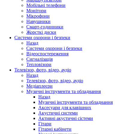
Мобільні телефони
Монітори
Мікрофони
Навушники
Смарт-годинники
Жорсткі диски
Системи охорони і безпеки
Назад
Системи охорони і безпеки
Відеоспостереження
Сигналізація
Тепловізори
Телевізор, фото, відео, аудіо
Назад
Телевізор, фото, відео, аудіо
Медіаплеєри
Музичні інструменти та обладнання
Назад
Музичні інструменти та обладнання
Аксесуари для клавішних
Акустичні системи
Активні акустичні сістеми
Гітари
Гітарні кабінети