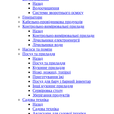
Назад
Водоочищення
Системи зворотнього осмосу
Генератори
Кабельно-провідникова продукція
Контрольно-вимірювальні прилади
Назад
Контрольно-вимірювальні прилади
Лічильники електроенергії
Лічильники води
Насоси та помпи
Посуд та приладдя
Назад
Посуд та приладдя
Кухонне приладдя
Ножі, ножиці, топірці
Приготування їжі
Посуд для бару і барний інвентар
Інші кухонне приладдя
Сервіровка столу
Зберігання продуктів
Садова техніка
Назад
Садова техніка
Аксесуари для садової техніки