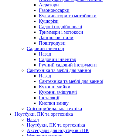
Аератори
Газонокосарки
Культиватори та мотоблоки
Кущорізи
Садові подрібнювачі
Триммери і мотокоси
Ланцюгові пили
Повітродуви
Садовий інвентар
Назад
Садовий інвентар
Ручний садовий інструмент
Сантехніка та меблі для ванної
Назад
Сантехніка та меблі для ванної
Кухонні мийки
Кухонні змішувачі
Інсталяції
Кнопки змиву
Снігоприбиральна техніка
Ноутбуки, ПК та оргтехніка
Назад
Ноутбуки, ПК та оргтехніка
Аксесуари для ноутбуків і ПК
Маршрутизатори