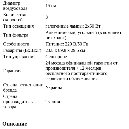
Диаметр
15 см
воздуховода
Количество
3
скоростей
Тип освещения
галогенные лампы: 2х50 Вт
Алюминиевый, угольный (в комплект
Тип фильтра
не входит)
Особенности
Питание: 220 В/50 Гц
Габариты (ВхШхГ)
23.8 х 89.8 х 29.5 см
Тип управления
Сенсорное
24 месяца официальной гарантии от
производителя + 12 месяцев
Гарантия
бесплатного постгарантийного
сервисного обслуживания
Страна регистрации
Украина
бренда
Страна
производитель
Турция
товара
Описание