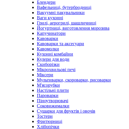
Блендери
Вафельниці, бутербродниці
Вакуумні пакувальники
Ваги кухонні
Грилі, аерогрилі, шашличниці
Йогуртниці, виготовлення морозива
Капучинатори
Кавоварки
Кавоварки та аксесуари
Кавомолки
Кухонні комбайни
Кулери для води
Скиборізки
Мікрохвильові печі
Міксери
Мультиварки, скороварки, рисоварки
М'ясорубки
Настільні плити
Пароварки
Піноутворювачі
Соковижималки
Сушарки для фруктів і овочів
Тостери
Фритюрниці
Хлібопічки