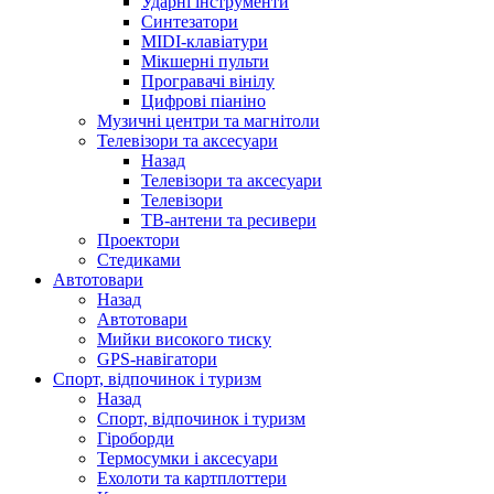
Ударні інструменти
Синтезатори
MIDI-клавіатури
Мікшерні пульти
Програвачі вінілу
Цифрові піаніно
Музичні центри та магнітоли
Телевізори та аксесуари
Назад
Телевізори та аксесуари
Телевізори
ТВ-антени та ресивери
Проектори
Стедиками
Автотовари
Назад
Автотовари
Мийки високого тиску
GPS-навігатори
Спорт, відпочинок і туризм
Назад
Спорт, відпочинок і туризм
Гіроборди
Термосумки і аксесуари
Ехолоти та картплоттери