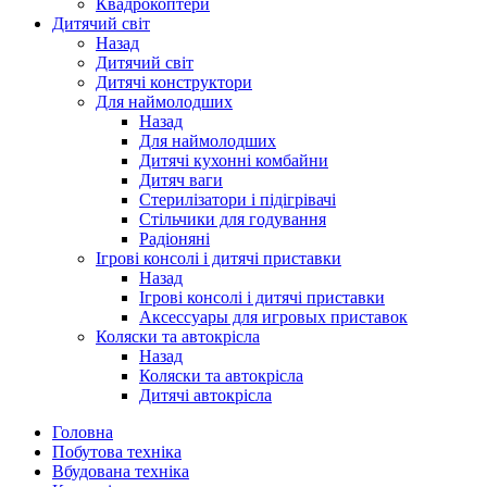
Квадрокоптери
Дитячий світ
Назад
Дитячий світ
Дитячі конструктори
Для наймолодших
Назад
Для наймолодших
Дитячі кухонні комбайни
Дитяч ваги
Стерилізатори і підігрівачі
Стільчики для годування
Радіоняні
Ігрові консолі і дитячі приставки
Назад
Ігрові консолі і дитячі приставки
Аксессуары для игровых приставок
Коляски та автокрісла
Назад
Коляски та автокрісла
Дитячі автокрісла
Головна
Побутова техніка
Вбудована техніка