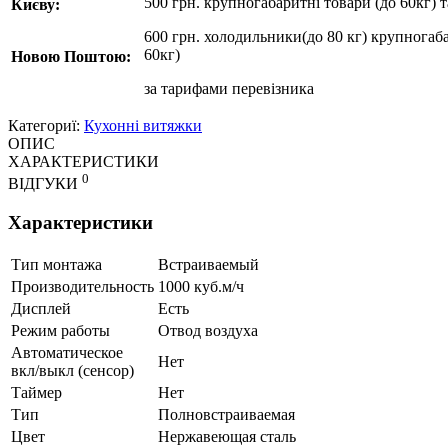
500 грн. крупногабаритні товари (до 60кг) 
Києву:
600 грн. холодильники(до 80 кг) крупногаба
60кг)
Новою Поштою:
за
тарифами перевізника
Категориї:
Кухонні витяжки
ОПИС
ХАРАКТЕРИСТИКИ
0
ВІДГУКИ
Характеристики
Тип монтажа
Встраиваемый
Производительность
1000 куб.м/ч
Дисплей
Есть
Режим работы
Отвод воздуха
Автоматическое
Нет
вкл/выкл (сенсор)
Таймер
Нет
Тип
Полновстраиваемая
Цвет
Нержавеющая сталь