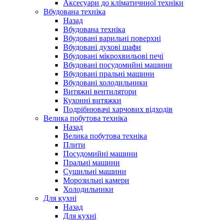
Аксесуари до кліматичнної техніки
Вбудована техніка
Назад
Вбудована техніка
Вбудовані варильні поверхні
Вбудовані духові шафи
Вбудовані мікрохвильові печі
Вбудовані посудомийні машини
Вбудовані пральні машини
Вбудовані холодильники
Витяжні вентилятори
Кухонні витяжки
Подрібнювачі харчових відходів
Велика побутова техніка
Назад
Велика побутова техніка
Плити
Посудомийні машини
Пральні машини
Сушильні машини
Морозильні камери
Холодильники
Для кухні
Назад
Для кухні