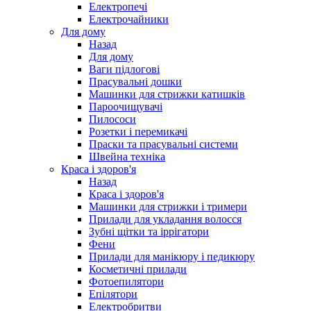
Електропечі
Електрочайники
Для дому
Назад
Для дому
Ваги підлогові
Прасувальні дошки
Машинки для стрижки катишків
Пароочищувачі
Пилососи
Розетки і перемикачі
Праски та прасувальні системи
Швейна техніка
Краса і здоров'я
Назад
Краса і здоров'я
Машинки для стрижки і тримери
Прилади для укладання волосся
Зубні щітки та іррігатори
Фени
Прилади для манікюру і педикюру
Косметичні прилади
Фотоепилятори
Епілятори
Електробритви