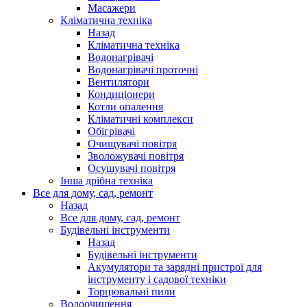
Масажери
Кліматична техніка
Назад
Кліматична техніка
Водонагрівачі
Водонагрівачі проточні
Вентилятори
Кондиціонери
Котли опалення
Кліматичні комплекси
Обігрівачі
Очищувачі повітря
Зволожувачі повітря
Осушувачі повітря
Інша дрібна техніка
Все для дому, сад, ремонт
Назад
Все для дому, сад, ремонт
Будівельні інструменти
Назад
Будівельні інструменти
Акумулятори та зарядні пристрої для
інструменту і садової техніки
Торцювальні пили
Водоочищення