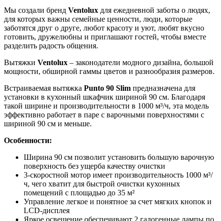
Мы создали бренд
Ventolux
для ежедневной заботы о людях,
для которых важны семейные ценности, люди, которые
заботятся друг о друге, любот красоту и уют, любят вкусно
готовить, дружелюбны и приглашают гостей, чтобы вместе
разделить радость общения.
Вытяжки
Ventolux
– законодатели модного дизайна, большой
мощности, обширной гаммы цветов и разнообразия размеров.
Встраиваемая вытяжка
Punto 90 Slim
предназначена для
установки в кухонный шкафчик шириной 90 см. Благодаря
такой ширине и производительности в 1000 м³/ч, эта модель
эффективно работает в паре с варочными поверхностями с
шириной 90 см и меньше.
Особенности:
Ширина 90 см позволит установить большую варочную
поверхность без ущерба качеству очистки
3-скоростной мотор имеет производительность 1000 м³/
ч, чего хватит для быстрой очистки кухонных
помещений с площадью до 35 м²
Управление легкое и понятное за счет мягких кнопок и
LCD-дисплея
Яркое освещение обеспечивают 2 галогенные лампы по