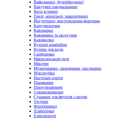
Вафельниці, бутербродниці
Вакуумні пакувальники
Ваги кухонні
Грилі, аерогрилі, шашличниці
Йогуртниці, виготовлення морозива
Капучинатори
Кавоварки
Кавоварки та аксесуари
Кавомолки
Кухонні комбайни
Кулери для води
Скиборізки
Мікрохвильові печі
Міксери
Мультиварки, скороварки, рисоварки
М'ясорубки
Настільні плити
Пароварки
Піноутворювачі
Соковижималки
Сушарки для фруктів і овочів
Тостери
Фритюрниці
Хлібопічки
Електропечі