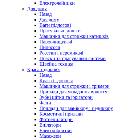
Електрочайники
Для дому
Назад
Для дому
Ваги підлогові
Прасувальні дошки
Машинки для стрижки катишків
Пароочищувачі
Пилососи
Розетки і перемикачі
Праски та прасувальні системи
Швейна техніка
Краса і здоров'я
Назад
Краса і здоров'я
Машинки для стрижки і тримери
Прилади для укладання волосся
Зубні щітки та іррігатори
Фени
Прилади для манікюру і педикюру
Косметичні прилади
Фотоепилятори
Епілятори
Електробритви
Масажери