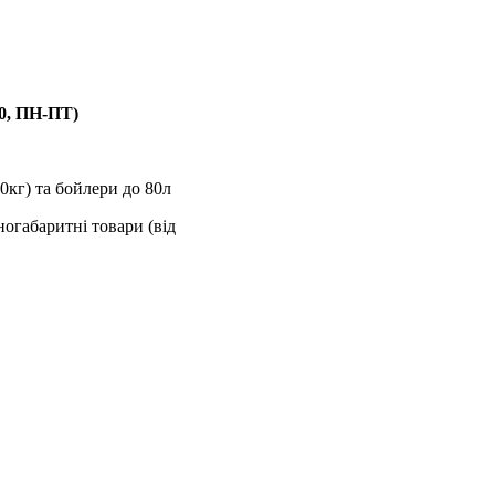
00, ПН-ПТ)
0кг) та бойлери до 80л
ногабаритні товари (від