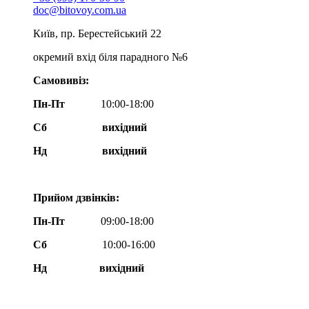
doc@bitovoy.com.ua
Київ, пр. Берестейський 22
окремий вхід біля парадного №6
Самовивіз:
Пн-Пт
10:00-18:00
Сб
вихідний
Нд
вихідний
Прийом дзвінків:
Пн-Пт
09:00-18:00
Сб
10:00-16:00
Нд вихідний