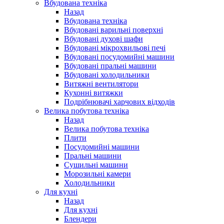
Вбудована техніка
Назад
Вбудована техніка
Вбудовані варильні поверхні
Вбудовані духові шафи
Вбудовані мікрохвильові печі
Вбудовані посудомийні машини
Вбудовані пральні машини
Вбудовані холодильники
Витяжні вентилятори
Кухонні витяжки
Подрібнювачі харчових відходів
Велика побутова техніка
Назад
Велика побутова техніка
Плити
Посудомийні машини
Пральні машини
Сушильні машини
Морозильні камери
Холодильники
Для кухні
Назад
Для кухні
Блендери