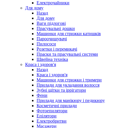
Електрочайники
Для дому
Назад
Для дому
Ваги підлогові
Прасувальні дошки
Машинки для стрижки катишків
Пароочищувачі
Пилососи
Розетки і перемикачі
Праски та прасувальні системи
Швейна техніка
Краса і здоров'я
Назад
Краса і здоров'я
Машинки для стрижки і тримери
Прилади для укладання волосся
Зубні щітки та іррігатори
Фени
Прилади для манікюру і педикюру
Косметичні прилади
Фотоепилятори
Епілятори
Електробритви
Масажери