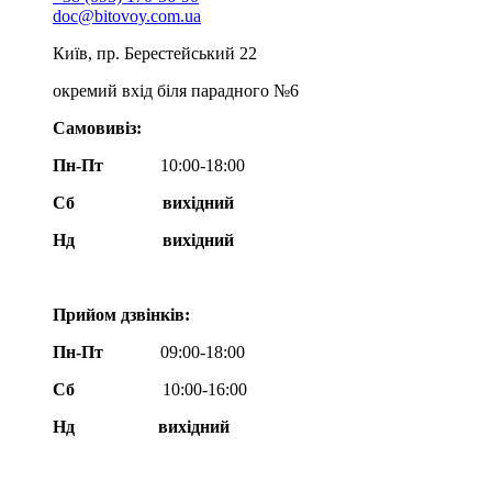
doc@bitovoy.com.ua
Київ, пр. Берестейський 22
окремий вхід біля парадного №6
Самовивіз:
Пн-Пт
10:00-18:00
Сб
вихідний
Нд
вихідний
Прийом дзвінків:
Пн-Пт
09:00-18:00
Сб
10:00-16:00
Нд вихідний