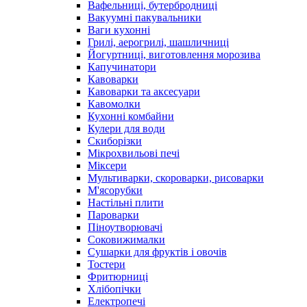
Вафельниці, бутербродниці
Вакуумні пакувальники
Ваги кухонні
Грилі, аерогрилі, шашличниці
Йогуртниці, виготовлення морозива
Капучинатори
Кавоварки
Кавоварки та аксесуари
Кавомолки
Кухонні комбайни
Кулери для води
Скиборізки
Мікрохвильові печі
Міксери
Мультиварки, скороварки, рисоварки
М'ясорубки
Настільні плити
Пароварки
Піноутворювачі
Соковижималки
Сушарки для фруктів і овочів
Тостери
Фритюрниці
Хлібопічки
Електропечі