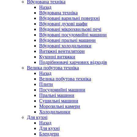
Вбудована техніка
Назад
Вбудована техніка
Вбудовані варильні поверхні
Вбудовані духові шафи
Вбудовані мікрохвильові печі
Вбудовані посудомийні машини
Вбудовані пральні машини
Вбудовані холодильники
Витяжні вентилятори
Кухонні витяжки
Подрібнювачі харчових відходів
Велика побутова техніка
Назад
Велика побутова техніка
Плити
Посудомийні машини
Пральні машини
Сушильні машини
Морозильні камери
Холодильники
Для кухні
Назад
Для кухні
Блендери