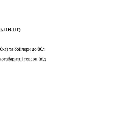
00, ПН-ПТ)
0кг) та бойлери до 80л
ногабаритні товари (від