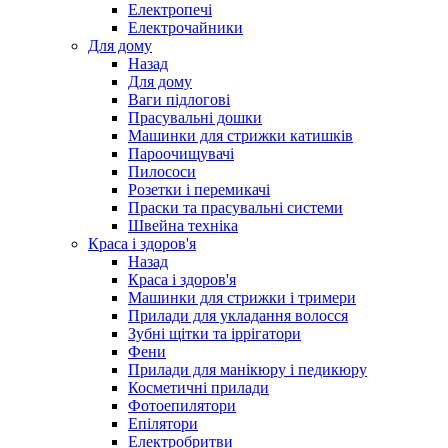
Електропечі
Електрочайники
Для дому
Назад
Для дому
Ваги підлогові
Прасувальні дошки
Машинки для стрижки катишків
Пароочищувачі
Пилососи
Розетки і перемикачі
Праски та прасувальні системи
Швейна техніка
Краса і здоров'я
Назад
Краса і здоров'я
Машинки для стрижки і тримери
Прилади для укладання волосся
Зубні щітки та іррігатори
Фени
Прилади для манікюру і педикюру
Косметичні прилади
Фотоепилятори
Епілятори
Електробритви