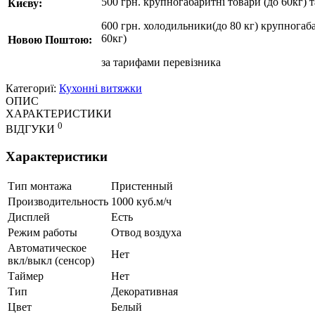
500 грн. крупногабаритні товари (до 60кг) 
Києву:
600 грн. холодильники(до 80 кг) крупногаба
60кг)
Новою Поштою:
за
тарифами перевізника
Категориї:
Кухонні витяжки
ОПИС
ХАРАКТЕРИСТИКИ
0
ВІДГУКИ
Характеристики
Тип монтажа
Пристенный
Производительность
1000 куб.м/ч
Дисплей
Есть
Режим работы
Отвод воздуха
Автоматическое
Нет
вкл/выкл (сенсор)
Таймер
Нет
Тип
Декоративная
Цвет
Белый