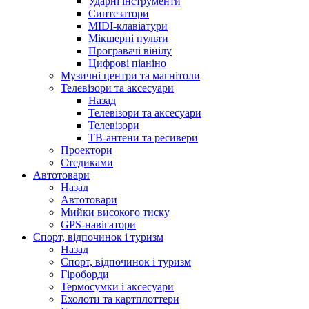
Ударні інструменти
Синтезатори
MIDI-клавіатури
Мікшерні пульти
Програвачі вінілу
Цифрові піаніно
Музичні центри та магнітоли
Телевізори та аксесуари
Назад
Телевізори та аксесуари
Телевізори
ТВ-антени та ресивери
Проектори
Стедиками
Автотовари
Назад
Автотовари
Мийки високого тиску
GPS-навігатори
Спорт, відпочинок і туризм
Назад
Спорт, відпочинок і туризм
Гіроборди
Термосумки і аксесуари
Ехолоти та картплоттери