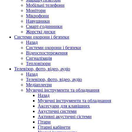
Мобільні телефони
Монітори
Мікрофони
Навушники
Смарт-годинники
Жорсткі диски
Системи охорони і безпеки
Назад
Системи охорони і безпеки
Відеоспостереження
Сигналізація
Тепловізори
Телевізор, фото, відео, аудіо
Назад
Телевізор, фото, відео, аудіо
Медіаплеєри
Музичні інструменти та обладнання
Назад
Музичні інструменти та обладнання
Аксесуари для клавішних
Акустичні системи
Активні акустичні сістеми
Гітари
Гітарні кабінети