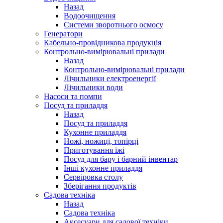
Назад
Водоочищення
Системи зворотнього осмосу
Генератори
Кабельно-провідникова продукція
Контрольно-вимірювальні прилади
Назад
Контрольно-вимірювальні прилади
Лічильники електроенергії
Лічильники води
Насоси та помпи
Посуд та приладдя
Назад
Посуд та приладдя
Кухонне приладдя
Ножі, ножиці, топірці
Приготування їжі
Посуд для бару і барний інвентар
Інші кухонне приладдя
Сервіровка столу
Зберігання продуктів
Садова техніка
Назад
Садова техніка
Аксесуари для садової техніки