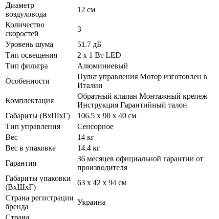
Диаметр
12 см
воздуховода
Количество
3
скоростей
Уровень шума
51.7 дБ
Тип освещения
2 х 1 Вт LED
Тип фильтра
Алюминиевый
Пульт управления Мотор изготовлен в
Особенности
Италии
Обратный клапан Монтажный крепеж
Комплектация
Инструкция Гарантийный талон
Габариты (ВхШхГ)
106.5 х 90 х 40 см
Тип управления
Сенсорное
Вес
14 кг
Вес в упаковке
14.4 кг
36 месяцев официальной гарантии от
Гарантия
производителя
Габариты упаковки
63 х 42 х 94 см
(ВхШхГ)
Страна регистрации
Украина
бренда
Страна