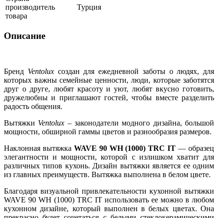
производитель
Турция
товара
Описание
Бренд
Ventolux
создан для ежедневной заботы о людях, для
которых важны семейные ценности, люди, которые заботятся
друг о друге, любят красоту и уют, любят вкусно готовить,
дружелюбны и приглашают гостей, чтобы вместе разделить
радость общения.
Вытяжки
Ventolux
– законодатели модного дизайна, большой
мощности, обширной гаммы цветов и разнообразия размеров.
Наклонная вытяжка
WAVE 90 WH (1000) TRC IT
— образец
элегантности и мощности, которой с излишком хватит для
различных типов кухонь. Дизайн вытяжки является ее одним
из главных преимуществ. Вытяжка выполнена в белом цвете.
Благодаря визуальной привлекательности кухонной вытяжки
WAVE 90 WH (1000) TRC IT использовать ее можно в любом
кухонном дизайне, который выполнен в белых цветах. Она
прекрасно будет сочетаться с белыми стеклокерамическими