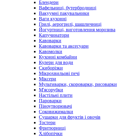
Блендери
Вафельниці, бутербродниці
Вакуумні пакувальники
Ваги кухонні
Грилі, аерогрилі, шашличниці
Йогуртниці, виготовлення морозива
Капучинатори
Кавоварки
Кавоварки та аксесуари
Кавомолки
Кухонні комбайни
Кулери для води
Скиборізки
Мікрохвильові печі
Міксери
Мультиварки, скороварки, рисоварки
М'ясорубки
Настільні плити
Пароварки
Піноутворювачі
Соковижималки
Сушарки для фруктів і овочів
Тостери
Фритюрниці
Хлібопічки