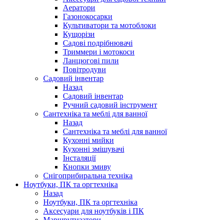
Аератори
Газонокосарки
Культиватори та мотоблоки
Кущорізи
Садові подрібнювачі
Триммери і мотокоси
Ланцюгові пили
Повітродуви
Садовий інвентар
Назад
Садовий інвентар
Ручний садовий інструмент
Сантехніка та меблі для ванної
Назад
Сантехніка та меблі для ванної
Кухонні мийки
Кухонні змішувачі
Інсталяції
Кнопки змиву
Снігоприбиральна техніка
Ноутбуки, ПК та оргтехніка
Назад
Ноутбуки, ПК та оргтехніка
Аксесуари для ноутбуків і ПК
Маршрутизатори