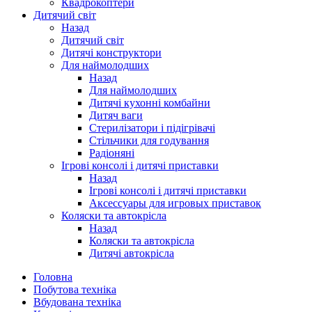
Квадрокоптери
Дитячий світ
Назад
Дитячий світ
Дитячі конструктори
Для наймолодших
Назад
Для наймолодших
Дитячі кухонні комбайни
Дитяч ваги
Стерилізатори і підігрівачі
Стільчики для годування
Радіоняні
Ігрові консолі і дитячі приставки
Назад
Ігрові консолі і дитячі приставки
Аксессуары для игровых приставок
Коляски та автокрісла
Назад
Коляски та автокрісла
Дитячі автокрісла
Головна
Побутова техніка
Вбудована техніка