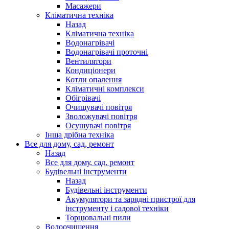
Масажери
Кліматична техніка
Назад
Кліматична техніка
Водонагрівачі
Водонагрівачі проточні
Вентилятори
Кондиціонери
Котли опалення
Кліматичні комплекси
Обігрівачі
Очищувачі повітря
Зволожувачі повітря
Осушувачі повітря
Інша дрібна техніка
Все для дому, сад, ремонт
Назад
Все для дому, сад, ремонт
Будівельні інструменти
Назад
Будівельні інструменти
Акумулятори та зарядні пристрої для
інструменту і садової техніки
Торцювальні пили
Водоочищення