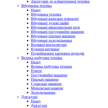
Аксесуари до кліматичнної техніки
Вбудована техніка
Назад
Вбудована техніка
Вбудовані варильні поверхні
Вбудовані духові шафи
Вбудовані мікрохвильові печі
Вбудовані посудомийні машини
Вбудовані пральні машини
Вбудовані холодильники
Витяжні вентилятори
Кухонні витяжки
Подрібнювачі харчових відходів
Велика побутова техніка
Назад
Велика побутова техніка
Плити
Посудомийні машини
Пральні машини
Сушильні машини
Морозильні камери
Холодильники
Для кухні
Назад
Для кухні