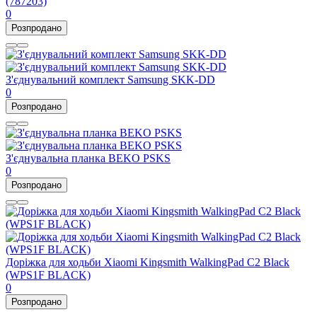
(787203)
0
Розпродано
З'єднувальний комплект Samsung SKK-DD
0
Розпродано
З'єднувальна планка BEKO PSKS
0
Розпродано
Доріжка для ходьби Xiaomi Kingsmith WalkingPad С2 Black
(WPS1F BLACK)
0
Розпродано