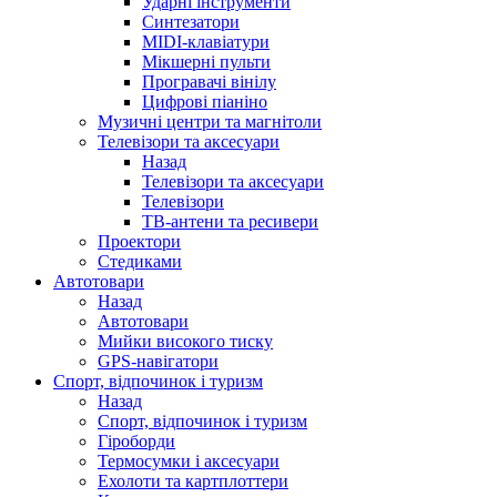
Ударні інструменти
Синтезатори
MIDI-клавіатури
Мікшерні пульти
Програвачі вінілу
Цифрові піаніно
Музичні центри та магнітоли
Телевізори та аксесуари
Назад
Телевізори та аксесуари
Телевізори
ТВ-антени та ресивери
Проектори
Стедиками
Автотовари
Назад
Автотовари
Мийки високого тиску
GPS-навігатори
Спорт, відпочинок і туризм
Назад
Спорт, відпочинок і туризм
Гіроборди
Термосумки і аксесуари
Ехолоти та картплоттери