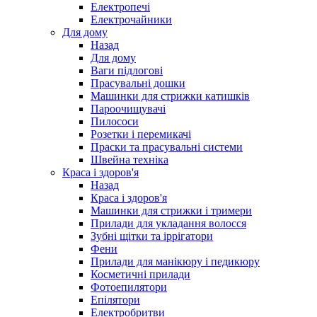
Електропечі
Електрочайники
Для дому
Назад
Для дому
Ваги підлогові
Прасувальні дошки
Машинки для стрижки катишків
Пароочищувачі
Пилососи
Розетки і перемикачі
Праски та прасувальні системи
Швейна техніка
Краса і здоров'я
Назад
Краса і здоров'я
Машинки для стрижки і тримери
Прилади для укладання волосся
Зубні щітки та іррігатори
Фени
Прилади для манікюру і педикюру
Косметичні прилади
Фотоепилятори
Епілятори
Електробритви