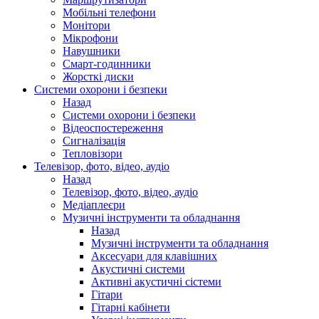
Мобільні телефони
Монітори
Мікрофони
Навушники
Смарт-годинники
Жорсткі диски
Системи охорони і безпеки
Назад
Системи охорони і безпеки
Відеоспостереження
Сигналізація
Тепловізори
Телевізор, фото, відео, аудіо
Назад
Телевізор, фото, відео, аудіо
Медіаплеєри
Музичні інструменти та обладнання
Назад
Музичні інструменти та обладнання
Аксесуари для клавішних
Акустичні системи
Активні акустичні сістеми
Гітари
Гітарні кабінети