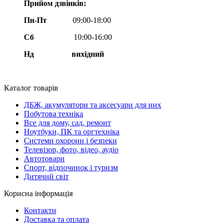
Прийом дзвінків:
Пн-Пт
09:00-18:00
Сб
10:00-16:00
Нд вихідний
Каталог товарів
ДБЖ, акумулятори та аксесуари для них
Побутова техніка
Все для дому, сад, ремонт
Ноутбуки, ПК та оргтехніка
Системи охорони і безпеки
Телевізор, фото, відео, аудіо
Автотовари
Спорт, відпочинок і туризм
Дитячий світ
Корисна інформація
Контакти
Доставка та оплата