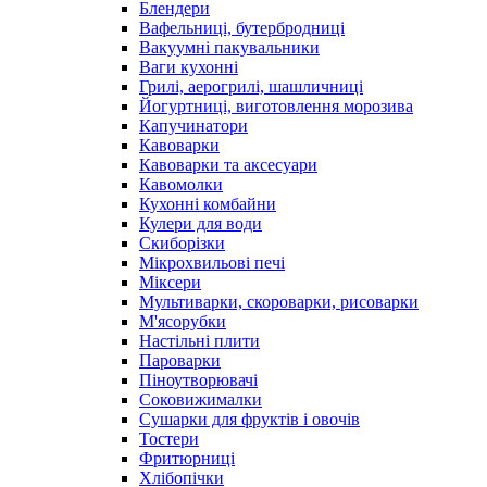
Блендери
Вафельниці, бутербродниці
Вакуумні пакувальники
Ваги кухонні
Грилі, аерогрилі, шашличниці
Йогуртниці, виготовлення морозива
Капучинатори
Кавоварки
Кавоварки та аксесуари
Кавомолки
Кухонні комбайни
Кулери для води
Скиборізки
Мікрохвильові печі
Міксери
Мультиварки, скороварки, рисоварки
М'ясорубки
Настільні плити
Пароварки
Піноутворювачі
Соковижималки
Сушарки для фруктів і овочів
Тостери
Фритюрниці
Хлібопічки