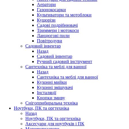
Аератори
Газонокосарки
Культиватори та мотоблоки
Кущорізи
Садові подрібнювачі
Триммери і мотокоси
Ланцюгові пили
Повітродуви
Садовий інвентар
Назад
Садовий інвентар
Ручний садовий інструмент
Сантехніка та меблі для ванної
Назад
Сантехніка та меблі для ванної
Кухонні мийки
Кухонні змішувачі
Інсталяції
Кнопки змиву
Снігоприбиральна техніка
Ноутбуки, ПК та оргтехніка
Назад
Ноутбуки, ПК та оргтехніка
Аксесуари для ноутбуків і ПК
Маршрутизатори