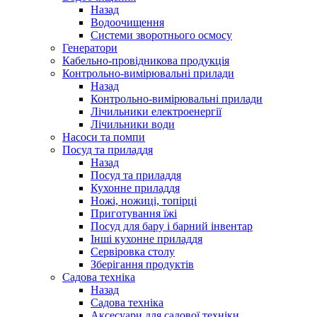
Назад
Водоочищення
Системи зворотнього осмосу
Генератори
Кабельно-провідникова продукція
Контрольно-вимірювальні прилади
Назад
Контрольно-вимірювальні прилади
Лічильники електроенергії
Лічильники води
Насоси та помпи
Посуд та приладдя
Назад
Посуд та приладдя
Кухонне приладдя
Ножі, ножиці, топірці
Приготування їжі
Посуд для бару і барний інвентар
Інші кухонне приладдя
Сервіровка столу
Зберігання продуктів
Садова техніка
Назад
Садова техніка
Аксесуари для садової техніки