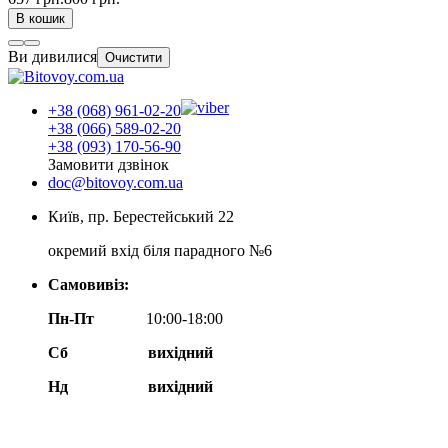
В кошик
Ви дивилися
Очистити
+38 (068) 961-02-20
+38 (066) 589-02-20
+38 (093) 170-56-90
Замовити дзвінок
doc@bitovoy.com.ua
Київ, пр. Берестейський 22
окремий вхід біля парадного №6
Самовивіз:
Пн-Пт
10:00-18:00
Сб
вихідний
Нд
вихідний