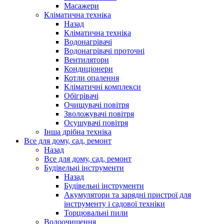
Масажери
Кліматична техніка
Назад
Кліматична техніка
Водонагрівачі
Водонагрівачі проточні
Вентилятори
Кондиціонери
Котли опалення
Кліматичні комплекси
Обігрівачі
Очищувачі повітря
Зволожувачі повітря
Осушувачі повітря
Інша дрібна техніка
Все для дому, сад, ремонт
Назад
Все для дому, сад, ремонт
Будівельні інструменти
Назад
Будівельні інструменти
Акумулятори та зарядні пристрої для
інструменту і садової техніки
Торцювальні пили
Водоочищення