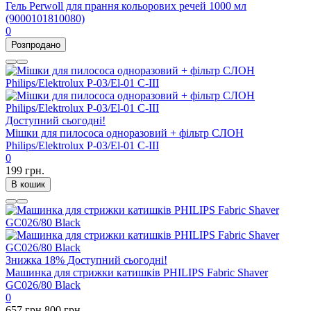
Гель Perwoll для прання кольорових речей 1000 мл
(9000101810080)
0
Розпродано
Доступний сьогодні!
Мішки для пилососа одноразовий + фільтр СЛОН
Philips/Elektrolux P-03/El-01 C-III
0
199 грн.
В кошик
Знижка
18%
Доступний сьогодні!
Машинка для стрижки катишків PHILIPS Fabric Shaver
GC026/80 Black
0
657 грн.
800 грн.