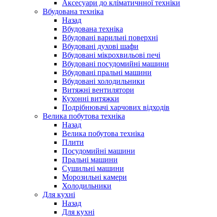
Аксесуари до кліматичнної техніки
Вбудована техніка
Назад
Вбудована техніка
Вбудовані варильні поверхні
Вбудовані духові шафи
Вбудовані мікрохвильові печі
Вбудовані посудомийні машини
Вбудовані пральні машини
Вбудовані холодильники
Витяжні вентилятори
Кухонні витяжки
Подрібнювачі харчових відходів
Велика побутова техніка
Назад
Велика побутова техніка
Плити
Посудомийні машини
Пральні машини
Сушильні машини
Морозильні камери
Холодильники
Для кухні
Назад
Для кухні