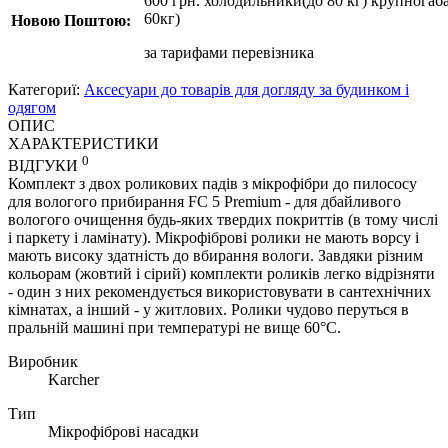
600 грн. холодильники(до 80 кг) крупногаба
60кг)
Новою Поштою:
за
тарифами перевізника
Категориї:
Аксесуари до товарів для догляду за будинком і
одягом
ОПИС
ХАРАКТЕРИСТИКИ
0
ВІДГУКИ
Комплект з двох роликових падів з мікрофібри до пилососу
для вологого прибирання FC 5 Premium - для дбайливого
вологого очищення будь-яких твердих покриттів (в тому числі
і паркету і ламінату). Мікрофіброві ролики не мають ворсу і
мають високу здатність до вбирання вологи. Завдяки різним
кольорам (жовтий і сірий) комплекти роликів легко відрізняти
- один з них рекомендується використовувати в сантехнічних
кімнатах, а інший - у житлових. Ролики чудово перуться в
пральній машині при температурі не вище 60°C.
Виробник
Karcher
Тип
Мікрофіброві насадки