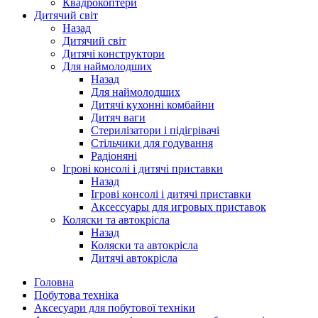
Квадрокоптери
Дитячий світ
Назад
Дитячий світ
Дитячі конструктори
Для наймолодших
Назад
Для наймолодших
Дитячі кухонні комбайни
Дитяч ваги
Стерилізатори і підігрівачі
Стільчики для годування
Радіоняні
Ігрові консолі і дитячі приставки
Назад
Ігрові консолі і дитячі приставки
Аксессуары для игровых приставок
Коляски та автокрісла
Назад
Коляски та автокрісла
Дитячі автокрісла
Головна
Побутова техніка
Аксесуари для побутової техніки