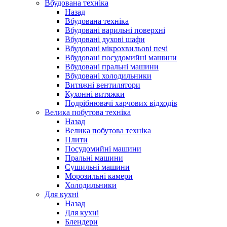
Вбудована техніка
Назад
Вбудована техніка
Вбудовані варильні поверхні
Вбудовані духові шафи
Вбудовані мікрохвильові печі
Вбудовані посудомийні машини
Вбудовані пральні машини
Вбудовані холодильники
Витяжні вентилятори
Кухонні витяжки
Подрібнювачі харчових відходів
Велика побутова техніка
Назад
Велика побутова техніка
Плити
Посудомийні машини
Пральні машини
Сушильні машини
Морозильні камери
Холодильники
Для кухні
Назад
Для кухні
Блендери