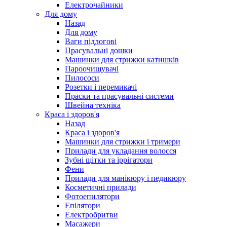
Електрочайники
Для дому
Назад
Для дому
Ваги підлогові
Прасувальні дошки
Машинки для стрижки катишків
Пароочищувачі
Пилососи
Розетки і перемикачі
Праски та прасувальні системи
Швейна техніка
Краса і здоров'я
Назад
Краса і здоров'я
Машинки для стрижки і тримери
Прилади для укладання волосся
Зубні щітки та іррігатори
Фени
Прилади для манікюру і педикюру
Косметичні прилади
Фотоепилятори
Епілятори
Електробритви
Масажери