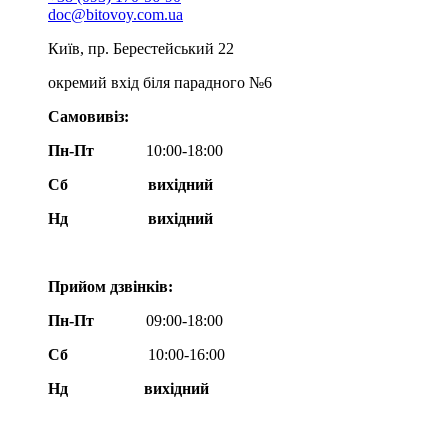
doc@bitovoy.com.ua
Київ, пр. Берестейський 22
окремий вхід біля парадного №6
Самовивіз:
Пн-Пт
10:00-18:00
Сб
вихідний
Нд
вихідний
Прийом дзвінків:
Пн-Пт
09:00-18:00
Сб
10:00-16:00
Нд вихідний