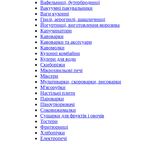
Вафельниці, бутербродниці
Вакуумні пакувальники
Ваги кухонні
Грилі, аерогрилі, шашличниці
Йогуртниці, виготовлення морозива
Капучинатори
Кавоварки
Кавоварки та аксесуари
Кавомолки
Кухонні комбайни
Кулери для води
Скиборізки
Мікрохвильові печі
Міксери
Мультиварки, скороварки, рисоварки
М'ясорубки
Настільні плити
Пароварки
Піноутворювачі
Соковижималки
Сушарки для фруктів і овочів
Тостери
Фритюрниці
Хлібопічки
Електропечі