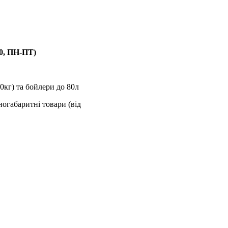
00, ПН-ПТ)
0кг) та бойлери до 80л
ногабаритні товари (від