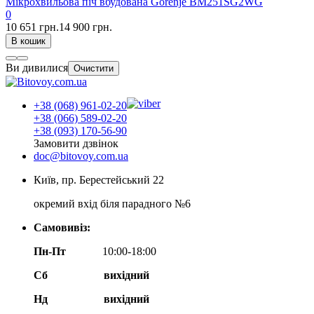
Мікрохвильова піч вбудована Gorenje BM251SG2WG
0
10 651 грн.
14 900 грн.
В кошик
Ви дивилися
Очистити
+38 (068) 961-02-20
+38 (066) 589-02-20
+38 (093) 170-56-90
Замовити дзвінок
doc@bitovoy.com.ua
Київ, пр. Берестейський 22
окремий вхід біля парадного №6
Самовивіз:
Пн-Пт
10:00-18:00
Сб
вихідний
Нд
вихідний