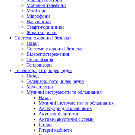
Мобільні телефони
Монітори
Мікрофони
Навушники
Смарт-годинники
Жорсткі диски
Системи охорони і безпеки
Назад
Системи охорони і безпеки
Відеоспостереження
Сигналізація
Тепловізори
Телевізор, фото, відео, аудіо
Назад
Телевізор, фото, відео, аудіо
Медіаплеєри
Музичні інструменти та обладнання
Назад
Музичні інструменти та обладнання
Аксесуари для клавішних
Акустичні системи
Активні акустичні сістеми
Гітари
Гітарні кабінети