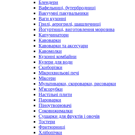
Блендери
Вафельниці, бутербродниці
Вакуумні пакувальники
Ваги кухонні
Грилі, аерогрилі, шашличниці
Йогуртниці, виготовлення морозива
Капучинатори
Кавоварки
Кавоварки та аксесуари
Кавомолки
Кухонні комбайни
Кулери для води
Скиборізки
Мікрохвильові печі
Міксери
Мультиварки, скороварки, рисоварки
М'ясорубки
Настільні плити
Пароварки
Піноутворювачі
Соковижималки
Сушарки для фруктів і овочів
Тостери
Фритюрниці
Хлібопічки