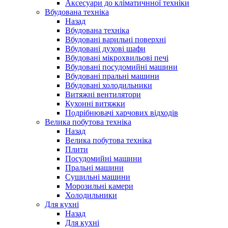
Аксесуари до кліматичнної техніки
Вбудована техніка
Назад
Вбудована техніка
Вбудовані варильні поверхні
Вбудовані духові шафи
Вбудовані мікрохвильові печі
Вбудовані посудомийні машини
Вбудовані пральні машини
Вбудовані холодильники
Витяжні вентилятори
Кухонні витяжки
Подрібнювачі харчових відходів
Велика побутова техніка
Назад
Велика побутова техніка
Плити
Посудомийні машини
Пральні машини
Сушильні машини
Морозильні камери
Холодильники
Для кухні
Назад
Для кухні