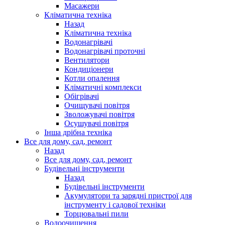
Масажери
Кліматична техніка
Назад
Кліматична техніка
Водонагрівачі
Водонагрівачі проточні
Вентилятори
Кондиціонери
Котли опалення
Кліматичні комплекси
Обігрівачі
Очищувачі повітря
Зволожувачі повітря
Осушувачі повітря
Інша дрібна техніка
Все для дому, сад, ремонт
Назад
Все для дому, сад, ремонт
Будівельні інструменти
Назад
Будівельні інструменти
Акумулятори та зарядні пристрої для
інструменту і садової техніки
Торцювальні пили
Водоочищення