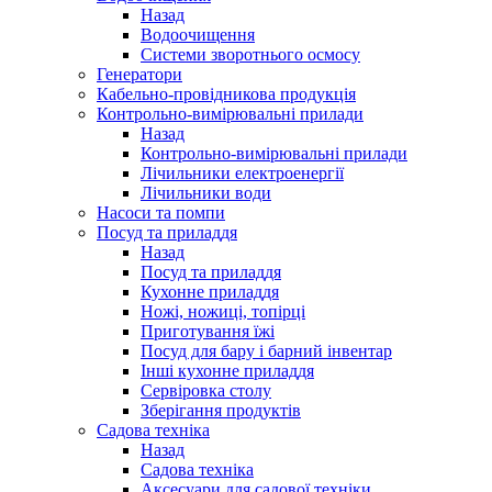
Назад
Водоочищення
Системи зворотнього осмосу
Генератори
Кабельно-провідникова продукція
Контрольно-вимірювальні прилади
Назад
Контрольно-вимірювальні прилади
Лічильники електроенергії
Лічильники води
Насоси та помпи
Посуд та приладдя
Назад
Посуд та приладдя
Кухонне приладдя
Ножі, ножиці, топірці
Приготування їжі
Посуд для бару і барний інвентар
Інші кухонне приладдя
Сервіровка столу
Зберігання продуктів
Садова техніка
Назад
Садова техніка
Аксесуари для садової техніки