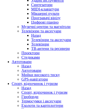
Ударні інструменти
Синтезатори
MIDI-клавіатури
Мікшерні пульти
Програвачі вінілу
Цифрові піаніно
Музичні центри та магнітоли
Телевізори та аксесуари
Назад
Телевізори та аксесуари
Телевізори
ТВ-антени та ресивери
Проектори
Стедиками
Автотовари
Назад
Автотовари
Мийки високого тиску
GPS-навігатори
Спорт, відпочинок і туризм
Назад
Спорт, відпочинок і туризм
Гіроборди
Термосумки і аксесуари
Ехолоти та картплоттери