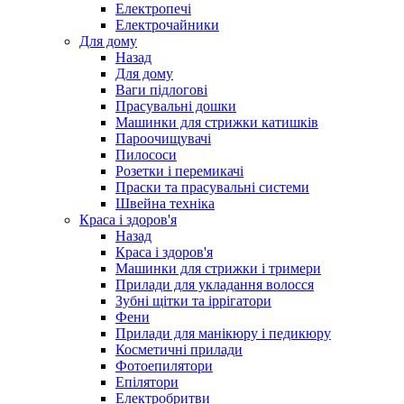
Електропечі
Електрочайники
Для дому
Назад
Для дому
Ваги підлогові
Прасувальні дошки
Машинки для стрижки катишків
Пароочищувачі
Пилососи
Розетки і перемикачі
Праски та прасувальні системи
Швейна техніка
Краса і здоров'я
Назад
Краса і здоров'я
Машинки для стрижки і тримери
Прилади для укладання волосся
Зубні щітки та іррігатори
Фени
Прилади для манікюру і педикюру
Косметичні прилади
Фотоепилятори
Епілятори
Електробритви