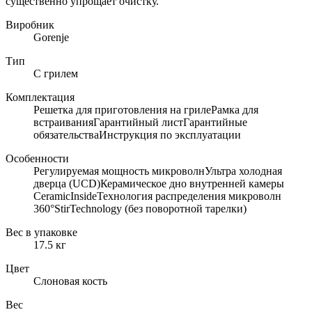
существенно упрощает очистку.
Виробник
Gorenje
Тип
С грилем
Комплектация
Решетка для приготовления на грилеРамка для
встраиванияГарантийный листГарантийные
обязательстваИнструкция по эксплуатации
Особенности
Регулируемая мощность микроволнУльтра холодная
дверца (UCD)Керамическое дно внутренней камеры
CeramicInsideТехнология распределения микроволн
360°StirTechnology (без поворотной тарелки)
Вес в упаковке
17.5 кг
Цвет
Слоновая кость
Вес