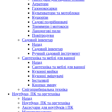
Аератори
Газонокосарки
Культиватори та мотоблоки
Кущорізи
Садові подрібнювачі
Триммери і мотокоси
Ланцюгові пили
Повітродуви
Садовий інвентар
Назад
Садовий інвентар
Ручний садовий інструмент
Сантехніка та меблі для ванної
Назад
Сантехніка та меблі для ванної
Кухонні мийки
Кухонні змішувачі
Інсталяції
Кнопки змиву
Снігоприбиральна техніка
Ноутбуки, ПК та оргтехніка
Назад
Ноутбуки, ПК та оргтехніка
Аксесуари для ноутбуків і ПК
Маршрутизатори