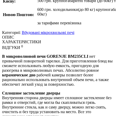
500 грн. крупногабаритні товари (до 60кг) 
Києву:
600 грн. холодильники(до 80 кг) крупногаба
60кг)
Новою Поштою:
за
тарифами перевізника
Категориї:
Вбудовані мікрохвильові печі
ОПИС
ХАРАКТЕРИСТИКИ
0
ВІДГУКИ
В микроволновой печи GORENJE BM235CLI
нет
привычной поворотной тарелки. Для приготовления блюд вы
сможете использовать любую емкость, пригодную для
разогрева в микроволновых печах. Абсолютно ровное
керамическое дно
рабочей камеры позволит более
рационально использовать внутренний объем печи, а также
обеспечит легкий уход за поверхностью.
Сплошное застекление дверцы
Внутренняя сторона дверцы имеет сплошное застекление без
рамки и отверстий, где могла бы скапливаться грязь.
Внутренние стекла, как и саму дверцу, можно легко снять,
очистить и без труда установить на место. Все это