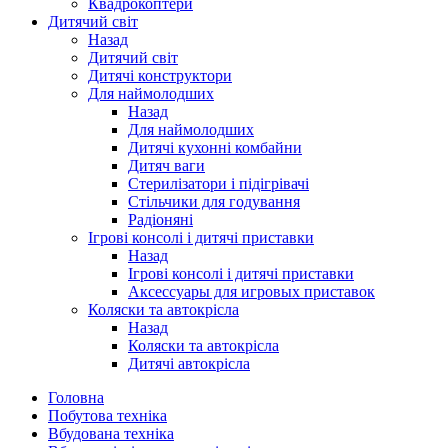
Квадрокоптери
Дитячий світ
Назад
Дитячий світ
Дитячі конструктори
Для наймолодших
Назад
Для наймолодших
Дитячі кухонні комбайни
Дитяч ваги
Стерилізатори і підігрівачі
Стільчики для годування
Радіоняні
Ігрові консолі і дитячі приставки
Назад
Ігрові консолі і дитячі приставки
Аксессуары для игровых приставок
Коляски та автокрісла
Назад
Коляски та автокрісла
Дитячі автокрісла
Головна
Побутова техніка
Вбудована техніка