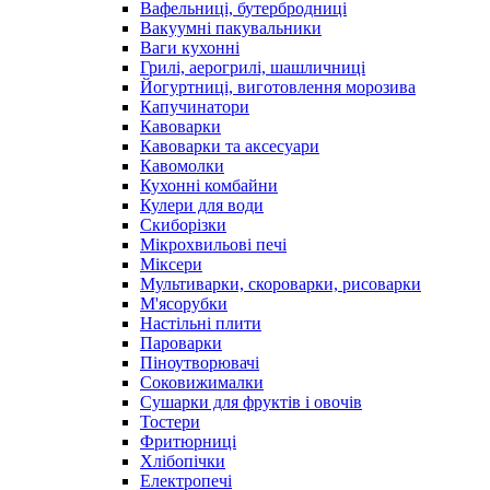
Вафельниці, бутербродниці
Вакуумні пакувальники
Ваги кухонні
Грилі, аерогрилі, шашличниці
Йогуртниці, виготовлення морозива
Капучинатори
Кавоварки
Кавоварки та аксесуари
Кавомолки
Кухонні комбайни
Кулери для води
Скиборізки
Мікрохвильові печі
Міксери
Мультиварки, скороварки, рисоварки
М'ясорубки
Настільні плити
Пароварки
Піноутворювачі
Соковижималки
Сушарки для фруктів і овочів
Тостери
Фритюрниці
Хлібопічки
Електропечі