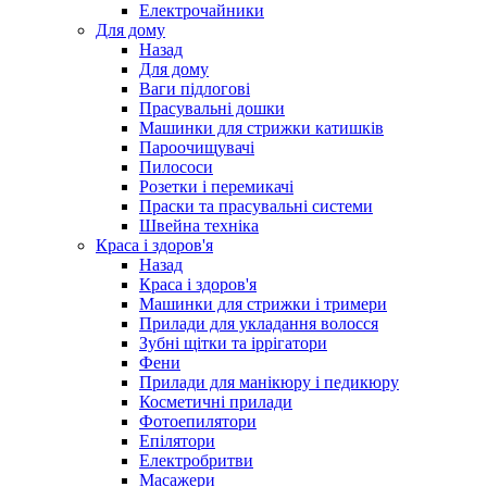
Електрочайники
Для дому
Назад
Для дому
Ваги підлогові
Прасувальні дошки
Машинки для стрижки катишків
Пароочищувачі
Пилососи
Розетки і перемикачі
Праски та прасувальні системи
Швейна техніка
Краса і здоров'я
Назад
Краса і здоров'я
Машинки для стрижки і тримери
Прилади для укладання волосся
Зубні щітки та іррігатори
Фени
Прилади для манікюру і педикюру
Косметичні прилади
Фотоепилятори
Епілятори
Електробритви
Масажери