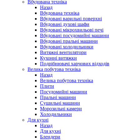
Вбудована техніка
Назад
Вбудована техніка
Вбудовані варильні поверхні
Вбудовані духові шафи
Вбудовані мікрохвильові печі
Вбудовані посудомийні машини
Вбудовані пральні машини
Вбудовані холодильники
Витяжні вентилятори
Кухонні витяжки
Подрібнювачі харчових відходів
Велика побутова техніка
Назад
Велика побутова техніка
Плити
Посудомийні машини
Пральні машини
Сушильні машини
Морозильні камери
Холодильники
Для кухні
Назад
Для кухні
Блендери