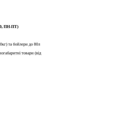
00, ПН-ПТ)
0кг) та бойлери до 80л
ногабаритні товари (від